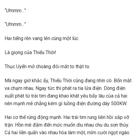
“Ưmmm…”
“Ưmmm…”
Hai tiếng rên vang lên cùng một lúc.
Là giọng của Thiếu Thời!
Thục Uyển mở choàng đôi mắt to thật to.
Mà ngay giờ khắc ấy, Thiếu Thời cũng đang nhìn cô. Bốn mắt
va chạm nhau. Ngay tức thì phát ra tia lửa điện. Dòng điện
xuất phát từ trái tim đang khao khát yêu bấy lâu của cả hai
nên mạnh mẽ chẳng kém gì luồng điện đường dây 500KW.
Hai cơ thể rúng động mạnh. Hai trái tim rung liên hồi sắp vỡ
trận. Hồn mê đắm đến mức muốn dìu nhau chu du sơn thủy.
Cả hai liền quấn vào nhau hòa làm một, mỉm cười ngọt ngào