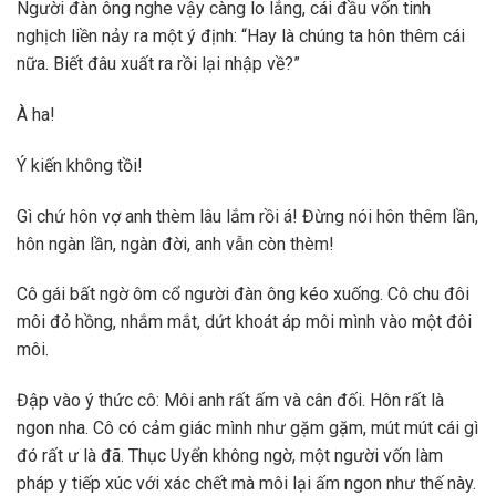
Người đàn ông nghe vậy càng lo lắng, cái đầu vốn tinh
nghịch liền nảy ra một ý định: “Hay là chúng ta hôn thêm cái
nữa. Biết đâu xuất ra rồi lại nhập về?”
À ha!
Ý kiến không tồi!
Gì chứ hôn vợ anh thèm lâu lắm rồi á! Đừng nói hôn thêm lần,
hôn ngàn lần, ngàn đời, anh vẫn còn thèm!
Cô gái bất ngờ ôm cổ người đàn ông kéo xuống. Cô chu đôi
môi đỏ hồng, nhắm mắt, dứt khoát áp môi mình vào một đôi
môi.
Đập vào ý thức cô: Môi anh rất ấm và cân đối. Hôn rất là
ngon nha. Cô có cảm giác mình như gặm gặm, mút mút cái gì
đó rất ư là đã. Thục Uyển không ngờ, một người vốn làm
pháp y tiếp xúc với xác chết mà môi lại ấm ngon như thế này.