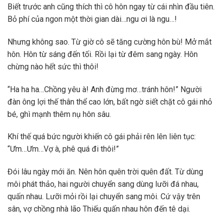
Biết trước anh cũng thích thì cô hôn ngay từ cái nhìn đầu tiên.
Bỏ phí của ngon một thời gian dài…ngu ơi là ngu…!
Nhưng không sao. Từ giờ cô sẽ tăng cường hôn bù! Mở mắt
hôn. Hôn từ sáng đến tối. Rồi lại từ đêm sang ngày. Hôn
chừng nào hết sức thì thôi!
“Ha ha ha…Chồng yêu à! Anh đừng mơ…tránh hôn!” Người
đàn ông lợi thế thân thể cao lớn, bất ngờ siết chặt cô gái nhỏ
bé, ghì mạnh thêm nụ hôn sâu.
Khí thế quá bức người khiến cô gái phải rên lên liên tục:
“Ưm…Ưm…Vợ à, phê quá đi thôi!”
Đói lâu ngày mới ăn. Nên hôn quên trời quên đất. Từ dùng
môi phát thảo, hai người chuyển sang dùng lưỡi đá nhau,
quấn nhau. Lưỡi mỏi rồi lại chuyển sang môi. Cứ vậy trên
sân, vợ chồng nhà lão Thiếu quấn nhau hôn đến tê dại.