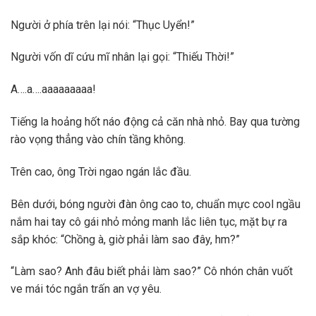
Người ở phía trên lại nói: “Thục Uyển!”
Người vốn dĩ cứu mĩ nhân lại gọi: “Thiếu Thời!”
A….a….aaaaaaaaa!
Tiếng la hoảng hốt náo động cả căn nhà nhỏ. Bay qua tường
rào vọng thẳng vào chín tầng không.
Trên cao, ông Trời ngao ngán lắc đầu.
Bên dưới, bóng người đàn ông cao to, chuẩn mực cool ngầu
nắm hai tay cô gái nhỏ mỏng manh lắc liên tục, mặt bự ra
sắp khóc: “Chồng à, giờ phải làm sao đây, hm?”
“Làm sao? Anh đâu biết phải làm sao?” Cô nhón chân vuốt
ve mái tóc ngắn trấn an vợ yêu.