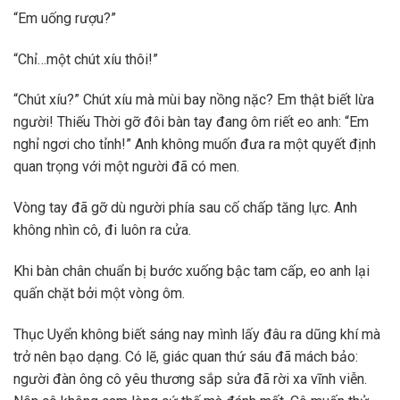
“Em uống rượu?”
“Chỉ…một chút xíu thôi!”
“Chút xíu?” Chút xíu mà mùi bay nồng nặc? Em thật biết lừa
người! Thiếu Thời gỡ đôi bàn tay đang ôm riết eo anh: “Em
nghỉ ngơi cho tỉnh!” Anh không muốn đưa ra một quyết định
quan trọng với một người đã có men.
Vòng tay đã gỡ dù người phía sau cố chấp tăng lực. Anh
không nhìn cô, đi luôn ra cửa.
Khi bàn chân chuẩn bị bước xuống bậc tam cấp, eo anh lại
quấn chặt bởi một vòng ôm.
Thục Uyển không biết sáng nay mình lấy đâu ra dũng khí mà
trở nên bạo dạng. Có lẽ, giác quan thứ sáu đã mách bảo:
người đàn ông cô yêu thương sắp sửa đã rời xa vĩnh viễn.