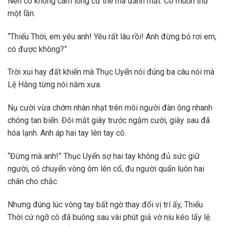
Nên cô không cam lòng cứ thế mà đánh mất. Cô muốn thử
một lần.
“Thiếu Thời, em yêu anh! Yêu rất lâu rồi! Anh đừng bỏ rơi em,
có được không?”
Trời xui hay đất khiến mà Thục Uyển nói đúng ba câu nói mà
Lệ Hằng từng nói năm xưa.
Nụ cười vừa chớm nhàn nhạt trên môi người đàn ông nhanh
chóng tan biến. Đôi mắt giây trước ngậm cười, giây sau đã
hóa lạnh. Anh áp hai tay lên tay cô.
“Đừng mà anh!” Thục Uyển sợ hai tay không đủ sức giữ
người, cô chuyển vòng ôm lên cổ, đu người quấn luôn hai
chân cho chắc.
Nhưng đúng lúc vòng tay bất ngờ thay đổi vị trí ấy, Thiếu
Thời cứ ngỡ cô đã buông sau vài phút giả vờ níu kéo lấy lệ.