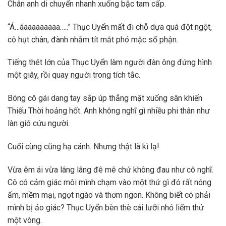
Chân anh di chuyển nhanh xuống bậc tam cấp.
“Á…áaaaaaaaaa…..” Thục Uyển mất đi chỗ dựa quá đột ngột,
cô hụt chân, đành nhắm tít mắt phó mặc số phận.
Tiếng thét lớn của Thục Uyển làm người đàn ông đứng hình
một giây, rồi quay người trong tích tắc.
Bóng cô gái dang tay sắp úp thẳng mặt xuống sân khiến
Thiếu Thời hoảng hốt. Anh không nghĩ gì nhiều phi thân như
làn gió cứu người.
Cuối cùng cũng hạ cánh. Nhưng thật là kì lạ!
Vừa êm ái vừa lâng lâng đê mê chứ không đau như cô nghĩ.
Cô có cảm giác môi mình chạm vào một thứ gì đó rất nóng
ấm, mềm mại, ngọt ngào và thơm ngon. Không biết có phải
mình bị ảo giác? Thục Uyển bèn thè cái lưỡi nhỏ liếm thử
một vòng.