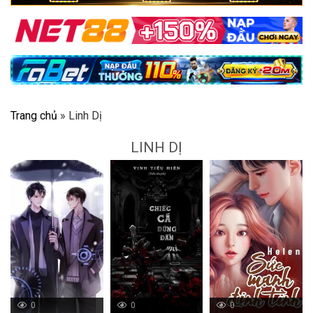
Trang chủ
»
Linh Dị
LINH DỊ
0
0
0