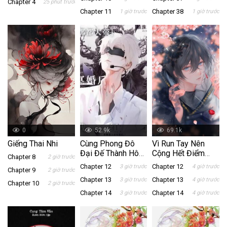
Chapter 4
25 phút trước
Chapter 11
Chapter 38
1 giờ trước
1 giờ trước
0
52.9k
69.1k
Giếng Thai Nhi
Cùng Phong Đô
Vì Run Tay Nên
Đại Đế Thành Hôn
Cộng Hết Điểm
Chapter 8
2 giờ trước
Sau Đó Tôi Liền
Vào Sắc Đẹp Rồi
Chapter 12
Chapter 12
3 giờ trước
4 giờ trước
Chapter 9
2 giờ trước
Hot
(Vì Trượt Tay Nên
Chapter 13
Chapter 13
3 giờ trước
4 giờ trước
Quay Vào Buff
Chapter 10
2 giờ trước
Nhan Sắc)
Chapter 14
Chapter 14
3 giờ trước
4 giờ trước