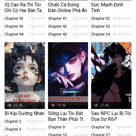
IQ Cao Ra Thì Tôi
Chiếc Cá Đứng
Sức Mạnh Định
Chỉ Có Hai Bàn Tay
Đắn Online Phá Án
Tình
Trắng
Chapter 92
Chapter 41
Chapter 32
5 giờ trước
2 giờ trước
45 phút trước
Chapter 93
Chapter 42
Chapter 33
5 giờ trước
2 giờ trước
45 phút trước
Chapter 94
Chapter 43
Chapter 34
5 giờ trước
2 giờ trước
45 phút trước
50.4k
74.4k
27.8k
Bí Kíp Dưỡng Nhan
Sống Lại Tôi Bắt
Sao NPC Lại Bị Tôi
Bạn Thân Phải Trả
Dọa Sợ Rồi?
Chapter 2
25 phút trước
Giá
Chapter 9
Chapter 36
1 giờ trước
1 giờ trước
Chapter 3
25 phút trước
Chapter 10
Chapter 37
1 giờ trước
1 giờ trước