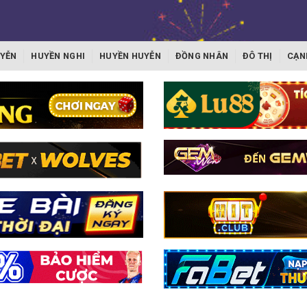
YỄN
HUYỀN NGHI
HUYỀN HUYỄN
ĐỒNG NHÂN
ĐÔ THỊ
CẠN