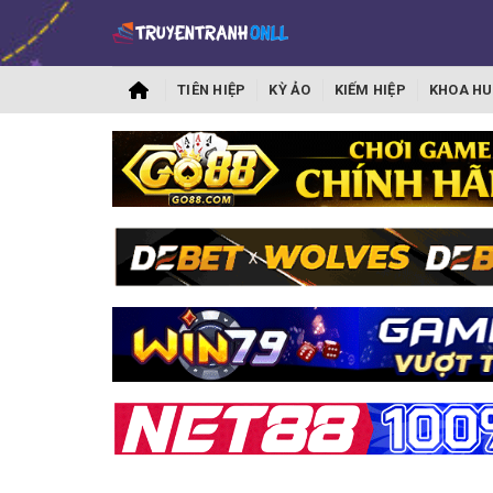
TIÊN HIỆP
KỲ ẢO
KIẾM HIỆP
KHOA HU