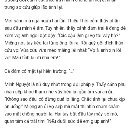
trung sơ cứu giúp lão tỉnh lại.
Mới sáng mà ngã ngửa hai lần. Thiếu Thời cảm thấy phần
sau đầu mình ê ẩm. Tuy nhiên, thấy cảnh đám trai ế đang dê
xồm vợ, anh ngồi bật dậy: “Các cậu làm gì vợ tôi vậy hả?”
Miệng nói, tay kéo tai từng ông lôi ra. Rồi quỳ gối đích thân
cứu vợ. Vừa cứu vừa méo miệng lải nhải: “Vợ à, anh xin lỗi
vợ! Mau tỉnh lại đi nha em!”
Cả đám có mặt tại hiện trường: “…”
Minh Nguyệt là nữ duy nhất trong đội pháp y. Thấy cảnh phu
nhân sếp khóc thảm như vậy bèn lại gần ôm vai an ủi:
“Không sao đâu, cô đừng quá lo lắng. Chắc ảnh lại chưa kịp
ăn uống.” Miệng an ủi vợ sếp mà mắt thì nhìn chằm chằm
vào mặt chồng người ta. Hai tay bắt đầu táy máy sờ mó,
quan tâm cả trái tim: “Nếu đuối sức để em giúp anh!”