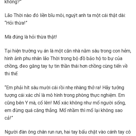
không?”
Lão Thời nào đó liền bĩu môi, nguýt anh ta một cái thật dài:
“Hỏi thừa!”
Mà đúng là hỏi thừa thật!
Tại hiện trường vụ án là một căn nhà nằm sâu trong con hẻm,
hình ảnh phu nhân lão Thời trong bộ đồ bảo hộ to bự của
chồng, đeo găng tay tự tin thần thái hơn chồng cùng tiến về
thi thể.
“Em phải hít sâu mười cái rồi nhẹ nhàng thở ra! Hãy tưởng
tượng cái xác chỉ là mô hình trong phòng thực nghiệm. Em
cũng bên Y mà, cố lên! Mổ xác không như mổ người sống,
em đừng quá căng thẳng. Mổ nhầm thì mổ lại không sao
cả!”
Người đàn ông chân run run, hai tay bấu chặt vào cánh tay cô