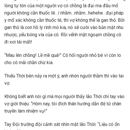
lòng tự tôn của một người vợ có chồng là đại ma đầu mổ
người không cần thuốc tê…í nhầm…nhầm…hehehe…đại pháp
y mổ xác không cần thuốc tê, thì vợ không thể là gan thỏ. Bởi
gan thỏ là con hồ ly rình mò kia, nó sẽ cười vào bản mặt nhu
nhược, yếu bóng vía của cô. Rồi vểnh mặt ngoạm chồng cô
đi xơi tái mất!
“Mau lên chồng! Lề mề quá!” Cô hối người nhỏ bé vì còn lo
cho cô mãi chần chừ kia.
Thiếu Thời bèn nảy ra một ý, anh nhón người thầm thì vào tai
vợ.
Không biết anh nói gì mà mọi người thấy lão Thời chỉ tay vào
vợ giới thiệu: “Hôm nay, tôi đích thân hướng dẫn đệ tử chân
truyền làm nhiệm vụ!”
Tay Đội trưởng đội cảnh sát nhìn mặt lão Thời: “Liệu có ổn