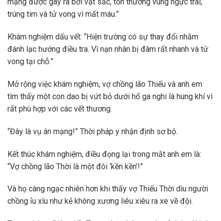
mạng được gây ra bởi vật sắc, tổn thương vùng ngực trái,
trúng tim và tử vong vì mất máu.”
Khám nghiệm dấu vết: “Hiện trường có sự thay đổi nhằm
đánh lạc hướng điều tra. Vì nạn nhân bị đâm rất nhanh và tử
vong tại chỗ.”
Mở rộng việc khám nghiệm, vợ chồng lão Thiếu và anh em
tìm thấy một con dao bị vứt bỏ dưới hố ga nghi là hung khí vì
rất phù hợp với các vết thương.
“Đây là vụ án mạng!” Thời pháp y nhận định sơ bộ.
Kết thúc khám nghiệm, điều đọng lại trong mắt anh em là:
“Vợ chồng lão Thời là một đôi ‘kền kền’!”
Và họ càng ngạc nhiên hơn khi thấy vợ Thiếu Thời dìu người
chồng ỉu xìu như kẻ không xương liêu xiêu ra xe về đội.