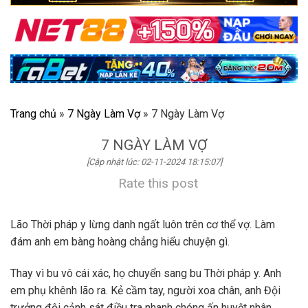
Trang chủ
»
7 Ngày Làm Vợ
»
7 Ngày Làm Vợ
7 NGÀY LÀM VỢ
[Cập nhật lúc: 02-11-2024 18:15:07]
Rate this post
Lão Thời pháp y lừng danh ngất luôn trên cơ thể vợ. Làm
đám anh em bàng hoàng chẳng hiểu chuyện gì.
Thay vì bu vô cái xác, họ chuyển sang bu Thời pháp y. Anh
em phụ khênh lão ra. Kẻ cầm tay, người xoa chân, anh Đội
trưởng đội cảnh sát điều tra nhanh chóng ấn huyệt nhân