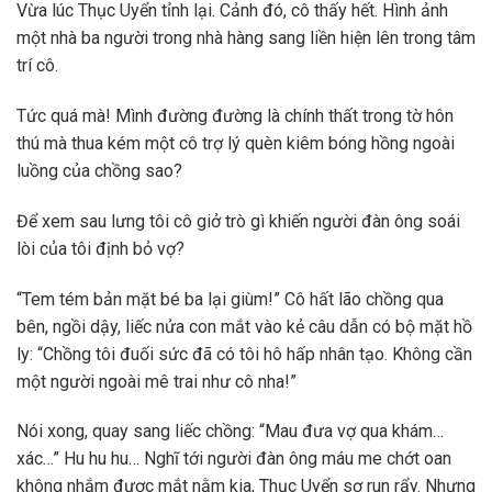
Vừa lúc Thục Uyển tỉnh lại. Cảnh đó, cô thấy hết. Hình ảnh
một nhà ba người trong nhà hàng sang liền hiện lên trong tâm
trí cô.
Tức quá mà! Mình đường đường là chính thất trong tờ hôn
thú mà thua kém một cô trợ lý quèn kiêm bóng hồng ngoài
luồng của chồng sao?
Để xem sau lưng tôi cô giở trò gì khiến người đàn ông soái
lòi của tôi định bỏ vợ?
“Tem tém bản mặt bé ba lại giùm!” Cô hất lão chồng qua
bên, ngồi dậy, liếc nửa con mắt vào kẻ câu dẫn có bộ mặt hồ
ly: “Chồng tôi đuối sức đã có tôi hô hấp nhân tạo. Không cần
một người ngoài mê trai như cô nha!”
Nói xong, quay sang liếc chồng: “Mau đưa vợ qua khám…
xác…” Hu hu hu… Nghĩ tới người đàn ông máu me chớt oan
không nhắm được mắt nằm kia, Thục Uyển sợ run rẩy. Nhưng