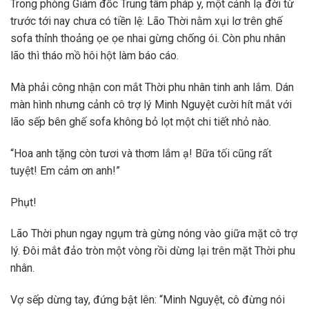
Trong phòng Giám đốc Trung tâm pháp y, một cảnh lạ đời từ
trước tới nay chưa có tiền lệ: Lão Thời nằm xụi lơ trên ghế
sofa thỉnh thoảng ọe ọe nhai gừng chống ói. Còn phu nhân
lão thì tháo mồ hôi hột làm báo cáo.
Mà phải công nhận con mắt Thời phu nhân tinh anh lắm. Dán
màn hình nhưng cảnh cô trợ lý Minh Nguyệt cười hít mắt với
lão sếp bên ghế sofa không bỏ lọt một chi tiết nhỏ nào.
“Hoa anh tặng còn tươi và thơm lắm ạ! Bữa tối cũng rất
tuyệt! Em cảm ơn anh!”
Phụt!
Lão Thời phun ngay ngụm trà gừng nóng vào giữa mặt cô trợ
lý. Đôi mắt đảo tròn một vòng rồi dừng lại trên mặt Thời phu
nhân.
Vợ sếp dừng tay, đứng bật lên: “Minh Nguyệt, cô đừng nói