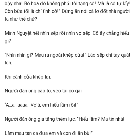
bậy nha! Bó hoa đó không phải tôi tặng cô! Mà là cô tự lấy!
Còn bữa tối là chỉ tình cờ!” Đừng ăn nói xà lơ đốt nhà người
ta như thế chứ?
Minh Nguyệt hết nhìn sếp rồi nhìn vợ sếp. Cô ấy chẳng hiểu
gì?
“Nhìn nhìn gì? Mau ra ngoài khép cửa!” Lão sếp chỉ tay quát
lên.
Khi cánh cửa khép lại.
Người đàn ông cao to, véo tai cô gái.
“A…a…aaaa…Vợ à, em hiểu lầm rồi!”
Người đàn ông gia tăng thêm lực: “Hiểu lầm? Ma tin nhá!
Làm mau tan ca đưa em và con đi ăn bù!”