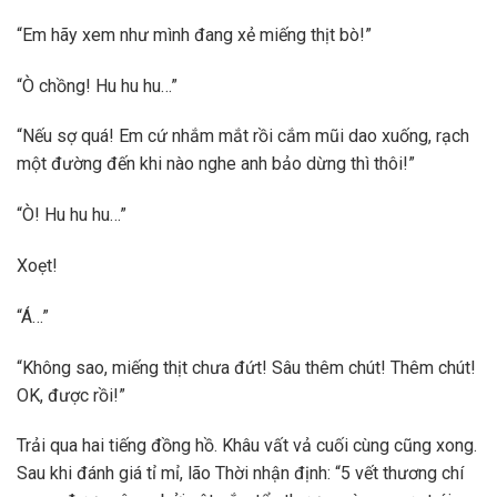
“Em hãy xem như mình đang xẻ miếng thịt bò!”
“Ò chồng! Hu hu hu…”
“Nếu sợ quá! Em cứ nhắm mắt rồi cắm mũi dao xuống, rạch
một đường đến khi nào nghe anh bảo dừng thì thôi!”
“Ò! Hu hu hu…”
Xoẹt!
“Á…”
“Không sao, miếng thịt chưa đứt! Sâu thêm chút! Thêm chút!
OK, được rồi!”
Trải qua hai tiếng đồng hồ. Khâu vất vả cuối cùng cũng xong.
Sau khi đánh giá tỉ mỉ, lão Thời nhận định: “5 vết thương chí