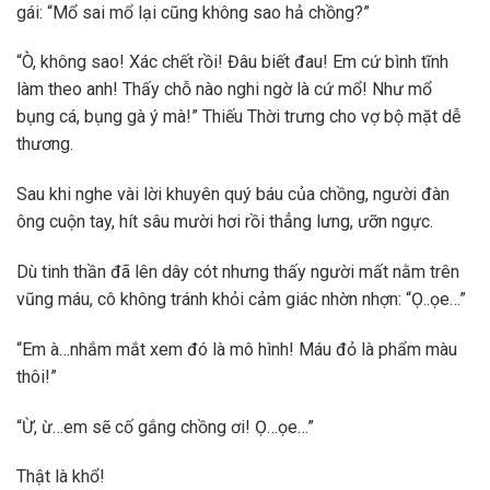
gái: “Mổ sai mổ lại cũng không sao hả chồng?”
“Ò, không sao! Xác chết rồi! Đâu biết đau! Em cứ bình tĩnh
làm theo anh! Thấy chỗ nào nghi ngờ là cứ mổ! Như mổ
bụng cá, bụng gà ý mà!” Thiếu Thời trưng cho vợ bộ mặt dễ
thương.
Sau khi nghe vài lời khuyên quý báu của chồng, người đàn
ông cuộn tay, hít sâu mười hơi rồi thẳng lưng, ưỡn ngực.
Dù tinh thần đã lên dây cót nhưng thấy người mất nằm trên
vũng máu, cô không tránh khỏi cảm giác nhờn nhợn: “Ọ..ọe…”
“Em à…nhắm mắt xem đó là mô hình! Máu đỏ là phẩm màu
thôi!”
“Ừ, ừ…em sẽ cố gắng chồng ơi! Ọ…ọe…”
Thật là khổ!