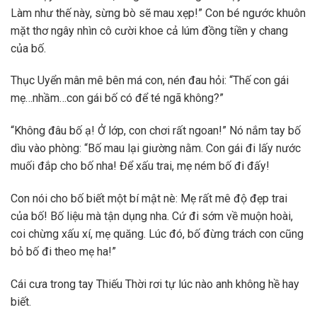
Làm như thế này, sừng bò sẽ mau xẹp!” Con bé ngước khuôn
mặt thơ ngây nhìn cô cười khoe cả lúm đồng tiền y chang
của bố.
Thục Uyển mân mê bên má con, nén đau hỏi: “Thế con gái
mẹ…nhầm…con gái bố có để té ngã không?”
“Không đâu bố ạ! Ở lớp, con chơi rất ngoan!” Nó nắm tay bố
dìu vào phòng: “Bố mau lại giường nằm. Con gái đi lấy nước
muối đắp cho bố nha! Để xấu trai, mẹ ném bố đi đấy!
Con nói cho bố biết một bí mật nè: Mẹ rất mê độ đẹp trai
của bố! Bố liệu mà tận dụng nha. Cứ đi sớm về muộn hoài,
coi chừng xấu xí, mẹ quăng. Lúc đó, bố đừng trách con cũng
bỏ bố đi theo mẹ ha!”
Cái cưa trong tay Thiếu Thời rơi tự lúc nào anh không hề hay
biết.