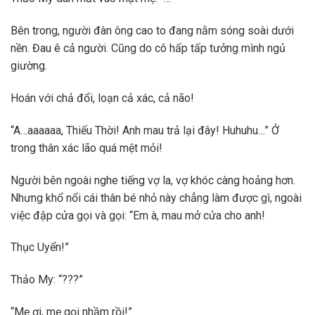
Bên trong, người đàn ông cao to đang nằm sóng soài dưới
nền. Đau ê cả người. Cũng do cô hấp tấp tưởng mình ngủ
giường.
Hoán với chả đổi, loạn cả xác, cả não!
“A…aaaaaa, Thiếu Thời! Anh mau trả lại đây! Huhuhu…” Ở
trong thân xác lão quá mệt mỏi!
Người bên ngoài nghe tiếng vợ la, vợ khóc càng hoảng hơn.
Nhưng khổ nổi cái thân bé nhỏ này chẳng làm được gì, ngoài
việc đập cửa gọi và gọi: “Em à, mau mở cửa cho anh!
Thục Uyển!”
Thảo My: “???”
“Mẹ ơi, mẹ gọi nhầm rồi!”