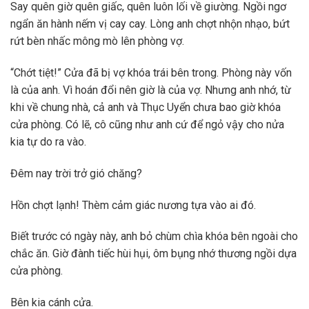
Say quên giờ quên giấc, quên luôn lối về giường. Ngồi ngơ
ngẩn ăn hành nếm vị cay cay. Lòng anh chợt nhộn nhạo, bứt
rứt bèn nhấc mông mò lên phòng vợ.
“Chớt tiệt!” Cửa đã bị vợ khóa trái bên trong. Phòng này vốn
là của anh. Vì hoán đổi nên giờ là của vợ. Nhưng anh nhớ, từ
khi về chung nhà, cả anh và Thục Uyển chưa bao giờ khóa
cửa phòng. Có lẽ, cô cũng như anh cứ để ngỏ vậy cho nửa
kia tự do ra vào.
Đêm nay trời trở gió chăng?
Hồn chợt lạnh! Thèm cảm giác nương tựa vào ai đó.
Biết trước có ngày này, anh bỏ chùm chìa khóa bên ngoài cho
chắc ăn. Giờ đành tiếc hùi hụi, ôm bụng nhớ thương ngồi dựa
cửa phòng.
Bên kia cánh cửa.