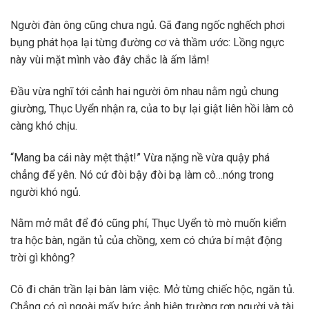
Người đàn ông cũng chưa ngủ. Gã đang ngốc nghếch phơi
bụng phát họa lại từng đường cơ và thầm ước: Lồng ngực
này vùi mặt mình vào đây chắc là ấm lắm!
Đầu vừa nghĩ tới cảnh hai người ôm nhau nằm ngủ chung
giường, Thục Uyển nhận ra, của to bự lại giật liên hồi làm cô
càng khó chịu.
“Mang ba cái này mệt thật!” Vừa nặng nề vừa quậy phá
chẳng để yên. Nó cứ đòi bậy đòi bạ làm cô…nóng trong
người khó ngủ.
Nằm mở mắt để đó cũng phí, Thục Uyển tò mò muốn kiểm
tra hộc bàn, ngăn tủ của chồng, xem có chứa bí mật động
trời gì không?
Cô đi chân trần lại bàn làm việc. Mở từng chiếc hộc, ngăn tủ.
Chẳng có gì ngoài mấy bức ảnh hiện trường rợn người và tài