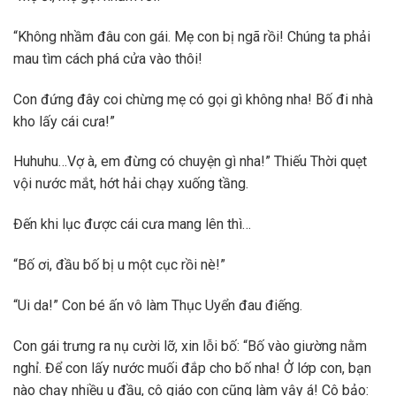
“Không nhầm đâu con gái. Mẹ con bị ngã rồi! Chúng ta phải
mau tìm cách phá cửa vào thôi!
Con đứng đây coi chừng mẹ có gọi gì không nha! Bố đi nhà
kho lấy cái cưa!”
Huhuhu…Vợ à, em đừng có chuyện gì nha!” Thiếu Thời quẹt
vội nước mắt, hớt hải chạy xuống tầng.
Đến khi lục được cái cưa mang lên thì…
“Bố ơi, đầu bố bị u một cục rồi nè!”
“Ui da!” Con bé ấn vô làm Thục Uyển đau điếng.
Con gái trưng ra nụ cười lỡ, xin lỗi bố: “Bố vào giường nằm
nghỉ. Để con lấy nước muối đắp cho bố nha! Ở lớp con, bạn
nào chạy nhiều u đầu, cô giáo con cũng làm vậy á! Cô bảo: