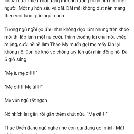
Ngoài cửa Thiếu Thời đang mường tưởng mình ôm hôn một
người. Một nụ hôn sâu và dài. Dài mãi không dứt nên mang
theo vào luôn giấc ngủ muộn.
Tướng ngủ ngồi ẹo đầu nhìn không đẹp lắm nhưng trên khóe
môi thì lấp lánh một nụ cười. Thỉnh thoảng lại chu môi, chép
miệng, cười hề hề làm Thảo My muốn gọi mẹ mấy lần lại
không nỡ. Con bé khổ sở chống tay lên gối nhìn đồng hồ. Đã
6 giờ sáng.
“Mẹ à, mẹ ơi!!!!”
“Mẹ ơi!!!! Mẹ à!!!!”
Mẹ vẫn ngủ rất ngon.
Nó nhích lại gần, rồi gần thêm chút nữa: “Mẹ ơi!!!!”
Thục Uyển đang ngủ nghe như con gái đang gọi mình. Mắt