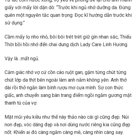
giấy với mấy lời dặn dò: “Trước khi ngủ nhớ dưỡng da. Đừng
quên một nguyên tắc quan trọng: Đọc kĩ hướng dẫn trước khi
sử dụng.”
Cầm mấy lọ nho nhỏ, bôi bôi trét trét giữ gìn nhan sắc, Thiếu
Thời bồi hồi nhớ đến chai dung dịch Lady Care Linh Hương.
Vậy là…mất ngủ.
Cảm giác nhớ vợ cứ cồn cào ruột gan, gặm từng chút từng
chút lớp da thịt bên ngoài làm anh nằm không yên. Anh thở
dài rồi thở ngắn làm bình rượu mơ cựa mình. Sợ con thức
giấc, anh chuyển sang bàn trang điểm ngồi ngắm gương mặt
thanh tú của vợ.
Mặt mũi yêu kiều như thế này thảo nào cái gì cũng đẹp. Núi
non đẹp, vóc dáng đẹp và nơi dùng nước riêng kia cũng đẹp
nốt. Khiến ai đó càng ngắm càng mê, càng nhìn càng say.