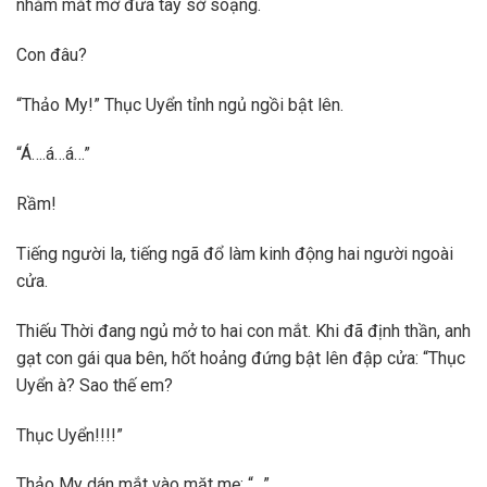
nhắm mắt mở đưa tay sờ soạng.
Con đâu?
“Thảo My!” Thục Uyển tỉnh ngủ ngồi bật lên.
“Á….á…á…”
Rầm!
Tiếng người la, tiếng ngã đổ làm kinh động hai người ngoài
cửa.
Thiếu Thời đang ngủ mở to hai con mắt. Khi đã định thần, anh
gạt con gái qua bên, hốt hoảng đứng bật lên đập cửa: “Thục
Uyển à? Sao thế em?
Thục Uyển!!!!”
Thảo My dán mắt vào mặt mẹ: “…”