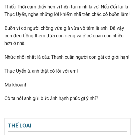
Thiếu Thời cảm thấy hên vì hiện tại mình là vợ. Nếu đổi lại là
Thục Uyển, nghe những lời khiếm nhã trên chắc cô buồn lắm!
Buồn vì có người chồng vừa già vừa vô tâm là anh. Đã vậy
còn đèo bồng thêm đứa con riêng và ở cơ quan còn nhiều
hơn ở nhà.
Nhức nhối nhất là câu: Thanh xuân người con gái có giới hạn!
Thục Uyển à, anh thật có lỗi với em!
Mà khoan!
Cô ta nói anh gửi bức ảnh hạnh phúc gì ý nhỉ?
THỂ LOẠI