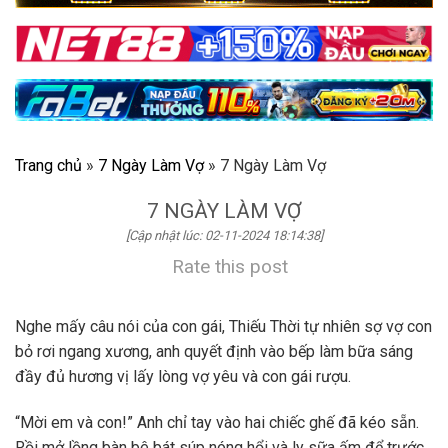
Trang chủ
»
7 Ngày Làm Vợ
»
7 Ngày Làm Vợ
7 NGÀY LÀM VỢ
[Cập nhật lúc: 02-11-2024 18:14:38]
Rate this post
Nghe mấy câu nói của con gái, Thiếu Thời tự nhiên sợ vợ con
bỏ rơi ngang xương, anh quyết định vào bếp làm bữa sáng
đầy đủ hương vị lấy lòng vợ yêu và con gái rượu.
“Mời em và con!” Anh chỉ tay vào hai chiếc ghế đã kéo sẵn.
Rồi mở lồng bàn bê bát súp nóng hổi và ly sữa ấm để trước