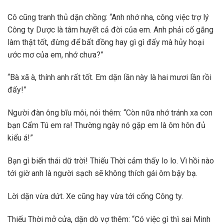
Cô cũng tranh thủ dặn chồng: “Anh nhớ nha, công việc trợ lý
Công ty Dược là tâm huyết cả đời của em. Anh phải cố gắng
làm thật tốt, đừng để bất đồng hay gì gì đấy mà hủy hoại
ước mơ của em, nhớ chưa?”
“Bà xã à, thính anh rất tốt. Em dặn lần này là hai mươi lần rồi
đấy!”
Người đàn ông bĩu môi, nói thêm: “Còn nữa nhớ tránh xa con
bạn Cẩm Tú em ra! Thường ngày nó gặp em là ôm hôn đủ
kiểu á!”
Bạn gì biến thái dữ trời! Thiếu Thời cảm thấy lo lo. Vì hồi nào
tới giờ anh là người sạch sẽ không thích gái ôm bậy bạ.
Lời dặn vừa dứt. Xe cũng hay vừa tới cổng Công ty.
Thiếu Thời mở cửa, dặn dò vợ thêm: “Có việc gì thì sai Minh