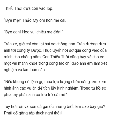
Thiếu Thời đưa con vào lớp.
“Bye mẹ!” Thảo My ôm hôn mẹ cái.
“Bye con! Học vui chiều mẹ đón!”
Trên xe, giờ chỉ còn lại hai vợ chồng son. Trên đường đưa
anh tới công ty Dược, Thục Uyển nói sơ qua công việc của
mình cho chồng nắm. Còn Thiếu Thời cũng bày vẽ cho vợ
một vài mánh khóe trong công tác chỉ đạo anh em làm xét
nghiệm và làm báo cáo.
“Nếu không có lệnh gọi của lực lượng chức năng, em xem
hình ảnh các vụ án để tích lũy kinh nghiệm. Trong tủ hồ sơ
phía tay phải, anh có lưu trữ cả mớ.”
Tuy hơi rợn và sởn cả gai ốc nhưng biết làm sao bây giờ?
Phải cố gắng tập thích nghi thôi!