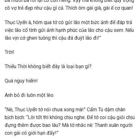
ba mươi ba rồi lại có con riêng. Vậy mà không biết quý trọng
cô vợ trẻ đẹp như cậu gì cả. Thích ôm gái già, gái ế cơ quan!
Thục Uyển à, hôm qua tớ có gửi lão một bức ảnh để đáp trả
việc lão cố tình gửi ảnh hạnh phúc của lão cho cậu xem. Nếu
lão vịn cớ ghen tuông thì cậu đá đuýt lão đi!”
Trời!
Thiếu Thời không biết đây là loại bạn gì?
Quá nguy hiểm!
Anh bỏ đi luôn một lèo.
“Nè, Thục Uyển tớ nói chưa xong mà!” Cẩm Tú dậm chân
bịch bịch: “Lời tốt thì không chịu nghe. Để tớ coi cậu giỏi chịu
đựng thêm được bao lâu? Mà tớ nhắc nè: Thanh xuân người
con gái có giới hạn đấy!”