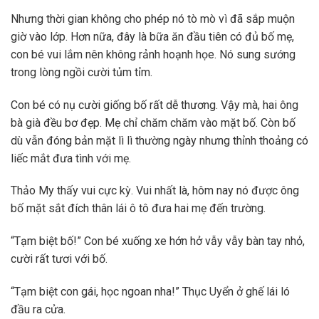
Nhưng thời gian không cho phép nó tò mò vì đã sắp muộn
giờ vào lớp. Hơn nữa, đây là bữa ăn đầu tiên có đủ bố mẹ,
con bé vui lắm nên không rảnh hoạnh họe. Nó sung sướng
trong lòng ngồi cười tủm tỉm.
Con bé có nụ cười giống bố rất dễ thương. Vậy mà, hai ông
bà già đều bơ đẹp. Mẹ chỉ chăm chăm vào mặt bố. Còn bố
dù vẫn đóng bản mặt lì lì thường ngày nhưng thỉnh thoảng có
liếc mắt đưa tình với mẹ.
Thảo My thấy vui cực kỳ. Vui nhất là, hôm nay nó được ông
bố mặt sắt đích thân lái ô tô đưa hai mẹ đến trường.
“Tạm biệt bố!” Con bé xuống xe hớn hở vẫy vẫy bàn tay nhỏ,
cười rất tươi với bố.
“Tạm biệt con gái, học ngoan nha!” Thục Uyển ở ghế lái ló
đầu ra cửa.