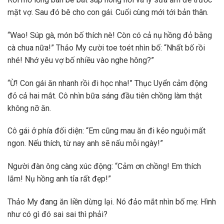
mặt vợ. Sau đó bê cho con gái. Cuối cùng mới tới bản thân.
“Wao! Súp gà, món bố thích nè! Còn có cả nụ hồng đỏ bằng
cà chua nữa!” Thảo My cười toe toét nhìn bố: “Nhất bố rồi
nhé! Nhớ yêu vợ bố nhiều vào nghe hông?”
“Ừ! Con gái ăn nhanh rồi đi học nha!” Thục Uyển cảm động
đỏ cả hai mắt. Cô nhìn bữa sáng đầu tiên chồng làm thật
không nỡ ăn.
Cô gái ở phía đối diện: “Em cũng mau ăn đi kẻo nguội mất
ngon. Nếu thích, từ nay anh sẽ nấu mỗi ngày!”
Người đàn ông càng xúc động: “Cảm ơn chồng! Em thích
lắm! Nụ hồng anh tỉa rất đẹp!”
Thảo My đang ăn liền dừng lại. Nó đảo mắt nhìn bố mẹ: Hình
như có gì đó sai sai thì phải?