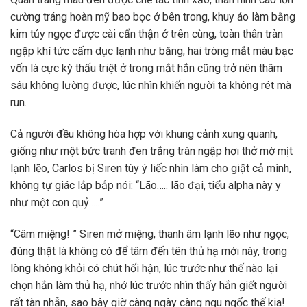
cường tráng hoàn mỹ bao bọc ở bên trong, khuy áo làm bằng
kim tủy ngọc được cài cẩn thận ở trên cùng, toàn thân tràn
ngập khí tức cấm dục lạnh như băng, hai tròng mắt màu bạc
vốn là cực kỳ thấu triệt ở trong mắt hắn cũng trở nên thâm
sâu không lường được, lúc nhìn khiến người ta không rét mà
run.
Cả người đều không hòa hợp với khung cảnh xung quanh,
giống như một bức tranh đen trắng tràn ngập hơi thở mờ mịt
lạnh lẽo, Carlos bị Siren tùy ý liếc nhìn làm cho giật cả mình,
không tự giác lắp bắp nói: “Lão….. lão đại, tiểu alpha này y
như một con quỷ…..”
“Câm miệng! ” Siren mở miệng, thanh âm lạnh lẽo như ngọc,
đúng thật là không có để tâm đến tên thủ hạ mới này, trong
lòng không khỏi có chút hối hận, lúc trước như thế nào lại
chọn hắn làm thủ hạ, nhớ lúc trước nhìn thấy hắn giết người
rất tàn nhẫn, sao bây giờ càng ngày càng ngu ngốc thế kia!