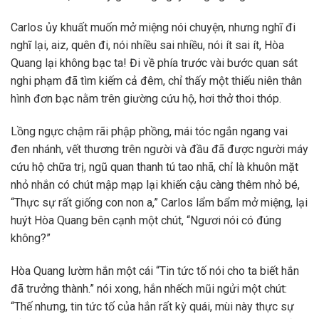
Carlos ủy khuất muốn mở miệng nói chuyện, nhưng nghĩ đi
nghĩ lại, aiz, quên đi, nói nhiều sai nhiều, nói ít sai ít, Hòa
Quang lại không bạc ta! Đi về phía trước vài bước quan sát
nghi phạm đã tìm kiếm cả đêm, chỉ thấy một thiếu niên thân
hình đơn bạc nằm trên giường cứu hộ, hơi thở thoi thóp.
Lồng ngực chậm rãi phập phồng, mái tóc ngắn ngang vai
đen nhánh, vết thương trên người và đầu đã được người máy
cứu hộ chữa trị, ngũ quan thanh tú tao nhã, chỉ là khuôn mặt
nhỏ nhắn có chút mập mạp lại khiến cậu càng thêm nhỏ bé,
“Thực sự rất giống con non a,” Carlos lẩm bẩm mở miệng, lại
huýt Hòa Quang bên cạnh một chút, “Ngươi nói có đúng
không?”
Hòa Quang lườm hắn một cái “Tin tức tố nói cho ta biết hắn
đã trưởng thành.” nói xong, hắn nhếch mũi ngửi một chút:
“Thế nhưng, tin tức tố của hắn rất kỳ quái, mùi này thực sự