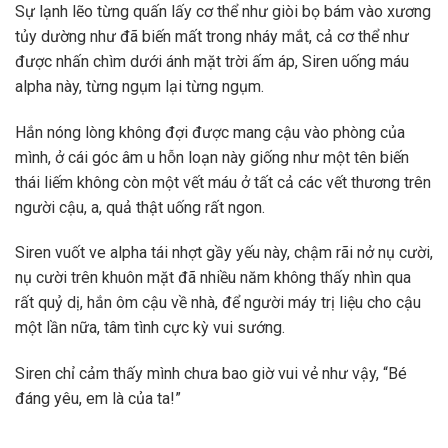
Sự lạnh lẽo từng quấn lấy cơ thể như giòi bọ bám vào xương
tủy dường như đã biến mất trong nháy mắt, cả cơ thể như
được nhấn chìm dưới ánh mặt trời ấm áp, Siren uống máu
alpha này, từng ngụm lại từng ngụm.
Hắn nóng lòng không đợi được mang cậu vào phòng của
mình, ở cái góc âm u hỗn loạn này giống như một tên biến
thái liếm không còn một vết máu ở tất cả các vết thương trên
người cậu, a, quả thật uống rất ngon.
Siren vuốt ve alpha tái nhợt gầy yếu này, chậm rãi nở nụ cười,
nụ cười trên khuôn mặt đã nhiều năm không thấy nhìn qua
rất quỷ dị, hắn ôm cậu về nhà, để người máy trị liệu cho cậu
một lần nữa, tâm tình cực kỳ vui sướng.
Siren chỉ cảm thấy mình chưa bao giờ vui vẻ như vậy, “Bé
đáng yêu, em là của ta!”