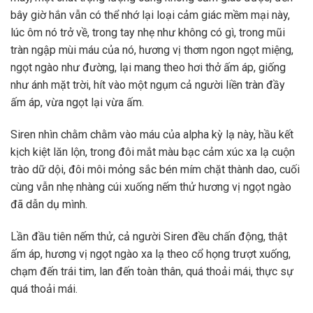
bây giờ hắn vẫn có thể nhớ lại loại cảm giác mềm mại này,
lúc ôm nó trở về, trong tay nhẹ như không có gì, trong mũi
tràn ngập mùi máu của nó, hương vị thơm ngon ngọt miệng,
ngọt ngào như đường, lại mang theo hơi thở ấm áp, giống
như ánh mặt trời, hít vào một ngụm cả người liền tràn đầy
ấm áp, vừa ngọt lại vừa ấm.
Siren nhìn chằm chằm vào máu của alpha kỳ lạ này, hầu kết
kịch kiệt lăn lộn, trong đôi mắt màu bạc cảm xúc xa lạ cuộn
trào dữ dội, đôi môi mỏng sắc bén mím chặt thành dao, cuối
cùng vẫn nhẹ nhàng cúi xuống nếm thử hương vị ngọt ngào
đã dẫn dụ mình.
Lần đầu tiên nếm thử, cả người Siren đều chấn động, thật
ấm áp, hương vị ngọt ngào xa lạ theo cổ họng trượt xuống,
chạm đến trái tim, lan đến toàn thân, quá thoải mái, thực sự
quá thoải mái.