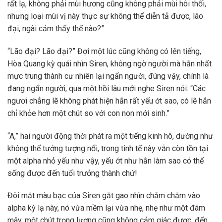
rất lạ, không phải mùi hương cũng không phải mùi hôi thối,
nhưng loại mùi vị này thực sự không thể diễn tả được, lão
đại, ngài cảm thấy thế nào?”
“Lão đại? Lão đại?” Đợi một lúc cũng không có lên tiếng,
Hòa Quang kỳ quái nhìn Siren, không ngờ người mà hắn nhất
mực trung thành cư nhiên lại ngẩn người, đúng vậy, chính là
đang ngẩn người, qua một hồi lâu mới nghe Siren nói: “Các
ngươi chẳng lẽ không phát hiện hắn rất yếu ớt sao, có lẽ hắn
chỉ khỏe hơn một chút so với con non mới sinh.”
“A,” hai người động thời phát ra một tiếng kinh hô, dường như
không thể tưởng tượng nổi, trong tinh tế này vẫn còn tồn tại
một alpha nhỏ yếu như vậy, yếu ớt như hắn làm sao có thể
sống được đến tuổi trưởng thành chứ!
Đôi mắt màu bạc của Siren gắt gao nhìn chằm chằm vào
alpha kỳ lạ này, nó vừa mềm lại vừa nhẹ, nhẹ như một đám
mây, một chút trọng lượng cũng không cảm giác được, đến