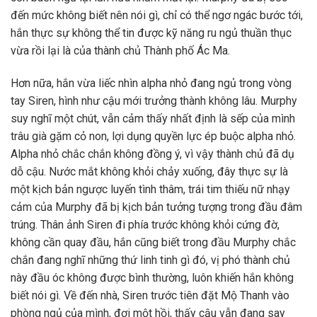
đến mức không biết nên nói gì, chỉ có thể ngơ ngác bước tới,
hắn thực sự không thể tin được kỹ năng ru ngủ thuần thục
vừa rồi lại là của thành chủ Thành phố Ác Ma.
Hơn nữa, hắn vừa liếc nhìn alpha nhỏ đang ngủ trong vòng
tay Siren, hình như cậu mới trưởng thành không lâu. Murphy
suy nghĩ một chút, vẫn cảm thấy nhất định là sếp của mình
trâu già gặm cỏ non, lợi dụng quyền lực ép buộc alpha nhỏ.
Alpha nhỏ chắc chắn không đồng ý, vì vậy thành chủ đã dụ
dỗ cậu. Nước mắt không khỏi chảy xuống, đây thực sự là
một kịch bản ngược luyến tình thâm, trái tim thiếu nữ nhạy
cảm của Murphy đã bị kịch bản tưởng tượng trong đầu đâm
trúng. Thân ảnh Siren đi phía trước không khỏi cứng đờ,
không cần quay đầu, hắn cũng biết trong đầu Murphy chắc
chắn đang nghĩ những thứ linh tinh gì đó, vị phó thành chủ
này đầu óc không được bình thường, luôn khiến hắn không
biết nói gì. Về đến nhà, Siren trước tiên đặt Mộ Thanh vào
phòng ngủ của mình, đợi một hồi, thấy cậu vẫn đang say