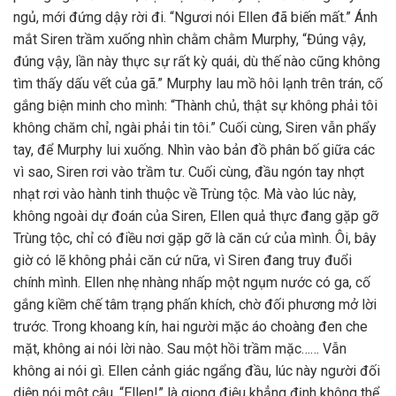
ngủ, mới đứng dậy rời đi. “Ngươi nói Ellen đã biến mất.” Ánh
mắt Siren trầm xuống nhìn chằm chằm Murphy, “Đúng vậy,
đúng vậy, lần này thực sự rất kỳ quái, dù thế nào cũng không
tìm thấy dấu vết của gã.” Murphy lau mồ hôi lạnh trên trán, cố
gắng biện minh cho mình: “Thành chủ, thật sự không phải tôi
không chăm chỉ, ngài phải tin tôi.” Cuối cùng, Siren vẫn phẩy
tay, để Murphy lui xuống. Nhìn vào bản đồ phân bố giữa các
vì sao, Siren rơi vào trầm tư. Cuối cùng, đầu ngón tay nhợt
nhạt rơi vào hành tinh thuộc về Trùng tộc. Mà vào lúc này,
không ngoài dự đoán của Siren, Ellen quả thực đang gặp gỡ
Trùng tộc, chỉ có điều nơi gặp gỡ là căn cứ của mình. Ôi, bây
giờ có lẽ không phải căn cứ nữa, vì Siren đang truy đuổi
chính mình. Ellen nhẹ nhàng nhấp một ngụm nước có ga, cố
gắng kiềm chế tâm trạng phấn khích, chờ đối phương mở lời
trước. Trong khoang kín, hai người mặc áo choàng đen che
mặt, không ai nói lời nào. Sau một hồi trầm mặc…… Vẫn
không ai nói gì. Ellen cảnh giác ngẩng đầu, lúc này người đối
diện nói một câu. “Ellen!” là giọng điệu khẳng định không thể