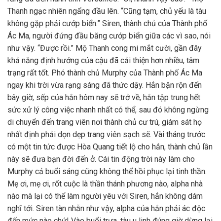
Thanh ngạc nhiên ngẩng đầu lên. “Cũng tạm, chủ yếu là tàu
không gặp phải cướp biển.” Siren, thành chủ của Thành phố
Ác Ma, người đứng đầu băng cướp biển giữa các vì sao, nói
như vậy. “Được rồi.” Mộ Thanh cong mi mắt cười, gần đây
khả năng định hướng của cậu đã cải thiện hơn nhiều, tâm
trạng rất tốt. Phó thành chủ Murphy của Thành phố Ác Ma
ngay khi trời vừa rạng sáng đã thức dậy. Hắn bận rộn đến
bây giờ, sếp của hắn hôm nay sẽ trở về, hắn tập trung hết
sức xử lý công việc nhanh nhất có thể, sau đó không ngừng
di chuyển đến trang viên nơi thành chủ cư trú, giám sát họ
nhất định phải dọn dẹp trang viên sạch sẽ. Vài tháng trước
có một tin tức được Hòa Quang tiết lộ cho hắn, thành chủ lần
này sẽ đưa bạn đời đến ở. Cái tin động trời này làm cho
Murphy cả buổi sáng cũng không thể hồi phục lại tinh thần.
Mẹ ơi, mẹ ơi, rốt cuộc là thần thánh phương nào, alpha nhà
nào mà lại có thể làm người yêu với Siren, hắn không dám
nghĩ tới. Siren tàn nhẫn như vậy, alpha của hắn phải ác độc
đến mức nào chứ! Vào buổi trưa, tàu u linh đúng giờ dừng lại