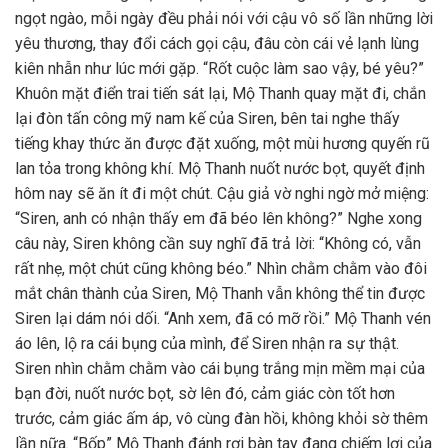
ngọt ngào, mỗi ngày đều phải nói với cậu vô số lần những lời
yêu thương, thay đổi cách gọi cậu, đâu còn cái vẻ lạnh lùng
kiên nhẫn như lúc mới gặp. “Rốt cuộc làm sao vậy, bé yêu?”
Khuôn mặt điển trai tiến sát lại, Mộ Thanh quay mặt đi, chắn
lại đòn tấn công mỹ nam kế của Siren, bên tai nghe thấy
tiếng khay thức ăn được đặt xuống, một mùi hương quyến rũ
lan tỏa trong không khí. Mộ Thanh nuốt nước bọt, quyết định
hôm nay sẽ ăn ít đi một chút. Cậu giả vờ nghi ngờ mở miệng:
“Siren, anh có nhận thấy em đã béo lên không?” Nghe xong
câu này, Siren không cần suy nghĩ đã trả lời: “Không có, vẫn
rất nhẹ, một chút cũng không béo.” Nhìn chằm chằm vào đôi
mắt chân thành của Siren, Mộ Thanh vẫn không thể tin được
Siren lại dám nói dối. “Anh xem, đã có mỡ rồi.” Mộ Thanh vén
áo lên, lộ ra cái bụng của mình, để Siren nhận ra sự thật.
Siren nhìn chằm chằm vào cái bụng trắng mịn mềm mại của
bạn đời, nuốt nước bọt, sờ lên đó, cảm giác còn tốt hơn
trước, cảm giác ấm áp, vô cùng đàn hồi, không khỏi sờ thêm
lần nữa. “Bốp” Mộ Thanh đánh rơi bàn tay đang chiếm lợi của