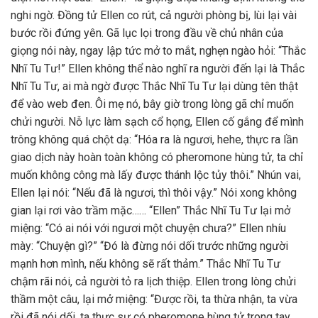
nghi ngờ. Đồng tử Ellen co rút, cả người phòng bị, lùi lại vài
bước rồi đứng yên. Gã lục lọi trong đầu về chủ nhân của
giọng nói này, ngay lập tức mở to mắt, nghẹn ngào hỏi: “Thắc
Nhĩ Tu Tư!” Ellen không thể nào nghĩ ra người đến lại là Thắc
Nhĩ Tu Tư, ai mà ngờ được Thắc Nhĩ Tu Tư lại dùng tên thật
để vào web đen. Ôi mẹ nó, bây giờ trong lòng gã chỉ muốn
chửi người. Nỗ lực làm sạch cổ họng, Ellen cố gắng để mình
trông không quá chột dạ: “Hóa ra là ngươi, hehe, thực ra lần
giao dịch này hoàn toàn không có pheromone hùng tử, ta chỉ
muốn không công mà lấy được thánh lộc tủy thôi.” Nhún vai,
Ellen lại nói: “Nếu đã là ngươi, thì thôi vậy.” Nói xong không
gian lại rơi vào trầm mặc…… “Ellen” Thắc Nhĩ Tu Tư lại mở
miệng: “Có ai nói với ngươi một chuyện chưa?” Ellen nhíu
mày: “Chuyện gì?” “Đó là đừng nói dối trước những người
mạnh hơn mình, nếu không sẽ rất thảm.” Thắc Nhĩ Tu Tư
chậm rãi nói, cả người tỏ ra lịch thiệp. Ellen trong lòng chửi
thầm một câu, lại mở miệng: “Được rồi, ta thừa nhận, ta vừa
rồi đã nói dối, ta thực sự có pheromone hùng tử trong tay,