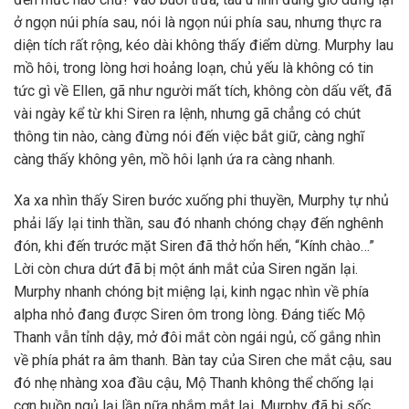
ở ngọn núi phía sau, nói là ngọn núi phía sau, nhưng thực ra
diện tích rất rộng, kéo dài không thấy điểm dừng. Murphy lau
mồ hôi, trong lòng hơi hoảng loạn, chủ yếu là không có tin
tức gì về Ellen, gã như người mất tích, không còn dấu vết, đã
vài ngày kể từ khi Siren ra lệnh, nhưng gã chẳng có chút
thông tin nào, càng đừng nói đến việc bắt giữ, càng nghĩ
càng thấy không yên, mồ hôi lạnh ứa ra càng nhanh.
Xa xa nhìn thấy Siren bước xuống phi thuyền, Murphy tự nhủ
phải lấy lại tinh thần, sau đó nhanh chóng chạy đến nghênh
đón, khi đến trước mặt Siren đã thở hổn hển, “Kính chào…”
Lời còn chưa dứt đã bị một ánh mắt của Siren ngăn lại.
Murphy nhanh chóng bịt miệng lại, kinh ngạc nhìn về phía
alpha nhỏ đang được Siren ôm trong lòng. Đáng tiếc Mộ
Thanh vẫn tỉnh dậy, mở đôi mắt còn ngái ngủ, cố gắng nhìn
về phía phát ra âm thanh. Bàn tay của Siren che mắt cậu, sau
đó nhẹ nhàng xoa đầu cậu, Mộ Thanh không thể chống lại
cơn buồn ngủ lại lần nữa nhắm mắt lại. Murphy đã bị sốc