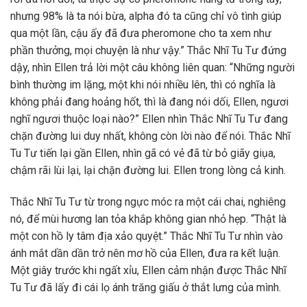
nhưng 98% là ta nói bừa, alpha đó ta cũng chỉ vô tình giúp
qua một lần, cậu ấy đã đưa pheromone cho ta xem như
phần thưởng, mọi chuyện là như vậy.” Thắc Nhĩ Tu Tư đứng
dậy, nhìn Ellen trả lời một câu không liên quan: “Những người
bình thường im lặng, một khi nói nhiều lên, thì có nghĩa là
không phải đang hoảng hốt, thì là đang nói dối, Ellen, ngươi
nghĩ ngươi thuộc loại nào?” Ellen nhìn Thắc Nhĩ Tu Tư đang
chặn đường lui duy nhất, không còn lời nào để nói. Thắc Nhĩ
Tu Tư tiến lại gần Ellen, nhìn gã có vẻ đã từ bỏ giãy giụa,
chậm rãi lùi lại, lại chặn đường lui. Ellen trong lòng cả kinh.
Thắc Nhĩ Tu Tư từ trong ngực móc ra một cái chai, nghiêng
nó, để mùi hương lan tỏa khắp không gian nhỏ hẹp. “Thật là
một con hồ ly tâm địa xảo quyệt.” Thắc Nhĩ Tu Tư nhìn vào
ánh mắt dần dần trở nên mơ hồ của Ellen, đưa ra kết luận.
Một giây trước khi ngất xỉu, Ellen cảm nhận được Thắc Nhĩ
Tu Tư đã lấy đi cái lọ ánh trăng giấu ở thắt lưng của mình.