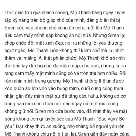
Thời gian trôi qua nhanh chóng, Mộ Thanh hàng ngày luyện
tập kỹ năng trên bộ giáp nhỏ của mình, đến giờ ăn thì bị
Siren kéo vào phòng nhỏ cùng ăn cơm, mỗi lần Mộ Thanh
đều cảm thấy mình sắp không ăn nổi nữa. Nhưng Siren lại
chớp chớp đôi mắt xinh đẹp, nói ra những lời yêu thương
ngọt ngào, Mộ Thanh luôn không thể kiềm chế mà lại nhét
thêm vài miếng. A, thật phiền phức! Mộ Thanh khổ sở nhìn
đôi bàn tay dường như đã mập mạp, che mặt, nhưng lại rõ
ràng cảm thấy mặt mình cũng có vẻ tròn trịa hơn nhiều. Rối
rắm nhìn mình trong gương, Mộ Thanh không thể tin được
kéo quần áo lên véo vào bụng mình, cuối cùng cũng thừa
nhận gần đây mình thật sự đã tăng cân, huhu, không có cơ
bụng sáu múi còn chưa nói, sao ngay cả một múi cũng
không giữ nổi. Siren mở cửa bước vào, đã nhìn thấy vẻ mặt
sống không còn gì luyến tiếc của Mộ Thanh, “Sao vậy? Bé
yêu.” Đặt khay thức ăn xuống, nhẹ nhàng bế người yêu lên.
Mộ Thanh không chịu nổi bịt tai lại, Siren gần đây ngày càng