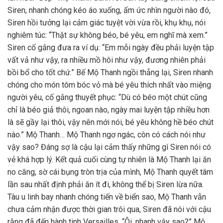
Siren, nhanh chóng kéo áo xuống, ấm ức nhìn người nào đó,
Siren hồi tưởng lại cảm giác tuyệt vời vừa rồi, khụ khụ, nói
nghiêm túc: “Thật sự không béo, bé yêu, em nghĩ mà xem.”
Siren cố gắng đưa ra ví dụ: “Em mỗi ngày đều phải luyện tập
vất vả như vậy, ra nhiều mồ hôi như vậy, đương nhiên phải
bồi bổ cho tốt chứ.” Bế Mộ Thanh ngồi thẳng lại, Siren nhanh
chóng cho món tôm bóc vỏ mà bé yêu thích nhất vào miệng
người yêu, cố gắng thuyết phục: “Dù có béo một chút cũng
chỉ là béo giả thôi, ngoan nào, ngày mai luyện tập nhiều hơn
là sẽ gầy lại thôi, vậy nên mới nói, bé yêu không hề béo chút
nào.” Mộ Thanh… Mộ Thanh ngơ ngác, còn có cách nói như
vậy sao? Đáng sợ là cậu lại cảm thấy những gì Siren nói có
vẻ khá hợp lý. Kết quả cuối cùng tự nhiên là Mộ Thanh lại ăn
no căng, sờ cái bụng tròn trịa của mình, Mộ Thanh quyết tâm
lần sau nhất định phải ăn ít đi, không thể bị Siren lừa nữa.
Tàu u linh bay nhanh chóng tiến về biển sao, Mộ Thanh vẫn
chưa cảm nhận được thời gian trôi qua, Siren đã nói với cậu
rằng đã đến hành tinh Versailles. “Ôi, nhanh vậy sao?” Mộ