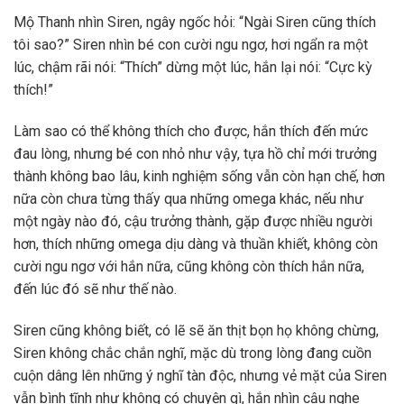
Mộ Thanh nhìn Siren, ngây ngốc hỏi: “Ngài Siren cũng thích
tôi sao?” Siren nhìn bé con cười ngu ngơ, hơi ngẩn ra một
lúc, chậm rãi nói: “Thích” dừng một lúc, hắn lại nói: “Cực kỳ
thích!”
Làm sao có thể không thích cho được, hắn thích đến mức
đau lòng, nhưng bé con nhỏ như vậy, tựa hồ chỉ mới trưởng
thành không bao lâu, kinh nghiệm sống vẫn còn hạn chế, hơn
nữa còn chưa từng thấy qua những omega khác, nếu như
một ngày nào đó, cậu trưởng thành, gặp được nhiều người
hơn, thích những omega dịu dàng và thuần khiết, không còn
cười ngu ngơ với hắn nữa, cũng không còn thích hắn nữa,
đến lúc đó sẽ như thế nào.
Siren cũng không biết, có lẽ sẽ ăn thịt bọn họ không chừng,
Siren không chắc chắn nghĩ, mặc dù trong lòng đang cuồn
cuộn dâng lên những ý nghĩ tàn độc, nhưng vẻ mặt của Siren
vẫn bình tĩnh như không có chuyện gì, hắn nhìn cậu nghe