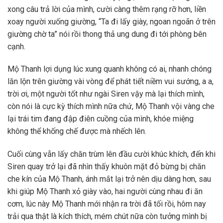
xong câu trả lời của mình, cười càng thêm rạng rỡ hơn, liền
xoay người xuống giường, “Ta đi lấy giày, ngoan ngoãn ở trên
giường chờ ta” nói rồi thong thả ung dung đi tới phòng bên
cạnh.
Mộ Thanh lợi dụng lúc xung quanh không có ai, nhanh chóng
lăn lộn trên giường vài vòng để phát tiết niềm vui sướng, a a,
trời ơi, một người tốt như ngài Siren vậy mà lại thích mình,
còn nói là cực kỳ thích mình nữa chứ, Mộ Thanh vội vàng che
lại trái tim đang đập điên cuồng của mình, khóe miệng
không thể khống chế được mà nhếch lên.
Cuối cùng vẫn lấy chăn trùm lên đầu cười khúc khích, đến khi
Siren quay trở lại đã nhìn thấy khuôn mặt đỏ bừng bị chăn
che kín của Mộ Thanh, ánh mắt lại trở nên dịu dàng hơn, sau
khi giúp Mộ Thanh xỏ giày vào, hai người cùng nhau đi ăn
cơm, lúc này Mộ Thanh mới nhận ra trời đã tối rồi, hôm nay
trải qua thật là kích thích, mém chút nữa còn tưởng mình bị