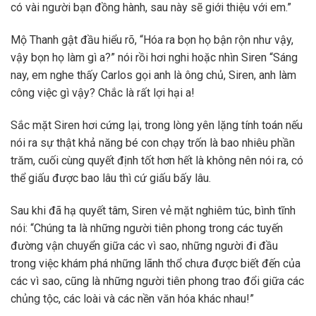
có vài người bạn đồng hành, sau này sẽ giới thiệu với em.”
Mộ Thanh gật đầu hiểu rõ, “Hóa ra bọn họ bận rộn như vậy,
vậy bọn họ làm gì a?” nói rồi hơi nghi hoặc nhìn Siren “Sáng
nay, em nghe thấy Carlos gọi anh là ông chủ, Siren, anh làm
công việc gì vậy? Chắc là rất lợi hại a!
Sắc mặt Siren hơi cứng lại, trong lòng yên lặng tính toán nếu
nói ra sự thật khả năng bé con chạy trốn là bao nhiêu phần
trăm, cuối cùng quyết định tốt hơn hết là không nên nói ra, có
thể giấu được bao lâu thì cứ giấu bấy lâu.
Sau khi đã hạ quyết tâm, Siren vẻ mặt nghiêm túc, bình tĩnh
nói: “Chúng ta là những người tiên phong trong các tuyến
đường vận chuyển giữa các vì sao, những người đi đầu
trong việc khám phá những lãnh thổ chưa được biết đến của
các vì sao, cũng là những người tiên phong trao đổi giữa các
chủng tộc, các loài và các nền văn hóa khác nhau!”