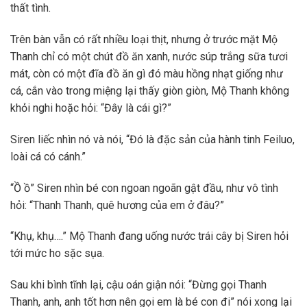
thất tình.
Trên bàn vẫn có rất nhiều loại thịt, nhưng ở trước mặt Mộ
Thanh chỉ có một chút đồ ăn xanh, nước súp trắng sữa tươi
mát, còn có một đĩa đồ ăn gì đó màu hồng nhạt giống như
cá, cắn vào trong miệng lại thấy giòn giòn, Mộ Thanh không
khỏi nghi hoặc hỏi: “Đây là cái gì?”
Siren liếc nhìn nó và nói, “Đó là đặc sản của hành tinh Feiluo,
loài cá có cánh.”
“Ồ ồ” Siren nhìn bé con ngoan ngoãn gật đầu, như vô tình
hỏi: “Thanh Thanh, quê hương của em ở đâu?”
“Khụ, khụ….” Mộ Thanh đang uống nước trái cây bị Siren hỏi
tới mức ho sặc sụa.
Sau khi bình tĩnh lại, cậu oán giận nói: “Đừng gọi Thanh
Thanh, anh, anh tốt hơn nên gọi em là bé con đi” nói xong lại