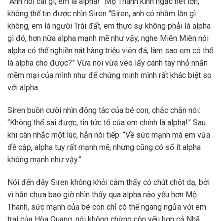
“Anh nói cái gì, em là alpha!” Mộ Thanh kinh ngạc hét lớn,
không thể tin được nhìn Siren “Siren, anh có nhầm lẫn gì
không, em là người Trái đất, em thực sự không phải là alpha
gì đó, hơn nữa alpha mạnh mẽ như vậy, nghe Miên Miên nói
alpha có thể nghiền nát hàng triệu viên đá, làm sao em có thể
là alpha cho được?” Vừa nói vừa véo lấy cánh tay nhỏ nhắn
mềm mại của mình như để chứng minh mình rất khác biệt so
với alpha.
Siren buồn cười nhìn động tác của bé con, chắc chắn nói:
“Không thể sai được, tin tức tố của em chính là alpha!” Sau
khi cân nhắc một lúc, hắn nói tiếp: “Về sức mạnh mà em vừa
đề cập, alpha tuy rất mạnh mẽ, nhưng cũng có số ít alpha
không mạnh như vậy.”
Nói đến đây Siren không khỏi cảm thấy có chút chột dạ, bởi
vì hắn chưa bao giờ nhìn thấy qua alpha nào yếu hơn Mộ
Thanh, sức mạnh của bé con chỉ có thể ngang ngửa với em
trai của Hòa Quang, nói không chừng còn yếu hơn cả Nhã