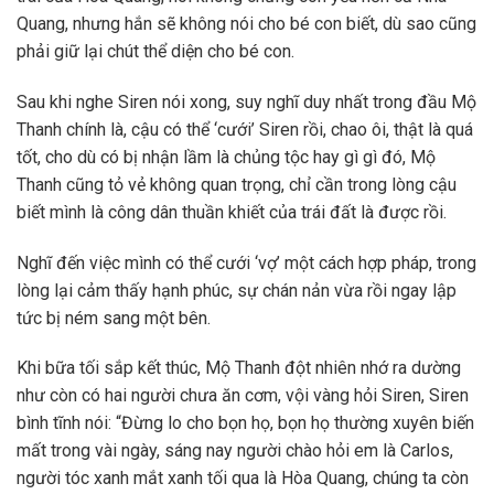
Quang, nhưng hắn sẽ không nói cho bé con biết, dù sao cũng
phải giữ lại chút thể diện cho bé con.
Sau khi nghe Siren nói xong, suy nghĩ duy nhất trong đầu Mộ
Thanh chính là, cậu có thể ‘cưới’ Siren rồi, chao ôi, thật là quá
tốt, cho dù có bị nhận lầm là chủng tộc hay gì gì đó, Mộ
Thanh cũng tỏ vẻ không quan trọng, chỉ cần trong lòng cậu
biết mình là công dân thuần khiết của trái đất là được rồi.
Nghĩ đến việc mình có thể cưới ‘vợ’ một cách hợp pháp, trong
lòng lại cảm thấy hạnh phúc, sự chán nản vừa rồi ngay lập
tức bị ném sang một bên.
Khi bữa tối sắp kết thúc, Mộ Thanh đột nhiên nhớ ra dường
như còn có hai người chưa ăn cơm, vội vàng hỏi Siren, Siren
bình tĩnh nói: “Đừng lo cho bọn họ, bọn họ thường xuyên biến
mất trong vài ngày, sáng nay người chào hỏi em là Carlos,
người tóc xanh mắt xanh tối qua là Hòa Quang, chúng ta còn