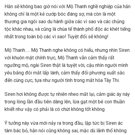
Hắn sẽ không bao giờ nói với Mộ Thanh nghề nghiệp của hắn
không chỉ là một kẻ cướp bóc đáng sợ, mà còn là một
thương gia ngôi sao du hành giữa các vì sao và các chủng
tộc khác nhau, và cũng là chúa tể thành phố độc ác khét tiếng
nhất trong toàn bộ các vì sao! Tuyệt đối sẽ không!
Mộ Thanh….. Mộ Thanh nghe không có hiểu, nhưng nhìn Siren
với khuôn mặt chính trực, Mộ Thanh vẫn cảm thấy rất
ngưỡng mộ, ngài Siren thật là tuyệt vời, cậu nhìn người mình
yêu bằng đôi mắt lấp lánh, cảm thấy đối phương xuất sắc
đến cùng cực, tựa như người tình trong mắt hóa Tây Thi.
Siren hơi không được tự nhiên nheo mắt lại, cảm giác áy náy
trong lòng lần đầu tiên dâng lên, lừa gạt một bé con thuần
khiết như vậy có phải là có chút không tốt không.
Ý tưởng này vừa mới nảy ra trong đầu, lập tức bị Siren ác
tâm bác bỏ, hắn nói cũng không sai, mặc dù lãnh thổ không