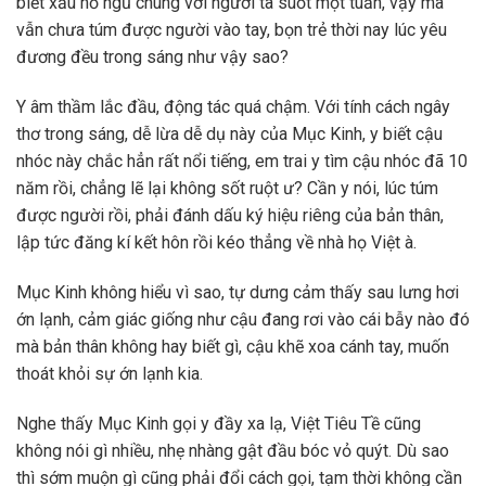
biết xấu hổ ngủ chung với người ta suốt một tuần, vậy mà
vẫn chưa túm được người vào tay, bọn trẻ thời nay lúc yêu
đương đều trong sáng như vậy sao?
Y âm thầm lắc đầu, động tác quá chậm. Với tính cách ngây
thơ trong sáng, dễ lừa dễ dụ này của Mục Kinh, y biết cậu
nhóc này chắc hẳn rất nổi tiếng, em trai y tìm cậu nhóc đã 10
năm rồi, chẳng lẽ lại không sốt ruột ư? Cần y nói, lúc túm
được người rồi, phải đánh dấu ký hiệu riêng của bản thân,
lập tức đăng kí kết hôn rồi kéo thẳng về nhà họ Việt à.
Mục Kinh không hiểu vì sao, tự dưng cảm thấy sau lưng hơi
ớn lạnh, cảm giác giống như cậu đang rơi vào cái bẫy nào đó
mà bản thân không hay biết gì, cậu khẽ xoa cánh tay, muốn
thoát khỏi sự ớn lạnh kia.
Nghe thấy Mục Kinh gọi y đầy xa lạ, Việt Tiêu Tề cũng
không nói gì nhiều, nhẹ nhàng gật đầu bóc vỏ quýt. Dù sao
thì sớm muộn gì cũng phải đổi cách gọi, tạm thời không cần