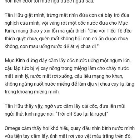
hơn liền cười tới mức ngã trước ngửa sau.
Tần Hữu giật mình, trừng mắt nhìn đứa con cả bày trò đùa
nghịch của mình, vội vàng rót một cốc nước đưa cho Mục
Kinh, mang theo ý xin lỗi mà giải thích: “Chú với Tiểu Tề đều
thích quýt chua, quên mất không hỏi con có ăn được chua
không, con mau uống nước để át vị chua đi.”
Mục Kinh đứng dậy cầm lấy cốc nước uống một ngụm lớn,
cậu lập tức bị vị cay nồng trong miệng làm cho chảy nước
mắt sinh lý, nước mắt rơi xuống, cậu liều mạng ho khan,
không ngừng nuốt nước miếng để làm dịu vị chua cay lạ lùng
trong khoang miệng mình.
Tần Hữu thấy vậy, ngờ vực cầm lấy cái cốc, đưa lên mũi
ngửi thử, kinh ngạc nói: “Trời ơi! Sao lại là rượu!”
Omega cảm thấy hơi khó hiểu, quay đầu nhìn bình nước mình
vừa tiện tay cầm lấy, ánh mắt rơi vào vệt màu trắng trên đó,