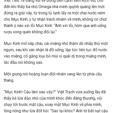
Việt Tiêu Tề đang vui vẻ đứng bên cạnh xem kịch vui, cho
đến khi thấy ba nhỏ Omega nhà mình quýnh quáng lên mới
đứng ra giải vây, từ trong tủ lạnh lấy ra một chai nước ném
cho Mục Kinh, y tự nhận trách nhiệm về mình, không có chút
thành ý nào xin lỗi Mục Kinh: “Anh xin lỗi, hôm qua anh uống
rượu xong quên không đổi lại.”
Mục Kinh mở nắp chai, cái miệng nhỏ thăm dò nhấp thử một
ngụm, sau khi xác nhận là đồ uống, lập tức liên tục đổ nước
vào miệng, cố gắng loại bỏ mùi vị quái dị trong miệng mình,
lắc đầu nói không sao.
Một giọng nói hoảng loạn đột nhiên vang lên từ phía cầu
thang.
“Mục Kinh! Cậu làm sao vậy?” Việt Trạch vừa xuống lầu đã
thấy kẻ lừa đảo nhỏ của mình khóc đến đáng thương, vội
chạy tới trước mặt cậu, xoay mặt Mục Kinh về phía mình,
lòng nóng như lửa đốt hỏi: “Sao lại khóc? Anh tớ bắt nạt cậu