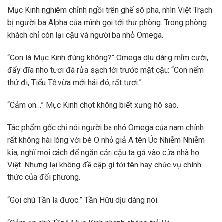
Mục Kinh nghiêm chỉnh ngồi trên ghế sô pha, nhìn Việt Trạch
bị người ba Alpha của mình gọi tới thư phòng. Trong phòng
khách chỉ còn lại cậu và người ba nhỏ Omega.
“Con là Mục Kinh đúng không?” Omega dịu dàng mỉm cười,
đẩy đĩa nho tươi đã rửa sạch tới trước mặt cậu: “Con nếm
thử đi, Tiểu Tề vừa mới hái đó, rất tươi.”
“Cảm ơn…” Mục Kinh chợt không biết xưng hô sao.
Tác phẩm gốc chỉ nói người ba nhỏ Omega của nam chính
rất không hài lòng với bé O nhỏ giả A tên Úc Nhiễm Nhiễm
kia, nghĩ mọi cách để ngăn cản cậu ta gả vào cửa nhà họ
Việt. Nhưng lại không đề cập gì tới tên hay chức vụ chính
thức của đối phương.
“Gọi chú Tần là được.” Tần Hữu dịu dàng nói.