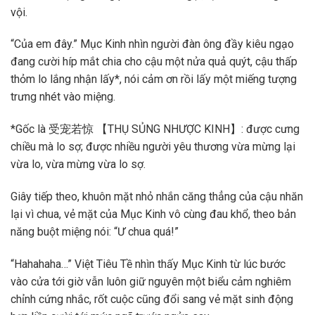
vội.
“Của em đây.” Mục Kinh nhìn người đàn ông đầy kiêu ngạo
đang cười híp mắt chia cho cậu một nửa quả quýt, cậu thấp
thỏm lo lắng nhận lấy*, nói cảm ơn rồi lấy một miếng tượng
trưng nhét vào miệng.
*Gốc là 受宠若惊 【THỤ SỦNG NHƯỢC KINH】: được cưng
chiều mà lo sợ; được nhiều người yêu thương vừa mừng lại
vừa lo, vừa mừng vừa lo sợ.
Giây tiếp theo, khuôn mặt nhỏ nhắn căng thẳng của cậu nhăn
lại vì chua, vẻ mặt của Mục Kinh vô cùng đau khổ, theo bản
năng buột miệng nói: “Ư chua quá!”
“Hahahaha…” Việt Tiêu Tề nhìn thấy Mục Kinh từ lúc bước
vào cửa tới giờ vẫn luôn giữ nguyên một biểu cảm nghiêm
chỉnh cứng nhắc, rốt cuộc cũng đổi sang vẻ mặt sinh động