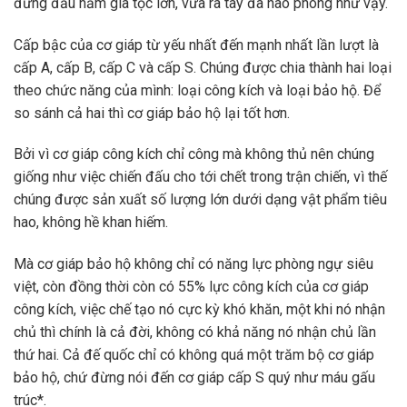
đứng đầu năm gia tộc lớn, vừa ra tay đã hào phóng như vậy.
Cấp bậc của cơ giáp từ yếu nhất đến mạnh nhất lần lượt là
cấp A, cấp B, cấp C và cấp S. Chúng được chia thành hai loại
theo chức năng của mình: loại công kích và loại bảo hộ. Để
so sánh cả hai thì cơ giáp bảo hộ lại tốt hơn.
Bởi vì cơ giáp công kích chỉ công mà không thủ nên chúng
giống như việc chiến đấu cho tới chết trong trận chiến, vì thế
chúng được sản xuất số lượng lớn dưới dạng vật phẩm tiêu
hao, không hề khan hiếm.
Mà cơ giáp bảo hộ không chỉ có năng lực phòng ngự siêu
việt, còn đồng thời còn có 55% lực công kích của cơ giáp
công kích, việc chế tạo nó cực kỳ khó khăn, một khi nó nhận
chủ thì chính là cả đời, không có khả năng nó nhận chủ lần
thứ hai. Cả đế quốc chỉ có không quá một trăm bộ cơ giáp
bảo hộ, chứ đừng nói đến cơ giáp cấp S quý như máu gấu
trúc*.