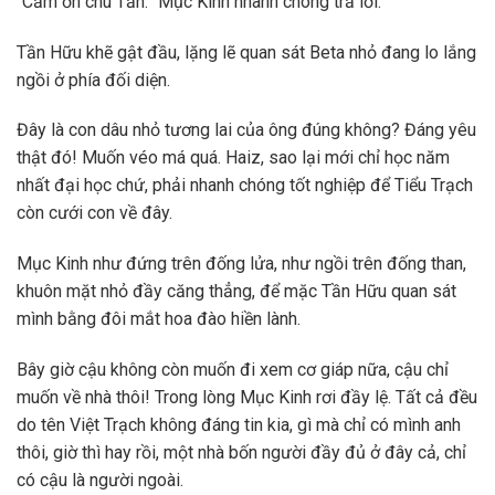
“Cảm ơn chú Tần.” Mục Kinh nhanh chóng trả lời.
Tần Hữu khẽ gật đầu, lặng lẽ quan sát Beta nhỏ đang lo lắng
ngồi ở phía đối diện.
Đây là con dâu nhỏ tương lai của ông đúng không? Đáng yêu
thật đó! Muốn véo má quá. Haiz, sao lại mới chỉ học năm
nhất đại học chứ, phải nhanh chóng tốt nghiệp để Tiểu Trạch
còn cưới con về đây.
Mục Kinh như đứng trên đống lửa, như ngồi trên đống than,
khuôn mặt nhỏ đầy căng thẳng, để mặc Tần Hữu quan sát
mình bằng đôi mắt hoa đào hiền lành.
Bây giờ cậu không còn muốn đi xem cơ giáp nữa, cậu chỉ
muốn về nhà thôi! Trong lòng Mục Kinh rơi đầy lệ. Tất cả đều
do tên Việt Trạch không đáng tin kia, gì mà chỉ có mình anh
thôi, giờ thì hay rồi, một nhà bốn người đầy đủ ở đây cả, chỉ
có cậu là người ngoài.