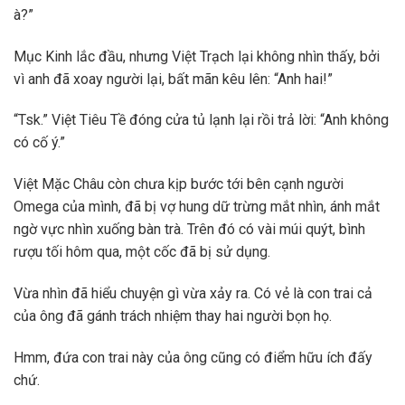
à?”
Mục Kinh lắc đầu, nhưng Việt Trạch lại không nhìn thấy, bởi
vì anh đã xoay người lại, bất mãn kêu lên: “Anh hai!”
“Tsk.” Việt Tiêu Tề đóng cửa tủ lạnh lại rồi trả lời: “Anh không
có cố ý.”
Việt Mặc Châu còn chưa kịp bước tới bên cạnh người
Omega của mình, đã bị vợ hung dữ trừng mắt nhìn, ánh mắt
ngờ vực nhìn xuống bàn trà. Trên đó có vài múi quýt, bình
rượu tối hôm qua, một cốc đã bị sử dụng.
Vừa nhìn đã hiểu chuyện gì vừa xảy ra. Có vẻ là con trai cả
của ông đã gánh trách nhiệm thay hai người bọn họ.
Hmm, đứa con trai này của ông cũng có điểm hữu ích đấy
chứ.