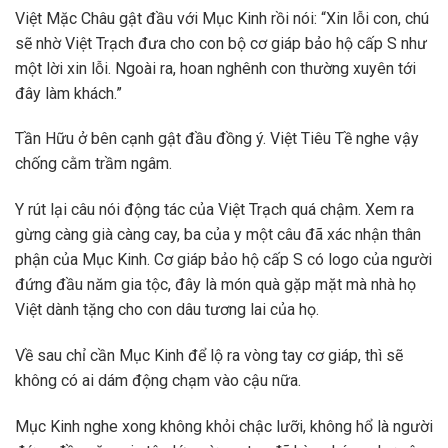
Việt Mặc Châu gật đầu với Mục Kinh rồi nói: “Xin lỗi con, chú
sẽ nhờ Việt Trạch đưa cho con bộ cơ giáp bảo hộ cấp S như
một lời xin lỗi. Ngoài ra, hoan nghênh con thường xuyên tới
đây làm khách.”
Tần Hữu ở bên cạnh gật đầu đồng ý. Việt Tiêu Tề nghe vậy
chống cằm trầm ngâm.
Y rút lại câu nói động tác của Việt Trạch quá chậm. Xem ra
gừng càng già càng cay, ba của y một câu đã xác nhận thân
phận của Mục Kinh. Cơ giáp bảo hộ cấp S có logo của người
đứng đầu năm gia tộc, đây là món quà gặp mặt mà nhà họ
Việt dành tặng cho con dâu tương lai của họ.
Về sau chỉ cần Mục Kinh để lộ ra vòng tay cơ giáp, thì sẽ
không có ai dám động chạm vào cậu nữa.
Mục Kinh nghe xong không khỏi chậc lưỡi, không hổ là người