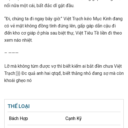
nổi nữa một cái, bất đắc dĩ gật đầu.
“Đi, chúng ta đi ngay bây giờ.” Việt Trạch kéo Mục Kinh đang
có vẻ mặt không đồng tình đứng lên, gấp gáp dẫn cậu đi
đến kho cơ giáp ở phía sau biệt thự, Việt Tiêu Tề liền đi theo
xem náo nhiệt.
– ———
Lỡ mà không túm được vợ thì biết kiếm ai bắt đền chưa Việt
Trạch:))) Đc quả anh hai qtqđ, biết thằng nhỏ đang sợ mà còn
khoái ghẹo nó
THỂ LOẠI
Bách Hợp
Cạnh Kỹ