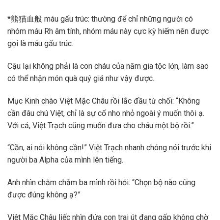
*熊猫血般 máu gấu trúc: thường để chỉ những người có
nhóm máu Rh âm tính, nhóm máu này cực kỳ hiếm nên được
gọi là máu gấu trúc.
Cậu lại không phải là con cháu của năm gia tộc lớn, làm sao
có thể nhận món quà quý giá như vậy được.
Mục Kinh chào Việt Mặc Châu rồi lắc đầu từ chối: “Không
cần đâu chú Việt, chỉ là sự cố nho nhỏ ngoài ý muốn thôi ạ.
Với cả, Việt Trạch cũng muốn đưa cho cháu một bộ rồi.”
“Cần, ai nói không cần!” Việt Trạch nhanh chóng nói trước khi
người ba Alpha của mình lên tiếng.
Anh nhìn chằm chằm ba mình rồi hỏi: “Chọn bộ nào cũng
được đúng không ạ?”
Việt Mặc Châu liếc nhìn đứa con trai út đang gấp không chờ