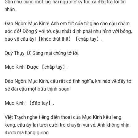
Gần như cùng một lúc, hai người ở ký túc xá đều trả lời tin
nhắn.
Đào Ngôn: Mục Kinh! Anh em tốt của tớ giao cho cậu chăm
sóc đó! Đồng ý với tớ, cậu nhất định phải như hình với bóng,
bảo vệ cậu ấy!【khóc thút thít】【chắp tay】.
Quý Thụy: Ừ. Sáng mai chúng tớ tới.
Mục Kinh: Được.【chắp tay】.
Đào Ngôn: Mục Kinh, cậu rất có tình nghĩa, khi nào về đây tớ
sẽ đãi cậu một bữa thịnh soạn!
Mục Kinh: 【đập tay】.
Việt Trạch nghe tiếng điện thoại của Mục Kinh kêu leng
keng, cậu ấy lại tươi cười trò chuyện vui vẻ. Anh không nhịn
được mà hắng giọng.