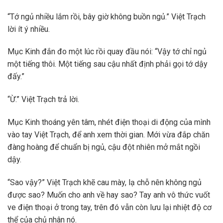
“Tớ ngủ nhiều lắm rồi, bây giờ không buồn ngủ.” Việt Trạch
lời ít ý nhiều.
Mục Kinh đắn đo một lúc rồi quay đầu nói: “Vậy tớ chỉ ngủ
một tiếng thôi. Một tiếng sau cậu nhất định phải gọi tớ dậy
đấy.”
“Ừ.” Việt Trạch trả lời.
Mục Kinh thoáng yên tâm, nhét điện thoại di động của mình
vào tay Việt Trạch, để anh xem thời gian. Mới vừa đắp chăn
đàng hoàng để chuẩn bị ngủ, cậu đột nhiên mở mắt ngồi
dậy.
“Sao vậy?” Việt Trạch khẽ cau mày, lạ chỗ nên không ngủ
được sao? Muốn cho anh về hay sao? Tay anh vô thức vuốt
ve điện thoại ở trong tay, trên đó vẫn còn lưu lại nhiệt độ cơ
thể của chủ nhân nó.