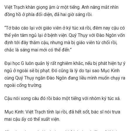
Việt Trạch khàn giọng ậm ừ một tiếng. Anh nâng mắt nhìn
đồng hồ ở phía đối diện, đã hai giờ sáng rồi.
“Tớ báo cáo lại với giáo viên ở ký túc xá rồi, đêm nay cậu có
thể yên tâm ngủ lại ở bệnh viện. Quý Thụy với Đào Ngôn vốn
định tới đây thăm cậu, nhưng mà bị giáo viên từ chối rồi,
chắc là sáng mai mới có thể đến.”
Đại học G luôn quản lý rất nghiêm khắc, nếu bị phát hiện tự ý
ngủ ở ngoài sẽ bị phạt. Đó cũng là lý do tại sao Mục Kinh
cùng Quý Thụy ngăn Đào Ngôn đang liều mình muốn chạy ra
ngoài cổng trường.
Cậu nói xong câu đó rồi báo một tiếng với nhóm ký túc xá.
Mục Kinh: Việt Trạch tỉnh lại rồi, đã hết sốt, bác sĩ nói trưa
mai cậu ấy có thể xuất viện.