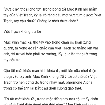
“Đưa điện thoại cho tớ.” Trong bóng tối Mục Kinh mò mẫm
tay của Việt Trạch, kỳ lạ, rõ ràng cậu mới vừa túm được: “Việt
Trạch, tay cậu đâu?” Chẳng lẽ nhét dưới chăn?
Việt Trạch không trả lời.
Mục Kinh mặc kệ, thò tay vào trong chăn sờ loạn xung
quanh, từ vòng eo rắn chắc của Việt Trạch sờ thẳng lên vai
anh, rồi từ vai bên phải sờ xuống, lấy lại điện thoại ở trong
tay cậu trai.
Cậu tắt mật khẩu màn hình khóa đi, một lần nữa nhét điện
thoại vào tay anh. Mục Kinh không để ý tới cơ thể của Việt
Trạch trở nên cứng đờ trong nháy mắt, phermone Alpha
trong cơ thể anh lại bắt đầu điên cuồng gào thét.
“Tớ tắt mật khẩu rồi, trong một tiếng này nếu cậu thấy chán
thì có thể xài điện thoại giết thời gian.” Mục Kinh nói xong,