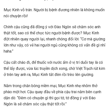
Mục Kinh vỗ trán. Người bị bệnh đương nhiên là không muốn
nói chuyện rồi!
Chính cậu cũng đã đồng ý với Đào Ngôn sẽ chăm sóc anh
thật tốt, sao có thể chọc tức người bệnh được? Mục Kinh
đột nhiên quay người lại, nhanh chóng đổi lời: “Cơ mà giường
lớn như vậy, có vẻ hai người ngủ cũng không có vấn đề gì nhỉ
haha.”
Cậu cất cháo đi, để thuốc với nước ấm ở vị trí duỗi tay là có
thể lấy được, vừa lúc truyền dịch xong, chờ Việt Trạch rút kim
ở trên tay anh ra, Mục Kinh tắt đèn rồi trèo lên giường.
Nằm trong chăn bông mềm mại, Mục Kinh nhẹ nhõm thở
phào một hơi. Cậu quay đầu về phía cậu trai nằm bên cạnh
dặn dò: “Đêm có chuyện gì thì gọi tớ, tớ đồng ý với Đào
Ngôn là sẽ chăm sóc cậu thật tốt rồi.”