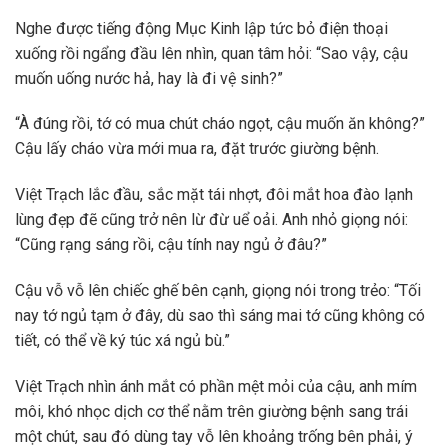
Nghe được tiếng động Mục Kinh lập tức bỏ điện thoại
xuống rồi ngẩng đầu lên nhìn, quan tâm hỏi: “Sao vậy, cậu
muốn uống nước hả, hay là đi vệ sinh?”
“À đúng rồi, tớ có mua chút cháo ngọt, cậu muốn ăn không?”
Cậu lấy cháo vừa mới mua ra, đặt trước giường bệnh.
Việt Trạch lắc đầu, sắc mặt tái nhợt, đôi mắt hoa đào lạnh
lùng đẹp đẽ cũng trở nên lừ đừ uể oải. Anh nhỏ giọng nói:
“Cũng rạng sáng rồi, cậu tính nay ngủ ở đâu?”
Cậu vỗ vỗ lên chiếc ghế bên cạnh, giọng nói trong trẻo: “Tối
nay tớ ngủ tạm ở đây, dù sao thì sáng mai tớ cũng không có
tiết, có thể về ký túc xá ngủ bù.”
Việt Trạch nhìn ánh mắt có phần mệt mỏi của cậu, anh mím
môi, khó nhọc dịch cơ thể nằm trên giường bệnh sang trái
một chút, sau đó dùng tay vỗ lên khoảng trống bên phải, ý