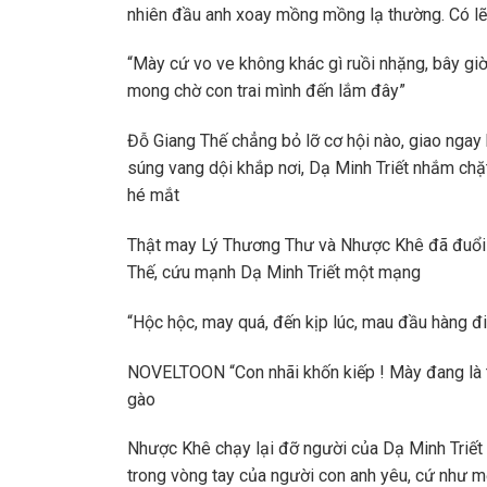
nhiên đầu anh xoay mồng mồng lạ thường. Có lẽ
“Mày cứ vo ve không khác gì ruồi nhặng, bây giờ
mong chờ con trai mình đến lắm đây”
Đỗ Giang Thế chẳng bỏ lỡ cơ hội nào, giao ngay
súng vang dội khắp nơi, Dạ Minh Triết nhắm chặt
hé mắt
Thật may Lý Thương Thư và Nhược Khê đã đuổi k
Thế, cứu mạnh Dạ Minh Triết một mạng
“Hộc hộc, may quá, đến kịp lúc, mau đầu hàng đi 
NOVELTOON “Con nhãi khốn kiếp ! Mày đang là 
gào
Nhược Khê chạy lại đỡ người của Dạ Minh Triết 
trong vòng tay của người con anh yêu, cứ như mộ