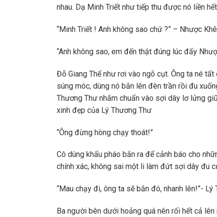
nhau. Dạ Minh Triết như tiếp thu được nó liền hế
“Minh Triết ! Anh không sao chứ ?” – Nhược Khê
“Anh không sao, em đến thật đúng lúc đấy Nhượ
Đỗ Giang Thế như rơi vào ngõ cụt. Ông ta né tấ
súng móc, dùng nó bắn lên đèn trần rồi đu xuống
Thương Thư nhắm chuẩn vào sợi dây lơ lửng giữa
xinh đẹp của Lý Thương Thư
“Ông đừng hòng chạy thoát!”
Cô dùng khẩu pháo bắn ra để cảnh báo cho nhữn
chính xác, không sai một li làm đứt sợi dây đu 
“Mau chạy đi, ông ta sẽ bắn đó, nhanh lên!”- L
Ba người bên dưới hoảng quá nên rối hết cả lê