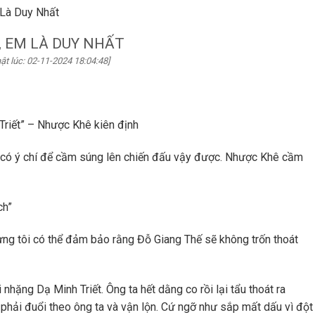
 Là Duy Nhất
, EM LÀ DUY NHẤT
ật lúc: 02-11-2024 18:04:48]
Triết” – Nhược Khê kiên định
i có ý chí để cầm súng lên chiến đấu vậy được. Nhược Khê cầm
ch”
hưng tôi có thể đảm bảo rằng Đỗ Giang Thế sẽ không trốn thoát
 nhặng Dạ Minh Triết. Ông ta hết dằng co rồi lại tẩu thoát ra
 phải đuổi theo ông ta và vận lộn. Cứ ngỡ như sắp mất dấu vì đột