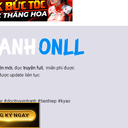
ện mới
, đọc
truyện full
, miễn phí được
 được update liên tục.
ne #doctruyentranh #tienhiep #kyao