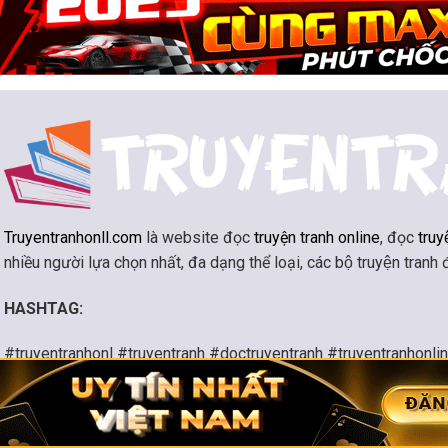
Truyentranhonll.com
là website đọc
truyện tranh online
, đọc
truy
nhiều người lựa chọn nhất, đa dạng thể loại, các bộ truyện tranh
HASHTAG:
#truyentranhonl #truyentranh #doctruyentranh #truyentranhonli
#kiemhiep #khoahuyen #huyennghi #huyenhuyen