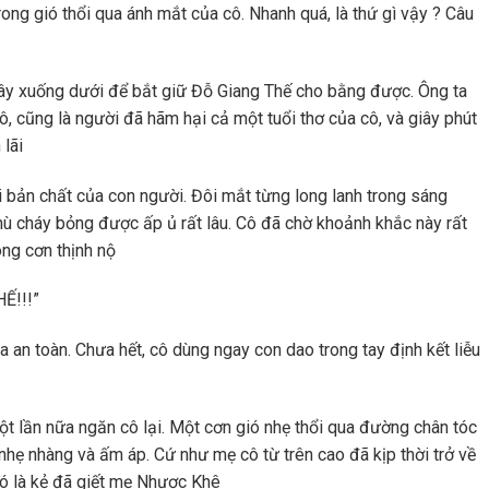
ong gió thổi qua ánh mắt của cô. Nhanh quá, là thứ gì vậy ? Câu
đây xuống dưới để bắt giữ Đỗ Giang Thế cho bằng được. Ông ta
ô, cũng là người đã hãm hại cả một tuổi thơ của cô, và giây phút
 lãi
i bản chất của con người. Đôi mắt từng long lanh trong sáng
ù cháy bỏng được ấp ủ rất lâu. Cô đã chờ khoảnh khắc này rất
hóng cơn thịnh nộ
Ế!!!”
an toàn. Chưa hết, cô dùng ngay con dao trong tay định kết liễu
 một lần nữa ngăn cô lại. Một cơn gió nhẹ thổi qua đường chân tóc
hẹ nhàng và ấm áp. Cứ như mẹ cô từ trên cao đã kịp thời trở về
đó là kẻ đã giết mẹ Nhược Khê