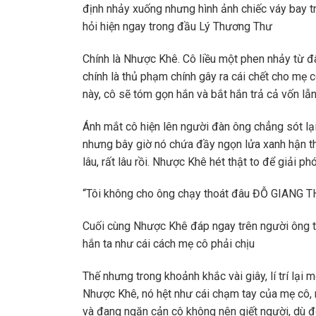
định nhảy xuống nhưng hình ảnh chiếc váy bay tr
hỏi hiện ngay trong đầu Lý Thương Thư
Chính là Nhược Khê. Cô liều một phen nhảy từ 
chính là thủ phạm chính gây ra cái chết cho mẹ c
này, cô sẽ tóm gọn hắn và bắt hắn trả cả vốn lẫn
Ánh mắt cô hiện lên người đàn ông chẳng sót lạ
nhưng bây giờ nó chứa đầy ngọn lửa xanh hận th
lâu, rất lâu rồi. Nhược Khê hét thật to để giải p
“Tôi không cho ông chạy thoát đâu ĐỖ GIANG TH
Cuối cùng Nhược Khê đáp ngay trên người ông ta 
hắn ta như cái cách mẹ cô phải chịu
Thế nhưng trong khoảnh khắc vài giây, lí trí lại
Nhược Khê, nó hệt như cái chạm tay của mẹ cô, n
và đang ngăn cản cô không nên giết người, dù 