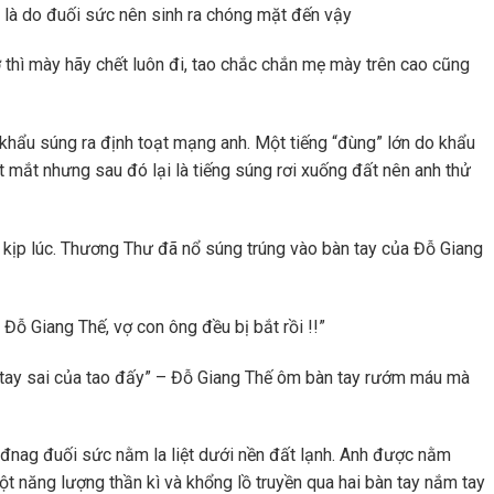
 là do đuối sức nên sinh ra chóng mặt đến vậy
 thì mày hãy chết luôn đi, tao chắc chắn mẹ mày trên cao cũng
 khẩu súng ra định toạt mạng anh. Một tiếng “đùng” lớn do khẩu
 mắt nhưng sau đó lại là tiếng súng rơi xuống đất nên anh thử
ịp lúc. Thương Thư đã nổ súng trúng vào bàn tay của Đỗ Giang
Đỗ Giang Thế, vợ con ông đều bị bắt rồi !!”
tay sai của tao đấy” – Đỗ Giang Thế ôm bàn tay rướm máu mà
đnag đuối sức nằm la liệt dưới nền đất lạnh. Anh được nằm
t năng lượng thần kì và khổng lồ truyền qua hai bàn tay nắm tay