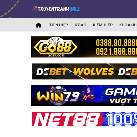
TIÊN HIỆP
KỲ ẢO
KIẾM HIỆP
KHOA HU