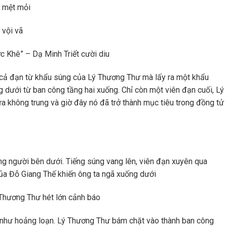
t mệt mỏi
 vội vã
c Khê” – Dạ Minh Triết cười diu
t cả đạn từ khẩu súng của Lý Thương Thư mà lấy ra một khẩu
 dưới từ ban công tầng hai xuống. Chỉ còn một viên đạn cuối, Lý
 không trung và giờ đây nó đã trở thành mục tiêu trong đồng tử
g người bên dưới. Tiếng súng vang lên, viên đạn xuyên qua
của Đỗ Giang Thế khiến ông ta ngã xuống dưới
ý Thương Thư hét lớn cảnh báo
n như hoảng loạn. Lý Thương Thư bám chặt vào thành ban công