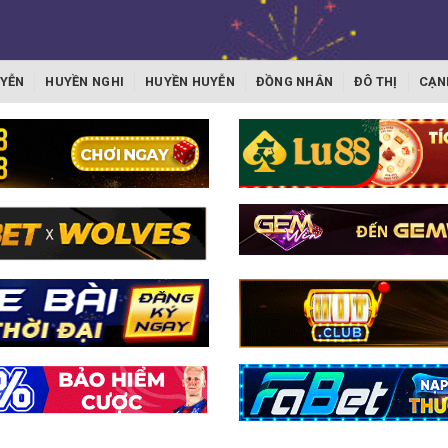
YỄN
HUYỀN NGHI
HUYỀN HUYỄN
ĐỒNG NHÂN
ĐÔ THỊ
CẠN