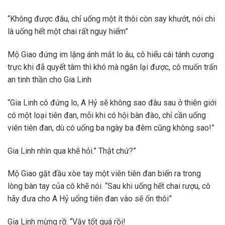
“Không được đâu, chỉ uống một ít thôi còn say khướt, nói chi
là uống hết một chai rất nguy hiểm”
Mộ Giao đứng im lặng ánh mắt lo âu, cô hiểu cái tánh cương
trực khi đã quyết tâm thì khó mà ngăn lại được, cô muốn trấn
an tinh thần cho Gia Linh
“Gia Linh cô đứng lo, A Hỷ sẽ không sao đâu sau ở thiên giới
có một loại tiên đan, mỗi khi có hội bàn đào, chỉ cần uống
viên tiên đan, dù có uống ba ngày ba đêm cũng không sao!”
Gia Linh nhìn qua khẽ hỏi.” Thật chứ?”
Mộ Giao gặt đầu xòe tay một viên tiên đan biến ra trong
lòng bàn tay của cô khẽ nói. “Sau khi uống hết chai rượu, cô
hãy đưa cho A Hỷ uống tiên đan vào sẽ ổn thôi”
Gia Linh mừng rỡ. “Vậy tốt quá rồi!