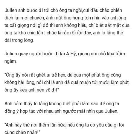
Julien anh bước đi tới chỗ ông ta ngồi,cúi đầu chào phiên
dịch lại mọi chuyện, ánh mắt ông hưng tợn nhìn vào anh,ông
ta cất giọng nói gì đó thì anh không hiểu, chỉ biết sắt mặt của
ông ta khó chịu lắm, chắc là rắc rối rồi đây, anh lo lắng thở
dài trong lòng.
Julien quay người bước đi lại A Hỷ, giọng nói nhỏ khá trầm
ngâm.
“Ông ấy nói rất ghét ai trễ hẹn, dù quá một phút ông cũng
không hài lòng, nói chi là anh đã quá muộn tới mười lăm phút,
ông ấy kêu anh nên về đi!”
Anh cảm thấy lo lắng không biết phải làm sao để ông ta
đồng ý hợp tác với nhau,anh ngước mắt nhìn qua Julien.
“Anh hãy thử nói thêm lần nữa, nếu ông ta có yêu cầu gì tôi
cũng chấp nhận!”