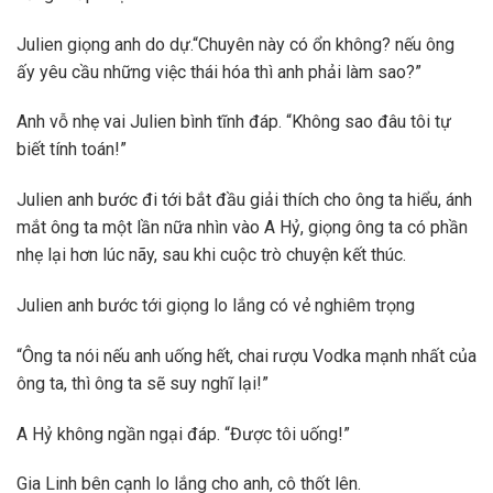
Julien giọng anh do dự.“Chuyên này có ổn không? nếu ông
ấy yêu cầu những việc thái hóa thì anh phải làm sao?”
Anh vỗ nhẹ vai Julien bình tĩnh đáp. “Không sao đâu tôi tự
biết tính toán!”
Julien anh bước đi tới bắt đầu giải thích cho ông ta hiểu, ánh
mắt ông ta một lần nữa nhìn vào A Hỷ, giọng ông ta có phần
nhẹ lại hơn lúc nãy, sau khi cuộc trò chuyện kết thúc.
Julien anh bước tới giọng lo lắng có vẻ nghiêm trọng
“Ông ta nói nếu anh uống hết, chai rượu Vodka mạnh nhất của
ông ta, thì ông ta sẽ suy nghĩ lại!”
A Hỷ không ngần ngại đáp. “Được tôi uống!”
Gia Linh bên cạnh lo lắng cho anh, cô thốt lên.