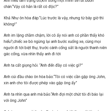
Anh hiểu tâm trạng đó,khi sống một mình sẽ rất buồn
chán.“Vậy cô hắn là rất cô độc?”
Khả Như ôn hòa đáp.“Lúc trước là vậy, nhưng từ bây giờ thì
không!”
Anh im lặng chầm chậm, lời cô ấy nói anh có phần thấy khó
hiểu?,chiếc xe bò ngừng lại anh bước xuống xe, cùng mọi
người đi tới biệt thự, trước cánh cổng sắt là người thanh niên
gác cổng, vừa nhìn thấy anh đi tới
Anh ta cất giọng hỏi. “Anh đến đầy có việc gì?”
Anh cúi đầu chào ôn hòa bảo.“Tôi có việc cần gặp ông John,
xin anh cho tôi được phép vào gặp ông ấy”
Anh ta nhìn qua anh mà bảo.“Anh đợi một chút tôi đi báo lại
với ông John”