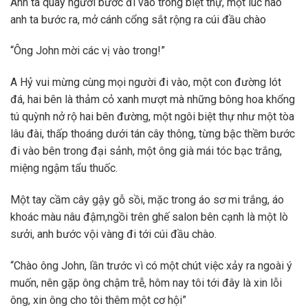
Anh ta quay người bước đi vào trong biệt thự, một lúc nào
anh ta bước ra, mở cánh cổng sắt rộng ra cúi đầu chào
“Ông John mời các vị vào trong!”
A Hỷ vui mừng cùng mọi người đi vào, một con đường lót
đá, hai bên là thảm cỏ xanh mượt mà những bông hoa khổng
tú quỳnh nở rộ hai bên đường, một ngôi biệt thự như một tòa
lâu đài, thấp thoáng dưới tán cây thông, từng bậc thềm bước
đi vào bên trong đại sảnh, một ông già mái tóc bạc trắng,
miệng ngậm tẩu thuốc.
Một tay cầm cây gậy gỗ sồi, mặc trong áo sơ mi trắng, áo
khoác màu nâu đậm,ngồi trên ghế salon bên cạnh là một lò
sưởi, anh bước vội vàng đi tới cúi đầu chào.
“Chào ông John, lần trước vì có một chút việc xảy ra ngoài ý
muốn, nên gặp ông chậm trễ, hôm nay tôi tới đây là xin lỗi
ông, xin ông cho tôi thêm một cơ hội”