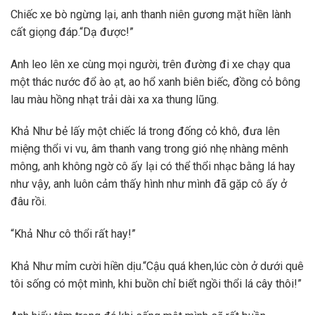
Chiếc xe bò ngừng lại, anh thanh niên gương mặt hiền lành
cất giọng đáp.“Dạ được!”
Anh leo lên xe cùng mọi người, trên đường đi xe chạy qua
một thác nước đổ ào ạt, ao hổ xanh biên biếc, đồng cỏ bông
lau màu hồng nhạt trải dài xa xa thung lũng.
Khả Như bẻ lấy một chiếc lá trong đống cỏ khô, đưa lên
miệng thổi vi vu, âm thanh vang trong gió nhẹ nhàng mênh
mông, anh không ngờ cô ấy lại có thể thổi nhạc bằng lá hay
như vậy, anh luôn cảm thấy hình như mình đã gặp cô ấy ở
đâu rồi.
“Khả Như cô thổi rất hay!”
Khả Như mỉm cười hiền dịu.“Cậu quá khen,lúc còn ở dưới quê
tôi sống có một mình, khi buồn chỉ biết ngồi thổi lá cây thôi!”