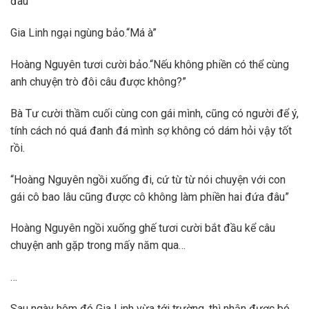
đâu”
Gia Linh ngại ngùng bảo.“Má à”
Hoàng Nguyên tươi cười bảo.“Nếu không phiền có thể cùng
anh chuyện trò đôi câu được không?”
Bà Tư cười thầm cuối cùng con gái mình, cũng có người để ý,
tính cách nó quá đanh đá mình sợ không có dám hỏi vậy tốt
rồi.
“Hoàng Nguyên ngồi xuống đi, cứ từ từ nói chuyện với con
gái cô bao lâu cũng được cô không làm phiền hai đứa đâu”
Hoàng Nguyên ngồi xuống ghế tươi cười bắt đầu kể câu
chuyện anh gặp trong mấy năm qua…
…
Sau ngày hôm đó Gia Linh vừa tới trường, thì nhận được bó