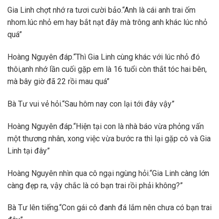
Gia Linh chợt nhớ ra tươi cười bảo.“Anh là cái anh trai ốm
nhom.lúc nhỏ em hay bắt nạt đây mà trông anh khác lúc nhỏ
quá”
Hoàng Nguyên đáp.“Thì Gia Linh cùng khác với lúc nhỏ đó
thôi,anh nhớ lần cuối gặp em là 16 tuổi còn thắt tóc hai bên,
mà bây giờ đã 22 rồi mau quá”
Bà Tư vui vẻ hỏi.“Sau hôm nay con lại tới đây vậy”
Hoàng Nguyên đáp.“Hiện tại con là nhà báo vừa phỏng vấn
một thương nhân, xong việc vừa bước ra thì lại gặp cô và Gia
Linh tại đây”
Hoàng Nguyên nhìn qua cô ngại ngùng hỏi.“Gia Linh càng lớn
càng đẹp ra, vậy chắc là có bạn trai rồi phải không?”
Bà Tư lên tiếng.“Con gái cô đanh đá lắm nên chưa có bạn trai