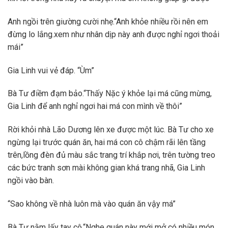
Anh ngồi trên giường cười nhẹ.“Anh khỏe nhiều rồi nên em
đừng lo lắng.xem như nhân dịp này anh được nghỉ ngơi thoải
mái”
Gia Linh vui vẻ đáp. “Ùm”
Bà Tư điềm đạm bảo.“Thấy Nặc ý khỏe lại má cũng mừng,
Gia Linh để anh nghỉ ngơi hai má con mình về thôi”
Rời khỏi nhà Lão Dương lên xe được một lúc. Bà Tư cho xe
ngừng lại trước quán ăn, hai má con cô chậm rãi lên tầng
trên,lồng đèn đủ màu sắc trang trí khắp nơi, trên tường treo
các bức tranh sơn mài không gian khá trang nhã, Gia Linh
ngồi vào bàn.
“Sao không về nhà luôn mà vào quán ăn vậy má”
Bà Tư nằm lấy tay cô.“Nghe quán này mới mở có nhiều món