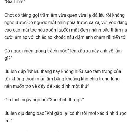
“Gia Linh!”
Chợt có tiếng gọi trầm ấm vừa quen vừa lạ đã lâu rồi không
nghe được.Cô ngước mắt nhìn phía trước xa xa, với vóc dáng
cao cao mái tóc nâu xoắn lại,đôi mắt đen nhánh sâu thẳm nụ
cười ấm áp.với chiếc áo khoác nâu đậm anh chậm rãi tiến tới.
Cô ngạc nhiên giọng trách móc”Tên xấu xa này anh về làm
gì?”
Julien đáp.“Nhiều tháng nay không hiểu sao tâm trạng của
tôi, không thoải mái lắm bâng khuâng khó chịu trong lòng,
nên muốn trở về đây để xác định một thứ”
Gia Linh ngây ngô hỏi.“Xác định thứ gì?”
Julien dịu dàng bảo.“Khi gặp lại cô thì tôi mới xác định được
là…”