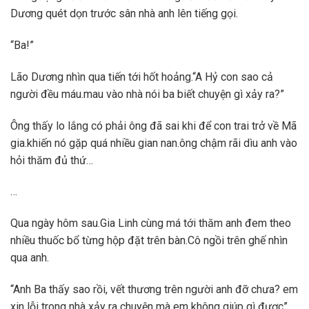
Dương quét dọn trước sân nhà anh lên tiếng gọi.
“Ba!”
Lão Dương nhìn qua tiến tới hốt hoảng.“A Hỷ con sao cả
người đều máu.mau vào nhà nói ba biết chuyện gì xảy ra?”
Ông thấy lo lắng có phải ông đã sai khi để con trai trở về Mã
gia.khiến nó gặp quá nhiều gian nan.ông chậm rãi dìu anh vào
hỏi thăm đủ thứ…
…
Qua ngày hôm sau.Gia Linh cùng má tới thăm anh đem theo
nhiều thuốc bổ từng hộp đặt trên bàn.Cô ngồi trên ghế nhìn
qua anh.
“Anh Ba thấy sao rồi, vết thương trên người anh đỡ chưa? em
xin lỗi trong nhà xảy ra chuyện mà em không giúp gì được”