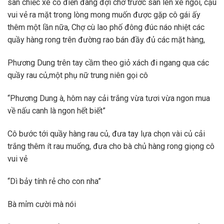
sân chiếc xe cổ điển đang đợi chờ trước sân lên xe ngồi, cậu
vui vẻ ra mặt trong lòng mong muốn được gặp cô gái ấy
thêm một lần nữa, Chợ cù lao phố đông đúc náo nhiệt các
quầy hàng rong trên đường rao bán đầy đủ các mặt hàng,
Phương Dung trên tay cầm theo giỏ xách đi ngang qua các
quầy rau củ,một phụ nữ trung niên gọi cô
“Phương Dung à, hôm nay cải trắng vừa tươi vừa ngon mua
về nấu canh là ngon hết biết”
Cô bước tới quầy hàng rau củ, đưa tay lựa chọn vài củ cải
trắng thêm ít rau muống, đưa cho bà chủ hàng rong giọng cô
vui vẻ
“Dì bảy tính rẻ cho con nha”
Bà mỉm cười mà nói