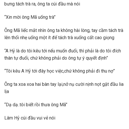
bưng tách trà ra, ông ta cúi đầu mà nói
“Xin mời ông Mã uống trà”
Ông Mã liếc mắt nhìn ông ta không hài lòng, tay cầm tách trà
lên thổi nhẹ uống một ít để tách trà xuống cất cao giọng
“A Hỷ là do tôi kêu tới nếu muốn đuổi, thì phải là do tôi đích
thân tự đuổi, chứ không phải do ông tự ý quyết định”
“Tôi kêu A Hỷ tới đây học việc,chứ không phải đi thu nợ”
Ông ta xoa xoa hai bàn tay lại,nở nụ cười nịnh nọt gật đầu lia
lịa
“Dạ dạ..tôi biết rồi thưa ông Mã”
Lâm Hỷ cúi đầu vui vẻ nói