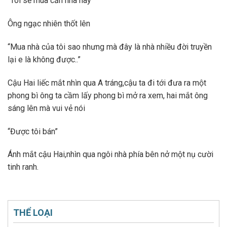
“Tôi sẽ mua căn nhà này”
Ông ngạc nhiên thốt lên
“Mua nhà của tôi sao nhưng mà đây là nhà nhiều đời truyền
lại e là không được..”
Cậu Hai liếc mắt nhìn qua A tráng,cậu ta đi tới đưa ra một
phong bì ông ta cầm lấy phong bì mở ra xem, hai mắt ông
sáng lên mà vui vẻ nói
“Được tôi bán”
Ánh mắt cậu Hai,nhìn qua ngôi nhà phía bên nở một nụ cười
tinh ranh.
THỂ LOẠI