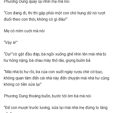
Phương Dung quay lại nhìn mẹ mà nói
“Con đang đi, thi thì gặp phải một con chó hung dữ nó rượt
đuổi theo con thôi, không có gì đâu!”
Mẹ cô mỉm cười mà nói
“Vậy à!”
“Dạ!”cô gặt đầu đáp, bà ngồi xuống ghế nhìn lên mái nhà bị
hư hỏng nặng, bà chau mày thở dài, giọng buồn bã
“Mái nhà bị hư rồi, ba của con suốt ngày rượu chè cờ bạc,
không quan tâm đến cái nhà này đến chuyện mái nhà hư cũng
không có tiền sửa lại”
Phương Dung thoáng buồn, bước tới ôm bà mà nói
“Để con mượn trước lương, sửa lại mái nhà mẹ đừng lo lắng