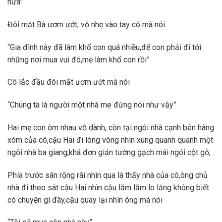
nữa”
Đôi mắt Bà ươm ướt, vỗ nhẹ vào tay cô mà nói
“Gia đình này đã làm khổ con quá nhiều,để con phải đi tới
những nơi mua vui đó,mẹ làm khổ con rồi”
Cô lắc đầu đôi mắt ươm ướt mà nói
“Chúng ta là người một nhà me đừng nói như vậy”
Hai mẹ con ôm nhau vỗ dành, còn tại ngôi nhà cạnh bên hàng
xóm của cô,cậu Hai đi lòng vòng nhìn xung quanh quanh một
ngôi nhà ba giang,khá đơn giản tường gạch mái ngói cột gỗ,
Phía trước sân rộng rãi nhìn qua là thấy nhà của cô,ông chủ
nhà đi theo sát cậu Hai nhìn cậu lăm lăm lo lắng không biết
có chuyện gì đây,cậu quay lại nhìn ông mà nói