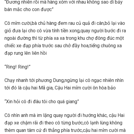
“Đương nhiên rồi mà hàng xóm với nhau không sao dì bảy
bán mắc cho con được”
Cô mỉm cười,bà chủ hàng đem rau củ quả đi cân,bỏ lại vào
giỏ đưa lại cho cô vừa tính tiền xong,quay người bước đi ra
ngoài đường thì từ phía xa xa trong khu chợ đông đúc một
chiếc xe đạp phía trước sau chở đầy hoa,tiếng chuông xa
đạp rung lên liên hồi
“Ring! Ring!”
Chạy nhanh tới phương Dung,ngừng lại cô ngạc nhiên nhìn
tới đó là cậu hai Mã gia, Cậu Hai mỉm cười ôn hòa bảo
“Xin hỏi cô đi đâu tôi cho quá giang”
Cô nhìn anh mà im lặng quay người đi hướng khác, cậu Hai
đạp xe chậm rãi đi theo cô từng bước,cô lạnh lùng không
thèm quan tâm cứ đi thẳng phía trước,cậu hai mỉm cười mà