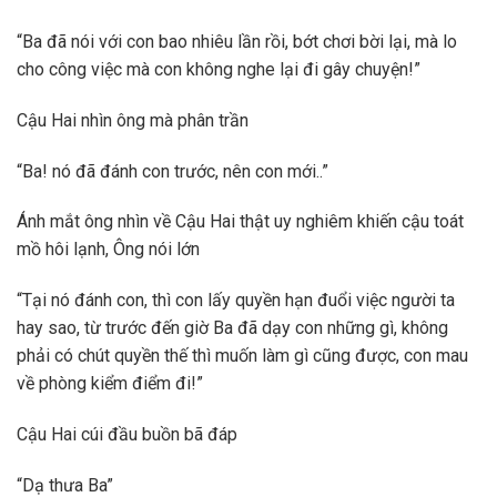
“Ba đã nói với con bao nhiêu lần rồi, bớt chơi bời lại, mà lo
cho công việc mà con không nghe lại đi gây chuyện!”
Cậu Hai nhìn ông mà phân trần
“Ba! nó đã đánh con trước, nên con mới..”
Ánh mắt ông nhìn về Cậu Hai thật uy nghiêm khiến cậu toát
mồ hôi lạnh, Ông nói lớn
“Tại nó đánh con, thì con lấy quyền hạn đuổi việc người ta
hay sao, từ trước đến giờ Ba đã dạy con những gì, không
phải có chút quyền thế thì muốn làm gì cũng được, con mau
về phòng kiểm điểm đi!”
Cậu Hai cúi đầu buồn bã đáp
“Dạ thưa Ba”