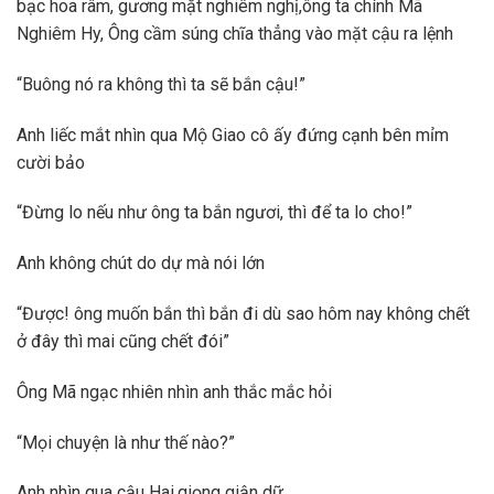
bạc hoa râm, gương mặt nghiêm nghị,ông ta chính Mã
Nghiêm Hy, Ông cầm súng chĩa thẳng vào mặt cậu ra lệnh
“Buông nó ra không thì ta sẽ bắn cậu!”
Anh liếc mắt nhìn qua Mộ Giao cô ấy đứng cạnh bên mỉm
cười bảo
“Đừng lo nếu như ông ta bắn ngươi, thì để ta lo cho!”
Anh không chút do dự mà nói lớn
“Được! ông muốn bắn thì bắn đi dù sao hôm nay không chết
ở đây thì mai cũng chết đói”
Ông Mã ngạc nhiên nhìn anh thắc mắc hỏi
“Mọi chuyện là như thế nào?”
Anh nhìn qua cậu Hai,giọng giận dữ