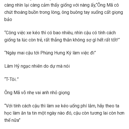
càng nhìn lại càng cảm thấy giống với nàng ấy,“Ông Mã cô
chút thoáng buồn trong lòng, ông buông tay xuống cất giọng
bảo
“Công việc xe kéo thì có bao nhiêu, nhìn cậu có tính cách
giống ta lúc còn trẻ, rất thẳng thắn không sợ gì hết rất tốt!”
“Ngày mai cậu tới Phùng Hưng Ký làm việc đi”
Lâm Hỷ ngạc nhiên do dự mà nói
“T-Tôi..”
Ông Mã vỗ nhẹ vai anh nhỏ giọng
“Với tính cách cậu thì làm xe kéo uống phí lắm, hãy theo ta
học làm ăn ta tin một ngày nào đó, cậu còn tương lai còn hơn
thế nữa”