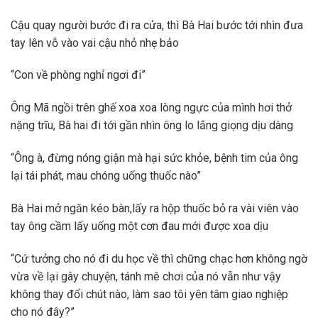
Cậu quay người bước đi ra cửa, thì Bà Hai bước tới nhìn đưa
tay lên vỗ vào vai cậu nhỏ nhẹ bảo
“Con về phòng nghỉ ngơi đi”
Ông Mã ngồi trên ghế xoa xoa lòng ngực của mình hơi thở
nặng trĩu, Bà hai đi tới gần nhìn ông lo lắng giọng dịu dàng
“Ông à, đừng nóng giận mà hại sức khỏe, bệnh tim của ông
lại tái phát, mau chóng uống thuốc nào”
Bà Hai mở ngăn kéo bàn,lấy ra hộp thuốc bỏ ra vài viên vào
tay ông cầm lấy uống một cơn đau mới được xoa dịu
“Cứ tưởng cho nó đi du học về thì chững chạc hơn không ngờ
vừa về lại gây chuyện, tánh mê chơi của nó vẫn như vậy
không thay đổi chút nào, làm sao tôi yên tâm giao nghiệp
cho nó đây?”