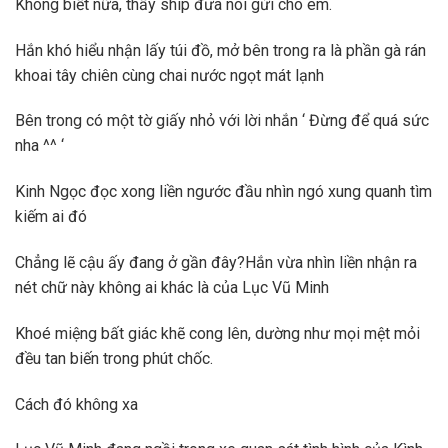
Không biết nữa, thấy ship đưa nói gửi cho em.
Hắn khó hiểu nhận lấy túi đồ, mở bên trong ra là phần gà rán
khoai tây chiên cùng chai nước ngọt mát lạnh
Bên trong có một tờ giấy nhỏ với lời nhắn ‘ Đừng để quá sức
nha ^^ ‘
Kinh Ngọc đọc xong liền ngước đầu nhìn ngó xung quanh tìm
kiếm ai đó
Chẳng lẽ cậu ấy đang ở gần đây?Hắn vừa nhìn liền nhận ra
nét chữ này không ai khác là của Lục Vũ Minh
Khoé miệng bất giác khẽ cong lên, dường như mọi mệt mỏi
đều tan biến trong phút chốc.
Cách đó không xa