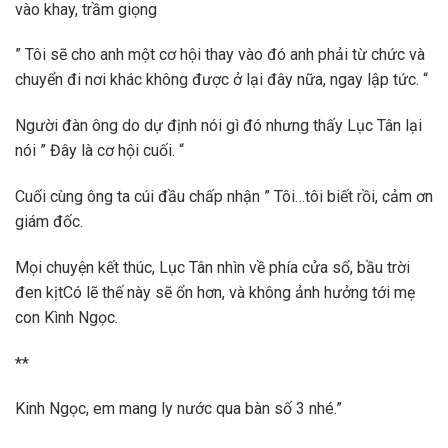
vào khay, trầm giọng
” Tôi sẽ cho anh một cơ hội thay vào đó anh phải từ chức và
chuyển đi nơi khác không được ở lại đây nữa, ngay lập tức. “
Người đàn ông do dự định nói gì đó nhưng thấy Lục Tân lại
nói ” Đây là cơ hội cuối. “
Cuối cùng ông ta cúi đầu chấp nhận ” Tôi…tôi biết rồi, cảm ơn
giám đốc.
Mọi chuyện kết thúc, Lục Tân nhìn về phía cửa sổ, bầu trời
đen kịtCó lẽ thế này sẽ ổn hơn, và không ảnh hưởng tới mẹ
con Kình Ngọc.
**
Kinh Ngọc, em mang ly nước qua bàn số 3 nhé.”