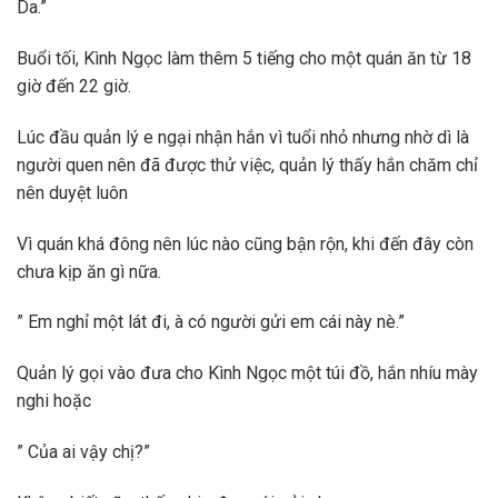
Da.”
Buổi tối, Kình Ngọc làm thêm 5 tiếng cho một quán ăn từ 18
giờ đến 22 giờ.
Lúc đầu quản lý e ngại nhận hắn vì tuổi nhỏ nhưng nhờ dì là
người quen nên đã được thử việc, quản lý thấy hắn chăm chỉ
nên duyệt luôn
Vì quán khá đông nên lúc nào cũng bận rộn, khi đến đây còn
chưa kịp ăn gì nữa.
” Em nghỉ một lát đi, à có người gửi em cái này nè.”
Quản lý gọi vào đưa cho Kình Ngọc một túi đồ, hắn nhíu mày
nghi hoặc
” Của ai vậy chị?”