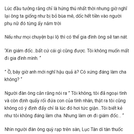
Lúc đầu tưởng rằng chỉ là hứng thú nhất thời nhưng giờ nghĩ
lại ông ta giống như bị bỏ bùa mê, dốc hết tiền vào người
phụ nữ đó từng ấy năm trời
Nếu như mọi chuyện bại lộ thì có thể gia đình ông sẽ tan nát.
‘Xin giám đốc…bất cứ cái gì cũng được. Tôi không muốn mất
đi gia đình mình. “
” Ồ, bây giờ anh mới nghĩ hậu quả à? Có xứng đáng làm cha
không? “
Người đàn ông cắn răng nói ra ” Tôi không, tôi đã ngoại tình
và còn định quấy rối đứa con của tình nhân, thật ra tôi cũng
không có ý định đấy chỉ là lúc đó hơi tức giận…Tôi biết kẻ
như tôi không đáng làm cha. Nhưng làm ơn đi giám đốc… “
Nhìn người đàn ông quỳ rạp trên sàn, Lục Tân dí tàn thuốc