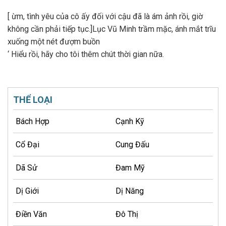
[ ừm, tình yêu của cô ấy đối với cậu đã là ám ảnh rồi, giờ
không cần phải tiếp tục.]Lục Vũ Minh trầm mặc, ánh mắt trĩu
xuống một nét đượm buồn
‘ Hiểu rồi, hãy cho tôi thêm chút thời gian nữa.
THỂ LOẠI
Bách Hợp
Cạnh Kỹ
Cổ Đại
Cung Đấu
Dã Sử
Đam Mỹ
Dị Giới
Dị Năng
Điền Văn
Đô Thị