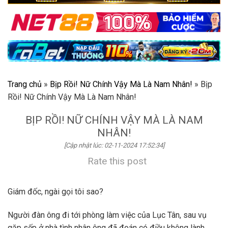
Trang chủ
»
Bịp Rồi! Nữ Chính Vậy Mà Là Nam Nhân!
»
Bịp
Rồi! Nữ Chính Vậy Mà Là Nam Nhân!
BỊP RỒI! NỮ CHÍNH VẬY MÀ LÀ NAM
NHÂN!
[Cập nhật lúc: 02-11-2024 17:52:34]
Rate this post
Giám đốc, ngài gọi tôi sao?
Người đàn ông đi tới phòng làm việc của Lục Tân, sau vụ
gặp sếp ở nhà tình nhân ông đã đoán có điều không lành