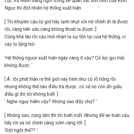
Lục Vũ Minh đang ngồi trong xe quan sát tình hình của Kình
Ngọc thì đột nhiên hệ thống xuất hiện
[ Tôi khuyên cậu từ giờ hãy lạnh nhạt với nữ chính đi là được
rồi, càng tiến sâu càng không thoát ra được. ]
Cũng khá lâu rồi cậu mới nhận ra sự tồn tại của hệ thống, vì
vậy lo lắng hỏi
‘Hệ thống ngươi xuất hiện ngày càng ít vậy? Có lúc gọi mãi
không được. ‘
[ À…tôi phát hiện ra thế giới này hình như có lỗ hổng rồi
nhưng không thể nào điều tra được…có vẻ nó còn ẩn giấu
điều gì đó tôi không biết. ]
‘ Nghe nguy hiểm vậy? Không sao đấy chứ? ‘
[ Không sao, cùng lắm thì tôi biến mất. Nhưng để an toàn cậu
hãy rời xa nữ chính càng sớm càng tốt. ]
‘Đột ngột thế?? ‘