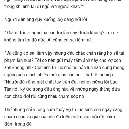
trong khi anh lại đi ngủ với người khác?”
Người đàn ông quỵ xuống, bộ dáng hối lỗi
” Giám đốc à, ngài tha cho tôi lần này được không? Tôi sẽ
không tìm tới đó nữa. Ai cũng có sai lầm mà. ‘
” Ai cũng có sai lầm vậy nhưng đâu chắc chắn rằng họ sẽ tái
phạm lần nữa? Tôi có nên gửi mấy tấm ảnh này cho vợ con
anh không nhỉ? Con anh từ lúc nhỏ nó hẳn lúc nào cũng mong
ngóng anh giành nhiều thời gian cho nó….thật tội nghiệp.
“Người đàn ông siết chặt tay trên đùi, nghe những lời Lục
Tân nói, ký ức trong đầu ông hùa về những ngày tháng đứa
con chào đời rồi cùng nhau chăm sóc nó
Thế nhưng chỉ vì ông cảm thấy vợ từ lúc sinh con ngày càng
nhàm chán và già nua nên đã kiếm niềm vui mới rồi chìm
đắm trong đó