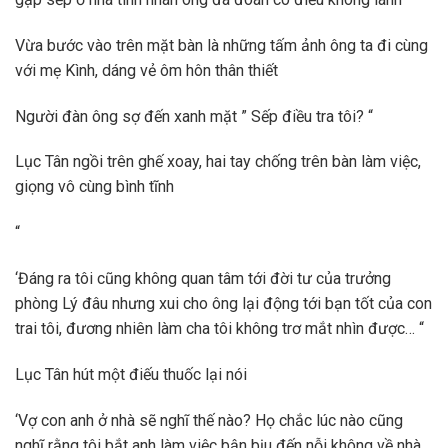
Vừa bước vào trên mặt bàn là những tấm ảnh ông ta đi cùng
với mẹ Kình, dáng vẻ ôm hôn thân thiết
Người đàn ông sợ đến xanh mặt ” Sếp điều tra tôi? “
Lục Tân ngồi trên ghế xoay, hai tay chống trên bàn làm việc,
giọng vô cùng bình tĩnh
“
‘Đáng ra tôi cũng không quan tâm tới đời tư của trưởng
phòng Lý đâu nhưng xui cho ông lại động tới bạn tốt của con
trai tôi, đương nhiên làm cha tôi không trơ mắt nhìn được… “
Lục Tân hút một điếu thuốc lại nói
‘Vợ con anh ở nhà sẽ nghĩ thế nào? Họ chắc lúc nào cũng
nghĩ rằng tôi bắt anh làm việc bận bịu đến nỗi không về nhà