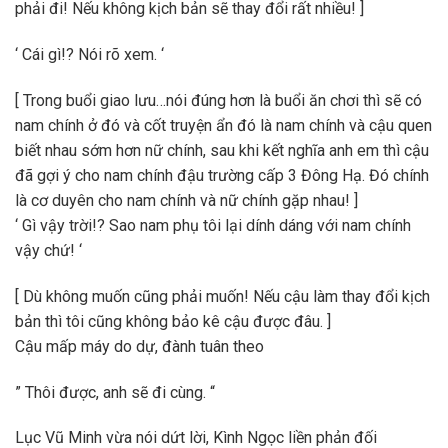
phải đi! Nếu không kịch bản sẽ thay đổi rất nhiều! ]
‘ Cái gì!? Nói rõ xem. ‘
[ Trong buổi giao lưu…nói đúng hơn là buổi ăn chơi thì sẽ có
nam chính ở đó và cốt truyện ẩn đó là nam chính và cậu quen
biết nhau sớm hơn nữ chính, sau khi kết nghĩa anh em thì cậu
đã gợi ý cho nam chính đậu trường cấp 3 Đông Hạ. Đó chính
là cơ duyên cho nam chính và nữ chính gặp nhau! ]
‘ Gì vậy trời!? Sao nam phụ tôi lại dính dáng với nam chính
vậy chứ! ‘
[ Dù không muốn cũng phải muốn! Nếu cậu làm thay đổi kịch
bản thì tôi cũng không bảo kê cậu được đâu. ]
Cậu mấp máy do dự, đành tuân theo
” Thôi được, anh sẽ đi cùng. “
Lục Vũ Minh vừa nói dứt lời, Kình Ngọc liền phản đối