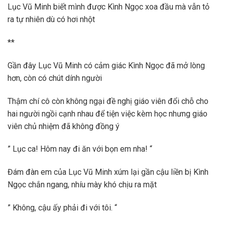
Lục Vũ Minh biết mình được Kình Ngọc xoa đầu mà vẫn tỏ
ra tự nhiên dù có hơi nhột
**
Gần đây Lục Vũ Minh có cảm giác Kình Ngọc đã mở lòng
hơn, còn có chút dính người
Thậm chí cô còn không ngại đề nghị giáo viên đổi chỗ cho
hai người ngồi cạnh nhau để tiện việc kèm học nhưng giáo
viên chủ nhiệm đã không đồng ý
” Lục ca! Hôm nay đi ăn với bọn em nha! “
Đám đàn em của Lục Vũ Minh xúm lại gần cậu liền bị Kình
Ngọc chắn ngang, nhíu mày khó chịu ra mặt
” Không, cậu ấy phải đi với tôi. “