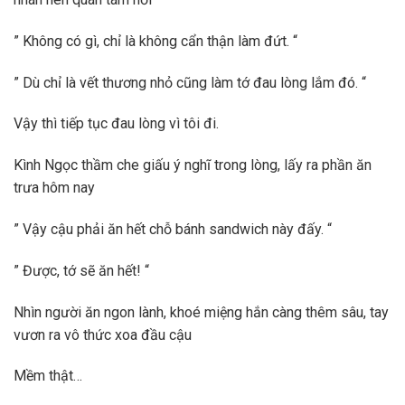
” Không có gì, chỉ là không cẩn thận làm đứt. “
” Dù chỉ là vết thương nhỏ cũng làm tớ đau lòng lắm đó. “
Vậy thì tiếp tục đau lòng vì tôi đi.
Kình Ngọc thầm che giấu ý nghĩ trong lòng, lấy ra phần ăn
trưa hôm nay
” Vậy cậu phải ăn hết chỗ bánh sandwich này đấy. “
” Được, tớ sẽ ăn hết! “
Nhìn người ăn ngon lành, khoé miệng hắn càng thêm sâu, tay
vươn ra vô thức xoa đầu cậu
Mềm thật…