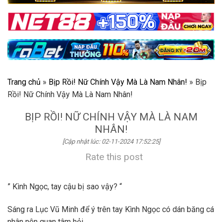
Trang chủ
»
Bịp Rồi! Nữ Chính Vậy Mà Là Nam Nhân!
»
Bịp
Rồi! Nữ Chính Vậy Mà Là Nam Nhân!
BỊP RỒI! NỮ CHÍNH VẬY MÀ LÀ NAM
NHÂN!
[Cập nhật lúc: 02-11-2024 17:52:25]
Rate this post
” Kình Ngọc, tay cậu bị sao vậy? “
Sáng ra Lục Vũ Minh để ý trên tay Kình Ngọc có dán băng cá
nhân nên quan tâm hỏi