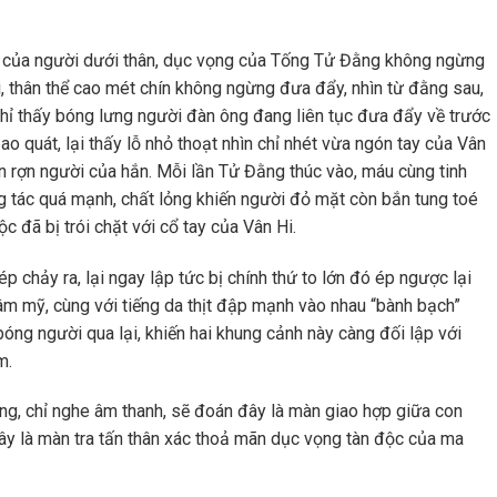
hỏ của người dưới thân, dục vọng của Tống Tử Đằng không ngừng
ai, thân thể cao mét chín không ngừng đưa đẩy, nhìn từ đằng sau,
 chỉ thấy bóng lưng người đàn ông đang liên tục đưa đẩy về trước
 quát, lại thấy lỗ nhỏ thoạt nhìn chỉ nhét vừa ngón tay của Vân
 đến rợn người của hắn. Mỗi lần Tử Đằng thúc vào, máu cùng tinh
động tác quá mạnh, chất lỏng khiến người đỏ mặt còn bắn tung toé
 đã bị trói chặt với cổ tay của Vân Hi.
ép chảy ra, lại ngay lập tức bị chính thứ to lớn đó ép ngược lại
âm mỹ, cùng với tiếng da thịt đập mạnh vào nhau “bành bạch”
óng người qua lại, khiến hai khung cảnh này càng đối lập với
m.
g, chỉ nghe âm thanh, sẽ đoán đây là màn giao hợp giữa con
 đây là màn tra tấn thân xác thoả mãn dục vọng tàn độc của ma