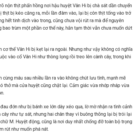
rõ nộn thịt phấn hồng nơi hậu huyệt Vân Hi bị chà sát dần chuyển
hịt bị kéo căng ra, mỗi lần đâm vào, lại bị côn thịt tống vào trở
g hết tinh dịch vào trong, cũng chưa vội rút ra mà để nguyên
g bao trùm một phần cơ thể này, hắn tạm thời vẫn chưa muốn dứt
n cơ thể Vân Hi bị kẹt lại ra ngoài. Nhưng như vậy không có nghĩa
ộc vào cổ Vân Hi như thòng lọng rồi treo lên cành cây, trong khi
ch cùng máu sau nhiều lần ra vào không chút lưu tình, mạnh mẽ
 khó thở mà cửa huyệt cũng chặt lại. Cảm giác vừa nhớp nháp vừa
ồn.
n đau đớn như bị bánh xe lớn dày xéo qua, lờ mờ nhận ra tình cảnh
cây như tự sát, nhưng hai chân thay vì buông thõng lại bị trói lại
nh chữ M. Huyệt động, cũng là nơi duy nhất chống đỡ toàn bộ trọng
âm rút như muốn phá nát.