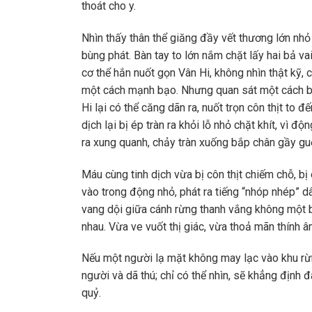
thoát cho y.
Nhìn thấy thân thể giăng đầy vết thương lớn n
bùng phát. Bàn tay to lớn nắm chặt lấy hai bả v
cơ thể hắn nuốt gọn Vân Hi, không nhìn thật kỹ,
một cách mạnh bạo. Nhưng quan sát một cách bao
Hi lại có thể căng dãn ra, nuốt trọn côn thịt to
dịch lại bị ép tràn ra khỏi lỗ nhỏ chặt khít, vì 
ra xung quanh, chảy tràn xuống bắp chân gầy guộc
Máu cùng tinh dịch vừa bị côn thịt chiếm chỗ, bị 
vào trong động nhỏ, phát ra tiếng “nhóp nhép” d
vang dội giữa cánh rừng thanh vắng không một b
nhau. Vừa ve vuốt thị giác, vừa thoả mãn thính â
Nếu một người lạ mặt không may lạc vào khu rừn
người và dã thú; chỉ có thể nhìn, sẽ khẳng định
quỷ.