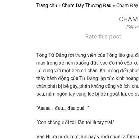
Trang chủ
»
Chạm Đáy Thương Đau
»
Chạm Đáy
CHẠM
[Cập nh
Rate this post
Tống Tử Đằng rời trang viên của Tống lão gia, đi
man trong xe ném xuống đất, sau đó mở cốp xe l
lại cùng với một bên cổ chân. Khi động đến phần 
thấy hành động của Tử Đằng lập tức kinh hoàng, ra
chân phải bị bẻ gãy, phản kháng cũng vô ích, chư
sau, năm ngón tay cùng lúc bị bẻ ngoặt lại, co q
“Aaaaa… đau… đau quá…”
“Còn chống đối tôi, lần tới là tay trái.”
Vân Hi ứa nước mắt, lúc này y mới nhận ra tầm n