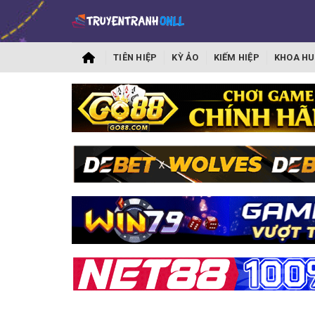
TIÊN HIỆP
KỲ ẢO
KIẾM HIỆP
KHOA HU