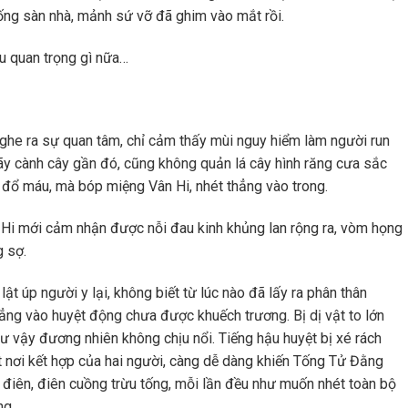
ống sàn nhà, mảnh sứ vỡ đã ghim vào mắt rồi.
 quan trọng gì nữa…
ghe ra sự quan tâm, chỉ cảm thấy mùi nguy hiểm làm người run
ãy cành cây gần đó, cũng không quản lá cây hình răng cưa sắc
ể đổ máu, mà bóp miệng Vân Hi, nhét thẳng vào trong.
n Hi mới cảm nhận được nỗi đau kinh khủng lan rộng ra, vòm họng
g sợ.
t úp người y lại, không biết từ lúc nào đã lấy ra phân thân
ẳng vào huyệt động chưa được khuếch trương. Bị dị vật to lớn
hư vậy đương nhiên không chịu nổi. Tiếng hậu huyệt bị xé rách
át nơi kết hợp của hai người, càng dễ dàng khiến Tống Tử Đằng
 điên, điên cuồng trừu tống, mỗi lần đều như muốn nhét toàn bộ
ng.