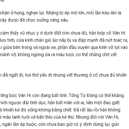
chặn ở họng, nghẹn lại. Miệng bị ép mở lớn, mỗi lần kêu lên là
h cây được đà chọc xuống càng sâu.
, cảm thấy vũ nhục y ở dưới đất còn chưa đủ, hắn bóp cổ Vân Hi
ưu tình, cửa kính chắn gió lúc nãy bị va đập mạnh đã nứt toác ra,
ại giữa bên trong và ngoài xe, phần đầu xuyên qua kính vỡ lọt vào
 mảnh vỡ, không ngừng ứa ra máu tươi, cơ thể chằng chịt vết
 đã ngất đi, hơi thở yếu ớt nhưng vết thương ở cổ chưa đủ khiến
cưỡng bức Vân Hi còn đang bất tỉnh. Tống Tử Đằng có thể khẳng
ích ngược đãi tình dục, hắn bất mãn với ai, liền một đao giết
vò khiến kẻ đó sống không bằng chết. Đã rất lâu rồi hắn không
 máu tanh tưởi và bẩn thỉu của kẻ thù. Nhưng đối với Vân Hi,
gàn lần ép buộc, còn chưa bao giờ có ý định dừng lại, giải