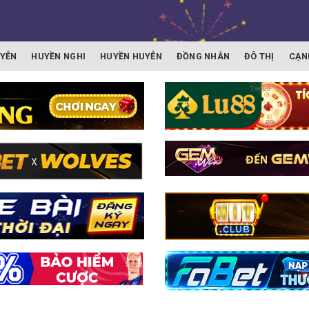
YỄN
HUYỀN NGHI
HUYỀN HUYỄN
ĐỒNG NHÂN
ĐÔ THỊ
CẠN