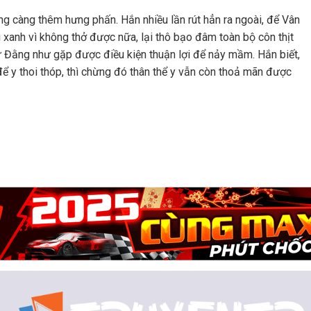
g càng thêm hưng phấn. Hắn nhiều lần rút hẳn ra ngoài, để Vân
ái xanh vì không thở được nữa, lại thô bạo đâm toàn bộ côn thịt
ử Đằng như gặp được điều kiện thuận lợi để nảy mầm. Hắn biết,
để y thoi thóp, thì chừng đó thân thể y vẫn còn thoả mãn được