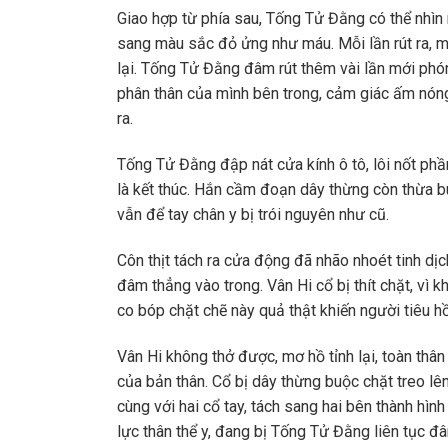
Giao hợp từ phía sau, Tống Tử Đằng có thể nhìn 
sang màu sắc đỏ ửng như máu. Mỗi lần rút ra, mị t
lại. Tống Tử Đằng đâm rút thêm vài lần mới phón
phân thân của mình bên trong, cảm giác ấm nón
ra.
Tống Tử Đằng đập nát cửa kính ô tô, lôi nốt phầ
là kết thúc. Hắn cầm đoạn dây thừng còn thừa bu
vẫn để tay chân y bị trói nguyên như cũ.
Côn thịt tách ra cửa động đã nhão nhoét tinh dị
đâm thẳng vào trong. Vân Hi cổ bị thít chặt, vì
co bóp chặt chẽ này quả thật khiến người tiêu h
Vân Hi không thở được, mơ hồ tỉnh lại, toàn thâ
của bản thân. Cổ bị dây thừng buộc chặt treo lên 
cùng với hai cổ tay, tách sang hai bên thành hì
lực thân thể y, đang bị Tống Tử Đằng liên tục đ