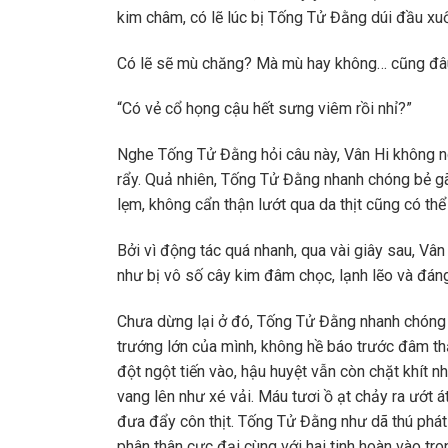
kim châm, có lẽ lúc bị Tống Tử Đằng dúi đầu xu
Có lẽ sẽ mù chăng? Mà mù hay không… cũng đâu
“Có vẻ cổ họng cậu hết sưng viêm rồi nhỉ?”
Nghe Tống Tử Đằng hỏi câu này, Vân Hi không n
rẩy. Quả nhiên, Tống Tử Đằng nhanh chóng bẻ g
lẹm, không cẩn thận lướt qua da thịt cũng có th
Bởi vì động tác quá nhanh, qua vài giây sau, Vâ
như bị vô số cây kim đâm chọc, lạnh lẽo và đán
Chưa dừng lại ở đó, Tống Tử Đằng nhanh chóng lậ
trướng lớn của mình, không hề báo trước đâm th
đột ngột tiến vào, hậu huyệt vẫn còn chặt khít n
vang lên như xé vải. Máu tươi ồ ạt chảy ra ướt 
đưa đẩy côn thịt. Tống Tử Đằng như dã thú phát
phân thân cực đại cùng với hai tinh hoàn vào tro