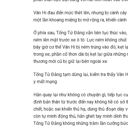
Vân Hi đau đến mức thét lên, nhưng bị cành cây 
một lần khoang miệng bị mở rộng ra, khiến càn
Ở phía sau, Tống Tử Đằng vẫn liên tục thúc vào
ném lên mặt trước xe ô tô. Lực ném không chút l
bây giờ cơ thể Vân Hi bị ném trúng vào đó, kẹt l
trong xe, phần cổ thon dài bị kẹt lại giữa những
thương mới cũ bị giữ lại bên ngoài xe.
Tống Tử Đằng tạm dừng lại, kiểm tra thấy Vân Hi
y mất mạng.
Hắn quay lại như không có chuyện gì, tiếp tục 
định bản thân từ trước đến nay không hề có sở th
chết, hoặc sai khiến thủ hạ, dùng thủ đoạn dày 
còn tự mình động thủ, hắn ghét tay mình dính thứ
Tống Tử Đằng không những trăm lần cưỡng bức, n