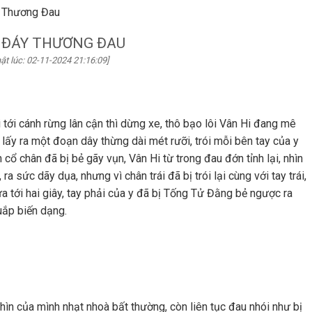
 Thương Đau
 ĐÁY THƯƠNG ĐAU
ật lúc: 02-11-2024 21:16:09]
 tới cánh rừng lân cận thì dừng xe, thô bạo lôi Vân Hi đang mê
ấy ra một đoạn dây thừng dài mét rưỡi, trói mỗi bên tay của y
cổ chân đã bị bẻ gãy vụn, Vân Hi từ trong đau đớn tỉnh lại, nhìn
 sức dãy dụa, nhưng vì chân trái đã bị trói lại cùng với tay trái,
a tới hai giây, tay phải của y đã bị Tống Tử Đằng bẻ ngược ra
uắp biến dạng.
hìn của mình nhạt nhoà bất thường, còn liên tục đau nhói như bị