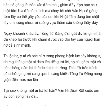
hắn cố gắng lê thân xác đẫm máu, ghim đầy đạn bạc như
một tấm bia đỡ của mình mà chạy tới chỗ Vân Hi, cố gắng
tóm lấy cơ thể gầy yếu của em khi Nhật Tâm đang ôm chặt
lấy em, cùng nhau rơi xuống vực thẳm sâu không thấy đáy.
Ngay khoảnh khắc ấy, Tống Tử Đằng đã ngất đi, hàng mi hắn
đã khép lại trước khi chạm được vào đôi tay của người hắn
nợ cả sinh mệnh.
Thuộc hạ, y tá và bác sĩ ở trong phòng bệnh lúc này không ít,
nhưng không một ai dám lên tiếng trả lời, họ cúi gằm mặt và
còn chẳng dám hít thở như bình thường. Thái độ trốn tránh
của những người xung quanh càng khiến Tống Tử Đằng nóng
giận đến mức run lên.
Tại sao không một ai trả lời hắn? Vân Hi đâu? Rốt cuộc em
ấy còn sống hay đã…