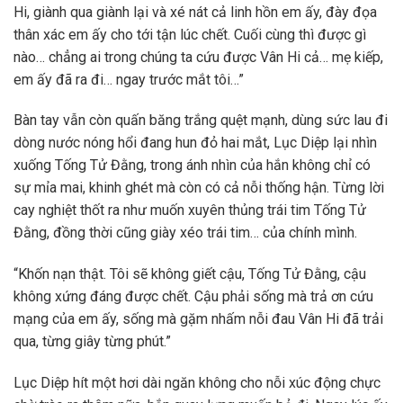
Hi, giành qua giành lại và xé nát cả linh hồn em ấy, đày đọa
thân xác em ấy cho tới tận lúc chết. Cuối cùng thì được gì
nào… chẳng ai trong chúng ta cứu được Vân Hi cả… mẹ kiếp,
em ấy đã ra đi… ngay trước mắt tôi…”
Bàn tay vẫn còn quấn băng trắng quệt mạnh, dùng sức lau đi
dòng nước nóng hổi đang hun đỏ hai mắt, Lục Diệp lại nhìn
xuống Tống Tử Đằng, trong ánh nhìn của hắn không chỉ có
sự mỉa mai, khinh ghét mà còn có cả nỗi thống hận. Từng lời
cay nghiệt thốt ra như muốn xuyên thủng trái tim Tống Tử
Đằng, đồng thời cũng giày xéo trái tim… của chính mình.
“Khốn nạn thật. Tôi sẽ không giết cậu, Tống Tử Đằng, cậu
không xứng đáng được chết. Cậu phải sống mà trả ơn cứu
mạng của em ấy, sống mà gặm nhấm nỗi đau Vân Hi đã trải
qua, từng giây từng phút.”
Lục Diệp hít một hơi dài ngăn không cho nỗi xúc động chực