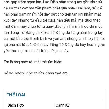
hơn gấp trăm ngàn lần. Lục Diệp nắm trong tay gần như tất
cả sự thật vậy mà vẫn phạm phải quá nhiều sai lầm, đủ để
hắn phải gặm nhấm nỗi day dứt cho đến tận khi nhắm mắt
xuôi tay. Nhưng từ đầu tới cuối, hắn đều mải mê đuổi theo
một đám mây chưa từng quay đầu lại nhìn mình dù chỉ một
lần. Tống Tử Đằng thì khác, Tử Đằng đã từng nắm trong tay
cả một bầu trời thanh bình và yên ấm, nhưng chính tay hắn ta
lại phá nát tất cả. Chính tay Tống Tử Đằng đã hủy hoại người
yêu thương mình nhất trên thế gian này.
Em là áng mây tôi mải mê tìm kiếm
Kẻ dại khờ vì độc chiếm, đánh mất em…
THỂ LOẠI
Bách Hợp
Cạnh Kỹ