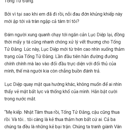
Tống Tử Đằng.
Bởi vì tại sao khi em đã đi rồi, nỗi đau đớn khủng khiếp này
mới ập tới và tràn ngập cả tâm trí tôi?
Đám người xung quanh chạy tới ngăn cản Lục Diệp lại, đồng
thời mấy y tá cũng nhanh chóng xử lý vết thương cho Tống
Tử Đằng. Lúc này, Lục Diệp mới từ trên cao nhìn xuống thảm
trạng của Tống Tử Đằng. Lần đầu tiên hắn đường đường
chính chính mà lao vào đối đầu trực diện với đối thủ của
mình, thế mà người kia còn chẳng buồn đánh trả.
Lục Diệp quay mặt qua hướng khác, không muốn để ai nhìn
thấy vẻ mặt bất lực và thống khổ của mình. Hắn bật cười
trong nước mắt.
“Mẹ kiếp. Nhật Tâm thua rồi, Tống Tử Đằng, cậu cũng thua
rồi. Và tôi… tôi càng là kẻ thua thảm hơn bất cứ ai. Cả ba
chúng ta đều là những kẻ bại trận. Chúng ta tranh giành Vân