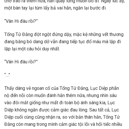
chờ trào ra thêm nữa, hắn quay lưng muốn bỏ đi. Ngay lúc ấy,
một bàn tay lại túm lấy bả vai hắn, ngăn lại bước đi.
“Vân Hi đâu rồi?”
Tống Tử Đằng đột ngột đứng dậy, mặc kệ những vết thương
đang băng bó dang dở vẫn đang tiếp tục đổ máu mà lặp đi
lặp lại một câu hỏi duy nhất.
“Vân Hi đâu rồi?”
“…”
Thấy dáng vẻ ngoan cố của Tống Tử Đằng, Lục Diệp phẫn
nộ đến nỗi còn muốn đánh hắn thêm nữa, nhưng nhìn sâu
vào đôi mắt giống như mất đi toàn bộ ánh sáng kia, Lục
Diệp không ngăn được cảm giác đau lòng. Sau tất cả, Lục
Diệp cuối cùng cũng nhận ra, so với bản thân hắn, Tống Tử
Đằng còn mang trong mình cảm giác tội lỗi và hối tiếc nhiều