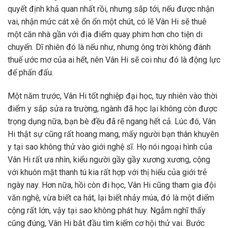
quyết định khả quan nhất rồi, nhưng sắp tới, nếu được nhận
vai, nhận mức cát xê ổn ổn một chút, có lẽ Vân Hi sẽ thuê
một căn nhà gần với địa điểm quay phim hơn cho tiện di
chuyển. Dĩ nhiên đó là nếu như, nhưng ông trời không đánh
thuế ước mơ của ai hết, nên Vân Hi sẽ coi như đó là động lực
để phấn đấu.
Một năm trước, Vân Hi tốt nghiệp đại học, tuy nhiên vào thời
điểm y sắp sửa ra trường, ngành đã học lại không còn được
trọng dụng nữa, bạn bè đều đã rẽ ngang hết cả. Lúc đó, Vân
Hi thật sự cũng rất hoang mang, mấy người bạn thân khuyên
y tại sao không thử vào giới nghệ sĩ. Họ nói ngoại hình của
Vân Hi rất ưa nhìn, kiểu người gầy gầy xương xương, cộng
với khuôn mặt thanh tú kia rất hợp với thị hiếu của giới trẻ
ngày nay. Hơn nữa, hồi còn đi học, Vân Hi cũng tham gia đội
văn nghệ, vừa biết ca hát, lại biết nhảy múa, đó là một điểm
cộng rất lớn, vậy tại sao không phát huy. Ngẫm nghĩ thấy
cũng đúng, Vân Hi bắt đầu tìm kiếm cơ hội thử vai. Bước