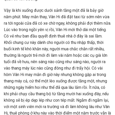
Vậy là khi xuống được dưới sảnh tầng một đã là bảy giờ
năm phút. May mắn thay, Vân Hi đã đặt taxi từ sớm nên vừa
ra tới ngoài cửa đã có xe chờ ngay, không phải đợi thêm nữa.
Lúc vào trong ngồi yên vị rồi, Vân Hi mới thở dài một tiếng.
Có vẻ như ban đầu quyết định thuê nhà ở đây là sai lầm.
Khối chung cư này dành cho người có thu nhập thấp, thời
buổi kinh tế khó khăn này, người mua chắc chắn rất nhiều,
thường là người trẻ mới đi làm vài năm hoặc các cụ già lớn
tuổi đã về hưu, nên sáng nào cũng như sáng nào, người ra
vào thang máy lúc nào cũng đông như đi trẩy hội. Có vài
hôm Vân Hi may mắn đi giờ này nhưng không gặp ai trong
thang máy cả, cứ thế một lèo xuống được tầng một, nhưng
những ngày hiếm hoi như thế đã qua lâu lắm rồi. Ít nữa, có
khi phải chạy cầu thang bộ từ tầng mười hai xuống đây, nếu
không sẽ bị ép dẹp lép như con tép mất. Ngẫm đi ngẫm lại,
với một sinh viên mới ra trường và đi làm không lâu như Vân
Hi, thuê phòng ở khu này vào thời điểm một năm trước vẫn là