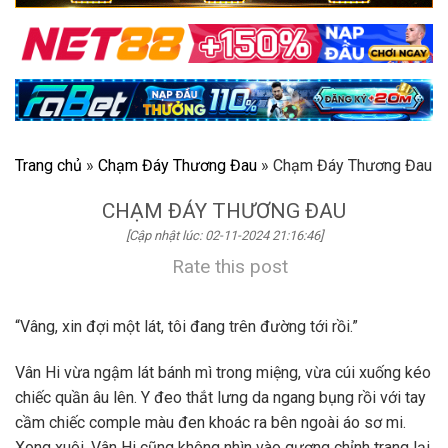
Trang chủ
»
Chạm Đáy Thương Đau
»
Chạm Đáy Thương Đau
CHẠM ĐÁY THƯƠNG ĐAU
[Cập nhật lúc: 02-11-2024 21:16:46]
Rate this post
“Vâng, xin đợi một lát, tôi đang trên đường tới rồi.”
Vân Hi vừa ngậm lát bánh mì trong miệng, vừa cúi xuống kéo
chiếc quần âu lên. Y đeo thắt lưng da ngang bụng rồi với tay
cầm chiếc comple màu đen khoác ra bên ngoài áo sơ mi.
Xong xuôi, Vân Hi cũng không nhìn vào gương chỉnh trang lại