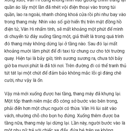
quần áo lấy một lần đã nhét vội điện thoại vào trong túi
quần, lao ra ngoài, nhanh chóng khoá cửa rồi phi như bay vào
trong thang máy. Nhìn vào số giờ hiển thị trên mặt đồng hồ
điện tử, Vân Hi nhẩm tính, sẽ mất khoảng một phút để mình
di chuyển từ đây xuống tầng một, giả thiết là trong quá trình
đó thang máy không dừng lại ở tầng nào. Sau đó lại mất
khoảng mười lăm phút để đi taxi từ chung cư cho tới trường
quay. Hiện tại là bảy giờ, tính sương sương ra, chưa tới bảy
giờ ba mươi phút là đã tới nơi. Trên đường đi có thể tranh thủ
tút tát lại một chút để đảm bảo không mắc lỗi gì đáng chê
cười, như vậy là ổn.
Vậy mà mới xuống được hai tầng, thang máy đã khựng lại.
Một tốp thanh niên mặc đồ công sở bước vào bên trong,
phải đến hơn một chục người có thừa. Vân Hi lùi sát vào
vách, nhường chỗ cho bọn họ đứng. Xuống thêm được ba
tầng nữa, thang máy lại dừng lại. Lần này, người bước vào là
một phụ nữ trẻ với chiếc xe đẩy, đứa bé trên xe không