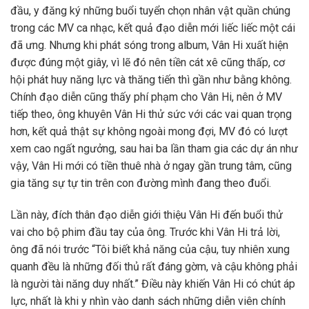
đầu, y đăng ký những buổi tuyển chọn nhân vật quần chúng
trong các MV ca nhạc, kết quả đạo diễn mới liếc liếc một cái
đã ưng. Nhưng khi phát sóng trong album, Vân Hi xuất hiện
được đúng một giây, vì lẽ đó nên tiền cát xê cũng thấp, cơ
hội phát huy năng lực và thăng tiến thì gần như bằng không.
Chính đạo diễn cũng thấy phí phạm cho Vân Hi, nên ở MV
tiếp theo, ông khuyên Vân Hi thử sức với các vai quan trọng
hơn, kết quả thật sự không ngoài mong đợi, MV đó có lượt
xem cao ngất ngưởng, sau hai ba lần tham gia các dự án như
vậy, Vân Hi mới có tiền thuê nhà ở ngay gần trung tâm, cũng
gia tăng sự tự tin trên con đường mình đang theo đuổi.
Lần này, đích thân đạo diễn giới thiệu Vân Hi đến buổi thử
vai cho bộ phim đầu tay của ông. Trước khi Vân Hi trả lời,
ông đã nói trước “Tôi biết khả năng của cậu, tuy nhiên xung
quanh đều là những đối thủ rất đáng gờm, và cậu không phải
là người tài năng duy nhất.” Điều này khiến Vân Hi có chút áp
lực, nhất là khi y nhìn vào danh sách những diễn viên chính