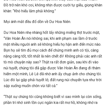
Đồ trở nên khó coi, không nhịn được cười tự giễu, giọng khàn
khàn: “Khó hiểu lắm phải không.”
Mọi ánh mắt đều đổ dồn về Dư Hoa Niên.
Dư Hoa Niên nhẹ nhàng hốt lấy những miếng thịt trước mặt,
“Vân Hoàn Ân nói không sai, khi anh phạm sai lầm ở trước
mặt nhiều người anh sẽ không hiểu họ hận anh đến mức nào.
Bọn họ sẽ tìm đủ mọi cách để chứng minh anh có tội, càng
nặng càng tốt, tốt nhất là nên chết đi! Không phải các anh rất
tò mò chuyện này sao? Thật ra rất đơn giản, sau khi đi vào
núi tuyết, chúng tôi đã gặp được Vân Hoàn Ân đang đi thám
hiểm một mình, Lê Lê đã nhờ anh ấy chụp ảnh cho chúng tôi.
Lúc đó lại gặp phải tuyết lở, đất rung núi chuyển tựa như trời
sập xuống muốn chôn vùi tất cả.”
“Thật sự chúng tôi cũng không biết vì sao mình lại còn sống,
phần trí nhớ sinh tồn cực ngắn kia rất mơ hồ, không nhớ ra