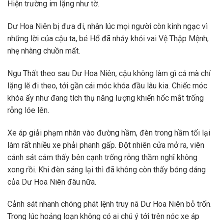
Hiện trường im lặng như tờ.
Dư Hoa Niên bị đưa đi, nhân lúc mọi người còn kinh ngạc vì
những lời của cậu ta, bé Hổ đã nhảy khỏi vai Vệ Thập Mệnh,
nhẹ nhàng chuồn mất.
Ngu Thất theo sau Dư Hoa Niên, cậu không làm gì cả mà chỉ
lặng lẽ đi theo, tới gần cái móc khóa đầu lâu kia. Chiếc móc
khóa ấy như đang tích thụ năng lượng khiến hốc mắt trống
rỗng lóe lên.
Xe áp giải phạm nhân vào đường hầm, đèn trong hầm tối lại
làm rất nhiều xe phải phanh gấp. Đột nhiên cửa mở ra, viên
cảnh sát cảm thấy bên cạnh trống rỗng thầm nghĩ không
xong rồi. Khi đèn sáng lại thì đã không còn thấy bóng dáng
của Dư Hoa Niên đâu nữa.
Cảnh sát nhanh chóng phát lệnh truy nã Dư Hoa Niên bỏ trốn.
Trong lúc hoảng loạn không có ai chú ý tới trên nóc xe áp