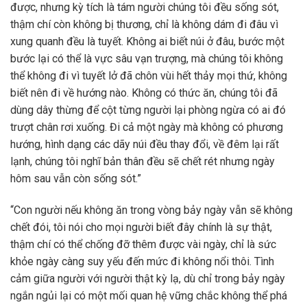
được, nhưng kỳ tích là tám người chúng tôi đều sống sót,
thậm chí còn không bị thương, chỉ là không dám đi đâu vì
xung quanh đều là tuyết. Không ai biết núi ở đâu, bước một
bước lại có thể là vực sâu vạn trượng, mà chúng tôi không
thể không đi vì tuyết lở đã chôn vùi hết thảy mọi thứ, không
biết nên đi về hướng nào. Không có thức ăn, chúng tôi đã
dùng dây thừng để cột từng người lại phòng ngừa có ai đó
trượt chân rơi xuống. Đi cả một ngày mà không có phương
hướng, hình dạng các dãy núi đều thay đổi, về đêm lại rất
lạnh, chúng tôi nghĩ bản thân đều sẽ chết rét nhưng ngày
hôm sau vẫn còn sống sót.”
“Con người nếu không ăn trong vòng bảy ngày vẫn sẽ không
chết đói, tôi nói cho mọi người biết đây chính là sự thật,
thậm chí có thể chống đỡ thêm được vài ngày, chỉ là sức
khỏe ngày càng suy yếu đến mức đi không nổi thôi. Tình
cảm giữa người với người thật kỳ lạ, dù chỉ trong bảy ngày
ngắn ngủi lại có một mối quan hệ vững chắc không thể phá