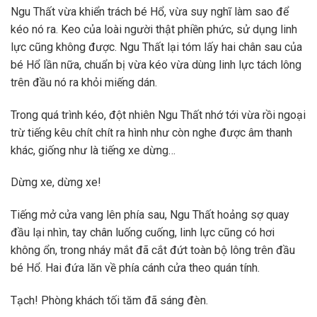
Ngu Thất vừa khiển trách bé Hổ, vừa suy nghĩ làm sao để
kéo nó ra. Keo của loài người thật phiền phức, sử dụng linh
lực cũng không được. Ngu Thất lại tóm lấy hai chân sau của
bé Hổ lần nữa, chuẩn bị vừa kéo vừa dùng linh lực tách lông
trên đầu nó ra khỏi miếng dán.
Trong quá trình kéo, đột nhiên Ngu Thất nhớ tới vừa rồi ngoại
trừ tiếng kêu chít chít ra hình như còn nghe được âm thanh
khác, giống như là tiếng xe dừng…
Dừng xe, dừng xe!
Tiếng mở cửa vang lên phía sau, Ngu Thất hoảng sợ quay
đầu lại nhìn, tay chân luống cuống, linh lực cũng có hơi
không ổn, trong nháy mắt đã cắt đứt toàn bộ lông trên đầu
bé Hổ. Hai đứa lăn về phía cánh cửa theo quán tính.
Tạch! Phòng khách tối tăm đã sáng đèn.