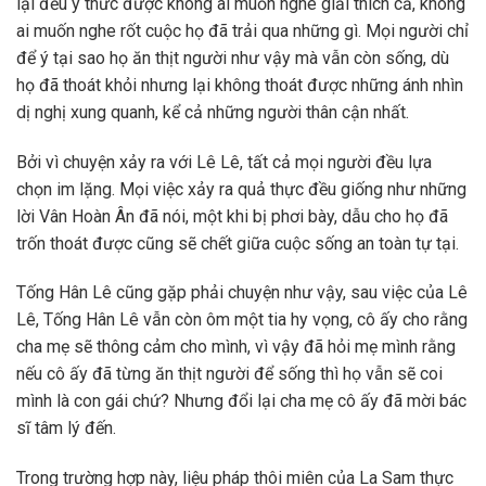
lại đều ý thức được không ai muốn nghe giải thích cả, không
ai muốn nghe rốt cuộc họ đã trải qua những gì. Mọi người chỉ
để ý tại sao họ ăn thịt người như vậy mà vẫn còn sống, dù
họ đã thoát khỏi nhưng lại không thoát được những ánh nhìn
dị nghị xung quanh, kể cả những người thân cận nhất.
Bởi vì chuyện xảy ra với Lê Lê, tất cả mọi người đều lựa
chọn im lặng. Mọi việc xảy ra quả thực đều giống như những
lời Vân Hoàn Ân đã nói, một khi bị phơi bày, dẫu cho họ đã
trốn thoát được cũng sẽ chết giữa cuộc sống an toàn tự tại.
Tống Hân Lê cũng gặp phải chuyện như vậy, sau việc của Lê
Lê, Tống Hân Lê vẫn còn ôm một tia hy vọng, cô ấy cho rằng
cha mẹ sẽ thông cảm cho mình, vì vậy đã hỏi mẹ mình rằng
nếu cô ấy đã từng ăn thịt người để sống thì họ vẫn sẽ coi
mình là con gái chứ? Nhưng đổi lại cha mẹ cô ấy đã mời bác
sĩ tâm lý đến.
Trong trường hợp này, liệu pháp thôi miên của La Sam thực