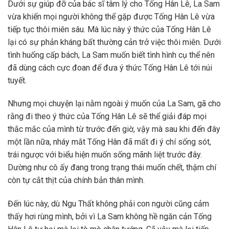
Dưới sự giúp đỡ của bác sĩ tâm lý cho Tống Hân Lê, La Sam
vừa khiến mọi người không thể gặp được Tống Hân Lê vừa
tiếp tục thôi miên sâu. Mà lúc này ý thức của Tống Hân Lê
lại có sự phản kháng bất thường cản trở việc thôi miên. Dưới
tình huống cấp bách, La Sam muốn biết tình hình cụ thể nên
đã dùng cách cực đoan để đưa ý thức Tống Hân Lê tới núi
tuyết.
Nhưng mọi chuyện lại nằm ngoài ý muốn của La Sam, gã cho
rằng đi theo ý thức của Tống Hân Lê sẽ thể giải đáp mọi
thắc mắc của mình từ trước đến giờ, vậy mà sau khi đến đây
một lần nữa, nháy mắt Tống Hân đã mất đi ý chí sống sót,
trái ngược với biểu hiện muốn sống mãnh liệt trước đây.
Dường như cô ấy đang trong trạng thái muốn chết, thậm chí
còn tự cắt thịt của chính bản thân mình.
Đến lúc này, dù Ngu Thất không phải con người cũng cảm
thấy hơi rùng mình, bởi vì La Sam không hề ngăn cản Tống