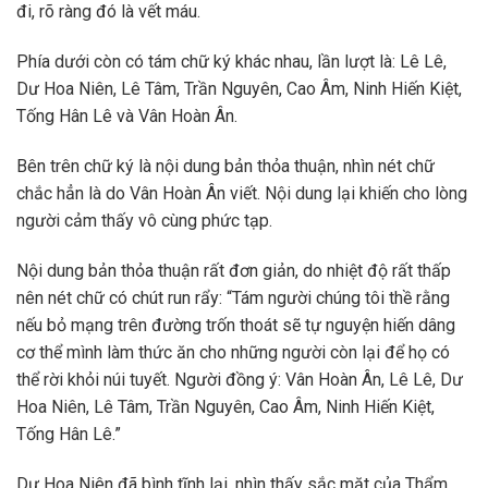
đi, rõ ràng đó là vết máu.
Phía dưới còn có tám chữ ký khác nhau, lần lượt là: Lê Lê,
Dư Hoa Niên, Lê Tâm, Trần Nguyên, Cao Âm, Ninh Hiến Kiệt,
Tống Hân Lê và Vân Hoàn Ân.
Bên trên chữ ký là nội dung bản thỏa thuận, nhìn nét chữ
chắc hẳn là do Vân Hoàn Ân viết. Nội dung lại khiến cho lòng
người cảm thấy vô cùng phức tạp.
Nội dung bản thỏa thuận rất đơn giản, do nhiệt độ rất thấp
nên nét chữ có chút run rẩy: “Tám người chúng tôi thề rằng
nếu bỏ mạng trên đường trốn thoát sẽ tự nguyện hiến dâng
cơ thể mình làm thức ăn cho những người còn lại để họ có
thể rời khỏi núi tuyết. Người đồng ý: Vân Hoàn Ân, Lê Lê, Dư
Hoa Niên, Lê Tâm, Trần Nguyên, Cao Âm, Ninh Hiến Kiệt,
Tống Hân Lê.”
Dư Hoa Niên đã bình tĩnh lại, nhìn thấy sắc mặt của Thẩm