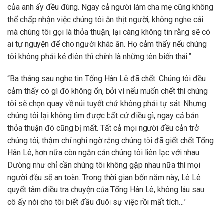
của anh ấy đều đúng. Ngay cả người làm cha mẹ cũng không
thể chấp nhận việc chúng tôi ăn thịt người, không nghe cái
mà chúng tôi gọi là thỏa thuận, lại càng không tin rằng sẽ có
ai tự nguyện để cho người khác ăn. Họ cảm thấy nếu chúng
tôi không phải kẻ điên thì chính là những tên biến thái.”
“Ba tháng sau nghe tin Tống Hân Lê đã chết. Chúng tôi đều
cảm thấy có gì đó không ổn, bởi vì nếu muốn chết thì chúng
tôi sẽ chọn quay về núi tuyết chứ không phải tự sát. Nhưng
chúng tôi lại không tìm được bất cứ điều gì, ngay cả bản
thỏa thuận đó cũng bị mất. Tất cả mọi người đều cản trở
chúng tôi, thậm chí nghi ngờ rằng chúng tôi đã giết chết Tống
Hân Lê, hơn nữa còn ngăn cản chúng tôi liên lạc với nhau.
Dường như chỉ cần chúng tôi không gặp nhau nữa thì mọi
người đều sẽ an toàn. Trong thời gian bốn năm này, Lê Lê
quyết tâm điều tra chuyện của Tống Hân Lê, không lâu sau
cô ấy nói cho tôi biết đầu đuôi sự việc rồi mất tích…”