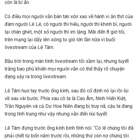
còn là bí ẩn.
Có điều mọi người vẫn bàn tán xôn xao về hành vi ăn thịt của
đám người Lê Lê, có người thì hiểu, người thì khinh bỉ, người
lại chán ghét, một số người thì im lặng. Mãi đến 8 giờ tối,
trên mạng lại dấy lên sóng to gió lớn lần nữa vì buổi
livestream của Lê Tâm.
Bầu trời trong màn hình livestream tối sầm lại, nhưng tuyết
trắng bao phủ khiến mọi người vẫn có thể thấy rõ chuyện
đang xảy ra trong livestream.
Lê Tâm huơ tay trước ống kính, sau đó cố định nó lại rồi lùi
về sau vài bước. Phía sau cô ta là Cao Âm, Ninh Hiến Kiệt,
Trần Nguyên và cả Dư Hoa Niên đang bị truy nã, cậu ta đang
trong tình trạng như vậy nhưng vẫn đến núi tuyết.
Lê Tâm đứng trước ống kính bình tĩnh nói: “Có lẽ chúng tôi đã
phải chết từ bốn năm trước rồi, những thứ còn nợ chúng tôi