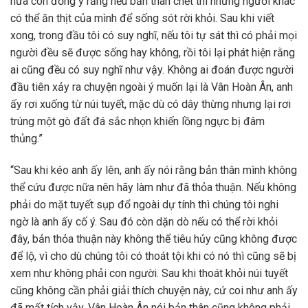
nữa còn đồng ý rằng nếu bản thân chết thì những người khác
có thể ăn thịt của mình để sống sót rời khỏi. Sau khi viết
xong, trong đầu tôi có suy nghĩ, nếu tôi tự sát thì có phải mọi
người đều sẽ được sống hay không, rồi tôi lại phát hiện rằng
ai cũng đều có suy nghĩ như vậy. Không ai đoán được người
đầu tiên xảy ra chuyện ngoài ý muốn lại là Vân Hoàn Ân, anh
ấy rơi xuống từ núi tuyết, mặc dù có dây thừng nhưng lại rơi
trúng một gò đất đá sắc nhọn khiến lồng ngực bị đâm
thủng.”
“Sau khi kéo anh ấy lên, anh ấy nói rằng bản thân mình không
thể cứu được nữa nên hãy làm như đã thỏa thuận. Nếu không
phải do mặt tuyết sụp đổ ngoài dự tính thì chúng tôi nghi
ngờ là anh ấy cố ý. Sau đó còn dặn dò nếu có thể rời khỏi
đây, bản thỏa thuận này không thể tiêu hủy cũng không được
để lộ, vì cho dù chúng tôi có thoát tội khi có nó thì cũng sẽ bị
xem như không phải con người. Sau khi thoát khỏi núi tuyết
cũng không cần phải giải thích chuyện này, cứ coi như anh ấy
đã mất tích vậy. Vân Hoàn Ân nói bản thân cũng không phải