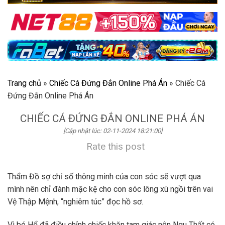
Trang chủ
»
Chiếc Cá Đứng Đắn Online Phá Án
»
Chiếc Cá
Đứng Đắn Online Phá Án
CHIẾC CÁ ĐỨNG ĐẮN ONLINE PHÁ ÁN
[Cập nhật lúc: 02-11-2024 18:21:00]
Rate this post
Thẩm Đồ sợ chỉ số thông minh của con sóc sẽ vượt qua
mình nên chỉ đành mặc kệ cho con sóc lông xù ngồi trên vai
Vệ Thập Mệnh, “nghiêm túc” đọc hồ sơ.
Vì bé Hổ đã điều chỉnh chiếc khăn tam giác nên Ngu Thất có