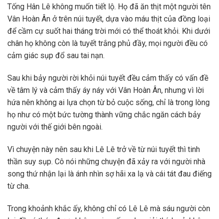
Tống Hân Lê không muốn tiết lộ. Họ đã ăn thịt một người tên
Vân Hoàn Ân ở trên núi tuyết, dựa vào máu thịt của đồng loại
để cầm cự suốt hai tháng trời mới có thể thoát khỏi. Khi dưới
chân họ không còn là tuyết trắng phủ đầy, mọi người đều có
cảm giác sụp đổ sau tai nạn.
Sau khi bảy người rời khỏi núi tuyết đều cảm thấy có vấn đề
về tâm lý và cảm thấy áy náy với Vân Hoàn Ân, nhưng vì lời
hứa nên không ai lựa chọn từ bỏ cuộc sống, chỉ là trong lòng
họ như có một bức tường thành vững chắc ngăn cách bảy
người với thế giới bên ngoài.
Vì chuyện này nên sau khi Lê Lê trở về từ núi tuyết thì tinh
thần suy sụp. Cô nói những chuyện đã xảy ra với người nhà
song thứ nhận lại là ánh nhìn sợ hãi xa lạ và cái tát đau điếng
từ cha.
Trong khoảnh khắc ấy, không chỉ có Lê Lê mà sáu người còn