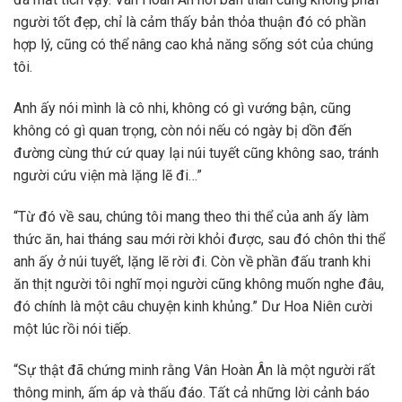
người tốt đẹp, chỉ là cảm thấy bản thỏa thuận đó có phần
hợp lý, cũng có thể nâng cao khả năng sống sót của chúng
tôi.
Anh ấy nói mình là cô nhi, không có gì vướng bận, cũng
không có gì quan trọng, còn nói nếu có ngày bị dồn đến
đường cùng thứ cứ quay lại núi tuyết cũng không sao, tránh
người cứu viện mà lặng lẽ đi…”
“Từ đó về sau, chúng tôi mang theo thi thể của anh ấy làm
thức ăn, hai tháng sau mới rời khỏi được, sau đó chôn thi thể
anh ấy ở núi tuyết, lặng lẽ rời đi. Còn về phần đấu tranh khi
ăn thịt người tôi nghĩ mọi người cũng không muốn nghe đâu,
đó chính là một câu chuyện kinh khủng.” Dư Hoa Niên cười
một lúc rồi nói tiếp.
“Sự thật đã chứng minh rằng Vân Hoàn Ân là một người rất
thông minh, ấm áp và thấu đáo. Tất cả những lời cảnh báo