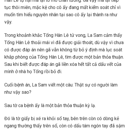
Hân Lê tự hại mà lại tò mò chân tướng. Gã vậy mà lại tiếp
tục thôi miên, mặc kệ cho cô ấy đang mất kiểm soát chỉ vì
muốn tìm hiểu nguyên nhân tại sao cô ấy lại thành ra như
vậy.
Trong khoảnh khắc Tống Hân Lê tử vong, La Sam cảm thấy
Tống Hân Lê thoải mái vì đã được giải thoát, dù vậy vì chưa
có được đáp án nên gã vẫn không từ bỏ ý định mà lục soát
khắp phòng của Tống Hân Lê, tìm được một bản thỏa thuận.
Sau khi biết được đáp án gã liền xóa hết tất cả dấu vết của
mình ở nhà họ Tống rồi bỏ đi.
Cuối bệnh án, La Sam viết một câu: Thật sự có người làm
như vậy sao?
Sau tờ ca bệnh ấy là một bản thỏa thuận kỳ lạ.
Đó là tờ giấy bị xé ra khỏi sổ tay, bên trên còn có dòng kẻ
ngang thường thấy trên sổ, còn có dấu tám ngón tay đã sậm