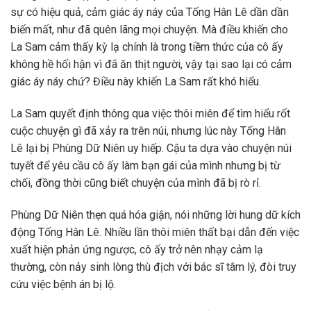
sự có hiệu quả, cảm giác áy náy của Tống Hân Lê dần dần
biến mất, như đã quên lãng mọi chuyện. Mà điều khiến cho
La Sam cảm thấy kỳ lạ chính là trong tiềm thức của cô ấy
không hề hối hận vì đã ăn thịt người, vậy tại sao lại có cảm
giác áy náy chứ? Điều này khiến La Sam rất khó hiểu.
La Sam quyết định thông qua việc thôi miên để tìm hiểu rốt
cuộc chuyện gì đã xảy ra trên núi, nhưng lúc này Tống Hân
Lê lại bị Phùng Dữ Niên uy hiếp. Cậu ta dựa vào chuyện núi
tuyết để yêu cầu cô ấy làm bạn gái của mình nhưng bị từ
chối, đồng thời cũng biết chuyện của mình đã bị rò rỉ.
Phùng Dữ Niên thẹn quá hóa giận, nói những lời hung dữ kích
động Tống Hân Lê. Nhiều lần thôi miên thất bại dẫn đến việc
xuất hiện phản ứng ngược, cô ấy trở nên nhạy cảm lạ
thường, còn nảy sinh lòng thù địch với bác sĩ tâm lý, đòi truy
cứu việc bệnh án bị lộ.