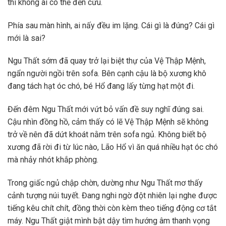
thì không ai có thể đến cứu.
Phía sau màn hình, ai nấy đều im lặng. Cái gì là đúng? Cái gì
mới là sai?
Ngu Thất sớm đã quay trở lại biệt thự của Vệ Thập Mệnh,
ngẩn người ngồi trên sofa. Bên cạnh cậu là bộ xương khô
đang tách hạt óc chó, bé Hổ đang lấy từng hạt một đi.
Đến đêm Ngu Thất mới vứt bỏ vấn đề suy nghĩ đúng sai.
Cậu nhìn đồng hồ, cảm thấy có lẽ Vệ Thập Mệnh sẽ không
trở về nên đã dứt khoát nằm trên sofa ngủ. Không biết bộ
xương đã rời đi từ lúc nào, Lão Hổ vì ăn quá nhiều hạt óc chó
mà nhảy nhót khắp phòng.
Trong giấc ngủ chập chờn, dường như Ngu Thất mơ thấy
cảnh tượng núi tuyết. Đang nghi ngờ đột nhiên lại nghe được
tiếng kêu chít chít, đồng thời còn kèm theo tiếng động cơ tắt
máy. Ngu Thất giật mình bật dậy tìm hướng âm thanh vọng