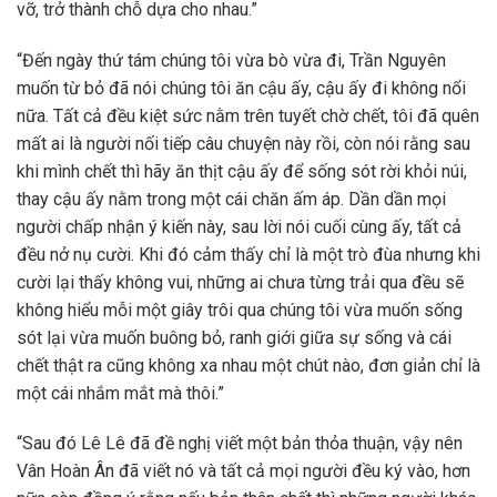
vỡ, trở thành chỗ dựa cho nhau.”
“Đến ngày thứ tám chúng tôi vừa bò vừa đi, Trần Nguyên
muốn từ bỏ đã nói chúng tôi ăn cậu ấy, cậu ấy đi không nổi
nữa. Tất cả đều kiệt sức nằm trên tuyết chờ chết, tôi đã quên
mất ai là người nối tiếp câu chuyện này rồi, còn nói rằng sau
khi mình chết thì hãy ăn thịt cậu ấy để sống sót rời khỏi núi,
thay cậu ấy nằm trong một cái chăn ấm áp. Dần dần mọi
người chấp nhận ý kiến này, sau lời nói cuối cùng ấy, tất cả
đều nở nụ cười. Khi đó cảm thấy chỉ là một trò đùa nhưng khi
cười lại thấy không vui, những ai chưa từng trải qua đều sẽ
không hiểu mỗi một giây trôi qua chúng tôi vừa muốn sống
sót lại vừa muốn buông bỏ, ranh giới giữa sự sống và cái
chết thật ra cũng không xa nhau một chút nào, đơn giản chỉ là
một cái nhắm mắt mà thôi.”
“Sau đó Lê Lê đã đề nghị viết một bản thỏa thuận, vậy nên
Vân Hoàn Ân đã viết nó và tất cả mọi người đều ký vào, hơn