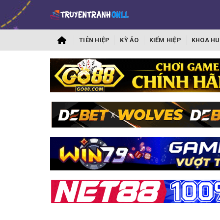
TIÊN HIỆP
KỲ ẢO
KIẾM HIỆP
KHOA HU