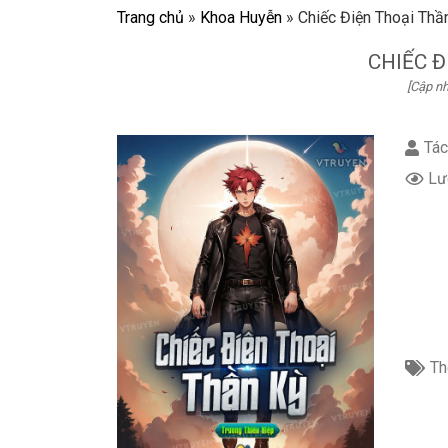
Trang chủ
»
Khoa Huyễn
»
Chiếc Điện Thoại Thầ
CHIẾC 
[Cập nh
Tác
Lư
Th