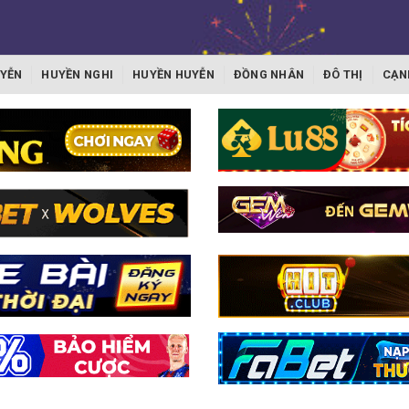
YỄN
HUYỀN NGHI
HUYỀN HUYỄN
ĐỒNG NHÂN
ĐÔ THỊ
CẠN