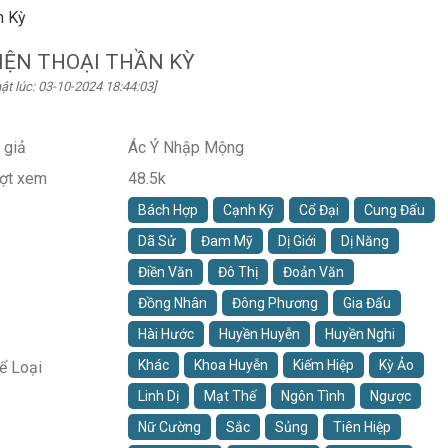
n Kỳ
ĐIỆN THOẠI THẦN KỲ
ật lúc: 03-10-2024 18:44:03]
 giả
Ác Ý Nhập Mộng
ợt xem
48.5k
Bách Hợp
Cạnh Kỹ
Cổ Đại
Cung Đấu
Dã Sử
Đam Mỹ
Dị Giới
Dị Năng
Điền Văn
Đô Thị
Đoản Văn
Đồng Nhân
Đông Phương
Gia Đấu
Hài Hước
Huyền Huyễn
Huyền Nghi
Khác
Khoa Huyễn
Kiếm Hiệp
Kỳ Ảo
ể Loại
Linh Dị
Mạt Thế
Ngôn Tình
Ngược
Nữ Cường
Sắc
Sủng
Tiên Hiệp