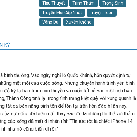
Tiểu Thuyết
Trinh Thám
Trọng Sinh
Truyện Mới Cập Nhật
Truyện Teen
Võng Du
Xuyên Không
N KỲ
à bình thường. Vào ngày nghỉ lễ Quốc Khánh, hắn quyết định tự
 những mệt mỏi của cuộc sống. Nhưng chuyến hành trình yên bình
ù đỏ kỳ lạ bao trùm con thuyền và cuốn tất cả vào một cơn bão
 Thành Công tỉnh lại trong tình trạng kiệt quệ, với xung quanh là
g tất cả bản năng sinh tồn để tồn tại trên hòn đảo bí ẩn này.
 của sự sống đã biến mất, thay vào đó là những thi thể với thảm
ng xác sống đã mất đi nhân tính.”Tin tức tốt là chiếc iPhone 14
nh như nó cũng biến dị rồi.”