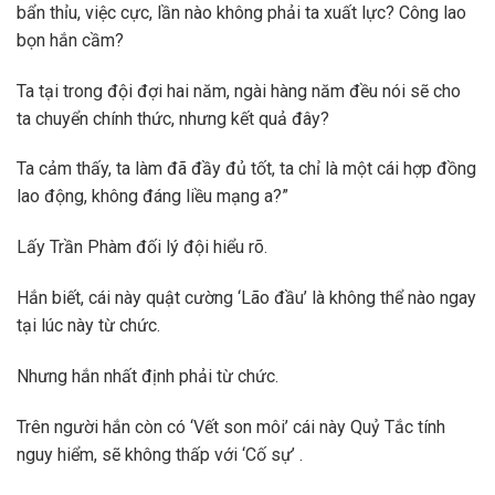
bẩn thỉu, việc cực, lần nào không phải ta xuất lực? Công lao
bọn hắn cầm?
Ta tại trong đội đợi hai năm, ngài hàng năm đều nói sẽ cho
ta chuyển chính thức, nhưng kết quả đây?
Ta cảm thấy, ta làm đã đầy đủ tốt, ta chỉ là một cái hợp đồng
lao động, không đáng liều mạng a?”
Lấy Trần Phàm đối lý đội hiểu rõ.
Hắn biết, cái này quật cường ‘Lão đầu’ là không thể nào ngay
tại lúc này từ chức.
Nhưng hắn nhất định phải từ chức.
Trên người hắn còn có ‘Vết son môi’ cái này Quỷ Tắc tính
nguy hiểm, sẽ không thấp với ‘Cố sự’ .