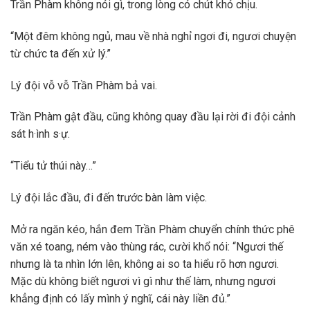
Trần Phàm không nói gì, trong lòng có chút khó chịu.
“Một đêm không ngủ, mau về nhà nghỉ ngơi đi, ngươi chuyện
từ chức ta đến xử lý.”
Lý đội vỗ vỗ Trần Phàm bả vai.
Trần Phàm gật đầu, cũng không quay đầu lại rời đi đội cảnh
sát h·ình s·ự.
“Tiểu tử thúi này…”
Lý đội lắc đầu, đi đến trước bàn làm việc.
Mở ra ngăn kéo, hắn đem Trần Phàm chuyển chính thức phê
văn xé toang, ném vào thùng rác, cười khổ nói: “Ngươi thế
nhưng là ta nhìn lớn lên, không ai so ta hiểu rõ hơn ngươi.
Mặc dù không biết ngươi vì gì như thế làm, nhưng ngươi
khẳng định có lấy mình ý nghĩ, cái này liền đủ.”