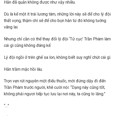
Hắn đã quản không được như vậy nhiều.
Dù là kể một ít trái lương tâm, những lời này sẽ để cho lý đội
thất vọng, thậm chí sẽ để cho bọn hắn từ đó không tướng
vãng lai.
Nhưng chỉ cần có thể thay đổi lý đội ‘Tử cục’ Trần Phàm làm
cái gì cũng không đáng kể.
Lý đội ngồi ở trên ghế sa lon, không biết suy nghĩ chút cái gì.
Hắn trầm mặc hồi lâu.
Trọn vẹn rút nguyên một điếu thuốc, mới đứng dậy đi đến
Trần Phàm trước người, khẽ cười nói: “Dạng này cũng tốt,
không phải ngươi tiếp tục lưu lại nơi này, ta cũng lo lắng.”
“…”