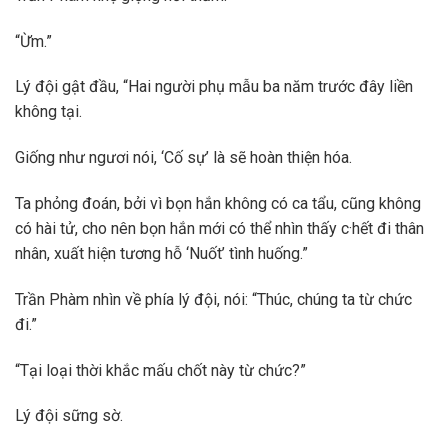
“Ừm.”
Lý đội gật đầu, “Hai người phụ mẫu ba năm trước đây liền
không tại.
Giống như ngươi nói, ‘Cố sự’ là sẽ hoàn thiện hóa.
Ta phỏng đoán, bởi vì bọn hắn không có ca tẩu, cũng không
có hài tử, cho nên bọn hắn mới có thể nhìn thấy c·hết đi thân
nhân, xuất hiện tương hỗ ‘Nuốt’ tình huống.”
Trần Phàm nhìn về phía lý đội, nói: “Thúc, chúng ta từ chức
đi.”
“Tại loại thời khắc mấu chốt này từ chức?”
Lý đội sững sờ.