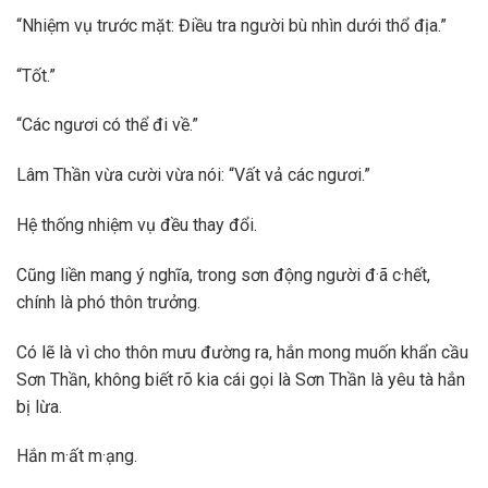
“Nhiệm vụ trước mặt: Điều tra người bù nhìn dưới thổ địa.”
“Tốt.”
“Các ngươi có thể đi về.”
Lâm Thần vừa cười vừa nói: “Vất vả các ngươi.”
Hệ thống nhiệm vụ đều thay đổi.
Cũng liền mang ý nghĩa, trong sơn động người đ·ã c·hết,
chính là phó thôn trưởng.
Có lẽ là vì cho thôn mưu đường ra, hắn mong muốn khẩn cầu
Sơn Thần, không biết rõ kia cái gọi là Sơn Thần là yêu tà hắn
bị lừa.
Hắn m·ất m·ạng.