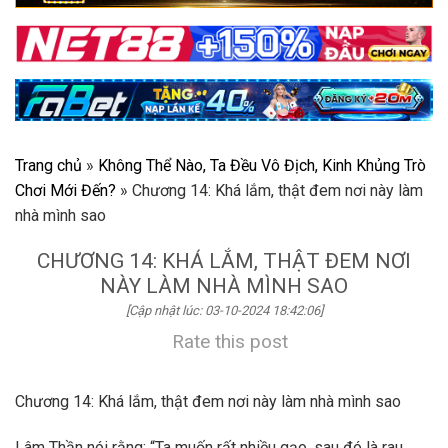
Trang chủ
»
Không Thể Nào, Ta Đều Vô Địch, Kinh Khủng Trò
Chơi Mới Đến?
»
Chương 14: Khá lắm, thật đem nơi này làm
nhà mình sao
CHƯƠNG 14: KHÁ LẮM, THẬT ĐEM NƠI
NÀY LÀM NHÀ MÌNH SAO
[Cập nhật lúc: 03-10-2024 18:42:06]
Rate this post
Chương 14: Khá lắm, thật đem nơi này làm nhà mình sao
Lâm Thần nói rằng: “Ta muốn rất nhiều gạo, sau đó là rau