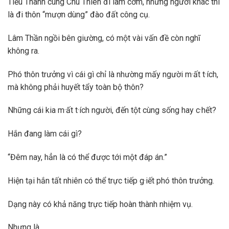
Tiểu Thanh cùng Chu Thiên đi làm cơm, những người khác thì
là đi thôn “mượn dùng” đào đất công cụ.
Lâm Thần ngồi bên giường, có một vài vấn đề còn nghĩ
không ra.
Phó thôn trưởng vì cái gì chỉ là nhường mấy người m·ất t·ích,
mà không phải huyết tẩy toàn bộ thôn?
Những cái kia m·ất t·ích người, đến tột cùng sống hay c·hết?
Hắn đang làm cái gì?
“Đêm nay, hẳn là có thể được tới một đáp án.”
Hiện tại hắn tất nhiên có thể trực tiếp g·iết phó thôn trưởng.
Dạng này có khả năng trực tiếp hoàn thành nhiệm vụ.
Nhưng là……