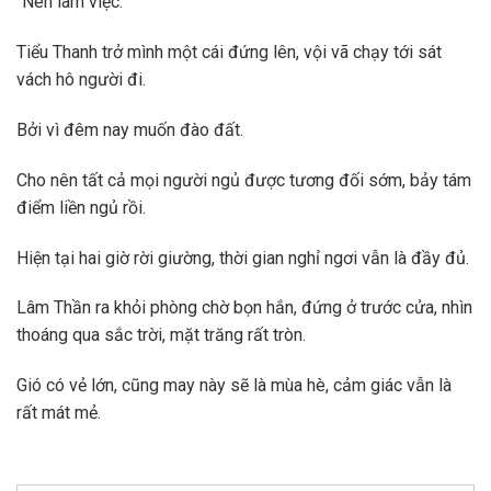
“Nên làm việc.”
Tiểu Thanh trở mình một cái đứng lên, vội vã chạy tới sát
vách hô người đi.
Bởi vì đêm nay muốn đào đất.
Cho nên tất cả mọi người ngủ được tương đối sớm, bảy tám
điểm liền ngủ rồi.
Hiện tại hai giờ rời giường, thời gian nghỉ ngơi vẫn là đầy đủ.
Lâm Thần ra khỏi phòng chờ bọn hắn, đứng ở trước cửa, nhìn
thoáng qua sắc trời, mặt trăng rất tròn.
Gió có vẻ lớn, cũng may này sẽ là mùa hè, cảm giác vẫn là
rất mát mẻ.