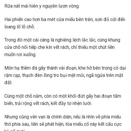
Rữa nát mái hiên y nguyên lượn vòng.
Hai phiến cao hơn ba mét cửa miếu bên trên, sơn đỏ cởi đến
loang lổ lỗ chỗ.
Trong đó một cái càng là nghiêng lệch lắc lắc, cùng khung
cửa chỗ nối tiếp che kín vết rách, chỉ thiếu một chút liền
muốn rơi xuống.
Môn hạ thềm đá gãy thành vài đoạn, khe hở bên trong cỏ dại
rậm rạp, thạch đèn lồng tro bụi mệt mỏi, ngã ngửa trên mặt
đất.
Cùng một chỗ nằm, còn có một khối đứt gãy hai đoạn tấm
biển, trải rộng vết rách, kết đầy tơ nhện lưới.
Nhưng cũng vẻn vẹn là chính diện, nếu là nhìn về phía miếu
thờ phía sau, liền sẽ phát hiện, tòa miếu cổ này kết cấu cực