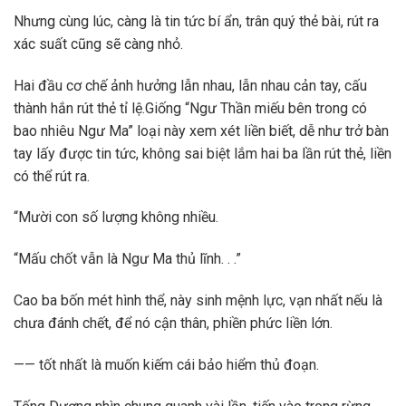
Nhưng cùng lúc, càng là tin tức bí ẩn, trân quý thẻ bài, rút ra
xác suất cũng sẽ càng nhỏ.
Hai đầu cơ chế ảnh hưởng lẫn nhau, lẫn nhau cản tay, cấu
thành hắn rút thẻ tỉ lệ.Giống “Ngư Thần miếu bên trong có
bao nhiêu Ngư Ma” loại này xem xét liền biết, dễ như trở bàn
tay lấy được tin tức, không sai biệt lắm hai ba lần rút thẻ, liền
có thể rút ra.
“Mười con số lượng không nhiều.
“Mấu chốt vẫn là Ngư Ma thủ lĩnh. . .”
Cao ba bốn mét hình thể, này sinh mệnh lực, vạn nhất nếu là
chưa đánh chết, để nó cận thân, phiền phức liền lớn.
—— tốt nhất là muốn kiếm cái bảo hiểm thủ đoạn.