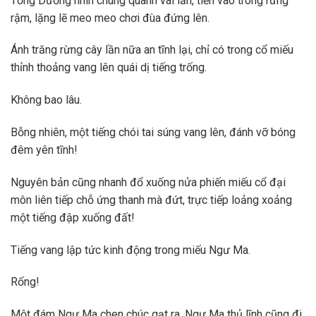
Tống Dương nhìn chung quanh vài lần, tiến vào trong rừng
rậm, lặng lẽ meo meo chơi đùa đứng lên.
Ánh trăng rừng cây lần nữa an tĩnh lại, chỉ có trong cổ miếu
thỉnh thoảng vang lên quái dị tiếng trống.
Không bao lâu.
Bỗng nhiên, một tiếng chói tai súng vang lên, đánh vỡ bóng
đêm yên tĩnh!
Nguyên bản cũng nhanh đổ xuống nửa phiến miếu cổ đại
môn liên tiếp chỗ ứng thanh mà đứt, trực tiếp loảng xoảng
một tiếng đập xuống đất!
Tiếng vang lập tức kinh động trong miếu Ngư Ma.
Rống!
Một đám Ngư Ma chen chúc gạt ra, Ngư Ma thủ lĩnh cũng đi