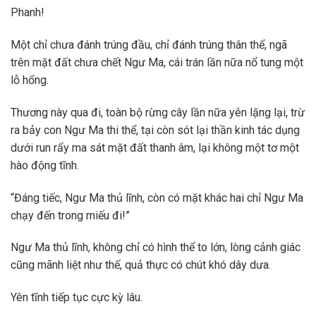
Phanh!
Một chỉ chưa đánh trúng đầu, chỉ đánh trúng thân thể, ngã
trên mặt đất chưa chết Ngư Ma, cái trán lần nữa nổ tung một
lỗ hổng.
Thương này qua đi, toàn bộ rừng cây lần nữa yên lặng lại, trừ
ra bảy con Ngư Ma thi thể, tại còn sót lại thần kinh tác dụng
dưới run rẩy ma sát mặt đất thanh âm, lại không một tơ một
hào động tĩnh.
“Đáng tiếc, Ngư Ma thủ lĩnh, còn có mặt khác hai chỉ Ngư Ma
chạy đến trong miếu đi!”
Ngư Ma thủ lĩnh, không chỉ có hình thể to lớn, lòng cảnh giác
cũng mãnh liệt như thế, quả thực có chút khó dây dưa.
Yên tĩnh tiếp tục cực kỳ lâu.