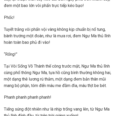
đem một bao lớn vôi phấn trực tiếp kéo bạo!
Phốc!
Tuyết trắng vôi phấn vội vàng không kịp chuẩn bị nổ tung,
bành trướng một đoàn, như là mưa rơi, đem Ngư Ma thủ lĩnh
hoàn toàn bao phủ đi vào!
“Rống!”
Tại Vôi Sống Võ Thánh thế công trước mặt, Ngư Ma thủ lĩnh
cùng phổ thông Ngư Ma, tựa hồ cũng bình thường không hai,
một dạng thê lương rú thảm, một dạng đem bản thân mũi
mang bộ phận, tóm đến máu me đầm đìa, máu thịt be bét.
Phanh phanh phanh phanh!
Tiếng súng đột nhiên như là nhịp trống vang lên, từ Ngư Ma
thủ lĩnh đỉnh đầu, từ trên trời giáng xuống!