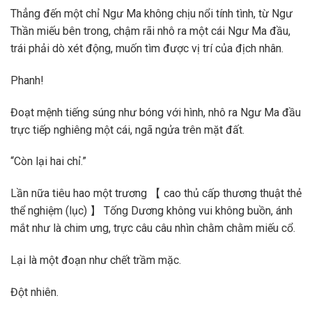
Thẳng đến một chỉ Ngư Ma không chịu nổi tính tình, từ Ngư
Thần miếu bên trong, chậm rãi nhô ra một cái Ngư Ma đầu,
trái phải dò xét động, muốn tìm được vị trí của địch nhân.
Phanh!
Đoạt mệnh tiếng súng như bóng với hình, nhô ra Ngư Ma đầu
trực tiếp nghiêng một cái, ngã ngửa trên mặt đất.
“Còn lại hai chỉ.”
Lần nữa tiêu hao một trương 【 cao thủ cấp thương thuật thẻ
thể nghiệm (lục) 】 Tống Dương không vui không buồn, ánh
mắt như là chim ưng, trực câu câu nhìn chằm chằm miếu cổ.
Lại là một đoạn như chết trầm mặc.
Đột nhiên.