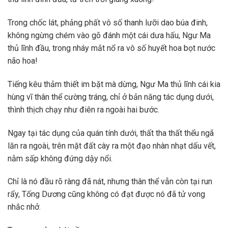
Trong chốc lát, phảng phất vô số thanh lưỡi dao búa đinh,
không ngừng chém vào gõ đánh một cái dưa hấu, Ngư Ma
thủ lĩnh đầu, trong nháy mắt nổ ra vô số huyết hoa bọt nước
não hoa!
Tiếng kêu thảm thiết im bặt mà dừng, Ngư Ma thủ lĩnh cái kia
hùng vĩ thân thể cường tráng, chỉ ở bản năng tác dụng dưới,
thình thịch chạy như điên ra ngoài hai bước.
Ngay tại tác dụng của quán tính dưới, thất tha thất thểu ngã
lăn ra ngoài, trên mặt đất cày ra một đạo nhàn nhạt dấu vết,
nằm sấp không đứng dậy nổi.
Chỉ là nó đầu rõ ràng đã nát, nhưng thân thể vẫn còn tại run
rẩy, Tống Dương cũng không có đạt được nó đã tử vong
nhắc nhở.