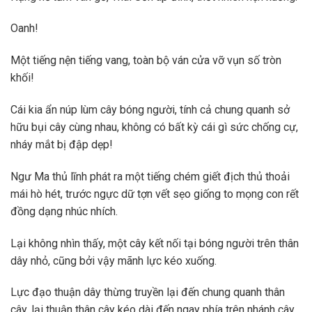
Oanh!
Một tiếng nện tiếng vang, toàn bộ ván cửa vỡ vụn số tròn
khối!
Cái kia ẩn núp lùm cây bóng người, tính cả chung quanh sở
hữu bụi cây cùng nhau, không có bất kỳ cái gì sức chống cự,
nháy mắt bị đập dẹp!
Ngư Ma thủ lĩnh phát ra một tiếng chém giết địch thủ thoải
mái hò hét, trước ngực dữ tợn vết sẹo giống to mọng con rết
đồng dạng nhúc nhích.
Lại không nhìn thấy, một cây kết nối tại bóng người trên thân
dây nhỏ, cũng bởi vậy mãnh lực kéo xuống.
Lực đạo thuận dây thừng truyền lại đến chung quanh thân
cây, lại thuận thân cây kéo dài đến ngay phía trên nhánh cây,