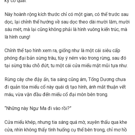
kỳ cổ quái.
Này hoành rộng kích thước chỉ có một gian, có thể trước sau
dọc, lại chỉnh thể hướng về sau dọc theo dài mười lăm, mười
sáu mét, mà lại cũng không phải là hình vuông kiến trúc, mà
là hình cung!
Chỉnh thể tạo hình xem ra, giống như là một cái siêu cấp
phóng đại bản sừng trâu, tùy ý ném vào trong rừng, sau đó
tại sừng trâu chỗ đứt, tu một cái cửa miếu mặt mũi tựa như.
Rừng cây che đậy ấn, tia sáng cũng ám, Tống Dương chưa
đi quản tòa miếu cổ này quái dị tạo hình, ánh mắt thuận vết
máu, vừa vặn đầu đến miếu cổ đại môn bên trong.
“Những này Ngư Ma đi vào rồi?”
Cửa miếu khép, nhưng tia sáng quá mờ, xuyên thấu qua khe
cửa, nhìn không thấy tình huống cụ thể bên trong, chỉ mơ hồ