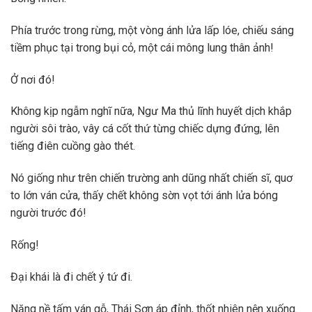
Phía trước trong rừng, một vòng ánh lửa lấp lóe, chiếu sáng
tiềm phục tại trong bụi cỏ, một cái mông lung thân ảnh!
Ở nơi đó!
Không kịp ngẫm nghĩ nữa, Ngư Ma thủ lĩnh huyết dịch khắp
người sôi trào, vây cá cốt thứ từng chiếc dựng đứng, lên
tiếng điên cuồng gào thét.
Nó giống như trên chiến trường anh dũng nhất chiến sĩ, quơ
to lớn ván cửa, thấy chết không sờn vọt tới ánh lửa bóng
người trước đó!
Rống!
Đại khái là đi chết ý tứ đi.
Nặng nề tấm ván gỗ, Thái Sơn áp đỉnh, thốt nhiên nện xuống.