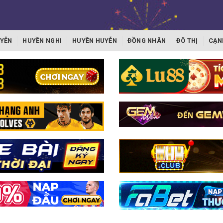
YỄN
HUYỀN NGHI
HUYỀN HUYỄN
ĐỒNG NHÂN
ĐÔ THỊ
CẠN