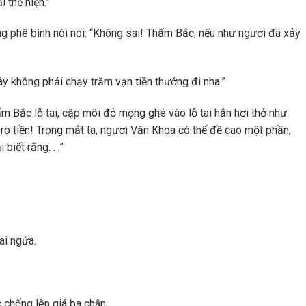
i thể hiện.”
g phê bình nói nói: “Không sai! Thẩm Bắc, nếu như ngươi đã xảy
ây không phải chạy trăm vạn tiền thưởng đi nha.”
m Bắc lỗ tai, cặp môi đỏ mọng ghé vào lỗ tai hắn hơi thở như
ết rõ tiền! Trong mắt ta, ngươi Văn Khoa có thể đề cao một phần,
biết rằng. . .”
ai ngứa.
 chống lên giá ba chân.