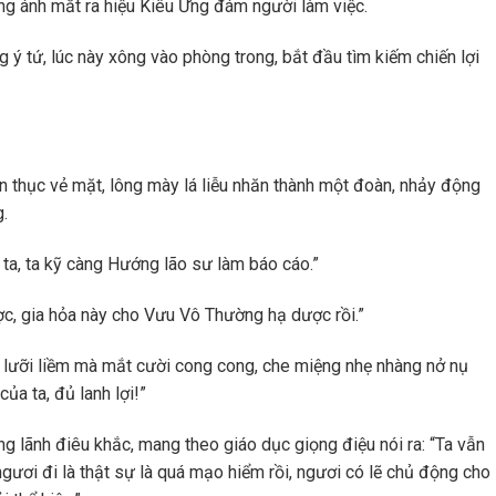
ng ánh mắt ra hiệu Kiêu Ưng đám người làm việc.
ý tứ, lúc này xông vào phòng trong, bắt đầu tìm kiếm chiến lợi
n thục vẻ mặt, lông mày lá liễu nhăn thành một đoàn, nhảy động
.
à ta, ta kỹ càng Hướng lão sư làm báo cáo.”
c, gia hỏa này cho Vưu Vô Thường hạ dược rồi.”
g lưỡi liềm mà mắt cười cong cong, che miệng nhẹ nhàng nở nụ
 của ta, đủ lanh lợi!”
ng lãnh điêu khắc, mang theo giáo dục giọng điệu nói ra: “Ta vẫn
ngươi đi là thật sự là quá mạo hiểm rồi, ngươi có lẽ chủ động cho