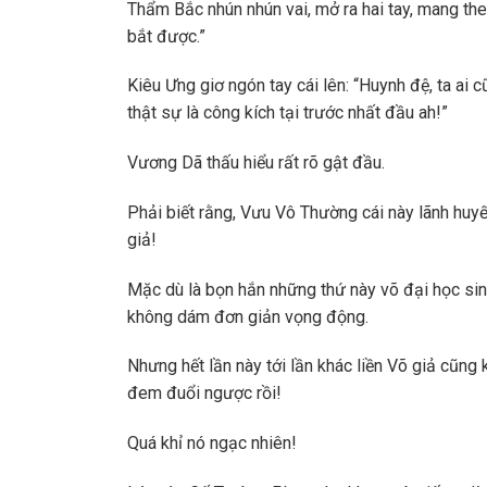
Thẩm Bắc nhún nhún vai, mở ra hai tay, mang theo
bắt được.”
Kiêu Ưng giơ ngón tay cái lên: “Huynh đệ, ta ai c
thật sự là công kích tại trước nhất đầu ah!”
Vương Dã thấu hiểu rất rõ gật đầu.
Phải biết rằng, Vưu Vô Thường cái này lãnh huyết
giả!
Mặc dù là bọn hắn những thứ này võ đại học sin
không dám đơn giản vọng động.
Nhưng hết lần này tới lần khác liền Võ giả cũn
đem đuổi ngược rồi!
Quá khỉ nó ngạc nhiên!