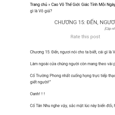
Trang chủ
»
Cao Võ Thế Giới: Giác Tỉnh Mỗi Ngà
gì là Võ giả?
CHƯƠNG 15: ĐẾN, NGƯƠI 
[Cập nh
Rate this post
Chương 15: Đến, ngươi nói cho ta biết, cái gì là 
Làm ngoài cửa chúng người còn mang theo vài p
Cố Trường Phong nhất cuống họng trực tiếp thạc
giết người!”
Oanh! ! !
Cố Tân Nhu nghe vậy, sắc mặt lúc này biến đổi, h