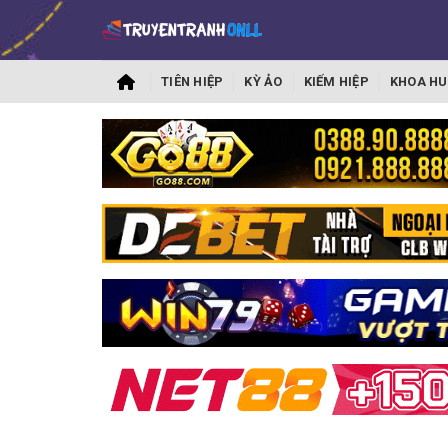
TIÊN HIỆP
KỲ ẢO
KIẾM HIỆP
KHOA HU