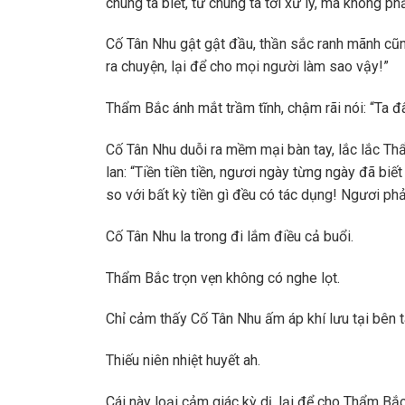
chúng ta biết, từ chúng ta tới xử lý, mà không phả
Cố Tân Nhu gật gật đầu, thần sắc ranh mãnh cũn
ra chuyện, lại để cho mọi người làm sao vậy!”
Thẩm Bắc ánh mắt trầm tĩnh, chậm rãi nói: “Ta đ
Cố Tân Nhu duỗi ra mềm mại bàn tay, lắc lắc Thẩ
lan: “Tiền tiền tiền, ngươi ngày từng ngày đã bi
so với bất kỳ tiền gì đều có tác dụng! Ngươi phải 
Cố Tân Nhu la trong đi lắm điều cả buổi.
Thẩm Bắc trọn vẹn không có nghe lọt.
Chỉ cảm thấy Cố Tân Nhu ấm áp khí lưu tại bên t
Thiếu niên nhiệt huyết ah.
Cái này loại cảm giác kỳ dị, lại để cho Thẩm Bắc