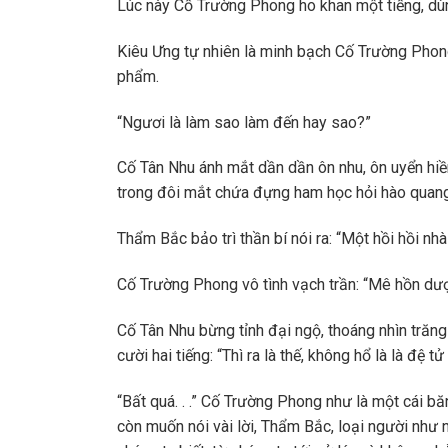
Lúc này Cố Trường Phong ho khan một tiếng, dù
Kiêu Ưng tự nhiên là minh bạch Cố Trường Phong 
phẩm.
“Ngươi là làm sao làm đến hay sao?”
Cố Tân Nhu ánh mắt dần dần ôn nhu, ôn uyển hiề
trong đôi mắt chứa đựng ham học hỏi hào quang
Thẩm Bắc bảo trì thần bí nói ra: “Một hồi hồi nh
Cố Trường Phong vô tình vạch trần: “Mê hồn dượ
Cố Tân Nhu bừng tỉnh đại ngộ, thoáng nhìn trăn
cười hai tiếng: “Thì ra là thế, không hổ là là đệ tử
“Bất quá. . .” Cố Trường Phong như là một cái bă
còn muốn nói vài lời, Thẩm Bắc, loại người như 