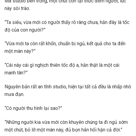
Mà studio bên trong, một chút còn tại thức đêm người, lúc
này sôi trào.
“Ta siêu, vừa mới có người thấy rõ ràng chưa, hắn đây là tốc
độ của con người?”
“Vừa mới ta còn rất khốn, chuẩn bị ngủ, kết quả cho ta đến
một màn này?”
“Cái này cái gì nghịch thiên tốc độ a, hắn thật là một cái
manh tân?”
Nguyên bản rất an tĩnh studio, hiện tại tất cả đều là nhấp nhô
mưa đạn.
“Có người thu hình lại sao?”
“Những người kia vừa mới còn khuyên chúng ta đi ngủ sớm
một chút, bỏ lỡ một màn này, đủ bọn hắn hối hận cả đời.”