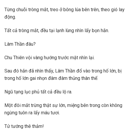
Từng chuỗi tròng mắt, treo ở bông lúa bên trên, theo gió lay
động.
Tất cả tròng mắt, đều tại lạnh lùng nhìn lấy bọn hắn.
Lâm Thần đâu?
Chu Thiên vội vàng hướng trước mặt nhìn lại.
Sau đó hắn đã nhìn thấy, Lâm Thần đổ vào trong hố lớn, bị
trong hố lớn gai nhọn đâm đâm thủng thân thể.
Ngũ tạng lục phủ tất cả đều lộ ra.
Một đôi mắt trừng thật sự lớn, miệng bên trong còn không
ngừng tuôn ra lấy máu tươi.
Tử tướng thê thảm!