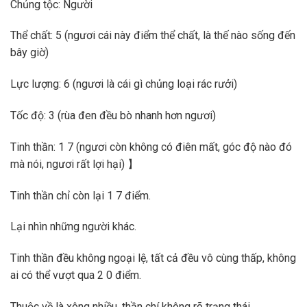
Chủng tộc: Người
Thể chất: 5 (ngươi cái này điểm thể chất, là thế nào sống đến
bây giờ)
Lực lượng: 6 (ngươi là cái gì chủng loại rác rưởi)
Tốc độ: 3 (rùa đen đều bò nhanh hơn ngươi)
Tinh thần: 1 7 (ngươi còn không có điên mất, góc độ nào đó
mà nói, ngươi rất lợi hại) 】
Tinh thần chỉ còn lại 1 7 điểm.
Lại nhìn những người khác.
Tinh thần đều không ngoại lệ, tất cả đều vô cùng thấp, không
ai có thể vượt qua 2 0 điểm.
Thuộc về là xông nhiều, thần chí không rõ trạng thái.