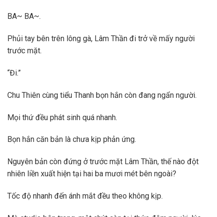
BA~ BA~.
Phủi tay bên trên lông gà, Lâm Thần đi trở về mấy người
trước mặt.
“Đi.”
Chu Thiên cùng tiểu Thanh bọn hắn còn đang ngẩn người.
Mọi thứ đều phát sinh quá nhanh.
Bọn hắn căn bản là chưa kịp phản ứng.
Nguyên bản còn đứng ở trước mặt Lâm Thần, thế nào đột
nhiên liền xuất hiện tại hai ba mươi mét bên ngoài?
Tốc độ nhanh đến ánh mắt đều theo không kịp.