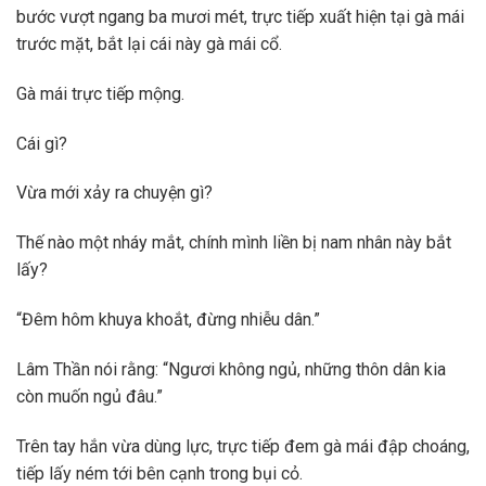
bước vượt ngang ba mươi mét, trực tiếp xuất hiện tại gà mái
trước mặt, bắt lại cái này gà mái cổ.
Gà mái trực tiếp mộng.
Cái gì?
Vừa mới xảy ra chuyện gì?
Thế nào một nháy mắt, chính mình liền bị nam nhân này bắt
lấy?
“Đêm hôm khuya khoắt, đừng nhiễu dân.”
Lâm Thần nói rằng: “Ngươi không ngủ, những thôn dân kia
còn muốn ngủ đâu.”
Trên tay hắn vừa dùng lực, trực tiếp đem gà mái đập choáng,
tiếp lấy ném tới bên cạnh trong bụi cỏ.