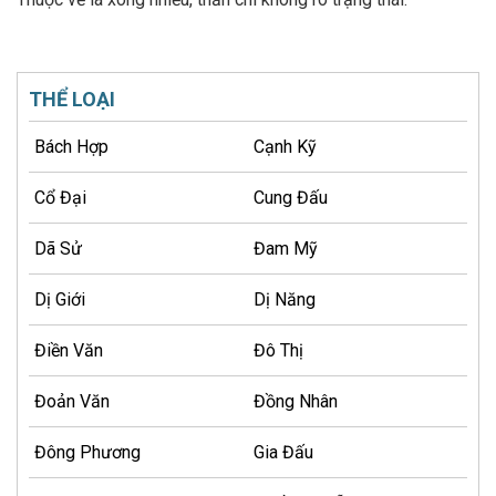
THỂ LOẠI
Bách Hợp
Cạnh Kỹ
Cổ Đại
Cung Đấu
Dã Sử
Đam Mỹ
Dị Giới
Dị Năng
Điền Văn
Đô Thị
Đoản Văn
Đồng Nhân
Đông Phương
Gia Đấu