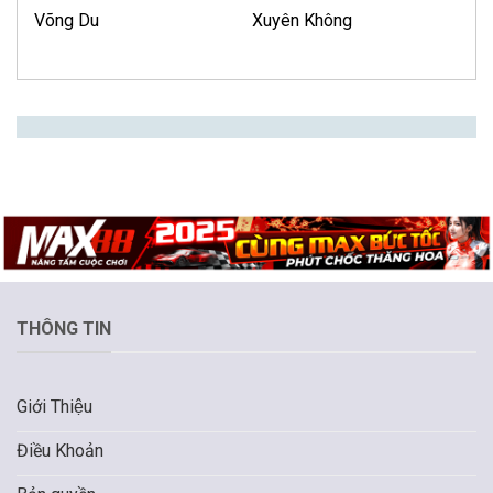
Võng Du
Xuyên Không
THÔNG TIN
Giới Thiệu
Điều Khoản