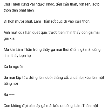
Chu Thiên cùng vài người khác, đều cẩn thận, rón rén, sợ bị
thôn dân phát hiện.
Đi hơn mười phút, Lâm Thần rốt cục đi vào cửa thôn.
Ánh mắt của hắn quét qua, trước tiên nhìn thấy con gà mái
già kia.
Mà khi Lâm Thần trông thấy gà mái thời điểm, gà mái cũng
nhìn thấy bọn họ.
Xa lạ người.
Gà mái lập tức đứng lên, duỗi thẳng cổ, chuẩn bị kêu lên một
tiếng nói.
Bá ——
Còn không đợi cái này gà mái kêu ra tiếng, Lâm Thần một