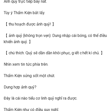
Ảnh quỷ trực tiếp bày nát.
Tùy ý Thẩm Kiện bắt lấy.
【 thu hoạch được ảnh quỷ! 】
【 ảnh quỷ (không trọn vẹn): Dung nhập cái bóng, có thể điều
khiển ảnh quỷ. 】
【 chú thích: Quỷ sẽ dần dần khôi phục, g·iết c·hết kí chủ. 】
Nhìn xem tin tức phía trên.
Thẩm Kiện sửng sốt một chút.
Dung hợp ảnh quỷ?
Đây là cái nào tiểu cơ linh quỷ nghĩ ra được.
Thẩm Kiện như có điều suy nghĩ.