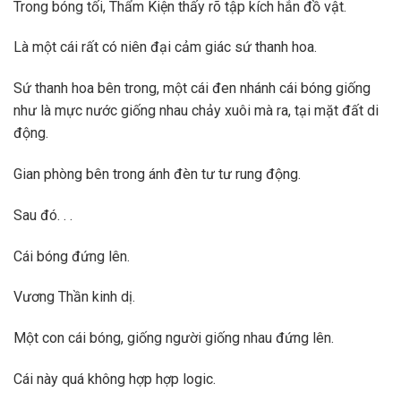
Trong bóng tối, Thẩm Kiện thấy rõ tập kích hắn đồ vật.
Là một cái rất có niên đại cảm giác sứ thanh hoa.
Sứ thanh hoa bên trong, một cái đen nhánh cái bóng giống
như là mực nước giống nhau chảy xuôi mà ra, tại mặt đất di
động.
Gian phòng bên trong ánh đèn tư tư rung động.
Sau đó. . .
Cái bóng đứng lên.
Vương Thần kinh dị.
Một con cái bóng, giống người giống nhau đứng lên.
Cái này quá không hợp hợp logic.