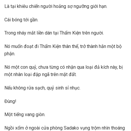
Là tại khiêu chiến người hoảng sợ ngưỡng giới hạn.
Cái bóng tới gần.
Trong nháy mắt liền dán tại Thẩm Kiện trên người.
Nó muốn đoạt đi Thẩm Kiện thân thể, trở thành hắn một bộ
phận.
Nó một con quỷ, chưa từng có nhận qua loại đả kích này, bị
một nhân loại đập ngã trên mặt đất.
Nếu không rửa sạch, quỷ sinh sỉ nhục.
Đùng!
Một tiếng vang giòn.
Ngồi xổm ở ngoài cửa phòng Sadako vụng trộm nhìn thoáng