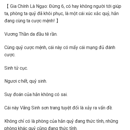
【 Gia Chính Là Ngạo: Đừng 6, có hay không người tới giúp
ta, phòng ta quỷ đã khôi phục, là một cái xúc xắc quỷ, hắn
đang cùng ta cược mệnh! 】
Vương Thần da đầu tê rần.
Cùng quỷ cược mệnh, cái này có mấy cái mạng đủ đánh
cược.
Sinh tử cục.
Ngươi c·hết, quỷ sinh.
Suy đoán của hắn không có sai.
Cái này Vãng Sinh sơn trang tuyệt đối là xảy ra vấn đề.
Không chỉ có là phòng của hắn quỷ đang thức tỉnh, những
phòng khác quỷ cũng đang thức tỉnh.