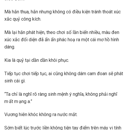
Mà hắn thua, hắn nhưng không có điều kiện tránh thoát xúc
xắc quỷ công kích.
Mà lại hắn phát hiện, theo chơi số lần biến nhiều, màu đen
xúc xắc đối diện đã ẩn ẩn phác hoạ ra một cái mơ hồ hình
dáng.
Kia là quỷ tại dần dần khôi phục.
Tiếp tục chơi tiếp tục, ai cũng không dám cam đoan sẽ phát
sinh cái gì.
“Ta chỉ là nghĩ rõ ràng sinh mệnh ý nghĩa, không phải nghĩ
m·ất m·ạng a.”
Vương hiên khóc không ra nước mắt.
Sớm biết lúc trước liền không tiện tay điểm trên máy vi tính