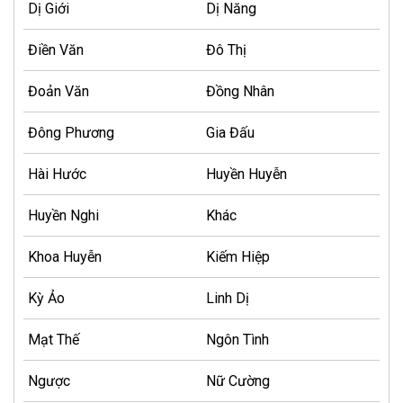
Dị Giới
Dị Năng
Điền Văn
Đô Thị
Đoản Văn
Đồng Nhân
Đông Phương
Gia Đấu
Hài Hước
Huyền Huyễn
Huyền Nghi
Khác
Khoa Huyễn
Kiếm Hiệp
Kỳ Ảo
Linh Dị
Mạt Thế
Ngôn Tình
Ngược
Nữ Cường