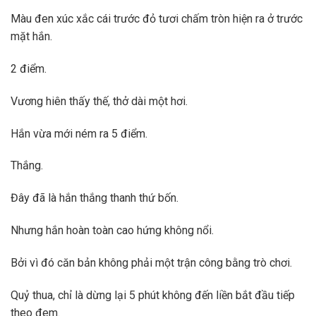
Màu đen xúc xắc cái trước đỏ tươi chấm tròn hiện ra ở trước
mặt hắn.
2 điểm.
Vương hiên thấy thế, thở dài một hơi.
Hắn vừa mới ném ra 5 điểm.
Thắng.
Đây đã là hắn thắng thanh thứ bốn.
Nhưng hắn hoàn toàn cao hứng không nổi.
Bởi vì đó căn bản không phải một trận công bằng trò chơi.
Quỷ thua, chỉ là dừng lại 5 phút không đến liền bắt đầu tiếp
theo đem.