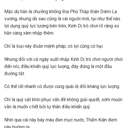
Mặc dù hắn là chưởng khống Địa Phủ Thập Điện Diêm La
vương, nhưng dù sao cũng là cái người mới, tại như thế nào
lợi dụng quỷ lực lượng bên trên, Kinh Dị trò chơi rõ ràng so
hắn càng xâm nhập thêm.
Chỉ là loại này đoản mệnh pháp, có lợi cũng có hại.
Nhưng đối với cả ngày xuất nhập Kinh Dị trò chơi người chơi
đến nói, điều khiển quỷ lực lượng, đây đúng là một đầu
đường tắt.
Có thể rất nhanh có được cùng quái dị đối kháng lực lượng.
Chỉ là quỷ vật khôi phục vấn đề không giải quyết, sớm muộn
vẫn là muốn c·hết bởi tự thân điều khiển quỷ.
Nhìn qua cái này bày màu đen mực nước, Thẩm Kiện đem
này buông ra.