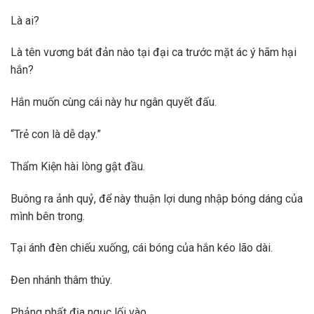
Là ai?
Là tên vương bát đản nào tại đại ca trước mặt ác ý hãm hại
hắn?
Hắn muốn cùng cái này hư ngân quyết đấu.
“Trẻ con là dễ dạy.”
Thẩm Kiện hài lòng gật đầu.
Buông ra ảnh quỷ, để này thuận lợi dung nhập bóng dáng của
mình bên trong.
Tại ánh đèn chiếu xuống, cái bóng của hắn kéo lão dài.
Đen nhánh thâm thúy.
Phảng phất địa ngục lối vào.