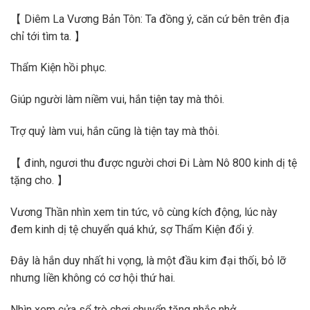
【 Diêm La Vương Bản Tôn: Ta đồng ý, căn cứ bên trên địa
chỉ tới tìm ta. 】
Thẩm Kiện hồi phục.
Giúp người làm niềm vui, hắn tiện tay mà thôi.
Trợ quỷ làm vui, hắn cũng là tiện tay mà thôi.
【 đinh, ngươi thu được người chơi Đi Làm Nô 800 kinh dị tệ
tặng cho. 】
Vương Thần nhìn xem tin tức, vô cùng kích động, lúc này
đem kinh dị tệ chuyển quá khứ, sợ Thẩm Kiện đổi ý.
Đây là hắn duy nhất hi vọng, là một đầu kim đại thối, bỏ lỡ
nhưng liền không có cơ hội thứ hai.
Nhìn xem cửa sổ trò chơi chuyển tặng nhắc nhở.