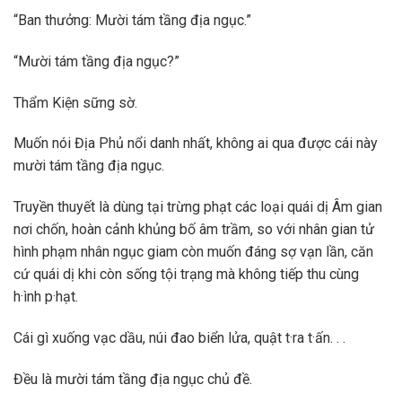
“Ban thưởng: Mười tám tầng địa ngục.”
“Mười tám tầng địa ngục?”
Thẩm Kiện sững sờ.
Muốn nói Địa Phủ nổi danh nhất, không ai qua được cái này
mười tám tầng địa ngục.
Truyền thuyết là dùng tại trừng phạt các loại quái dị Âm gian
nơi chốn, hoàn cảnh khủng bố âm trầm, so với nhân gian tử
hình phạm nhân ngục giam còn muốn đáng sợ vạn lần, căn
cứ quái dị khi còn sống tội trạng mà không tiếp thu cùng
h·ình p·hạt.
Cái gì xuống vạc dầu, núi đao biển lửa, quật t·ra t·ấn. . .
Đều là mười tám tầng địa ngục chủ đề.