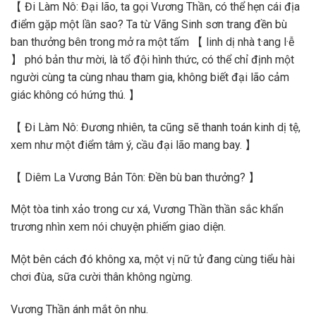
【 Đi Làm Nô: Đại lão, ta gọi Vương Thần, có thể hẹn cái địa
điểm gặp một lần sao? Ta từ Vãng Sinh sơn trang đền bù
ban thưởng bên trong mở ra một tấm 【 linh dị nhà t·ang l·ễ
】 phó bản thư mời, là tổ đội hình thức, có thể chỉ định một
người cùng ta cùng nhau tham gia, không biết đại lão cảm
giác không có hứng thú. 】
【 Đi Làm Nô: Đương nhiên, ta cũng sẽ thanh toán kinh dị tệ,
xem như một điểm tâm ý, cầu đại lão mang bay. 】
【 Diêm La Vương Bản Tôn: Đền bù ban thưởng? 】
Một tòa tinh xảo trong cư xá, Vương Thần thần sắc khẩn
trương nhìn xem nói chuyện phiếm giao diện.
Một bên cách đó không xa, một vị nữ tử đang cùng tiểu hài
chơi đùa, sữa cười thân không ngừng.
Vương Thần ánh mắt ôn nhu.