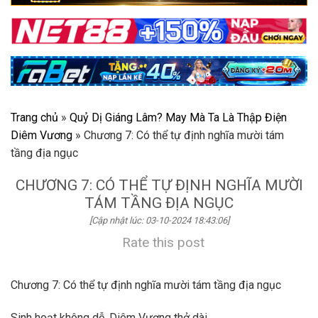
Trang chủ
»
Quỷ Dị Giáng Lâm? May Mà Ta Là Thập Điện
Diêm Vương
»
Chương 7: Có thể tự định nghĩa mười tám
tầng địa ngục
CHƯƠNG 7: CÓ THỂ TỰ ĐỊNH NGHĨA MƯỜI
TÁM TẦNG ĐỊA NGỤC
[Cập nhật lúc: 03-10-2024 18:43:06]
Rate this post
Chương 7: Có thể tự định nghĩa mười tám tầng địa ngục
Sinh hoạt không dễ, Diêm Vương thở dài.