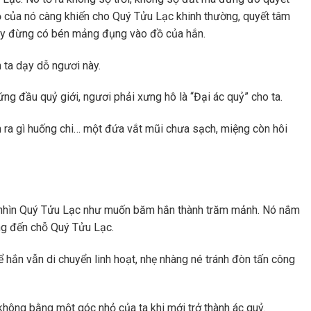
 của nó càng khiến cho Quý Tửu Lạc khinh thường, quyết tâm
này đừng có bén mảng đụng vào đồ của hắn.
 ta dạy dỗ ngươi này.
ứng đầu quỷ giới, ngươi phải xưng hô là “Đại ác quỷ” cho ta.
 ra gì huống chi… một đứa vắt mũi chưa sạch, miệng còn hôi
g nhìn Quý Tửu Lạc như muốn băm hắn thành trăm mảnh. Nó nắm
ẳng đến chỗ Quý Tửu Lạc.
 hắn vẫn di chuyển linh hoạt, nhẹ nhàng né tránh đòn tấn công
không bằng một góc nhỏ của ta khi mới trở thành ác quỷ.