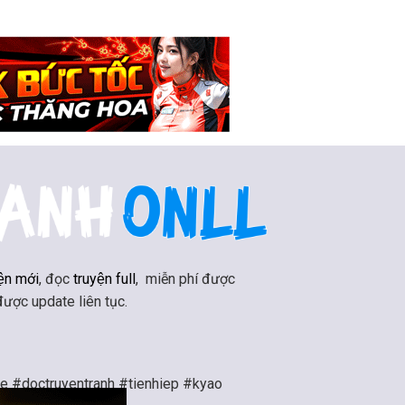
ện mới
, đọc
truyện full
, miễn phí được
 được update liên tục.
ne #doctruyentranh #tienhiep #kyao