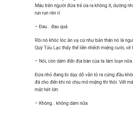
Máu trên người đứa trẻ ứa ra không ít, dường n
run run rên rỉ.
– Đau… đau quá.
Rồi nó khóc lóc ăn vạ cứ như bản thân nó là ngườ
Quý Tửu Lạc thấy thế liền nhếch miệng cười, vẽ
– Nói, còn dám đến địa bàn của ta làm loạn nữ
Đứa nhỏ đang bị dạy dỗ vẫn tỏ ra cứng đầu khôn
đá cho đến khi nó chịu mở miệng thì thôi. Vết m
mắt hét lớn:
– Không… không dám nữa.