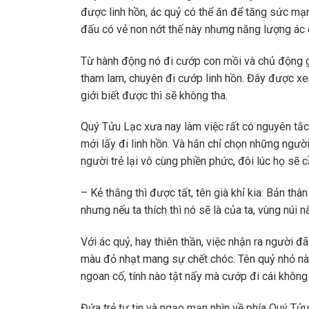
được linh hồn, ác quỷ có thể ăn để tăng sức mạn
đấu có vẻ non nớt thế này nhưng năng lượng ác 
Từ hành động nó đi cướp con mồi và chủ động gi
tham lam, chuyên đi cướp linh hồn. Đây được xe
giới biết được thì sẽ không tha.
Quý Tửu Lạc xưa nay làm việc rất có nguyên tắc, 
mới lấy đi linh hồn. Và hắn chỉ chọn những người
người trẻ lại vô cùng phiền phức, đôi lúc họ sẽ 
– Kẻ thắng thì được tất, tên già khỉ kia. Bản th
nhưng nếu ta thích thì nó sẽ là của ta, vùng núi 
Với ác quỷ, hay thiên thần, việc nhận ra người đ
màu đỏ nhạt mang sự chết chóc. Tên quỷ nhỏ nà
ngoan cố, tính nào tật nấy mà cướp đi cái không
Đứa trẻ tự tin và ngạo mạn nhìn về phía Quý Tử