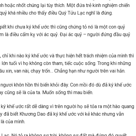
h hoặc nhốt chúng lại tùy thích. Một đứa trẻ kinh nghiệm chiến
quỷ khá nhiều cho thấy điều Quý Tửu Lạc nghĩ là đúng.
ết khi chưa ký khế ước thì cũng chứng tỏ nó là một con quỷ
m là điều cấm kỵ với ác quỷ. Đại ác quỷ – người đứng đầu quỷ
chỉ khi nào ký khế ước và thực hiện hết trách nhiệm của mình thì
 lớn tuổi vì họ không còn tham, tiếc cuộc sống. Trong khi những
cầu xin, van nài, chạy trốn… Chẳng hạn như người trên vai hắn.
ân ngươi khôn hồn thì biến khỏi đây. Con mồi đó dù đã ký khế ước
này cũng sẽ là của ta. Muốn sống thì mau biến.
ã ký khế ước rất dễ dàng vì trên người họ sẽ tỏa ra một hào quang
y đã biết Khương Dao đã ký khế ước với kẻ khác nhưng vẫn
 là của mình.
u Lạc. Nó tỏ ra không sợ trời, không sợ đất mà đứng đó quyết