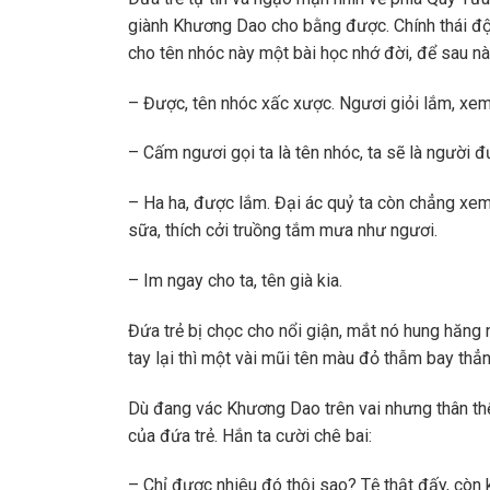
giành Khương Dao cho bằng được. Chính thái độ
cho tên nhóc này một bài học nhớ đời, để sau 
– Được, tên nhóc xấc xược. Ngươi giỏi lắm, xem
– Cấm ngươi gọi ta là tên nhóc, ta sẽ là người đ
– Ha ha, được lắm. Đại ác quỷ ta còn chẳng xem
sữa, thích cởi truồng tắm mưa như ngươi.
– Im ngay cho ta, tên già kia.
Đứa trẻ bị chọc cho nổi giận, mắt nó hung hăn
tay lại thì một vài mũi tên màu đỏ thẫm bay th
Dù đang vác Khương Dao trên vai nhưng thân thể
của đứa trẻ. Hắn ta cười chê bai:
– Chỉ được nhiêu đó thôi sao? Tệ thật đấy, còn 