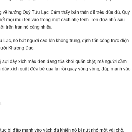
ng về hướng Quý Tửu Lạc. Cảm thấy bản thân đã trêu đùa đủ, Quý
hết mọi mũi tên vào trong một cách nhẹ tênh. Tên đứa nhỏ sau
i trên trán nó càng nhiều.
Lạc, nó bật người cao lên không trung, định tấn công trực diện.
gười Khương Dao.
bị sợi dây xích màu đen đang tỏa khói quấn chặt, mà người cầm
n dây xích quật đứa bé qua lại rồi quay vòng vòng, đập mạnh vào
.
p tục bị đập mạnh vào vách đá khiến nó bị nứt nhỏ một vài chỗ.