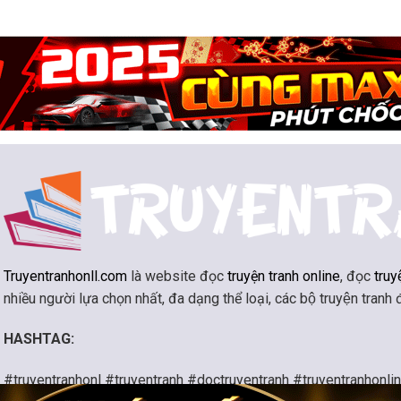
Truyentranhonll.com
là website đọc
truyện tranh online
, đọc
truy
nhiều người lựa chọn nhất, đa dạng thể loại, các bộ truyện tranh
HASHTAG:
#truyentranhonl #truyentranh #doctruyentranh #truyentranhonli