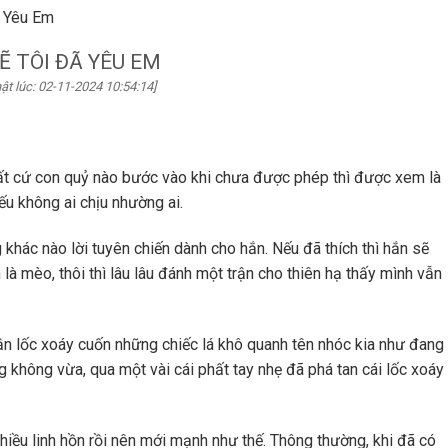
ã Yêu Em
Ẽ TÔI ĐÃ YÊU EM
ật lúc: 02-11-2024 10:54:14]
Bất cứ con quỷ nào bước vào khi chưa được phép thì được xem là
ếu không ai chịu nhường ai.
 khác nào lời tuyên chiến dành cho hắn. Nếu đã thích thì hắn sẽ
 là mèo, thôi thì lâu lâu đánh một trận cho thiên hạ thấy mình vẫn
ận lốc xoáy cuốn những chiếc lá khô quanh tên nhóc kia như đang
không vừa, qua một vài cái phất tay nhẹ đã phá tan cái lốc xoáy
iều linh hồn rồi nên mới mạnh như thế. Thông thường, khi đã có