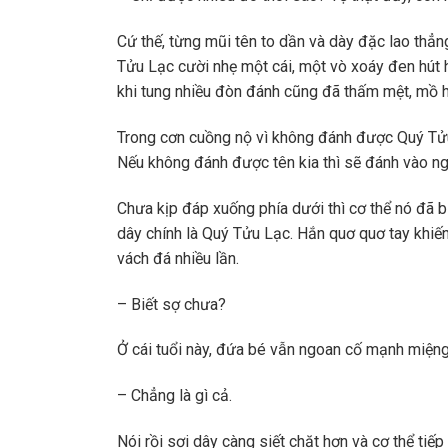
Cứ thế, từng mũi tên to dần và dày đặc lao thẳ
Tửu Lạc cười nhẹ một cái, một vò xoáy đen hút 
khi tung nhiều đòn đánh cũng đã thấm mệt, mồ hô
Trong cơn cuồng nộ vì không đánh được Quý Tửu 
Nếu không đánh được tên kia thì sẽ đánh vào n
Chưa kịp đáp xuống phía dưới thì cơ thể nó đã 
dây chính là Quý Tửu Lạc. Hắn quơ quơ tay khiế
vách đá nhiều lần.
– Biết sợ chưa?
Ở cái tuổi này, đứa bé vẫn ngoan cố mạnh miệng
– Chẳng là gì cả.
Nói rồi sợi dây càng siết chặt hơn và cơ thể tiế