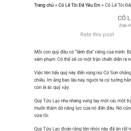
Trang chủ
»
Có Lẽ Tôi Đã Yêu Em
»
Có Lẽ Tôi Đ
CÓ L
[Cập nh
Rate this post
Mỗi con quỷ đều có “lãnh địa” riêng của mình. 
xâm phạm. Có thể sẽ có một trận chiến diễn ra n
Việc tên tiểu quỷ này đến vùng núi Cô Sơn chẳng
chiều. Im ắng bao lâu nay, người ta cứ tưởng hắn
còn là ác quỷ vậy.
Quý Tửu Lạc nhẹ nhàng vung tay một cái, một tr
muốn thăm dò năng lực của nó đến đâu. Nó cũng 
vừa rồi.
Quý Tửu Lạc đoán rằng tên nhóc này đã ăn rất nh