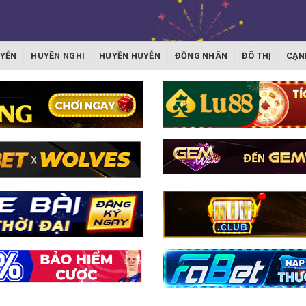
YỄN
HUYỀN NGHI
HUYỀN HUYỄN
ĐỒNG NHÂN
ĐÔ THỊ
CẠN