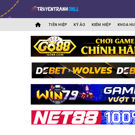
TIÊN HIỆP
KỲ ẢO
KIẾM HIỆP
KHOA HU