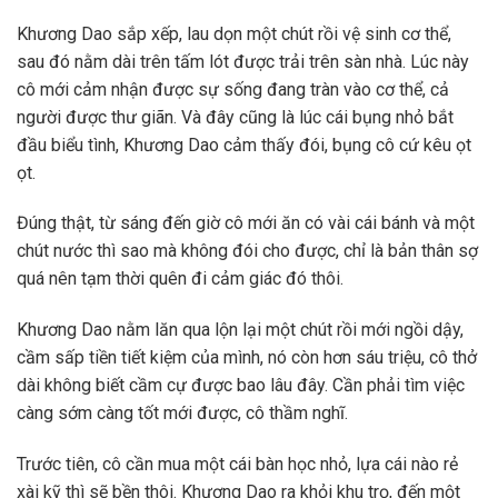
Khương Dao sắp xếp, lau dọn một chút rồi vệ sinh cơ thể,
sau đó nằm dài trên tấm lót được trải trên sàn nhà. Lúc này
cô mới cảm nhận được sự sống đang tràn vào cơ thể, cả
người được thư giãn. Và đây cũng là lúc cái bụng nhỏ bắt
đầu biểu tình, Khương Dao cảm thấy đói, bụng cô cứ kêu ọt
ọt.
Đúng thật, từ sáng đến giờ cô mới ăn có vài cái bánh và một
chút nước thì sao mà không đói cho được, chỉ là bản thân sợ
quá nên tạm thời quên đi cảm giác đó thôi.
Khương Dao nằm lăn qua lộn lại một chút rồi mới ngồi dậy,
cầm sấp tiền tiết kiệm của mình, nó còn hơn sáu triệu, cô thở
dài không biết cầm cự được bao lâu đây. Cần phải tìm việc
càng sớm càng tốt mới được, cô thầm nghĩ.
Trước tiên, cô cần mua một cái bàn học nhỏ, lựa cái nào rẻ
xài kỹ thì sẽ bền thôi. Khương Dao ra khỏi khu trọ, đến một