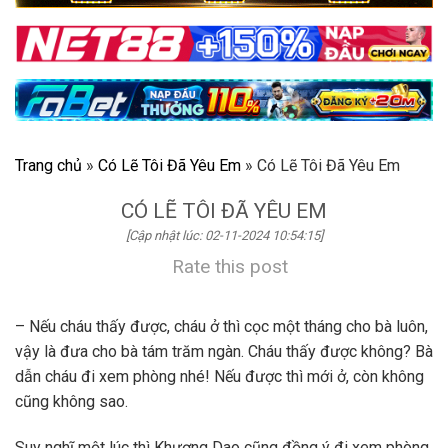
Trang chủ
»
Có Lẽ Tôi Đã Yêu Em
»
Có Lẽ Tôi Đã Yêu Em
CÓ LẼ TÔI ĐÃ YÊU EM
[Cập nhật lúc: 02-11-2024 10:54:15]
Rate this post
– Nếu cháu thấy được, cháu ở thì cọc một tháng cho bà luôn,
vậy là đưa cho bà tám trăm ngàn. Cháu thấy được không? Bà
dẫn cháu đi xem phòng nhé! Nếu được thì mới ở, còn không
cũng không sao.
Suy nghĩ một lúc thì Khương Dao cũng đồng ý đi xem phòng.