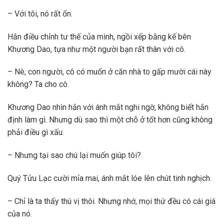
– Với tôi, nó rất ổn.
Hắn điều chỉnh tư thế của mình, ngồi xếp bằng kế bên
Khương Dao, tựa như một người bạn rất thân với cô.
– Nè, con người, cô có muốn ở căn nhà to gấp mười cái này
không? Ta cho cô.
Khương Dao nhìn hắn với ánh mắt nghi ngờ, không biết hắn
định làm gì. Nhưng dù sao thì một chỗ ở tốt hơn cũng không
phải điều gì xấu.
– Nhưng tại sao chú lại muốn giúp tôi?
Quý Tửu Lạc cười mỉa mai, ánh mắt lóe lên chút tinh nghịch.
– Chỉ là ta thấy thú vị thôi. Nhưng nhớ, mọi thứ đều có cái giá
của nó.