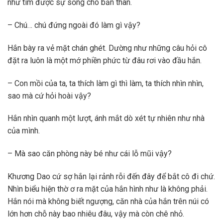
như tìm được sự sống cho bản thân.
– Chú… chú đứng ngoài đó làm gì vậy?
Hắn bày ra vẻ mặt chán ghét. Dường như những câu hỏi cô
đặt ra luôn là một mớ phiền phức từ đâu rơi vào đầu hắn.
– Con mồi của ta, ta thích làm gì thì làm, ta thích nhìn nhìn,
sao mà cứ hỏi hoài vậy?
Hắn nhìn quanh một lượt, ánh mắt dò xét tự nhiên như nhà
của mình.
– Mà sao căn phòng này bé như cái lỗ mũi vậy?
Khương Dao cứ sợ hắn lại rảnh rỗi đến đây để bắt cô đi chứ.
Nhìn biểu hiện thờ ơ ra mặt của hắn hình như là không phải.
Hắn nói mà không biết ngượng, căn nhà của hắn trên núi có
lớn hơn chỗ này bao nhiêu đâu, vậy mà còn chê nhỏ.