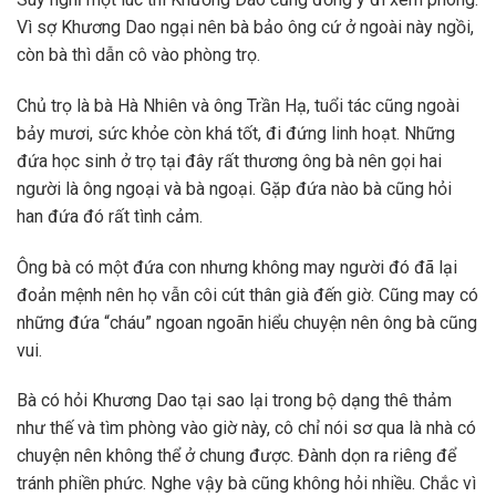
Vì sợ Khương Dao ngại nên bà bảo ông cứ ở ngoài này ngồi,
còn bà thì dẫn cô vào phòng trọ.
Chủ trọ là bà Hà Nhiên và ông Trần Hạ, tuổi tác cũng ngoài
bảy mươi, sức khỏe còn khá tốt, đi đứng linh hoạt. Những
đứa học sinh ở trọ tại đây rất thương ông bà nên gọi hai
người là ông ngoại và bà ngoại. Gặp đứa nào bà cũng hỏi
han đứa đó rất tình cảm.
Ông bà có một đứa con nhưng không may người đó đã lại
đoản mệnh nên họ vẫn côi cút thân già đến giờ. Cũng may có
những đứa “cháu” ngoan ngoãn hiểu chuyện nên ông bà cũng
vui.
Bà có hỏi Khương Dao tại sao lại trong bộ dạng thê thảm
như thế và tìm phòng vào giờ này, cô chỉ nói sơ qua là nhà có
chuyện nên không thể ở chung được. Đành dọn ra riêng để
tránh phiền phức. Nghe vậy bà cũng không hỏi nhiều. Chắc vì