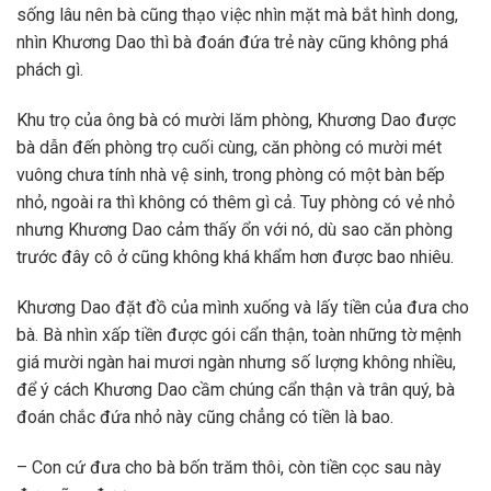
sống lâu nên bà cũng thạo việc nhìn mặt mà bắt hình dong,
nhìn Khương Dao thì bà đoán đứa trẻ này cũng không phá
phách gì.
Khu trọ của ông bà có mười lăm phòng, Khương Dao được
bà dẫn đến phòng trọ cuối cùng, căn phòng có mười mét
vuông chưa tính nhà vệ sinh, trong phòng có một bàn bếp
nhỏ, ngoài ra thì không có thêm gì cả. Tuy phòng có vẻ nhỏ
nhưng Khương Dao cảm thấy ổn với nó, dù sao căn phòng
trước đây cô ở cũng không khá khẩm hơn được bao nhiêu.
Khương Dao đặt đồ của mình xuống và lấy tiền của đưa cho
bà. Bà nhìn xấp tiền được gói cẩn thận, toàn những tờ mệnh
giá mười ngàn hai mươi ngàn nhưng số lượng không nhiều,
để ý cách Khương Dao cầm chúng cẩn thận và trân quý, bà
đoán chắc đứa nhỏ này cũng chẳng có tiền là bao.
– Con cứ đưa cho bà bốn trăm thôi, còn tiền cọc sau này