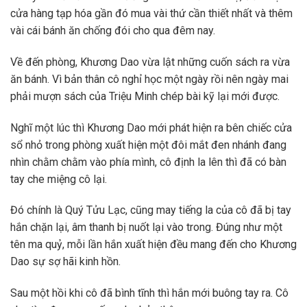
cửa hàng tạp hóa gần đó mua vài thứ cần thiết nhất và thêm
vài cái bánh ăn chống đói cho qua đêm nay.
Về đến phòng, Khương Dao vừa lật những cuốn sách ra vừa
ăn bánh. Vì bản thân cô nghỉ học một ngày rồi nên ngày mai
phải mượn sách của Triệu Minh chép bài kỹ lại mới được.
Nghĩ một lúc thì Khương Dao mới phát hiện ra bên chiếc cửa
sổ nhỏ trong phòng xuất hiện một đôi mắt đen nhánh đang
nhìn chằm chằm vào phía mình, cô định la lên thì đã có bàn
tay che miệng cô lại.
Đó chính là Quý Tửu Lạc, cũng may tiếng la của cô đã bị tay
hắn chặn lại, âm thanh bị nuốt lại vào trong. Đúng như một
tên ma quỷ, mỗi lần hắn xuất hiện đều mang đến cho Khương
Dao sự sợ hãi kinh hồn.
Sau một hồi khi cô đã bình tĩnh thì hắn mới buông tay ra. Cô