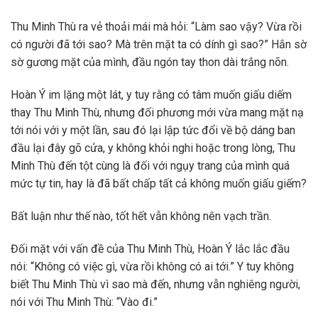
Thu Minh Thù ra vẻ thoải mái mà hỏi: “Làm sao vậy? Vừa rồi
có người đã tới sao? Mà trên mặt ta có dính gì sao?” Hắn sờ
sờ gương mặt của mình, đầu ngón tay thon dài trắng nõn.
Hoàn Ý im lặng một lát, y tuy rằng có tâm muốn giấu diếm
thay Thu Minh Thù, nhưng đối phương mới vừa mang mặt nạ
tới nói với y một lần, sau đó lại lập tức đổi về bộ dáng ban
đầu lại đây gõ cửa, y không khỏi nghi hoặc trong lòng, Thu
Minh Thù đến tột cùng là đối với ngụy trang của mình quá
mức tự tin, hay là đã bất chấp tất cả không muốn giấu giếm?
Bất luận như thế nào, tốt hết vẫn không nên vạch trần.
Đối mặt với vấn đề của Thu Minh Thù, Hoàn Ý lắc lắc đầu
nói: “Không có việc gì, vừa rồi không có ai tới.” Y tuy không
biết Thu Minh Thù vì sao mà đến, nhưng vẫn nghiêng người,
nói với Thu Minh Thù: “Vào đi.”