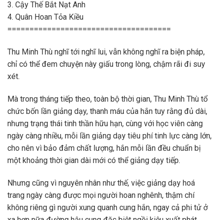
3. Cậy Thế Bắt Nạt Anh
4. Quân Hoan Tỏa Kiều
=====================================
Thu Minh Thù nghĩ tới nghĩ lui, vẫn không nghĩ ra biện pháp,
chỉ có thể đem chuyện này giấu trong lòng, chậm rãi đi suy
xét.
Mà trong tháng tiếp theo, toàn bộ thời gian, Thu Minh Thù tổ
chức bốn lần giảng dạy, thanh máu của hắn tuy rằng đủ dài,
nhưng trạng thái tinh thần hữu hạn, cùng với học viên càng
ngày càng nhiều, mỗi lần giảng dạy tiêu phí tinh lực càng lớn,
cho nên vì bảo đảm chất lượng, hắn mỗi lần đều chuẩn bị
một khoảng thời gian dài mới có thể giảng dạy tiếp.
Nhưng cũng vì nguyên nhân như thế, việc giảng dạy hoá
trang ngày càng được mọi người hoan nghênh, thậm chí
không riêng gì người xung quanh cung hắn, ngay cả phi tử ở
xa hơn nữa đường hậu cung đặc biệt ngồi kiệu xuất phát