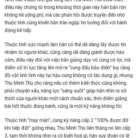
điều này chứng tỏ trong khoảng thời gian này hắn bận rộn
không hề uổng phí, mà các phản hồi được truyền đến nhờ
thuộc tính cũng khiến hắn tràn ngập tin tưởng đối với hành
động kế tiếp.
Thuộc tính sức mạnh làm hắn có thể dễ dàng lấy được tín
nhiệm từ người khác, cũng càng dễ dàng giành được hảo
cảm, điều này đối với việc hắn giảng dạy vô cùng có lợi, mà
điểm số trí lực tăng lên mở ra “cung đấu bảo điển” tuy rằng
đồ vật linh tinh này tại hậu cung không có tác dụng gì, nhưng
Thu Minh Thù cho rằng nếu có thêm kiến thức cũng không
phải chuyện xấu, năng lực “sáng suốt” giúp hắn nhìn ra sở
thích của người khác một cách chuẩn xác, thời điểm giảng
bài hốt thuốc đúng bệnh, cũng là một kỹ năng không tồi.
Thuộc tính “may mắn”, cùng kỹ năng cấp 2 “100% được đỡ
khi tiếp đất” giống nhau, Thu Minh Thù liền thăng nó lên cấp
3, tạm thời không nhìn ra có biến hoá gì, hắn suy đoán có lẽ