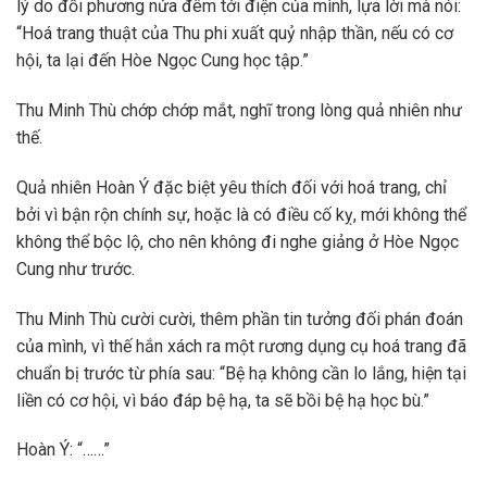
lý do đối phương nửa đêm tới điện của mình, lựa lời mà nói:
“Hoá trang thuật của Thu phi xuất quỷ nhập thần, nếu có cơ
hội, ta lại đến Hòe Ngọc Cung học tập.”
Thu Minh Thù chớp chớp mắt, nghĩ trong lòng quả nhiên như
thế.
Quả nhiên Hoàn Ý đặc biệt yêu thích đối với hoá trang, chỉ
bởi vì bận rộn chính sự, hoặc là có điều cố kỵ, mới không thể
không thể bộc lộ, cho nên không đi nghe giảng ở Hòe Ngọc
Cung như trước.
Thu Minh Thù cười cười, thêm phần tin tưởng đối phán đoán
của mình, vì thế hắn xách ra một rương dụng cụ hoá trang đã
chuẩn bị trước từ phía sau: “Bệ hạ không cần lo lắng, hiện tại
liền có cơ hội, vì báo đáp bệ hạ, ta sẽ bồi bệ hạ học bù.”
Hoàn Ý: “……”