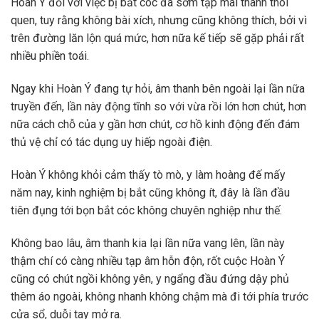
Hoàn Ý đối với việc bị bắt cóc đã sớm tập mãi thành thói
quen, tuy rằng không bài xích, nhưng cũng không thích, bởi vì
trên đường lăn lộn quá mức, hơn nữa kế tiếp sẽ gặp phải rất
nhiều phiền toái.
Ngay khi Hoàn Ý đang tự hỏi, âm thanh bên ngoài lại lần nữa
truyền đến, lần này động tĩnh so với vừa rồi lớn hơn chút, hơn
nữa cách chỗ của y gần hơn chút, cơ hồ kinh động đến đám
thủ vệ chỉ có tác dụng uy hiếp ngoài điện.
Hoàn Ý không khỏi cảm thấy tò mò, y làm hoàng đế mấy
năm nay, kinh nghiệm bị bắt cũng không ít, đây là lần đầu
tiên đụng tới bọn bắt cóc không chuyên nghiệp như thế.
Không bao lâu, âm thanh kia lại lần nữa vang lên, lần này
thậm chí có càng nhiều tạp âm hỗn độn, rốt cuộc Hoàn Ý
cũng có chút ngồi không yên, y ngẩng đầu đứng dậy phủ
thêm áo ngoài, không nhanh không chậm mà đi tới phía trước
cửa sổ, duỗi tay mở ra.