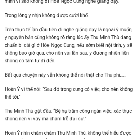
mình vì sao không đi Hòe Ngọc Cung nghe giảng dạy.
Trong lòng y nhịn không được cười khổ.
Trên thực tế lần đầu tiên đi nghe giảng dạy là ngoài ý muốn,
y nguyên bản cũng không rõ ràng lúc ấy Thu Minh Thù đang
chuẩn bị cái gì ở Hòe Ngọc Cung, nếu sớm biết nội tình, y sẽ
không bao giờ qua, cho nên vài lần sau, y đương nhiên liền
không có tâm tư đi đến.
Bất quá chuyện này vẫn không thể nói thật cho Thu phi……
Hoàn Ý vì thế nói: “Sau đó trong cung có việc, cho nên không
thể tới.”
Thu Minh Thù gật đầu: “Bệ hạ trăm công ngàn việc, xác thực
không nên vì vậy mà chậm trễ đại sự.”
Hoàn Ý nhìn chằm chằm Thu Minh Thù, không thể hiểu được