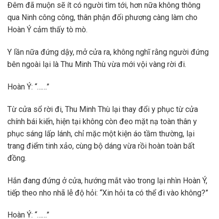
Đêm đã muộn sẽ ít có người tìm tới, hơn nữa không thông
qua Ninh công công, thân phận đối phương càng làm cho
Hoàn Ý cảm thấy tò mò.
Y lần nữa đứng dậy, mở cửa ra, không nghĩ rằng người đứng
bên ngoài lại là Thu Minh Thù vừa mới vội vàng rời đi.
Hoàn Ý: “……”
Từ cửa sổ rời đi, Thu Minh Thù lại thay đổi y phục từ cửa
chính bái kiến, hiện tại không còn đeo mặt nạ toàn thân y
phục sáng lấp lánh, chỉ mặc một kiện áo tầm thường, lại
trang điểm tinh xảo, cùng bộ dáng vừa rồi hoàn toàn bất
đồng.
Hắn đang đứng ở cửa, hướng mắt vào trong lại nhìn Hoàn Ý,
tiếp theo nho nhã lễ độ hỏi: “Xin hỏi ta có thể đi vào không?”
Hoàn Ý: “……”