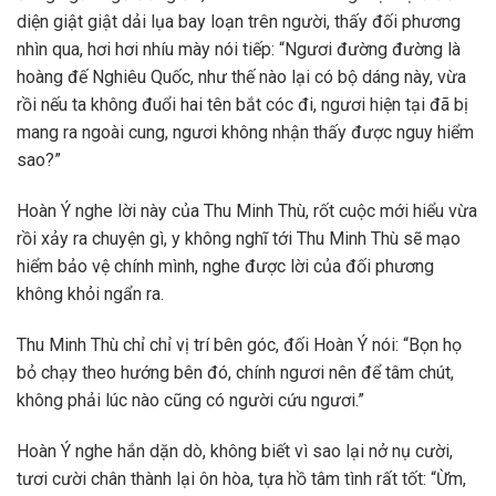
diện giật giật dải lụa bay loạn trên người, thấy đối phương
nhìn qua, hơi hơi nhíu mày nói tiếp: “Ngươi đường đường là
hoàng đế Nghiêu Quốc, như thế nào lại có bộ dáng này, vừa
rồi nếu ta không đuổi hai tên bắt cóc đi, ngươi hiện tại đã bị
mang ra ngoài cung, ngươi không nhận thấy được nguy hiểm
sao?”
Hoàn Ý nghe lời này của Thu Minh Thù, rốt cuộc mới hiểu vừa
rồi xảy ra chuyện gì, y không nghĩ tới Thu Minh Thù sẽ mạo
hiểm bảo vệ chính mình, nghe được lời của đối phương
không khỏi ngẩn ra.
Thu Minh Thù chỉ chỉ vị trí bên góc, đối Hoàn Ý nói: “Bọn họ
bỏ chạy theo hướng bên đó, chính ngươi nên để tâm chút,
không phải lúc nào cũng có người cứu ngươi.”
Hoàn Ý nghe hắn dặn dò, không biết vì sao lại nở nụ cười,
tươi cười chân thành lại ôn hòa, tựa hồ tâm tình rất tốt: “Ừm,