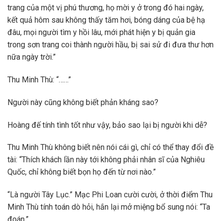
trang của một vị phú thương, họ mời y ở trong đó hai ngày,
kết quả hôm sau không thấy tăm hơi, bóng dáng của bệ hạ
đâu, mọi người tìm y hồi lâu, mới phát hiện y bị quản gia
trong sơn trang coi thành người hầu, bị sai sử đi đưa thư hơn
nữa ngày trời.”
Thu Minh Thù: “……”
Người này cũng không biết phản kháng sao?
Hoàng đế tính tình tốt như vậy, bảo sao lại bị người khi dễ?
Thu Minh Thù không biết nên nói cái gì, chỉ có thể thay đổi đề
tài: “Thích khách lần này tới không phải nhân sĩ của Nghiêu
Quốc, chỉ không biết bọn họ đến từ nơi nào.”
“Là người Tây Lục.” Mạc Phi Loan cười cười, ở thời điểm Thu
Minh Thù tính toán dò hỏi, hắn lại mở miệng bổ sung nói: “Ta
đoán.”