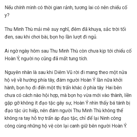
Nếu chính mình có thời gian rảnh, tương lai có nên chiếu cố
y?
Thu Minh Thù mải mê suy nghĩ, đêm đã khuya, sắc trời tối
đen, sau khi chơi bài, bọn họ lần lượt đi ngủ.
Ai ngờ ngày hôm sau Thu Minh Thù còn chưa kịp tới chiếu cố
Hoàn Ý, người nọ cũng đã mất tung tích.
Nguyên nhân là sau khi Diêm Vũ rời đi mang theo một nửa
hộ vệ về hướng phía tây, đám người Hoàn Ý lần nữa khởi
hành, bọn họ đi đến một thị trấn khác ở phía tây. Hai bên
chưa có cách nào hội hợp, mà bọn họ vừa mới vào thành, liền
gặp gỡ không ít đạo tặc gây sự, Hoàn Ý nhìn thấy bá tánh bị
đạo tặc ức hiếp, nên đám người Thu Minh Thù không thể
không ra tay hỗ trợ trấn áp đạo tặc, chỉ để lại Ninh công
công cùng những hộ vệ còn lại canh giữ bên người Hoàn Ý.