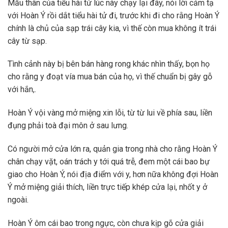
Mẫu thân của tiểu hài tử lúc này chạy lại đây, nói lời cảm tạ
với Hoàn Ý rồi dắt tiểu hài tử đi, trước khi đi cho rằng Hoàn Ý
chính là chủ của sạp trái cây kia, vì thế còn mua không ít trái
cây từ sạp.
Tình cảnh này bị bên bán hàng rong khác nhìn thấy, bọn họ
cho rằng y đoạt vía mua bán của họ, vì thế chuẩn bị gây gỗ
với hắn,.
Hoàn Ý vội vàng mở miệng xin lỗi, từ từ lui về phía sau, liền
đụng phải toà đại môn ở sau lưng.
Có người mở cửa lớn ra, quản gia trong nhà cho rằng Hoàn Ý
chân chạy vặt, oán trách y tới quá trễ, đem một cái bao bự
giao cho Hoàn Ý, nói địa điểm với y, hơn nữa không đợi Hoàn
Ý mở miệng giải thích, liền trực tiếp khép cửa lại, nhốt y ở
ngoài.
Hoàn Ý ôm cái bao trong ngực, còn chưa kịp gõ cửa giải