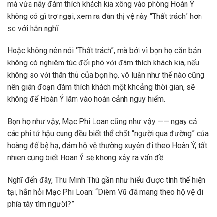
mà vừa nãy đám thích khách kia xông vào phòng Hoàn Ý
không có gì trợ ngại, xem ra đàn thị vệ này “Thất trách” hơn
so với hắn nghĩ.
Hoặc không nên nói “Thất trách”, mà bởi vì bọn họ căn bản
không có nghiêm túc đối phó với đám thích khách kia, nếu
không so với thân thủ của bọn họ, vô luận như thế nào cũng
nên gián đoạn đám thích khách một khoảng thời gian, sẽ
không để Hoàn Ý lâm vào hoàn cảnh nguy hiểm.
Bọn họ như vậy, Mạc Phi Loan cũng như vậy —— ngay cả
các phi tử hậu cung đều biết thể chất “người qua đường” của
hoàng đế bệ hạ, đám hộ vệ thường xuyên đi theo Hoàn Ý, tất
nhiên cũng biết Hoàn Ý sẽ không xảy ra vấn đề.
Nghĩ đến đây, Thu Minh Thù gần như hiểu được tình thế hiện
tại, hắn hỏi Mạc Phi Loan: “Diêm Vũ đã mang theo hộ vệ đi
phía tây tìm người?”