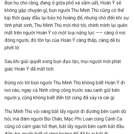
Bọn họ cho rằng, đang ở giữa phố xá sầm uất, Hoàn Ý sẽ
không gặp chuyện gì, bọn người Thu Minh Thù cũng có thể
kịp thời quay đầu lại bảo hộ hoàng đế, nhưng chờ đến khi sự
tình phát sinh, Thu Minh Thù mới nhớ tới, chính mình lại quên
mất trên người Hoàn Ý có một loại năng lực —— càng ở nơi
đông người, độ tồn tại của Hoàn Ý càng thấp, càng dễ bị
phớt lờ.
Sau khi giải quyết xong bọn đạo tặc, mọi người mới phát
giác Hoàn Ý đã mất tích.
Đừng nói tới bọn người Thu Minh Thù không biết Hoàn Ý đi
nơi nào, ngay cả Ninh công công trước sau canh giữ bên
người y, cũng không biết đến tột cùng đã xảy ra cái gì.
Thu Minh Thù vội vàng bắt lấy người đi đường bên cạnh dò
hỏi, mà đám người Bùi Chân, Mạc Phi Loan cùng Cảnh Ca
cũng có cảm giác hổ thẹn, bắt lấy người bên cạnh bắt đầu
điều tra, muốn biết rõ ràng hoàng đế đã bị ai bắt đi.