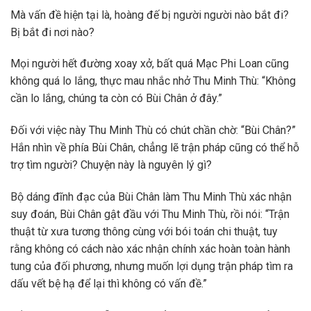
Mà vấn đề hiện tại là, hoàng đế bị người người nào bắt đi?
Bị bắt đi nơi nào?
Mọi người hết đường xoay xở, bất quá Mạc Phi Loan cũng
không quá lo lắng, thực mau nhắc nhở Thu Minh Thù: “Không
cần lo lắng, chúng ta còn có Bùi Chân ở đây.”
Đối với việc này Thu Minh Thù có chút chần chờ: “Bùi Chân?”
Hắn nhìn về phía Bùi Chân, chẳng lẽ trận pháp cũng có thể hỗ
trợ tìm người? Chuyện này là nguyên lý gì?
Bộ dáng đĩnh đạc của Bùi Chân làm Thu Minh Thù xác nhận
suy đoán, Bùi Chân gật đầu với Thu Minh Thù, rồi nói: “Trận
thuật từ xưa tương thông cùng với bói toán chi thuật, tuy
rằng không có cách nào xác nhận chính xác hoàn toàn hành
tung của đối phương, nhưng muốn lợi dụng trận pháp tìm ra
dấu vết bệ hạ để lại thì không có vấn đề.”