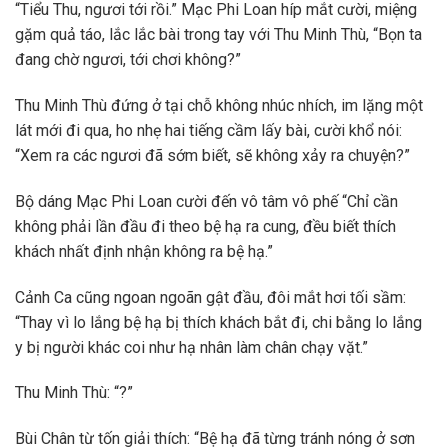
“Tiểu Thu, ngươi tới rồi.” Mạc Phi Loan híp mắt cười, miệng
gặm quả táo, lắc lắc bài trong tay với Thu Minh Thù, “Bọn ta
đang chờ ngươi, tới chơi không?”
Thu Minh Thù đứng ở tại chỗ không nhúc nhích, im lặng một
lát mới đi qua, ho nhẹ hai tiếng cầm lấy bài, cười khổ nói:
“Xem ra các ngươi đã sớm biết, sẽ không xảy ra chuyện?”
Bộ dáng Mạc Phi Loan cười đến vô tâm vô phế “Chỉ cần
không phải lần đầu đi theo bệ hạ ra cung, đều biết thích
khách nhất định nhận không ra bệ hạ.”
Cảnh Ca cũng ngoan ngoãn gật đầu, đôi mắt hơi tối sầm:
“Thay vì lo lắng bệ hạ bị thích khách bắt đi, chi bằng lo lắng
y bị người khác coi như hạ nhân làm chân chạy vặt.”
Thu Minh Thù: “?”
Bùi Chân từ tốn giải thích: “Bệ hạ đã từng tránh nóng ở sơn