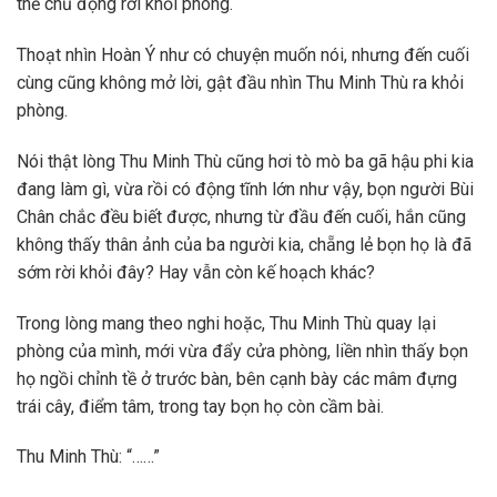
thế chủ động rời khỏi phòng.
Thoạt nhìn Hoàn Ý như có chuyện muốn nói, nhưng đến cuối
cùng cũng không mở lời, gật đầu nhìn Thu Minh Thù ra khỏi
phòng.
Nói thật lòng Thu Minh Thù cũng hơi tò mò ba gã hậu phi kia
đang làm gì, vừa rồi có động tĩnh lớn như vậy, bọn người Bùi
Chân chắc đều biết được, nhưng từ đầu đến cuối, hắn cũng
không thấy thân ảnh của ba người kia, chẵng lẻ bọn họ là đã
sớm rời khỏi đây? Hay vẫn còn kế hoạch khác?
Trong lòng mang theo nghi hoặc, Thu Minh Thù quay lại
phòng của mình, mới vừa đẩy cửa phòng, liền nhìn thấy bọn
họ ngồi chỉnh tề ở trước bàn, bên cạnh bày các mâm đựng
trái cây, điểm tâm, trong tay bọn họ còn cầm bài.
Thu Minh Thù: “……”