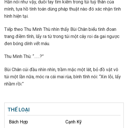
Hắn nói như vậy, duỗi tay tìm kiếm trong túi tuỳ thân của
mình, tựa hồ tính toán dùng pháp thuật nào đó xác nhận tình
hình hiện tại.
Tiếp theo Thu Minh Thù nhìn thấy Bùi Chân biểu tình đoan
trang điềm tĩnh, lấy ra từ trong túi một cây roi da gai ngược
đen bóng dính vết máu.
Thu Minh Thù: “……?”
Bùi Chân cúi đầu nhìn nhìn, trầm mặc một lát, bỏ đồ vật vô
túi một lần nữa, móc ra cái mai rùa, bình tĩnh nói: “Xin lỗi, lấy
nhầm rồi.”
THỂ LOẠI
Bách Hợp
Cạnh Kỹ