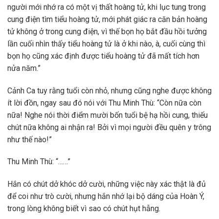
người mới nhớ ra có một vị thất hoàng tử, khi lục tung trong
cung điện tìm tiểu hoàng tử, mới phát giác ra căn bản hoàng
tử không ở trong cung điện, vì thế bọn họ bắt đầu hồi tưởng
lần cuối nhìn thấy tiểu hoàng tử là ở khi nào, à, cuối cùng thì
bọn họ cũng xác định được tiểu hoàng tử đã mất tích hơn
nửa năm.”
Cảnh Ca tuy rằng tuổi còn nhỏ, nhưng cũng nghe được không
ít lời đồn, ngay sau đó nói với Thu Minh Thù: “Còn nữa còn
nữa! Nghe nói thời điểm mười bốn tuổi bệ hạ hồi cung, thiếu
chút nữa không ai nhận ra! Bởi vì mọi người đều quên y trông
như thế nào!”
Thu Minh Thù: “……”
Hắn có chút dở khóc dở cười, những việc này xác thật là đủ
để coi như trò cười, nhưng hắn nhớ lại bộ dáng của Hoàn Ý,
trong lòng không biết vì sao có chút hụt hẫng.