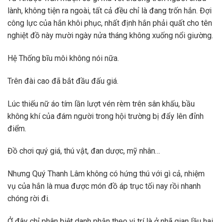
lành, không tiện ra ngoài, tất cả đều chỉ là đang trốn hắn. Đợi
công lực của hắn khôi phục, nhất định hắn phải quất cho tên
nghiệt đồ này mười ngày nửa tháng không xuống nổi giường.
Hệ Thống bĩu môi không nói nữa.
Trên đài cao đã bắt đầu đấu giá.
Lúc thiếu nữ áo tím lần lượt vén rèm trên sân khấu, bầu
không khí của đám người trong hội trường bị đẩy lên đỉnh
điểm.
Đồ chơi quý giá, thú vật, đan dược, mỹ nhân…
Nhưng Quý Thanh Lâm không có hứng thú với gì cả, nhiệm
vụ của hắn là mua được món đồ áp trục tối nay rồi nhanh
chóng rời đi.
Ở đây chỉ phân biệt danh phận theo vị trí là ở nhã gian lầu hai