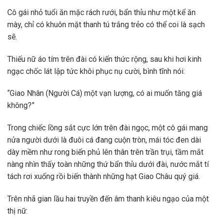
Cô gái nhỏ tuổi ăn mặc rách rưới, bẩn thỉu như một kể ăn
mày, chỉ có khuôn mặt thanh tú trắng trẻo có thể coi là sạch
sẽ.
Thiếu nữ áo tím trên đài có kiến thức rộng, sau khi hơi kinh
ngạc chốc lát lập tức khôi phục nụ cười, bình tĩnh nói:
“Giao Nhân (Người Cá) một vạn lượng, có ai muốn tăng giá
không?”
Trong chiếc lồng sắt cực lớn trên đài ngọc, một cô gái mang
nửa người dưới là đuôi cá đang cuộn tròn, mái tóc đen dài
dày mềm như rong biển phủ lên thân trên trần trụi, tầm mắt
nàng nhìn thấy toàn những thứ bẩn thỉu dưới đài, nước mắt tí
tách rơi xuống rồi biến thành những hạt Giao Châu quý giá.
Trên nhã gian lầu hai truyền đến âm thanh kiêu ngạo của một
thị nữ: