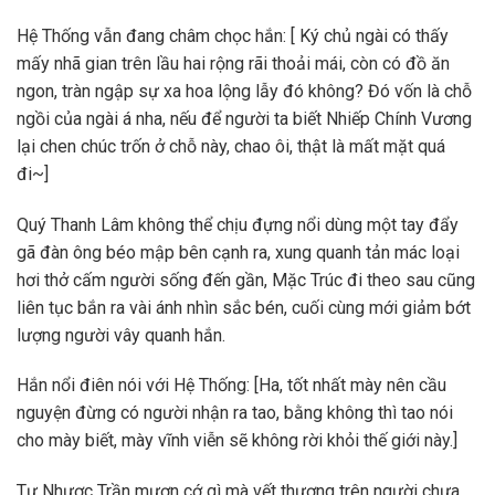
Hệ Thống vẫn đang châm chọc hắn: [ Ký chủ ngài có thấy
mấy nhã gian trên lầu hai rộng rãi thoải mái, còn có đồ ăn
ngon, tràn ngập sự xa hoa lộng lẫy đó không? Đó vốn là chỗ
ngồi của ngài á nha, nếu để người ta biết Nhiếp Chính Vương
lại chen chúc trốn ở chỗ này, chao ôi, thật là mất mặt quá
đi~]
Quý Thanh Lâm không thể chịu đựng nổi dùng một tay đẩy
gã đàn ông béo mập bên cạnh ra, xung quanh tản mác loại
hơi thở cấm người sống đến gần, Mặc Trúc đi theo sau cũng
liên tục bắn ra vài ánh nhìn sắc bén, cuối cùng mới giảm bớt
lượng người vây quanh hắn.
Hắn nổi điên nói với Hệ Thống: [Ha, tốt nhất mày nên cầu
nguyện đừng có người nhận ra tao, bằng không thì tao nói
cho mày biết, mày vĩnh viễn sẽ không rời khỏi thế giới này.]
Tư Nhược Trần mượn cớ gì mà vết thương trên người chưa