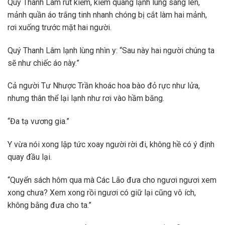
Quý Thanh Lâm rút kiếm, kiếm quang lạnh lùng sáng lên,
mảnh quần áo trắng tinh nhanh chóng bị cắt làm hai mảnh,
rơi xuống trước mặt hai người.
Quý Thanh Lâm lạnh lùng nhìn y: “Sau này hai người chúng ta
sẽ như chiếc áo này.”
Cả người Tư Nhược Trần khoác hoa bào đỏ rực như lửa,
nhưng thân thể lại lạnh như rơi vào hầm băng.
“Đa tạ vương gia.”
Y vừa nói xong lập tức xoay người rời đi, không hề có ý định
quay đầu lại.
“Quyển sách hôm qua mà Các Lão đưa cho ngươi ngươi xem
xong chưa? Xem xong rồi ngươi có giữ lại cũng vô ích,
không bằng đưa cho ta.”