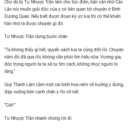
Cho dù bị Tư Nhược Trần làm cho tức điên, hắn vẫn nhớ Các
Lão nói muốn giải độc của y có liên quan tới chuyện ở Bình
Dương Quan. Nếu biết được đoạn ký ức kia thì có thể khiến
hắn nhớ ra được chuyện gì đó.
Tư Nhược Trần dừng bước chân.
“Ta không thấy gì hết, quyển sách kia ta cũng đốt rồi. Chuyện
năm đó đã qua rồi, không cần phải tìm hiểu nữa. Vương gia,
độc trong người ta ta sẽ tự tìm cách, không nhọc người lo
lắng.”
Quý Thanh Lâm cầm một cái bình hoa ném về hướng y đứng,
đập xuống bên cạnh chân y rồi vỡ nát.
“Cút!”
Tư Nhược Trần nhanh chóng rời đi.