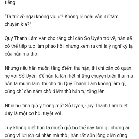
tiếng.
“Ta trở về ngài không vui ư? Không lẽ ngài vẫn để tâm
chuyện kia?”
Quý Thanh Lâm vẫn cho rằng chỉ cần Sở Uyên trở về, hắn sẽ
có thể tiếp tục làm pháo hôi, nhưng xem ra chỉ là ý nghĩ kỳ lạ
của hắn mà thôi.
Nhưng nếu hắn muốn tăng điểm thù hận, thì chỉ cần có quan
hệ với Sở Uyên, để hắn ta làm hết những chuyện biến thái mà
hắn ta muốn làm, thì cho dù Quý Thanh Lâm không làm gì,
cũng chỉ cần nằm chờ điểm thù hận tự tăng lên.
Nhìn hư tình giả ý trong mắt Sở Uyên, Quý Thanh Lâm biết
đây là một cơ hội tuyệt vời.
Tuy không biết hắn ta muốn giả bộ thế này làm gì, nhưng ai
cũng vì lợi ích cá nhân mà thôi, hắn rất sẵn lòng diễn cùng