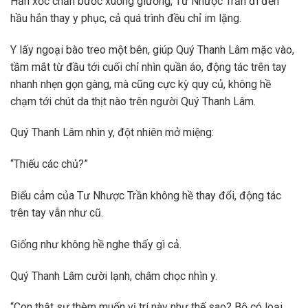
Hắn xốc chăn bước xuống giường, Tư Nhược Trần đi đến
hầu hắn thay y phục, cả quá trình đều chỉ im lặng.
Y lấy ngoại bào treo một bên, giúp Quý Thanh Lâm mặc vào,
tầm mắt từ đầu tới cuối chỉ nhìn quần áo, động tác trên tay
nhanh nhẹn gọn gàng, mà cũng cực kỳ quy củ, không hề
chạm tới chút da thịt nào trên người Quý Thanh Lâm.
Quý Thanh Lâm nhìn y, đột nhiên mở miệng:
“Thiếu các chủ?”
Biểu cảm của Tư Nhược Trần không hề thay đổi, động tác
trên tay vẫn như cũ.
Giống như không hề nghe thấy gì cả.
Quý Thanh Lâm cười lạnh, châm chọc nhìn y.
“Con thật sự thèm muốn vị trí này như thế sao? Bộ có loại