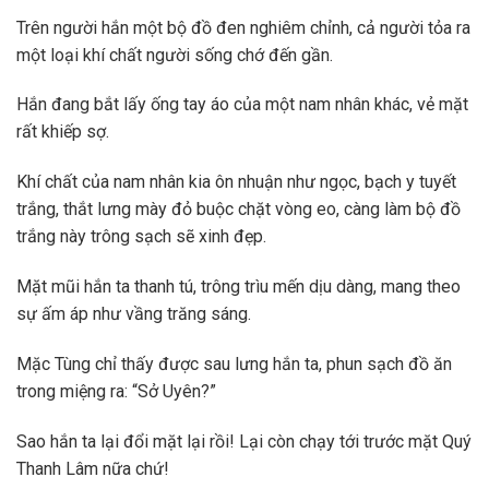
Trên người hắn một bộ đồ đen nghiêm chỉnh, cả người tỏa ra
một loại khí chất người sống chớ đến gần.
Hắn đang bắt lấy ống tay áo của một nam nhân khác, vẻ mặt
rất khiếp sợ.
Khí chất của nam nhân kia ôn nhuận như ngọc, bạch y tuyết
trắng, thắt lưng mày đỏ buộc chặt vòng eo, càng làm bộ đồ
trắng này trông sạch sẽ xinh đẹp.
Mặt mũi hắn ta thanh tú, trông trìu mến dịu dàng, mang theo
sự ấm áp như vầng trăng sáng.
Mặc Tùng chỉ thấy được sau lưng hắn ta, phun sạch đồ ăn
trong miệng ra: “Sở Uyên?”
Sao hắn ta lại đổi mặt lại rồi! Lại còn chạy tới trước mặt Quý
Thanh Lâm nữa chứ!