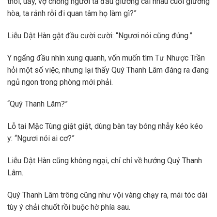
thôi, uầy, vợ chồng người ta đầu giường cãi nhau cuối giường
hòa, ta rảnh rỗi đi quan tâm họ làm gì?”
Liễu Dật Hàn gật đầu cười cười: “Ngươi nói cũng đúng.”
Y ngẩng đầu nhìn xung quanh, vốn muốn tìm Tư Nhược Trần
hỏi một số việc, nhưng lại thấy Quý Thanh Lâm đáng ra đang
ngủ ngon trong phòng mới phải.
“Quý Thanh Lâm?”
Lỗ tai Mặc Tùng giật giật, dùng bàn tay bóng nhẫy kéo kéo
y: “Ngươi nói ai cơ?”
Liễu Dật Hàn cũng không ngại, chỉ chỉ về hướng Quý Thanh
Lâm.
Quý Thanh Lâm trông cũng như vội vàng chạy ra, mái tóc dài
tùy ý chải chuốt rồi buộc hờ phía sau.