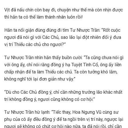
Vịt đã nấu chín còn bay đi, chuyện như thế mà còn nhịn được
thì hắn ta có thể làm thánh nhân luôn rồi!
Hắn ta nổi giận đùng đùng đi tìm Tư Nhược Trần: “Rốt cuộc
ngươi đã nói gì với Các Chủ, sao lão lại đột nhiên đổi ý đưa
vị trí Thiếu các chủ cho ngươi?”
Tư Nhược Trần nhìn hắn thấy buồn cười: “Ta cũng chưa nói gì
với ông ấy, chỉ nói rằng đồng ý hạ Tuyệt Tình Cổ, ông ấy liền
chấp nhận để ta làm Thiếu các chủ. Ta còn tưởng khó lắm,
không nghĩ tới lại đơn giản như vậy.”
“Dù cho Các Chủ đồng ý, chỉ cần những trưởng lão khác nhất
trí không đồng ý, ngươi cũng không có cơ hội.”
Tư Nhược Trần hừ lạnh: “Tiếc thay, Hoa Ngưng Vũ cùng sư
phụ của cô ấy đều đồng ý để ta ngồi trên vị trí này, ngược lại
ngươi sẽ không có chút cơ hội nào nữa, ta đã nói rồi, chỉ cần