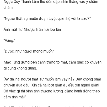
Ngực Quý Thanh Lâm thở dồn dập, nhìn thẳng vào y chằm
chằm:
“Ngươi thật sự muốn đoạn tuyệt quan hệ với ta sao?”
Ánh mắt Tư Nhược Trần hơi lóe lên:
“Vâng.”
“Được, như ngươi mong muốn.”
Mặc Tùng đứng bên cạnh trừng to mắt, cảm giác có khuyên
gì cũng không đúng.
“Ây da, hai người thật sự muốn làm vậy hả? Đây không phải
chuyện đùa đâu! Xin cả hai bớt giận đi, đều xin nguôi giận!
Có việc gì thì bình tĩnh thương lượng, đừng hành động theo
cảm tính mà!”