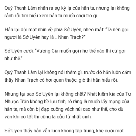
Quý Thanh Lâm nhận ra sự kỳ lạ của hắn ta, nhưng lại không
rảnh rỗi tìm hiểu xem hắn ta muốn chơi trò gì.
Hắn lại dời mắt nhìn về phía Sở Uyên, nheo mắt: “Ta nên gọi
ngươi là Sở Uyên hay là… Nhan Trạch?”
Sở Uyên cười: “Vương Gia muốn gọi như thế nào thì cứ gọi
như thế.”
Quý Thanh Lâm lại không nói thêm gì, trước đó hắn luôn cảm
thấy Nhan Trạch có hơi quen thuộc, giờ thì hắn hiểu rồi.
Nhưng tại sao Sở Uyên lại không chết? Nhát kiếm kia của Tư
Nhược Trần không hề lưu tình, rõ ràng là muốn lấy mạng của
hắn ta, mà còn bị đạp xuống vách núi cao như thế, cho dù
vận khí có tốt thì cũng là cửu tử nhất sinh.
Sở Uyên thấy hắn vẫn luôn không tập trung, khẽ cười một