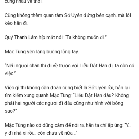
cùng nhau về thôi.”
Cũng không thèm quan tâm Sở Uyên đứng bên cạnh, mà lôi
kéo hắn đi.
Quý Thanh Lâm híp mắt nói: “Ta không muốn đi.”
Mặc Tùng yên lặng buông lỏng tay.
“Nếu ngươi chán thì đi về trước với Liễu Dật Hàn đi, ta còn có
việc.”
Việc gì thì không cần đoán cũng biết là Sở Uyên rồi, hắn lại
tìm kiếm xung quanh Mặc Tùng: “Liễu Dật Hàn đâu? Không
phải hai người các ngươi đi đâu cũng như hình với bóng
sao?”
Mặc Tùng nào có dũng cảm để nói ra, hắn ta chỉ ấp úng: “Y…
y đi nhà xí rồi… còn chưa về nữa…”