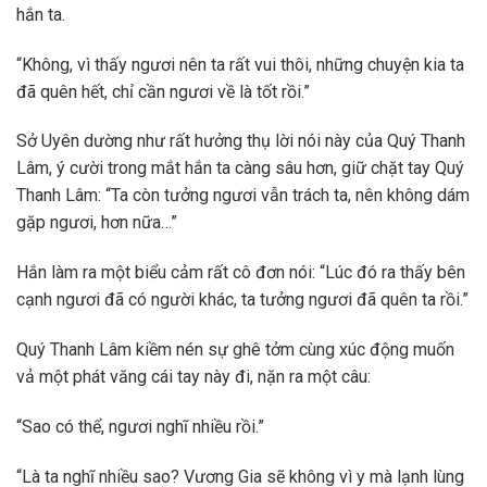
hắn ta.
“Không, vì thấy ngươi nên ta rất vui thôi, những chuyện kia ta
đã quên hết, chỉ cần ngươi về là tốt rồi.”
Sở Uyên dường như rất hưởng thụ lời nói này của Quý Thanh
Lâm, ý cười trong mắt hắn ta càng sâu hơn, giữ chặt tay Quý
Thanh Lâm: “Ta còn tưởng ngươi vẫn trách ta, nên không dám
gặp ngươi, hơn nữa…”
Hắn làm ra một biểu cảm rất cô đơn nói: “Lúc đó ra thấy bên
cạnh ngươi đã có người khác, ta tưởng ngươi đã quên ta rồi.”
Quý Thanh Lâm kiềm nén sự ghê tởm cùng xúc động muốn
vả một phát văng cái tay này đi, nặn ra một câu:
“Sao có thể, ngươi nghĩ nhiều rồi.”
“Là ta nghĩ nhiều sao? Vương Gia sẽ không vì y mà lạnh lùng