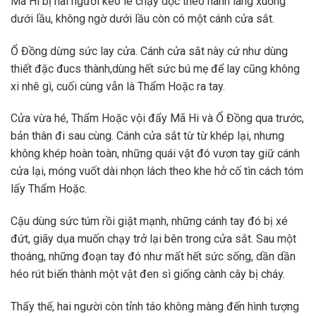
Mã Hi bị hai người kéo lê chạy dọc theo hành lang xuống
dưới lầu, không ngờ dưới lầu còn có một cánh cửa sắt.
Ổ Đồng dừng sức lay cửa. Cánh cửa sắt này cứ như dùng
thiết đặc đucs thành,dùng hết sức bú mẹ để lay cũng không
xi nhê gì, cuối cùng vẫn là Thẩm Hoặc ra tay.
Cửa vừa hé, Thẩm Hoặc vội đẩy Mã Hi và Ổ Đồng qua trước,
bản thân đi sau cùng. Cánh cửa sắt từ từ khép lại, nhưng
không khép hoàn toàn, những quái vật đó vươn tay giữ cánh
cửa lại, móng vuốt dài nhọn lách theo khe hở cố tìn cách tóm
lấy Thẩm Hoặc.
Cậu dùng sức túm rồi giật mạnh, những cánh tay đó bị xé
đứt, giãy dụa muốn chạy trở lại bên trong cửa sắt. Sau một
thoáng, những đoạn tay đó như mất hết sức sống, dần dần
héo rút biến thành một vật đen sì giống cành cây bị cháy.
Thấy thế, hai người còn tỉnh táo không màng đến hình tượng