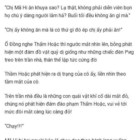
“Chị Mã Hi ăn khuya sao? Lạ thật, không phải diễn viên bọn
họ chú ý dáng người lắm hả? Buổi tối đều không ăn gì mà.”
“Chị ấy không ăn mà là có thứ gì đó ép chị ấy phải ăn!”
Ổ Đồng nghe Thẩm Hoặc thì ngước mắt nhìn lên, bỗng phát
hiện một đám đồ vật quỷ dị giống như những chiếc đèn l*иg
treo trên trần nhà, thân thể lập tức cứng đờ.
Thầm Hoặc phát hiện ra dị trạng của cô ấy, liền nhìn theo
tầm mắt của cô.
Trên trần nhà đều là những con quái vật khỉ cổ dài mắt đỏ,
chúng nó phát hiện đám đào phạm Thẩm Hoặc, vui vẻ tới
mức đôi mắt càng lúc càng đỏ!
“Chạy!!!”