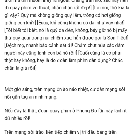
thôi mà tim muốn nhảy ra ngoài. Chàng trai nhỏ, sau này nên
đi quay phim võ thuật, chắc chắn rất đẹp!] [Lại nói, thứ kia là
gì vậy? Quỷ mà không giống quỷ lắm, trông có hơi giống
giống con khỉ?] [Êuuu, khỉ cũng không có dài như vậy nha!]
[Tôi biết tôi biết, nó là quỷ da đèn, không, bây giờ nó bị mấy
thứ quỷ quái trong núi chiếm xác, hẳn được gọi là Sơn Tiêu!]
[Đệch mợ, nhanh báo cảnh sát đi! Chậm chút nữa xác đám
người này cũng lạnh con bà nó rồi!] [Cuối cùng là có phải
thật hay không, hay là do đoàn làm phim dàn dựng? Chắc
chắn là giả rồi!]
……
Một giờ sáng, trên mạng ồn ào náo nhiệt, cư dân mạng sôi
nổi gắn tag an ninh mạng.
Nếu đây là thật, đoàn quay phim ở Phong Đô lần này lành ít
dữ nhiều rồi!
Trên mạng sôi trào, liên tiếp chiếm vị trí đầu bảng trên