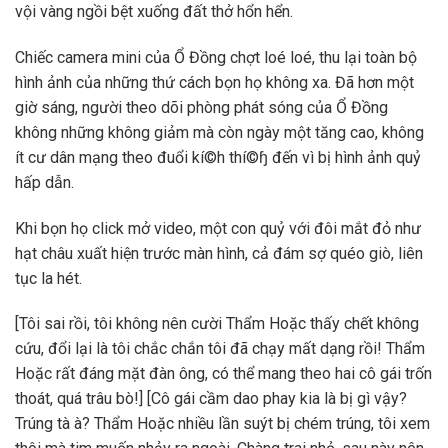
vội vàng ngồi bệt xuống đất thở hổn hển.
Chiếc camera mini của Ổ Đồng chợt loé loé, thu lại toàn bộ
hình ảnh của những thứ cách bọn họ không xa. Đã hơn một
giờ sáng, người theo dõi phòng phát sóng của Ổ Đồng
không những không giảm mà còn ngày một tăng cao, không
ít cư dân mạng theo đuổi kí©h thí©ɧ đến vì bị hình ảnh quỷ
hấp dẫn.
Khi bọn họ click mở video, một con quỷ với đôi mắt đỏ như
hạt châu xuất hiện trước màn hình, cả đám sợ quéo giò, liên
tục la hét.
[Tôi sai rồi, tôi không nên cười Thẩm Hoặc thấy chết không
cứu, đổi lại là tôi chắc chắn tôi đã chạy mất dạng rồi! Thẩm
Hoặc rất đáng mặt đàn ông, có thể mang theo hai cô gái trốn
thoát, quá trâu bò!] [Cô gái cầm dao phay kia là bị gì vậy?
Trúng tà à? Thẩm Hoặc nhiều lần suýt bị chém trúng, tôi xem