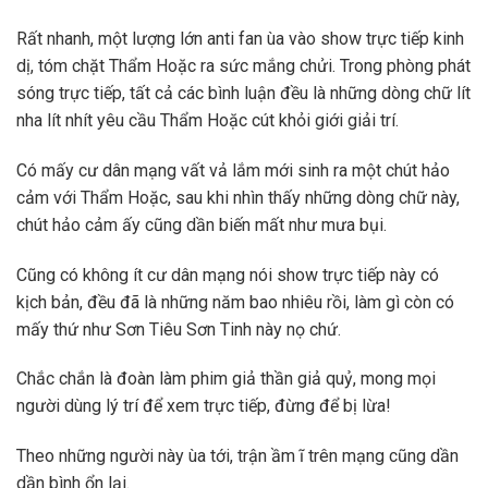
Rất nhanh, một lượng lớn anti fan ùa vào show trực tiếp kinh
dị, tóm chặt Thẩm Hoặc ra sức mắng chửi. Trong phòng phát
sóng trực tiếp, tất cả các bình luận đều là những dòng chữ lít
nha lít nhít yêu cầu Thẩm Hoặc cút khỏi giới giải trí.
Có mấy cư dân mạng vất vả lắm mới sinh ra một chút hảo
cảm với Thẩm Hoặc, sau khi nhìn thấy những dòng chữ này,
chút hảo cảm ấy cũng dần biến mất như mưa bụi.
Cũng có không ít cư dân mạng nói show trực tiếp này có
kịch bản, đều đã là những năm bao nhiêu rồi, làm gì còn có
mấy thứ như Sơn Tiêu Sơn Tinh này nọ chứ.
Chắc chắn là đoàn làm phim giả thần giả quỷ, mong mọi
người dùng lý trí để xem trực tiếp, đừng để bị lừa!
Theo những người này ùa tới, trận ầm ĩ trên mạng cũng dần
dần bình ổn lại.