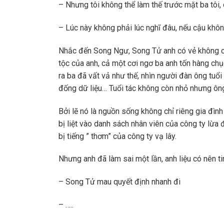
– Nhưng tôi không thể làm thế trước mặt ba tôi, 
– Lúc này không phải lúc nghĩ đâu, nếu cậu kh
Nhắc đến Song Ngư, Song Tử anh có vẻ không cò
tộc của anh, cả một cơi ngơ ba anh tốn hàng chụ
ra ba đã vất vả như thế, nhìn người đàn ông tuổ
đống dữ liệu… Tuổi tác không còn nhỏ nhưng ông
Bởi lẽ nó là nguồn sống không chỉ riêng gia đìn
bị liệt vào danh sách nhân viên của công ty lừa
bị tiếng ” thơm” của công ty vạ lây.
Nhưng anh đã làm sai một lần, anh liệu có nên t
– Song Tử mau quyết định nhanh đi
– …..