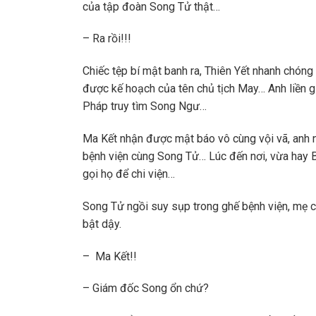
của tập đoàn Song Tử thật…
– Ra rồi!!!
Chiếc tệp bí mật banh ra, Thiên Yết nhanh chóng 
được kế hoạch của tên chủ tịch May… Anh liền 
Pháp truy tìm Song Ngư…
Ma Kết nhận được mật báo vô cùng vội vã, anh n
bệnh viện cùng Song Tử… Lúc đến nơi, vừa hay
gọi họ để chi viện…
Song Tử ngồi suy sụp trong ghế bệnh viện, mẹ 
bật dậy.
– Ma Kết!!
– Giám đốc Song ổn chứ?