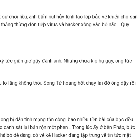
 sự chơi liều, anh bấm nút hủy lệnh tạo lớp bảo vệ khiến cho sân
 thẳng thừng đón tiếp virus và hacker xông vào bộ não… Quy
ỳ tức giận giơ gậy đánh anh. Nhưng chưa kịp hạ gậy, ông tức
…
 lo lắng không thôi, Song Tử hoảng hốt chạy lại đỡ ông dậy rồi
ong bị dân tình mạng tấn công, bao nhiều tiền bài của bạc đều
 cho cảnh sát lại bận rộn một phen… Trong lúc ấy ở bên Pháp, bức
 bỏ dễ dàng, có vẻ kẻ Hacker đang tập trung về tin tức mật