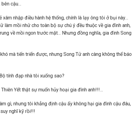
a bên cậu…
xâm nhập điều hành hệ thống, chính là lạy ông tôi ở bụi này…
ử làm mồi nhử cho toàn bộ sự chú ý đều thuộc về gia đình anh,
 trung về mồi ngon trước mặt… Nhưng đồng nghĩa, gia đình Song
u, khó mà tiến triển được, nhưng Song Tử anh càng không thể báo
? Bộ tính đạp nhà tôi xuống sao?
à Thiên Yết thật sự muốn hủy hoại gia đình anh!!!…
àm gì, nhưng tôi khẳng định cậu ấy không hại gia đình cậu đâu,
suy nghĩ kỹ rồi!!!