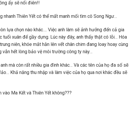
ông ấy sẽ nổi điên!!
ông nhanh Thiên Yết có thể mất manh mối tìm cô Song Ngư…
n lựa chọn nào khác…. Việc anh làm sẽ ảnh hưởng đến cả gia
c tuổi xuân để gầy dựng. Lúc này đây, anh thấy thật có lỗi… Hóa
i trung niên, khóe mắt hằn lên vết chân chim đang loay hoay cùng
 vẫn hết lòng bảo vệ môi trường công ty này…
h anh mà còn rất nhiều gia đình khác… Và các tên của họ đa số sẽ
 đảo… Khả năng thu nhập và làm việc của họ qua nơi khác đều sẽ
in vào Ma Kết và Thiên Yết không???