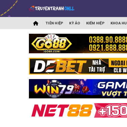
TIÊN HIỆP
KỲ ẢO
KIẾM HIỆP
KHOA HU