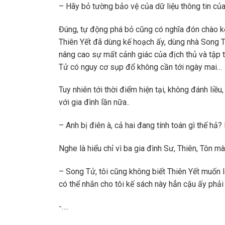
– Hãy bỏ tường bảo vệ của dữ liệu thông tin củ
Đúng, tự động phá bỏ cũng có nghĩa đón chào kẻ 
Thiên Yết đã dùng kế hoạch ấy, dùng nhà Song T
nâng cao sự mất cảnh giác của địch thủ và tập
Tử có nguy cơ sụp đổ không cần tới ngày mai…
Tuy nhiên tới thời điểm hiện tại, không đánh liề
với gia đình lần nữa..
– Anh bị điên à, cả hai đang tính toán gì thế hả
Nghe là hiểu chỉ vì ba gia đình Sư, Thiên, Tôn m
– Song Tử, tôi cũng không biết Thiên Yết muốn l
có thể nhắn cho tôi kế sách này hẳn cậu ấy phải 
-….