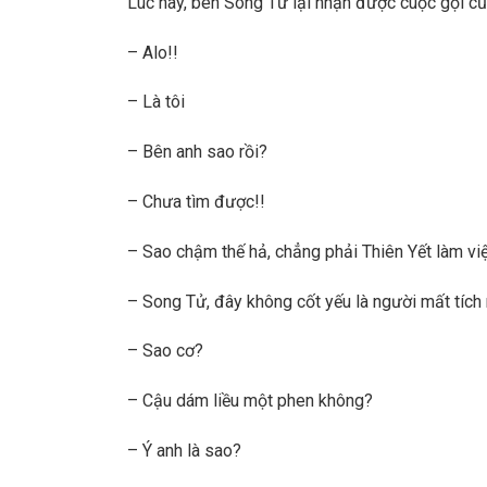
Lúc này, bên Song Tử lại nhận được cuộc gọi củ
– Alo!!
– Là tôi
– Bên anh sao rồi?
– Chưa tìm được!!
– Sao chậm thế hả, chẳng phải Thiên Yết làm vi
– Song Tử, đây không cốt yếu là người mất tích
– Sao cơ?
– Cậu dám liều một phen không?
– Ý anh là sao?