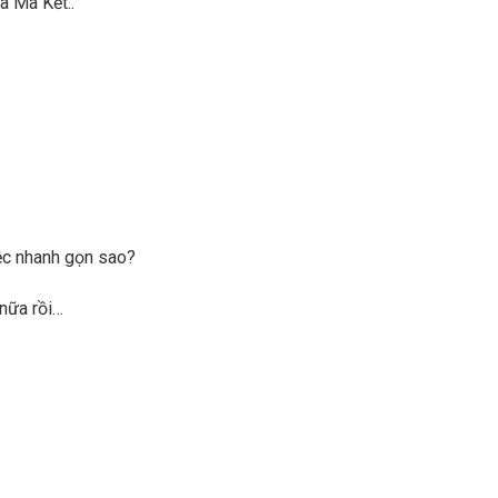
a Ma Kết..
ệc nhanh gọn sao?
 nữa rồi…