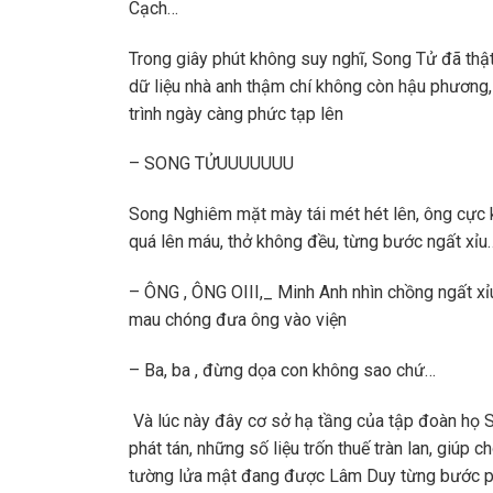
Cạch…
Trong giây phút không suy nghĩ, Song Tử đã thật
dữ liệu nhà anh thậm chí không còn hậu phương,
trình ngày càng phức tạp lên
– SONG TỬUUUUUUU
Song Nghiêm mặt mày tái mét hét lên, ông cực k
quá lên máu, thở không đều, từng bước ngất xỉu
– ÔNG , ÔNG OIII,_ Minh Anh nhìn chồng ngất xỉu
mau chóng đưa ông vào viện
– Ba, ba , đừng dọa con không sao chứ…
Và lúc này đây cơ sở hạ tầng của tập đoàn họ S
phát tán, những số liệu trốn thuế tràn lan, giúp
tường lửa mật đang được Lâm Duy từng bước phá