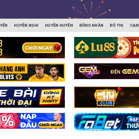
YỄN
HUYỀN NGHI
HUYỀN HUYỄN
ĐỒNG NHÂN
ĐÔ THỊ
CẠN