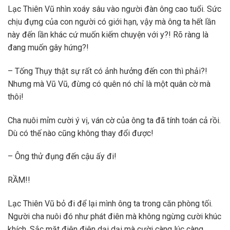
Lạc Thiên Vũ nhìn xoáy sâu vào người đàn ông cao tuổi. Sức
chịu đựng của con người có giới hạn, vậy mà ông ta hết lần
này đến lần khác cứ muốn kiếm chuyện với y?! Rõ ràng là
đang muốn gây hứng?!
– Tống Thụy thật sự rất có ảnh hưởng đến con thì phải?!
Nhưng mà Vũ Vũ, đừng có quên nó chỉ là một quân cờ mà
thôi!
Cha nuôi mỉm cười ý vị, ván cờ của ông ta đã tính toán cả rồi.
Dù có thế nào cũng không thay đổi được!
– Ông thử đụng đến cậu ấy đi!
RẦM!!
Lạc Thiên Vũ bỏ đi để lại mình ông ta trong căn phòng tối.
Người cha nuôi đó như phát điên mà không ngừng cười khúc
khích. Sắc mặt điên điên dại dại mà cười càng lúc càng