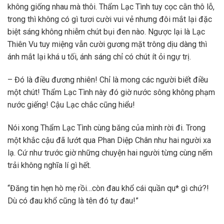
không giống nhau mà thôi. Thẩm Lạc Tình tuy cọc cằn thô lỗ,
trong thì không có gì tươi cười vui vẻ nhưng đôi mắt lại đặc
biệt sáng không nhiễm chút bụi đen nào. Ngược lại là Lạc
Thiên Vu tuy miệng vẫn cười gương mặt trông dịu dàng thì
ánh mắt lại khá u tối, ánh sáng chỉ có chút ít ỏi ngự trị.
– Đó là điều đương nhiên! Chỉ là mong các người biết điều
một chút! Thẩm Lạc Tình này đó giờ nước sông không phạm
nước giếng! Cậu Lạc chắc cũng hiểu!
Nói xong Thẩm Lạc Tình cùng băng của mình rời đi. Trong
một khắc cậu đã lướt qua Phan Diệp Chân như hai người xa
lạ. Cứ như trước giờ những chuyện hai người từng cùng nếm
trải không nghĩa lí gì hết.
“Đăng tin hẹn hò mẹ rồi…còn đau khổ cái quần qu* gì chứ?!
Dù có đau khổ cũng là tên đó tự đau!”
…