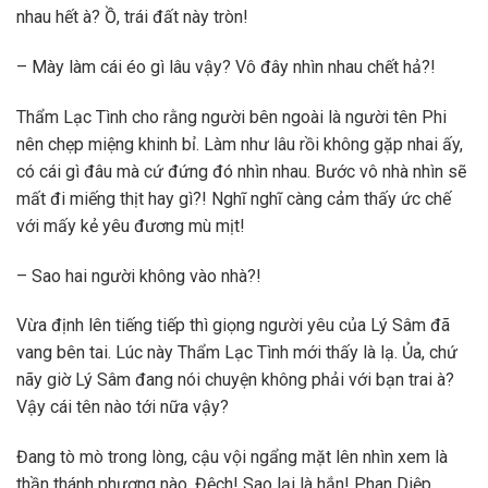
nhau hết à? Ồ, trái đất này tròn!
– Mày làm cái éo gì lâu vậy? Vô đây nhìn nhau chết hả?!
Thẩm Lạc Tình cho rằng người bên ngoài là người tên Phi
nên chẹp miệng khinh bỉ. Làm như lâu rồi không gặp nhai ấy,
có cái gì đâu mà cứ đứng đó nhìn nhau. Bước vô nhà nhìn sẽ
mất đi miếng thịt hay gì?! Nghĩ nghĩ càng cảm thấy ức chế
với mấy kẻ yêu đương mù mịt!
– Sao hai người không vào nhà?!
Vừa định lên tiếng tiếp thì giọng người yêu của Lý Sâm đã
vang bên tai. Lúc này Thẩm Lạc Tình mới thấy là lạ. Ủa, chứ
nãy giờ Lý Sâm đang nói chuyện không phải với bạn trai à?
Vậy cái tên nào tới nữa vậy?
Đang tò mò trong lòng, cậu vội ngẩng mặt lên nhìn xem là
thần thánh phương nào. Đệch! Sao lại là hắn! Phan Diệp