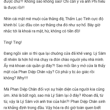
được chứ?! Không sao không sao! Chỉ cần y và anh Phi hiểu
là được rồi!!
Nhìn cái mặt mê muội của thằng đệ, Thẩm Lạc Tình cực độ
khinh bỉ. Lúc đầu còn sợ thằng cha đó như sợ hổ. Bây giờ
nhắc tới là khoái ra mặt, hừ, không có tiền đồ!
Ting! Ting!
Đang ngồi sân si thì qua lại chuông cửa đã khẽ vang. Lý Sâm
dĩ nhiên là hớn hở mà chạy ra đón chào người yêu nhà mình.
Ấy mà khoan cái quần gì đây?! Sao mỗi lần y mở cửa là thấy
mặt của Phan Diệp Chân vậy? Có phải y bị ảo giác rồi
không? Why!!!
Mà Phan Diệp Chân đối vợi sự hiện diện của người kia cũng
ừm…khá là bất ngờ, sao mà Lý Sâm lại ở đây? Khoan đã, từ
từ, vậy là Lý Sâm với anh trai của hắn?! Phan Diệp Chân sinh
ra khẳng định trong đầu. Vậy hóa ra đó giờ toàn quen biết