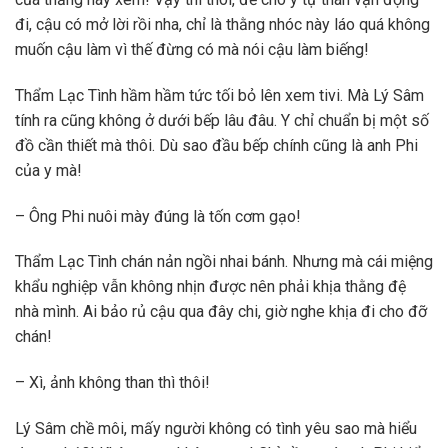
đi, cậu có mở lời rồi nha, chỉ là thằng nhóc này láo quá không
muốn cậu làm vì thế đừng có mà nói cậu làm biếng!
Thẩm Lạc Tình hầm hầm tức tối bỏ lên xem tivi. Mà Lý Sâm
tính ra cũng không ở dưới bếp lâu đâu. Y chỉ chuẩn bị một số
đồ cần thiết mà thôi. Dù sao đầu bếp chính cũng là anh Phi
của y mà!
– Ông Phi nuôi mày đúng là tốn cơm gạo!
Thẩm Lạc Tình chán nản ngồi nhai bánh. Nhưng mà cái miệng
khẩu nghiệp vẫn không nhịn được nên phải khịa thằng đệ
nhà mình. Ai bảo rủ cậu qua đây chi, giờ nghe khịa đi cho đỡ
chán!
– Xì, ảnh không than thì thôi!
Lý Sâm chề môi, mấy người không có tình yêu sao mà hiểu