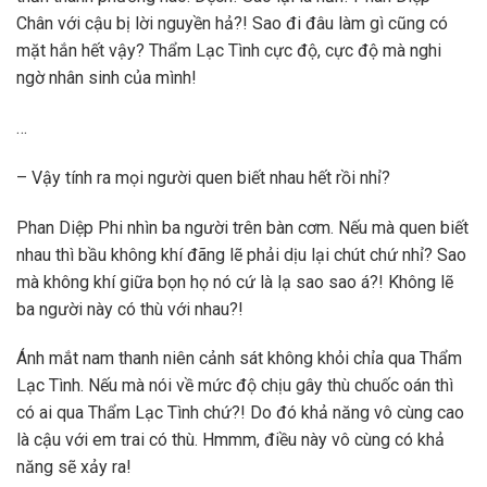
Chân với cậu bị lời nguyền hả?! Sao đi đâu làm gì cũng có
mặt hắn hết vậy? Thẩm Lạc Tình cực độ, cực độ mà nghi
ngờ nhân sinh của mình!
…
– Vậy tính ra mọi người quen biết nhau hết rồi nhỉ?
Phan Diệp Phi nhìn ba người trên bàn cơm. Nếu mà quen biết
nhau thì bầu không khí đãng lẽ phải dịu lại chút chứ nhỉ? Sao
mà không khí giữa bọn họ nó cứ là lạ sao sao á?! Không lẽ
ba người này có thù với nhau?!
Ánh mắt nam thanh niên cảnh sát không khỏi chỉa qua Thẩm
Lạc Tình. Nếu mà nói về mức độ chịu gây thù chuốc oán thì
có ai qua Thẩm Lạc Tình chứ?! Do đó khả năng vô cùng cao
là cậu với em trai có thù. Hmmm, điều này vô cùng có khả
năng sẽ xảy ra!