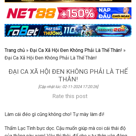
Trang chủ
»
Đại Ca Xã Hội Đen Không Phải Là Thế Thân!
»
Đại Ca Xã Hội Đen Không Phải Là Thế Thân!
ĐẠI CA XÃ HỘI ĐEN KHÔNG PHẢI LÀ THẾ
THÂN!
[Cập nhật lúc: 02-11-2024 17:20:26]
Rate this post
Làm cái đéo gì cũng không cho! Tự mày làm đi!
Thẩm Lạc Tình bực dọc. Cậu muốn giúp mà coi cái thái độ
của thằng này xem! Vậy thì thôi, để cho y tự thân vận động