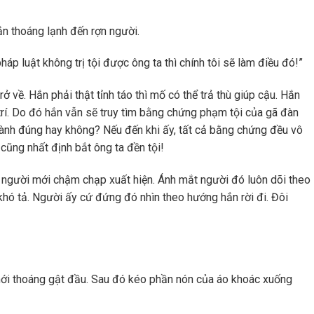
n thoáng lạnh đến rợn người.
pháp luật không trị tội được ông ta thì chính tôi sẽ làm điều đó!”
 về. Hắn phải thật tỉnh táo thì mố có thể trả thù giúp cậu. Hắn
trí. Do đó hắn vẫn sẽ truy tìm bằng chứng phạm tội của gã đàn
 hành đúng hay không? Nếu đến khi ấy, tất cả bằng chứng đều vô
n cũng nhất định bắt ông ta đền tội!
 người mới chậm chạp xuất hiện. Ánh mắt người đó luôn dõi theo
khó tả. Người ấy cứ đứng đó nhìn theo hướng hắn rời đi. Đôi
mới thoáng gật đầu. Sau đó kéo phần nón của áo khoác xuống