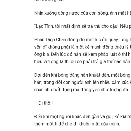
Nhìn xuống dòng nước của con sông, ánh mắt hắ
“Lạc Tình, tôi nhất định sẽ trả thù cho cậu! Nếu 
Phan Diệp Chân đứng đó một lúc rồi quay lưng trở
vốn dĩ không phải là một kẻ manh động thiếu lý 
ông kia. Đến lúc đó hắn sẽ xem pháp luật ó thi
hiệu với ông ta thì dù có phải trả giá thế nào hắ
Đợi đến khi bóng dáng hắn khuất dần, một bóng
hắn, trong đôi con người ánh lên nhiều cảm xúc 
chân như bất động mà đứng yên như tượng đá.
– Đi thôi!
Đến khi một người khác đến gần và gọi, kẻ kia 
thêm một tí để che đi khuôn mặt của mình.