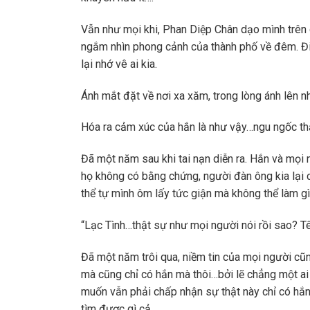
Vẫn như mọi khi, Phan Diệp Chân dạo mình trên 
ngắm nhìn phong cảnh của thành phố về đêm. Đi
lại nhớ vê ai kia.
Ánh mắt đặt về nơi xa xăm, trong lòng ánh lên n
Hóa ra cảm xúc của hắn là như vậy…ngu ngốc thậ
Đã một năm sau khi tai nạn diễn ra. Hắn và mọi
họ không có bằng chứng, người đàn ông kia lại 
thể tự mình ôm lấy tức giận mà không thể làm gì
“Lạc Tình…thật sự như mọi người nói rồi sao? Tê
Đã một năm trôi qua, niềm tin của mọi người cũn
mà cũng chỉ có hắn mà thôi…bởi lẽ chẳng một ai
muốn vẫn phải chấp nhận sự thật này chỉ có hắn
tìm được gì cả…