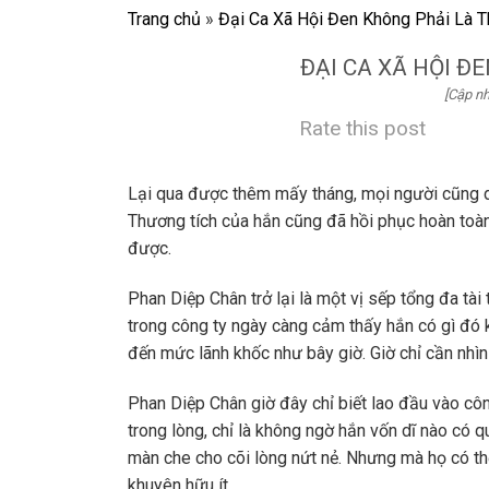
Trang chủ
»
Đại Ca Xã Hội Đen Không Phải Là T
ĐẠI CA XÃ HỘI Đ
[Cập nh
Rate this post
Lại qua được thêm mấy tháng, mọi người cũng dầ
Thương tích của hắn cũng đã hồi phục hoàn toàn,
được.
Phan Diệp Chân trở lại là một vị sếp tổng đa tài 
trong công ty ngày càng cảm thấy hắn có gì đó k
đến mức lãnh khốc như bây giờ. Giờ chỉ cần nhìn 
Phan Diệp Chân giờ đây chỉ biết lao đầu vào côn
trong lòng, chỉ là không ngờ hắn vốn dĩ nào có 
màn che cho cõi lòng nứt nẻ. Nhưng mà họ có th
khuyên hữu ít….