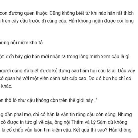
con đường quen thuộc. Cũng không biết từ khi nào hắn rất thích
 trên cây cầu trước đi cùng cậu. Hắn không ngăn được cõi lòng
hững nỗi niềm khó tả.
t, đến bây giờ hắn mới nhận ra trong lòng mình xem cậu là gì.
 người cũng đã biết được kẻ đứng sau hãm hại cậu là ai. Dẫu vậy
có quan hệ với một viên cảnh sát cấp cao. Do đó bọn họ chỉ có
 khác.
n thô lỗ như cậu không còn trên thế giới này…”
g dần phai mờ, chỉ có hắn là vẫn tin rằng cậu còn sống. Nhưng
 có được tn tức gì về cậu, ông nội Thẩm và Lý Sâm dù không
 là cố chấp vẫn luôn tìm kiếm cậu. Kết quả thì sao? Hắn không