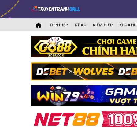
TIÊN HIỆP
KỲ ẢO
KIẾM HIỆP
KHOA HU