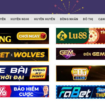
YỄN
HUYỀN NGHI
HUYỀN HUYỄN
ĐỒNG NHÂN
ĐÔ THỊ
CẠN