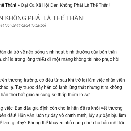
hế Thân!
»
Đại Ca Xã Hội Đen Không Phải Là Thế Thân!
EN KHÔNG PHẢI LÀ THẾ THÂN!
ật lúc: 02-11-2024 17:20:33]
n dà trở về nếp sống sinh hoạt bình thường của bản thân.
 chỉ là trong lòng thiếu đi một mảng không tài nào phục hồi
trên thương trường, có đều từ sau khi trở lại làm việc nhân viên
hác lạ. Tuy trước đây hắn có lạnh lùng thật nhưng ít ra không
hắn thôi bất giác ai cũng sẽ thấp thỏm lo sợ.
g việc. Ban đầu gia định còn cho là hắn đã ra khỏi vết thương
quên đâu! Hắn vẫn luôn tự dày vò chính mình, lấy sự bận bịu làm
ể làm gì đây? Không thể khuyên nhủ cũng như cho hắn một lời