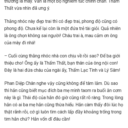
thường là máy. Vẫn là một bộ nghiêm túc chính chắn. Thẩm
Thất vừa nhìn đã ưng ý.
Thằng nhóc này đẹp trai thì có đẹp trai, phong độ cũng có
phong độ. Chưa kể lại còn là một đứa trẻ tài giỏi. Quả nhiên
là ông chọn không sai người! Cháu trai à, mau cảm ơn ông
của mày đi nhá!
– Cuối cùng thằng nhóc nhà con chịu về rồi sao? Để ba giới
thiệu cho! Ông ấy là Thẩm Thất, bạn thân của ông nội con!
Đây là hai đứa cháu của ngài ấy, Thẩm Lạc Tình và Lý Sâm!
Phan Diệp Chân nghe vậy cũng không để tâm lắm. Dù sao
thì hắn cũng biết mục đích ba mẹ mình taom ra buổi ăn cơm
này là gì. Thái độ của hắn đó giờ cũng rất rõ ràng. Trong lòng
hắn có ai ba mẹ hắn cũng thừa hiểu. Hắn càm thấy đôi lúc họ
thật rãnh rỗi, cớ gì luôn tìm cách lấp đầy khoảng trống trong
tim hắn chứ? Hắn vốn dĩ đâu cần!