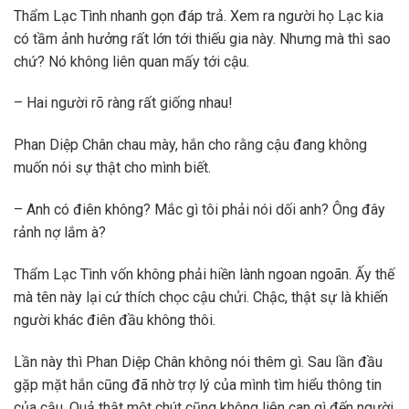
Thẩm Lạc Tình nhanh gọn đáp trả. Xem ra người họ Lạc kia
có tầm ảnh hưởng rất lớn tới thiếu gia này. Nhưng mà thì sao
chứ? Nó không liên quan mấy tới cậu.
– Hai người rõ ràng rất giống nhau!
Phan Diệp Chân chau mày, hắn cho rằng cậu đang không
muốn nói sự thật cho mình biết.
– Anh có điên không? Mắc gì tôi phải nói dối anh? Ông đây
rảnh nợ lắm à?
Thẩm Lạc Tình vốn không phải hiền lành ngoan ngoãn. Ấy thế
mà tên này lại cứ thích chọc cậu chửi. Chậc, thật sự là khiến
người khác điên đầu không thôi.
Lần này thì Phan Diệp Chân không nói thêm gì. Sau lần đầu
gặp mặt hắn cũng đã nhờ trợ lý của mình tìm hiểu thông tin
của cậu. Quả thật một chút cũng không liên can gì đến người