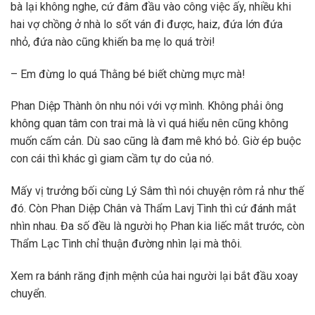
bà lại không nghe, cứ đâm đầu vào công việc ấy, nhiều khi
hai vợ chồng ở nhà lo sốt ván đi được, haiz, đứa lớn đứa
nhỏ, đứa nào cũng khiến ba mẹ lo quá trời!
– Em đừng lo quá Thằng bé biết chừng mực mà!
Phan Diệp Thành ôn nhu nói với vợ mình. Không phải ông
không quan tâm con trai mà là vì quá hiểu nên cũng không
muốn cấm cản. Dù sao cũng là đam mê khó bỏ. Giờ ép buộc
con cái thì khác gì giam cầm tự do của nó.
Mấy vị trưởng bối cùng Lý Sâm thì nói chuyện rôm rả như thế
đó. Còn Phan Diệp Chân và Thẩm Lavj Tình thì cứ đánh mắt
nhìn nhau. Đa số đều là người họ Phan kia liếc mắt trước, còn
Thẩm Lạc Tình chỉ thuận đường nhìn lại mà thôi.
Xem ra bánh răng định mệnh của hai người lại bắt đầu xoay
chuyển.