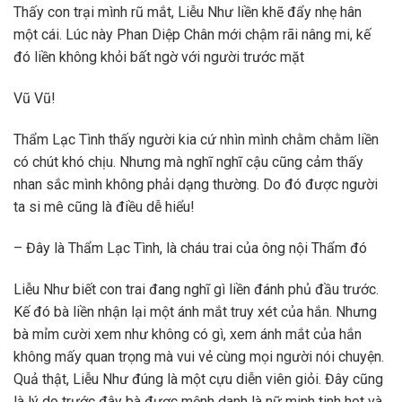
Thấy con trại mình rũ mắt, Liễu Như liền khẽ đẩy nhẹ hân
một cái. Lúc này Phan Diệp Chân mới chậm rãi nâng mi, kế
đó liền không khỏi bất ngờ với người trước mặt
Vũ Vũ!
Thẩm Lạc Tình thấy người kia cứ nhìn mình chằm chằm liền
có chút khó chịu. Nhưng mà nghĩ nghĩ cậu cũng cảm thấy
nhan sắc mình không phải dạng thường. Do đó được người
ta si mê cũng là điều dễ hiểu!
– Đây là Thẩm Lạc Tình, là cháu trai của ông nội Thẩm đó
Liễu Như biết con trai đang nghĩ gì liền đánh phủ đầu trước.
Kế đó bà liền nhận lại một ánh mắt truy xét của hắn. Nhưng
bà mỉm cười xem như không có gì, xem ánh mắt của hắn
không mấy quan trọng mà vui vẻ cùng mọi người nói chuyện.
Quả thật, Liễu Như đúng là một cựu diễn viên giỏi. Đây cũng
là lý do trước đây bà được mệnh danh là nữ minh tinh hot và