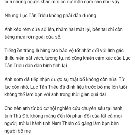
của những người khác mới có sự mẫn cảm cao như vậy.
Nhưng Lục Tẫn Triêu không phải dẫn đường.
Anh kéo rèm cửa sổ lên, nhắm hai mắt lại, bên tai chỉ còn
tiếng mưa rơi ngoài cửa sổ.
Tiếng ồn trắng là hàng rào bảo vệ tốt nhất đối với lính gác
thiếu niên sát vách, tương tự, nó cũng khiến cảm xúc của Lục
Tẫn Triêu dần dần bình tĩnh lại.
Anh sớm đã tiếp nhận được sự thật bố không còn nữa. Từ
lúc còn nhỏ, Lục Tẫn Triêu đã định liệu trước bố mẹ lớn tuổi
không thể làm bạn với anh trong thời gian quá dài.
Cho nên anh từ bỏ cơ hội nghiên cứu chuyên sâu tại hành
tinh Thủ Đô, không màng đến lời phản đối của tất cả mọi
người, trở lại hành tinh Nam Thiên cố gắng làm bạn bên
người bố mẹ.