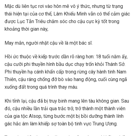
Mặc dù liên tục rơi vào hôn mê vô ý thức, nhưng từ trạng
thái hiện tại của cơ thể, Lâm Khiếu Minh vẫn có thể cảm giác
được Lục Tẫn Triêu chăm sóc cho cậu cực kỳ tốt trong
khoảng thời gian này,
May mắn, người nhặt cậu về là một bác sĩ.
Hồi ức thuộc về kiếp trước dần rõ ràng hơn: 18 tuổi năm ấy,
cậu cưỡi phi thuyền hình bầu dục chạy trốn khỏi Thánh Sở.
Phi thuyền hạ cánh khẩn cấp trong rừng cây hành tinh Nam
Thiên, cậu ráng chống đỡ bò vào hang động, cuối cùng ngã
xuống đất trong quá trình thay máu.
Khi tỉnh lại, cậu đã bị truy binh mang lên tàu không gian. Sau
đó, cậu nhiều lần trải qua trắc trở, trở thành một thành viên
của gia tộc Alsop, từng bước một bị bồi dưỡng thành lính
gác hắc ám làm khiếp sợ toàn bộ tinh vực Trung Ương.