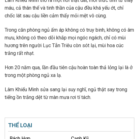
Lâm Khiếu Minh thở ra một hơi thật dài, mới thức tỉnh từ thay
máu, cả thân thể và tinh thần của cậu đều khá yếu ớt, chỉ
chốc lát sau cậu liền cảm thấy mỏi mệt vô cùng.
Trong căn phòng ngủ ấm áp không có truy binh, không có âm
mưu, không có theo dõi khắp mọi ngóc ngách, chỉ có mùi
hương trên người Lục Tẫn Triêu còn sót lại, mùi hoa cúc
trắng rất nhạt.
Hơn 20 năm qua, lần đầu tiên cậu hoàn toàn thả lỏng lại là ở
trong một phòng ngủ xa lạ.
Lâm Khiếu Minh sửa sang lại suy nghĩ, ngủ thật say trong
tiếng ồn trắng dệt từ màn mưa rơi tí tách.
THỂ LOẠI
Bách Hợp
Cạnh Kỹ