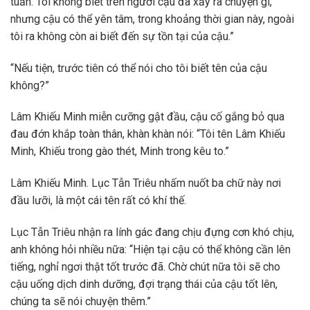
tuần. Tôi không biết trên người cậu đã xảy ra chuyện gì,
nhưng cậu có thể yên tâm, trong khoảng thời gian này, ngoài
tôi ra không còn ai biết đến sự tồn tại của cậu.”
“Nếu tiện, trước tiên có thể nói cho tôi biết tên của cậu
không?”
Lâm Khiếu Minh miễn cưỡng gật đầu, cậu cố gắng bỏ qua
đau đớn khắp toàn thân, khàn khàn nói: “Tôi tên Lâm Khiếu
Minh, Khiếu trong gào thét, Minh trong kêu to.”
Lâm Khiếu Minh. Lục Tẫn Triêu nhấm nuốt ba chữ này nơi
đầu lưỡi, là một cái tên rất có khí thế.
Lục Tẫn Triêu nhận ra lính gác đang chịu đựng cơn khó chịu,
anh không hỏi nhiều nữa: “Hiện tại cậu có thể không cần lên
tiếng, nghỉ ngơi thật tốt trước đã. Chờ chút nữa tôi sẽ cho
cậu uống dịch dinh dưỡng, đợi trạng thái của cậu tốt lên,
chúng ta sẽ nói chuyện thêm.”