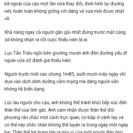
bề ngoài của cậu một lần nữa thay đổi, định hình lại đường
nét, hoàn toàn không giống với dáng vẻ vừa mới được nhặt
về.
Khả năng ngay cả người gần gũi nhất đứng trước mặt cũng
sẽ không nhận ra rốt cuộc thiếu niên là ai.
Lục Tẫn Triêu ngồi bên giường, mượn ánh đèn đường yếu ớt
ngoài cửa sổ đánh giá thiếu niên.
Người trước mắt cao chừng 1m85, suốt mười mấy ngày chỉ
dựa vào dịch dinh dưỡng cầm mạng mà dáng người vẫn
không hề biến dạng.
Lúc lau người cho cậu, anh không thể tránh khỏi tiếp xúc đến
thân thể của lính gác. Anh cảm nhận được thân thể đối
phương rắn chắc một cách trực quan, cơ bắp ở cánh tay và
cơ thể này chắc chắn không thể luyện ra trong ngày một ngày
hai. Thân thể trẻ trung tản ra mùi vị của một người đàn ông