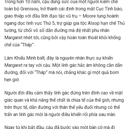
Trong hơn 10 năm, cậu dùng sức của một người kiềm chế
toàn bộ Grenisou, trở thành cái đinh trong mắt Cục Tình báo,
giao thiệp với đầu lĩnh đạo tặc vũ trụ – Moore tung hoành
ngang dọc tinh vực Thứ 5, trợ giúp gia tộc Alsop hạn chế Thủ
tướng, từ chối vô số dẫn đường mà đệ nhất phu nhân
Margaret nhét tới, cũng bởi vậy hoàn toàn thoát khỏi khống
chế của “Tháp”.
Lâm Khiếu Minh biết, đây là nguyên nhân thực sự khiến
Margaret ra tay với cậu. Một lính gác hắc ám không cần dẫn
đường, đối với “Tháp” mà nói, chẳng khác gì một quả bom
hẹn giờ.
Người đời đều cảm thấy lính gác đứng trên đỉnh cao về mặt
giác quan và khả năng thể chất là chúa tể của thế giới, nhưng
trên thực tế, dẫn đường với thân thể yếu đuối nhưng có thể
trấn an lính gác mới là người điều khiển rối phía sau màn.
Ngay từ khi bắt đầu, cậu đã bước vào một bàn cờ mà đi