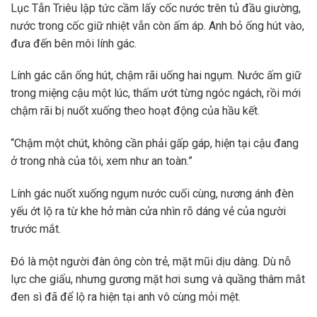
Lục Tẫn Triêu lập tức cầm lấy cốc nước trên tủ đầu giường,
nước trong cốc giữ nhiệt vẫn còn ấm áp. Anh bỏ ống hút vào,
đưa đến bên môi lính gác.
Lính gác cắn ống hút, chậm rãi uống hai ngụm. Nước ấm giữ
trong miệng cậu một lúc, thấm ướt từng ngóc ngách, rồi mới
chậm rãi bị nuốt xuống theo hoạt động của hầu kết.
“Chậm một chút, không cần phải gấp gáp, hiện tại cậu đang
ở trong nhà của tôi, xem như an toàn.”
Lính gác nuốt xuống ngụm nước cuối cùng, nương ánh đèn
yếu ớt lộ ra từ khe hở màn cửa nhìn rõ dáng vẻ của người
trước mắt.
Đó là một người đàn ông còn trẻ, mặt mũi dịu dàng. Dù nỗ
lực che giấu, nhưng gương mặt hơi sưng và quầng thâm mắt
đen sì đã để lộ ra hiện tại anh vô cùng mỏi mệt.