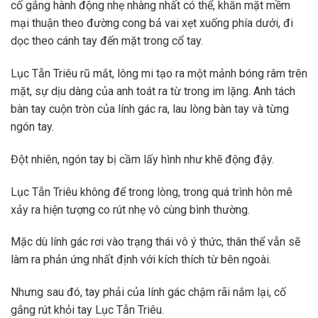
cố gắng hành động nhẹ nhàng nhất có thể, khăn mặt mềm
mại thuận theo đường cong bả vai xẹt xuống phía dưới, đi
dọc theo cánh tay đến mặt trong cổ tay.
Lục Tẫn Triêu rũ mắt, lông mi tạo ra một mảnh bóng râm trên
mặt, sự dịu dàng của anh toát ra từ trong im lặng. Anh tách
bàn tay cuộn tròn của lính gác ra, lau lòng bàn tay và từng
ngón tay.
Đột nhiên, ngón tay bị cầm lấy hình như khẽ động đậy.
Lục Tẫn Triêu không để trong lòng, trong quá trình hôn mê
xảy ra hiện tượng co rút nhẹ vô cùng bình thường.
Mặc dù lính gác rơi vào trạng thái vô ý thức, thân thể vẫn sẽ
làm ra phản ứng nhất định với kích thích từ bên ngoài.
Nhưng sau đó, tay phải của lính gác chậm rãi nắm lại, cố
gắng rút khỏi tay Lục Tẫn Triêu.