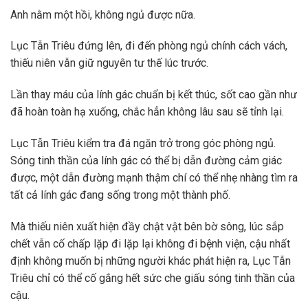
Anh nằm một hồi, không ngủ được nữa.
Lục Tẫn Triêu đứng lên, đi đến phòng ngủ chính cách vách,
thiếu niên vẫn giữ nguyên tư thế lúc trước.
Lần thay máu của lính gác chuẩn bị kết thúc, sốt cao gần như
đã hoàn toàn hạ xuống, chắc hẳn không lâu sau sẽ tỉnh lại.
Lục Tẫn Triêu kiểm tra đá ngăn trở trong góc phòng ngủ.
Sóng tinh thần của lính gác có thể bị dẫn đường cảm giác
được, một dẫn đường mạnh thậm chí có thể nhẹ nhàng tìm ra
tất cả lính gác đang sống trong một thành phố.
Mà thiếu niên xuất hiện đầy chật vật bên bờ sông, lúc sắp
chết vẫn cố chấp lặp đi lặp lại không đi bệnh viện, cậu nhất
định không muốn bị những người khác phát hiện ra, Lục Tẫn
Triêu chỉ có thể cố gắng hết sức che giấu sóng tinh thần của
cậu.