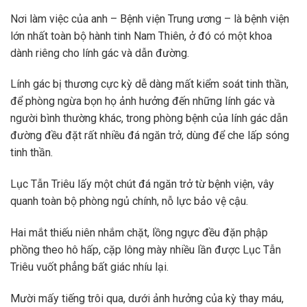
Nơi làm việc của anh – Bệnh viện Trung ương – là bệnh viện
lớn nhất toàn bộ hành tinh Nam Thiên, ở đó có một khoa
dành riêng cho lính gác và dẫn đường.
Lính gác bị thương cực kỳ dễ dàng mất kiểm soát tinh thần,
để phòng ngừa bọn họ ảnh hưởng đến những lính gác và
người bình thường khác, trong phòng bệnh của lính gác dẫn
đường đều đặt rất nhiều đá ngăn trở, dùng để che lấp sóng
tinh thần.
Lục Tẫn Triêu lấy một chút đá ngăn trở từ bệnh viện, vây
quanh toàn bộ phòng ngủ chính, nỗ lực bảo vệ cậu.
Hai mắt thiếu niên nhắm chặt, lồng ngực đều đặn phập
phồng theo hô hấp, cặp lông mày nhiều lần được Lục Tẫn
Triêu vuốt phẳng bất giác nhíu lại.
Mười mấy tiếng trôi qua, dưới ảnh hưởng của kỳ thay máu,