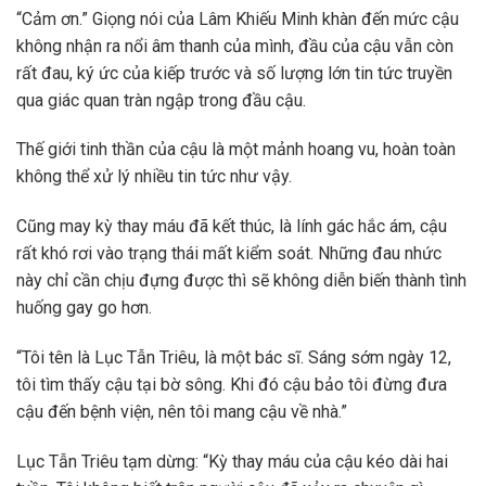
“Cảm ơn.” Giọng nói của Lâm Khiếu Minh khàn đến mức cậu
không nhận ra nổi âm thanh của mình, đầu của cậu vẫn còn
rất đau, ký ức của kiếp trước và số lượng lớn tin tức truyền
qua giác quan tràn ngập trong đầu cậu.
Thế giới tinh thần của cậu là một mảnh hoang vu, hoàn toàn
không thể xử lý nhiều tin tức như vậy.
Cũng may kỳ thay máu đã kết thúc, là lính gác hắc ám, cậu
rất khó rơi vào trạng thái mất kiểm soát. Những đau nhức
này chỉ cần chịu đựng được thì sẽ không diễn biến thành tình
huống gay go hơn.
“Tôi tên là Lục Tẫn Triêu, là một bác sĩ. Sáng sớm ngày 12,
tôi tìm thấy cậu tại bờ sông. Khi đó cậu bảo tôi đừng đưa
cậu đến bệnh viện, nên tôi mang cậu về nhà.”
Lục Tẫn Triêu tạm dừng: “Kỳ thay máu của cậu kéo dài hai