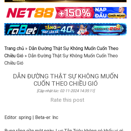
Trang chủ
»
Dẫn Đường Thật Sự Không Muốn Cuốn Theo
Chiều Gió
»
Dẫn Đường Thật Sự Không Muốn Cuốn Theo
Chiều Gió
DẪN ĐƯỜNG THẬT SỰ KHÔNG MUỐN
CUỐN THEO CHIỀU GIÓ
[Cập nhật lúc: 02-11-2024 14:35:11]
Rate this post
Editor: spring | Beta-er: lnc
Bụng rỗng gần một ngày, Lục Tẫn Triêu không có khẩu vị gì,