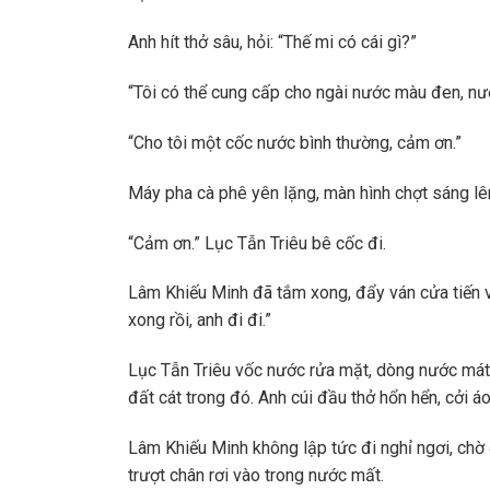
Anh hít thở sâu, hỏi: “Thế mi có cái gì?”
“Tôi có thể cung cấp cho ngài nước màu đen, n
“Cho tôi một cốc nước bình thường, cảm ơn.”
Máy pha cà phê yên lặng, màn hình chợt sáng lê
“Cảm ơn.” Lục Tẫn Triêu bê cốc đi.
Lâm Khiếu Minh đã tắm xong, đẩy ván cửa tiến 
xong rồi, anh đi đi.”
Lục Tẫn Triêu vốc nước rửa mặt, dòng nước mát 
đất cát trong đó. Anh cúi đầu thở hổn hển, cởi á
Lâm Khiếu Minh không lập tức đi nghỉ ngơi, chờ 
trượt chân rơi vào trong nước mất.