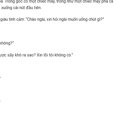
loa. Trong góc có một chiếc máy, trông như một chiếc máy pha cà
 xuống cái nút đầu tiên.
iàu tình cảm: “Chào ngài, xin hỏi ngài muốn uống chút gì?”
 không?”
ược sấy khô ra sao? Xin lỗi tôi không có.”
”
”