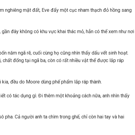
đâm nghiêng mặt đất, Eve đẩy một cục nham thạch đỏ hồng sang
n, gần đây không có khu vực khai thác mỏ, hẳn có thể xem như nơi
n năm ngã rẽ, cuối cùng họ cũng nhìn thấy dấu vết sinh hoạt.
chất đống tại ngã ba, còn có rất nhiều vật thể được lắp ráp
i kia, đều do Moore dùng phế phẩm lắp ráp thành.
 biết có tác dụng gì. Đi thêm một khoảng cách nữa, anh nhìn thấy
 pha. Cả người anh ta chìm trong ghế, chỉ còn hai tay và hai