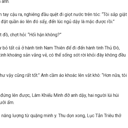
 anh.
 tay cậu ra, nghiêng đầu quệt đi giọt nước trên tóc: “Tôi sắp giặt
ữa đặt quần áo lên đó sấy, đến lúc ngủ dậy là mặc được rồi.”
 đồ, chợt hỏi: “Hối hận không?”
ừ bỏ tất cả ở hành tinh Nam Thiên để đi đến hành tinh Thủ Đô,
inh khoáng sản vắng vẻ, có thể sống sót rời khỏi đây không đều
hư vậy cũng rất tốt.” Anh cầm áo khoác lên vắt khô: “Hơn nữa, tôi
 đứng lên được, Lâm Khiếu Minh đỡ anh dậy, hai người lúi húi
sưởi ấm.
năng lượng từ quặng minh y. Thu dọn xong, Lục Tẫn Triêu thở