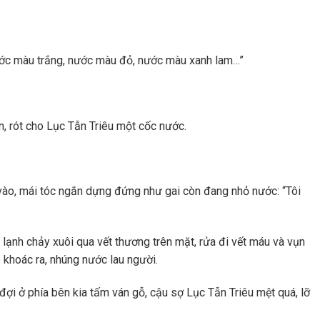
ước màu trắng, nước màu đỏ, nước màu xanh lam…”
n, rót cho Lục Tẫn Triêu một cốc nước.
vào, mái tóc ngắn dựng đứng như gai còn đang nhỏ nước: “Tôi
lạnh chảy xuôi qua vết thương trên mặt, rửa đi vết máu và vụn
o khoác ra, nhúng nước lau người.
đợi ở phía bên kia tấm ván gỗ, cậu sợ Lục Tẫn Triêu mệt quá, lỡ