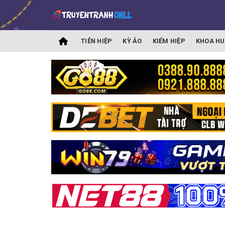
TIÊN HIỆP
KỲ ẢO
KIẾM HIỆP
KHOA HU