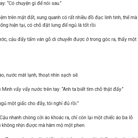
ay: “Có chuyện gì để nói sau.”
ệm trên mặt đất, xung quanh có rất nhiều đồ đạc linh tinh, thế mà
ống hiện tại, có chỗ đặt lưng để ngủ là tốt rồi.
ớc, cậu đẩy tấm ván gỗ di chuyển được ở trong góc ra, thấy một
ào, nước mát lạnh, thoạt nhìn sạch sẽ.
Minh vẩy vẩy nước trên tay: “Anh ta biết tìm chỗ thật đấy.”
gủ một giấc cho đẫy, tôi nghỉ đủ rồi.”
ậu nhanh chóng cởi áo khoác ra, chỉ còn lại một chiếc áo ba lỗ
iêu không nhịn được mà hâm mộ một phen.