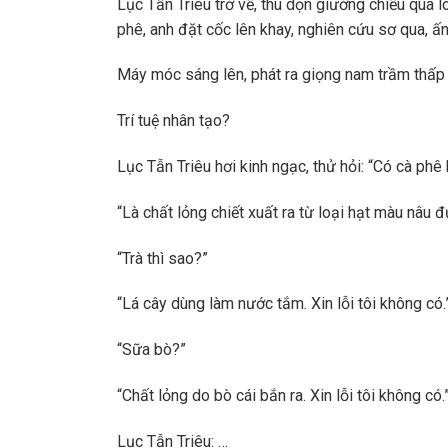
Lục Tẫn Triêu trở về, thu dọn giường chiếu qua 
phê, anh đặt cốc lên khay, nghiên cứu sơ qua, ấn
Máy móc sáng lên, phát ra giọng nam trầm thấp g
Trí tuệ nhân tạo?
Lục Tẫn Triêu hơi kinh ngạc, thử hỏi: “Có cà phê
“Là chất lỏng chiết xuất ra từ loại hạt màu nâu đ
“Trà thì sao?”
“Lá cây dùng làm nước tắm. Xin lỗi tôi không có.
“Sữa bò?”
“Chất lỏng do bò cái bắn ra. Xin lỗi tôi không có.
Lục Tẫn Triêu: …