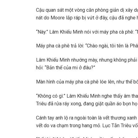
Cậu quan sát một vòng căn phòng giản dị xây d
nát do Moore lắp ráp bị vứt ở đây, cậu đã nghe 
“Này.” Lâm Khiếu Minh nói với máy pha cà phê: “M
Máy pha cà phê trả lời: “Chào ngài, tôi tên là P
Lâm Khiếu Minh nhướng mày, nhưng không phải b
hỏi: “Bản thể của mi ở đâu?”
Màn hình của máy pha cà phê lóe lên, như thể bối
“Không có gì.” Lâm Khiếu Minh nghe thấy âm tha
Triêu đã rửa ráy xong, đang giặt quần áo bọn họ 
Cánh tay anh lộ ra ngoài toàn là vết thương xanh
vết do va chạm trong hang mỏ. Lục Tẫn Triêu vốn