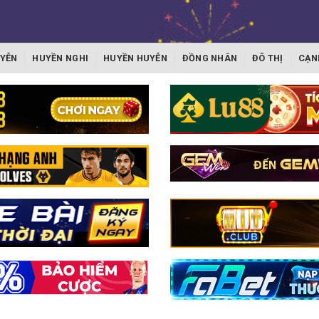
YỄN
HUYỀN NGHI
HUYỀN HUYỄN
ĐỒNG NHÂN
ĐÔ THỊ
CẠN