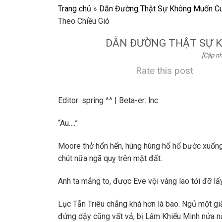
Trang chủ
»
Dẫn Đường Thật Sự Không Muốn Cu
Theo Chiều Gió
DẪN ĐƯỜNG THẬT SỰ K
[Cập nh
Rate this post
Editor: spring ^^ | Beta-er: lnc
“Au….”
Moore thở hổn hển, hùng hùng hổ hổ bước xuống 
chút nữa ngã quỵ trên mặt đất.
Anh ta mắng to, được Eve vội vàng lao tới đỡ lấy
Lục Tẫn Triêu chẳng khá hơn là bao. Ngủ một gi
đứng dậy cũng vất vả, bị Lâm Khiếu Minh nửa 