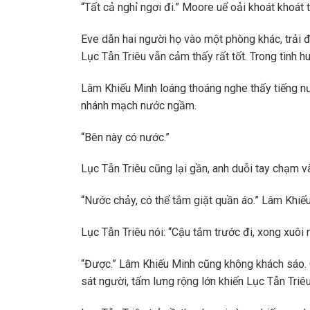
“Tất cả nghỉ ngơi đi.” Moore uể oải khoát khoát t
Eve dẫn hai người họ vào một phòng khác, trải đ
Lục Tẫn Triêu vẫn cảm thấy rất tốt. Trong tình hu
Lâm Khiếu Minh loáng thoáng nghe thấy tiếng nư
nhánh mạch nước ngầm.
“Bên này có nước.”
Lục Tẫn Triêu cũng lại gần, anh duỗi tay chạm v
“Nước chảy, có thể tắm giặt quần áo.” Lâm Khiếu 
Lục Tẫn Triêu nói: “Cậu tắm trước đi, xong xuôi n
“Được.” Lâm Khiếu Minh cũng không khách sáo. C
sát người, tấm lưng rộng lớn khiến Lục Tẫn Tr