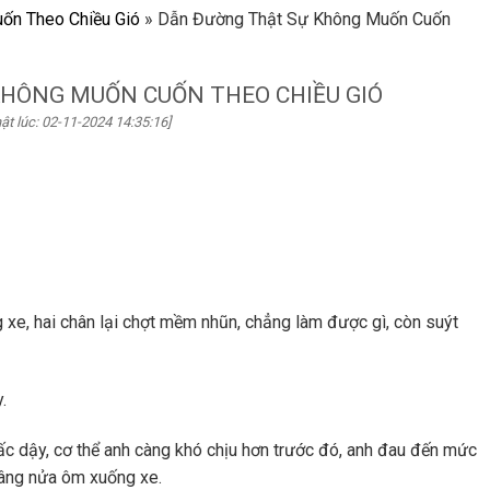
ốn Theo Chiều Gió
»
Dẫn Đường Thật Sự Không Muốn Cuốn
HÔNG MUỐN CUỐN THEO CHIỀU GIÓ
ật lúc: 02-11-2024 14:35:16]
xe, hai chân lại chợt mềm nhũn, chẳng làm được gì, còn suýt
.
ấc dậy, cơ thể anh càng khó chịu hơn trước đó, anh đau đến mức
nâng nửa ôm xuống xe.