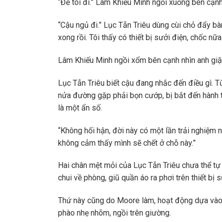
“Để tôi đi.” Lâm Khiếu Minh ngồi xuống bên cạnh
“Cậu ngủ đi.” Lục Tẫn Triêu dùng cùi chỏ đẩy bàn
xong rồi. Tôi thấy có thiết bị sưởi điện, chốc n
Lâm Khiếu Minh ngồi xổm bên cạnh nhìn anh giặt
Lục Tẫn Triêu biết cậu đang nhắc đến điều gì. T
nửa đường gặp phải bọn cướp, bị bắt đến hành t
là một ẩn số.
“Không hối hận, đời này có một lần trải nghiệm n
không cảm thấy mình sẽ chết ở chỗ này.”
Hai chân mệt mỏi của Lục Tẫn Triêu chưa thể tự
chui về phòng, giũ quần áo ra phơi trên thiết bị 
Thứ này cũng do Moore làm, hoạt động dựa vào 
phào nhẹ nhõm, ngồi trên giường.