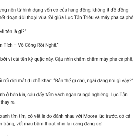
ựng nên từ hình dạng vốn có của hang động, không ít đồ đồng
hết đoạn đối thoại vừa rồi giữa Lục Tẫn Triêu và máy pha cà phê.
i tên là gì?”
hân Tích – Vô Công Rồi Nghề.”
ởi vì cái tên kỳ quặc này. Cậu nhìn chằm chằm máy pha cà phê,
 rối dời mắt đi chỗ khác: “Bản thể gì chứ, ngài đang nói gì vậy?”
nh ở bên kia, cậu đẩy tấm vách ngăn ra ngó nghiêng. Lục Tẫn
thay ra.
 xanh tím tím, có vết là do đánh nhau với Moore lúc trước, có cả
 trắng, vết máu bầm thoạt nhìn lại càng đáng sợ.