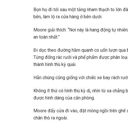
Bọn họ đi tới sau một tảng nham thạch to lớn 
bên, làm lộ ra cửa hàng ở bên dưới.
Moore giải thích: “Nơi này là hang động tự nhiê
an toàn nhất.”
Đi dọc theo đường hầm quanh co uốn lượn qua bố
Từng đống rác rưởi và phế phẩm được phân loại, 
thành hình thù kỳ quái.
Hẳn chúng cũng giống với chiếc xe bay rách rướ
Không ít thứ có hình thù kỳ dị, nhìn từ xa chẳng
được hình dáng của căn phòng.
Moore đẩy cửa đi vào, đặt mông ngồi trên ghế sô
chân thò ra ngoài.