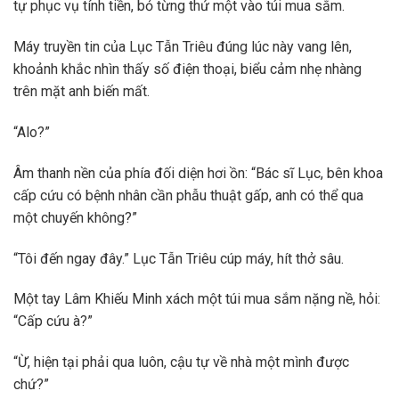
tự phục vụ tính tiền, bỏ từng thứ một vào túi mua sắm.
Máy truyền tin của Lục Tẫn Triêu đúng lúc này vang lên,
khoảnh khắc nhìn thấy số điện thoại, biểu cảm nhẹ nhàng
trên mặt anh biến mất.
“Alo?”
Âm thanh nền của phía đối diện hơi ồn: “Bác sĩ Lục, bên khoa
cấp cứu có bệnh nhân cần phẫu thuật gấp, anh có thể qua
một chuyến không?”
“Tôi đến ngay đây.” Lục Tẫn Triêu cúp máy, hít thở sâu.
Một tay Lâm Khiếu Minh xách một túi mua sắm nặng nề, hỏi:
“Cấp cứu à?”
“Ừ, hiện tại phải qua luôn, cậu tự về nhà một mình được
chứ?”