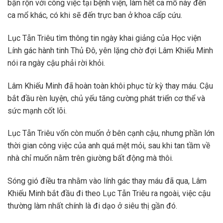
bận rộn với công việc tại bệnh viện, làm hết ca mổ này đến
ca mổ khác, có khi sẽ đến trực ban ở khoa cấp cứu.
Lục Tẫn Triêu tìm thông tin ngày khai giảng của Học viện
Lính gác hành tinh Thủ Đô, yên lặng chờ đợi Lâm Khiếu Minh
nói ra ngày cậu phải rời khỏi.
Lâm Khiếu Minh đã hoàn toàn khôi phục từ kỳ thay máu. Cậu
bắt đầu rèn luyện, chủ yếu tăng cường phát triển cơ thể và
sức mạnh cốt lõi.
Lục Tẫn Triêu vốn còn muốn ở bên cạnh cậu, nhưng phần lớn
thời gian công việc của anh quá mệt mỏi, sau khi tan tầm về
nhà chỉ muốn nằm trên giường bất động mà thôi.
Sóng gió điều tra nhằm vào lính gác thay máu đã qua, Lâm
Khiếu Minh bắt đầu đi theo Lục Tẫn Triêu ra ngoài, việc cậu
thường làm nhất chính là đi dạo ở siêu thị gần đó.