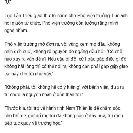
“Ừ.”
Lục Tẫn Triêu giao thư từ chức cho Phó viện trưởng. Lúc anh
nói muốn từ chức, Phó viện trưởng còn tưởng rằng mình
nghe nhầm.
Phó viện trưởng mở đơn ra, vội vàng xem mở đầu, không
nhìn đến cuối, không rõ nguyên do ngẩng đầu hỏi: “Có chỗ
nào xảy ra vấn đề à? Nếu cậu bị đối xử hoặc gặp điều gì đó
không hài lòng thì có thể nói ra, không cần phải gấp gáp giao
cái này cho tôi như vậy.”
“Không phải, tôi không hề có ý kiến gì với bệnh viện, đưa ra
từ chức là nguyên nhân ở bản thân tôi.”
“Trước kia, tôi trở về hành tinh Nam Thiên là để chăm sóc
cho bố mẹ, giờ bố mẹ tôi đã không còn ở đây nữa, tôi định
tiếp tục quay về trường học.”