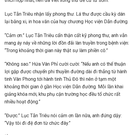
thích hợp nhất, nên đã viết xong thư đề cử từ sớm.
Lục Tẫn Triêu nhận lấy phong thư. Lá thư được cầu kỳ dán
lại bằng xi, in hoa văn của huy chương Học viện Dẫn đường.
“Cảm ơn.” Lục Tẫn Triêu cẩn thận cất kỹ phong thư, anh vẫn
mang áy náy về những lời đồn đãi làn truyền trong bệnh viện:
“Trong khoảng thời gian này thật sự làm phiền cô.”
“Không sao.” Hứa Vân Phỉ cười cười: “Nếu anh có thể thuận
lợi gặp được chuyến phi thuyền đường dài đi thẳng từ hành
tinh Vân Phong tới hành tinh Thủ Đô thì nên ở tạm một
khoảng thời gian ở gần Học viện Dẫn đường. Mỗi lần khai
giảng khóa mới, khu phụ cận trường học đều tổ chức rất
nhiều hoạt động.”
“Được.” Lục Tẫn Triêu nói cảm ơn lần nữa, anh đứng dậy:
“Vậy tôi đi đệ đơn từ chức đây.”