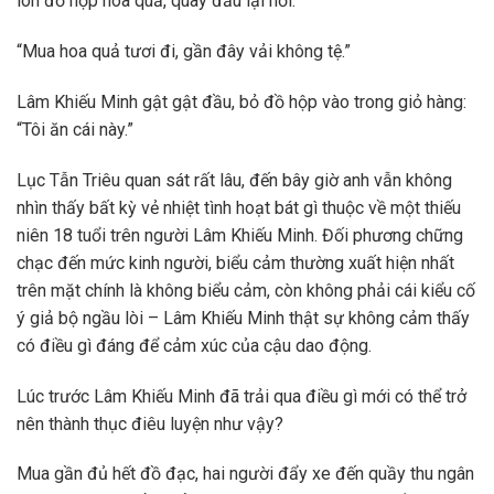
lon đồ hộp hoa quả, quay đầu lại hỏi.
“Mua hoa quả tươi đi, gần đây vải không tệ.”
Lâm Khiếu Minh gật gật đầu, bỏ đồ hộp vào trong giỏ hàng:
“Tôi ăn cái này.”
Lục Tẫn Triêu quan sát rất lâu, đến bây giờ anh vẫn không
nhìn thấy bất kỳ vẻ nhiệt tình hoạt bát gì thuộc về một thiếu
niên 18 tuổi trên người Lâm Khiếu Minh. Đối phương chững
chạc đến mức kinh người, biểu cảm thường xuất hiện nhất
trên mặt chính là không biểu cảm, còn không phải cái kiểu cố
ý giả bộ ngầu lòi – Lâm Khiếu Minh thật sự không cảm thấy
có điều gì đáng để cảm xúc của cậu dao động.
Lúc trước Lâm Khiếu Minh đã trải qua điều gì mới có thể trở
nên thành thục điêu luyện như vậy?
Mua gần đủ hết đồ đạc, hai người đẩy xe đến quầy thu ngân