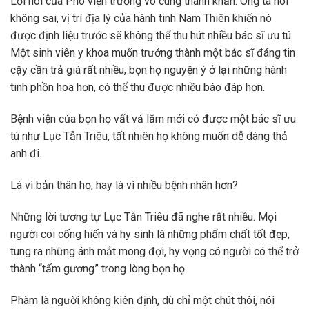
Lời nói của Phó viện trưởng vô cùng thành khẩn. Ông ta nói
không sai, vị trí địa lý của hành tinh Nam Thiên khiến nó
được định liệu trước sẽ không thể thu hút nhiều bác sĩ ưu tú.
Một sinh viên y khoa muốn trưởng thành một bác sĩ đáng tin
cậy cần trả giá rất nhiều, bọn họ nguyện ý ở lại những hành
tinh phồn hoa hơn, có thể thu được nhiều báo đáp hơn.
Bệnh viện của bọn họ vất vả lắm mới có được một bác sĩ ưu
tú như Lục Tẫn Triêu, tất nhiên họ không muốn dễ dàng thả
anh đi.
Là vì bản thân họ, hay là vì nhiều bệnh nhân hơn?
Những lời tương tự Lục Tẫn Triêu đã nghe rất nhiều. Mọi
người coi cống hiến và hy sinh là những phẩm chất tốt đẹp,
tung ra những ánh mắt mong đợi, hy vọng có người có thể trở
thành “tấm gương” trong lòng bọn họ.
Phàm là người không kiên định, dù chỉ một chút thôi, nói