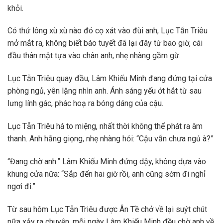
khỏi.
Có thứ lông xù xù nào đó cọ xát vào đùi anh, Lục Tẫn Triêu
mở mắt ra, không biết báo tuyết đã lại đây từ bao giờ, cái
đầu thân mật tựa vào chân anh, nhẹ nhàng gầm gừ.
Lục Tẫn Triêu quay đầu, Lâm Khiếu Minh đang đứng tại cửa
phòng ngủ, yên lặng nhìn anh. Ánh sáng yếu ớt hắt từ sau
lưng lính gác, phác hoạ ra bóng dáng của cậu.
Lục Tẫn Triêu há to miệng, nhất thời không thể phát ra âm
thanh. Anh hắng giọng, nhẹ nhàng hỏi: “Cậu vẫn chưa ngủ à?”
“Đang chờ anh.” Lâm Khiếu Minh đứng dậy, không dựa vào
khung cửa nữa: “Sắp đến hai giờ rồi, anh cũng sớm đi nghỉ
ngơi đi.”
Từ sau hôm Lục Tẫn Triêu được Ân Tề chở về lại suýt chút
nữa xảy ra chuyện, mỗi ngày Lâm Khiếu Minh đều chờ anh về