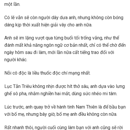
một lần.
Có lẽ vẫn sẽ còn người dây dưa anh, nhưng không còn bóng
dáng kịp thời xuất hiện giải vây cho anh nữa.
Anh sẽ im lặng vượt qua từng buổi tối trống vắng, như thể
đánh mất khả năng ngôn ngữ cơ bản nhất, chỉ có thể chờ đến
ngày hôm sau đi làm, mới lần nữa cất tiếng trao đổi với
người khác.
Nỗi cô độc là liều thuốc độc chí mạng nhất.
Lục Tẫn Triêu không nhịn được hít thở sâu, anh dựa vào lưng
ghế sô pha, nhắm nghiền hai mắt, dùng sức nhéo mi tâm.
Lúc trước, anh quay trở về hành tinh Nam Thiên là để bầu bạn
với bố mẹ, nhưng bây giờ, bố mẹ anh đều không còn nữa.
Rất nhanh thôi, người cuối cùng làm bạn với anh cũng sẽ rời