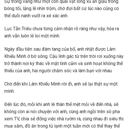
Sự trống vắng như một con quái vật lông xù ẩn giấu trong
bóng tối, lặng lẽ nhìn trộm, chờ đợi bất cứ lúc nào cũng có
thể duỗi nanh vuốt ra xé xác anh.
Lục Tẫn Triêu chưa từng cảm nhận rõ ràng như vậy, hóa ra
anh vẫn luôn lẻ loi một mình.
Ngày đầu tiên sau đám tang của bố, anh nhặt được Lâm
Khiếu Minh ở bờ sông. Cậu lính gác từ trên trời rơi xuống này
trở thành nơi ký thác về mặt tình cảm và sinh hoạt không thể
thiếu của anh, hai người chăm sóc và làm bạn với nhau.
Chờ đến khi Lâm Khiếu Minh rời đi, anh sẽ lại thật sự một
mình.
Đến lúc đó, mỗi khi anh lê thân thể mệt mỏi về đến nhà, sẽ
không còn ai nói chuyện với anh, cùng anh ngồi trên sô pha
xem TV, chia sẻ đống việc nhà rườm rà, cùng nhau đi siêu thị
mua sắm, đồ ăn trong tủ lạnh một tuần mới có thể thay thế