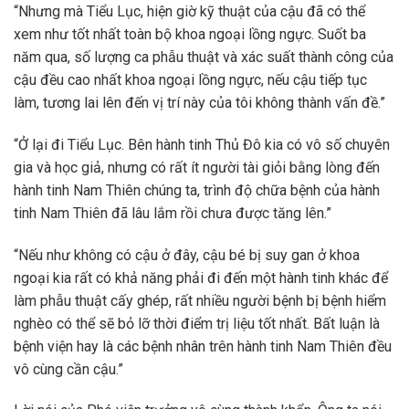
“Nhưng mà Tiểu Lục, hiện giờ kỹ thuật của cậu đã có thể
xem như tốt nhất toàn bộ khoa ngoại lồng ngực. Suốt ba
năm qua, số lượng ca phẫu thuật và xác suất thành công của
cậu đều cao nhất khoa ngoại lồng ngực, nếu cậu tiếp tục
làm, tương lai lên đến vị trí này của tôi không thành vấn đề.”
“Ở lại đi Tiểu Lục. Bên hành tinh Thủ Đô kia có vô số chuyên
gia và học giả, nhưng có rất ít người tài giỏi bằng lòng đến
hành tinh Nam Thiên chúng ta, trình độ chữa bệnh của hành
tinh Nam Thiên đã lâu lắm rồi chưa được tăng lên.”
“Nếu như không có cậu ở đây, cậu bé bị suy gan ở khoa
ngoại kia rất có khả năng phải đi đến một hành tinh khác để
làm phẫu thuật cấy ghép, rất nhiều người bệnh bị bệnh hiểm
nghèo có thể sẽ bỏ lỡ thời điểm trị liệu tốt nhất. Bất luận là
bệnh viện hay là các bệnh nhân trên hành tinh Nam Thiên đều
vô cùng cần cậu.”