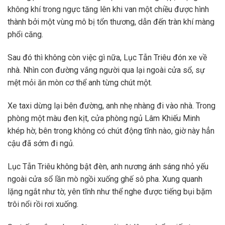
không khí trong ngực tăng lên khi van một chiều được hình
thành bởi một vùng mô bị tổn thương, dẫn đến tràn khí màng
phổi căng.
Sau đó thì không còn việc gì nữa, Lục Tẫn Triêu đón xe về
nhà. Nhìn con đường vắng người qua lại ngoài cửa sổ, sự
mệt mỏi ăn mòn cơ thể anh từng chút một.
Xe taxi dừng lại bên đường, anh nhẹ nhàng đi vào nhà. Trong
phòng một màu đen kịt, cửa phòng ngủ Lâm Khiếu Minh
khép hờ, bên trong không có chút động tĩnh nào, giờ này hẳn
cậu đã sớm đi ngủ.
Lục Tẫn Triêu không bật đèn, anh nương ánh sáng nhỏ yếu
ngoài cửa sổ lần mò ngồi xuống ghế sô pha. Xung quanh
lặng ngắt như tờ, yên tĩnh như thể nghe được tiếng bụi bặm
trôi nổi rồi rơi xuống.