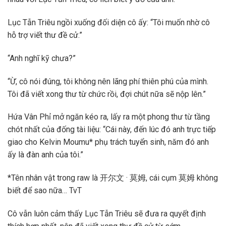
Lục Tẫn Triêu ngồi xuống đối diện cô ấy: “Tôi muốn nhờ cô
hỗ trợ viết thư đề cử.”
“Anh nghĩ kỹ chưa?”
“Ừ, cô nói đúng, tôi không nên lãng phí thiên phú của mình.
Tôi đã viết xong thư từ chức rồi, đợi chút nữa sẽ nộp lên.”
Hứa Vân Phỉ mở ngăn kéo ra, lấy ra một phong thư từ tầng
chót nhất của đống tài liệu: “Cái này, đến lúc đó anh trực tiếp
giao cho Kelvin Moumu* phụ trách tuyển sinh, năm đó anh
ấy là đàn anh của tôi.”
*Tên nhân vật trong raw là 开尔文 · 莫姆, cái cụm 莫姆 không
biết để sao nữa… TvT
Cô vẫn luôn cảm thấy Lục Tẫn Triêu sẽ đưa ra quyết định