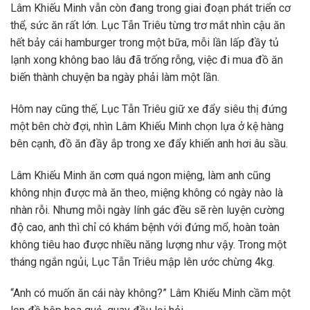
Lâm Khiếu Minh vẫn còn đang trong giai đoạn phát triển cơ
thể, sức ăn rất lớn. Lục Tẫn Triêu từng trơ mắt nhìn cậu ăn
hết bảy cái hamburger trong một bữa, mỗi lần lấp đầy tủ
lạnh xong không bao lâu đã trống rỗng, việc đi mua đồ ăn
biến thành chuyện ba ngày phải làm một lần.
Hôm nay cũng thế, Lục Tẫn Triêu giữ xe đẩy siêu thị đứng
một bên chờ đợi, nhìn Lâm Khiếu Minh chọn lựa ở kệ hàng
bên cạnh, đồ ăn đầy ắp trong xe đẩy khiến anh hơi âu sầu.
Lâm Khiếu Minh ăn cơm quá ngon miệng, làm anh cũng
không nhịn được mà ăn theo, miệng không có ngày nào là
nhàn rỗi. Nhưng mỗi ngày lính gác đều sẽ rèn luyện cường
độ cao, anh thì chỉ có khám bệnh với đứng mổ, hoàn toàn
không tiêu hao được nhiều năng lượng như vậy. Trong một
tháng ngắn ngủi, Lục Tẫn Triêu mập lên ước chừng 4kg.
“Anh có muốn ăn cái này không?” Lâm Khiếu Minh cầm một