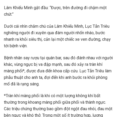
Lâm Khiếu Minh gật đầu: “Được, trên đường đi chậm một
chút.”
Dưới cái nhìn chăm chú của Lâm Khiếu Minh, Lục Tẫn Triêu
nghiêng người đi xuyên qua đám người nhốn nháo, bước
nhanh ra khỏi siêu thị, cản lại một chiếc xe ven đường, chạy
tới bệnh viện.
Bệnh nhân say rượu tại quán bar, sau đó đánh nhau với người
khác, vùng ngực bị va đập mạnh, sau đó xảy ra tràn khí
màng phổi*, được đưa đến khoa cấp cứu. Lục Tẫn Triêu làm
phẫu thuật cho anh ta, đợi đến khi anh bước ra khỏi phòng
mổ đã là rạng sáng.
*Tràn khí màng phổi là khi có một lượng không khí bất
thường trong khoang màng phổi giữa phổi và thành ngực.
Các triệu chứng thường bao gồm đột ngột đau nhói, đau một
bên ngực và khó thở. Trong một số ít trường hợp, lượng