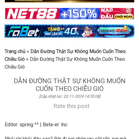
Trang chủ
»
Dẫn Đường Thật Sự Không Muốn Cuốn Theo
Chiều Gió
»
Dẫn Đường Thật Sự Không Muốn Cuốn Theo
Chiều Gió
DẪN ĐƯỜNG THẬT SỰ KHÔNG MUỐN
CUỐN THEO CHIỀU GIÓ
[Cập nhật lúc: 02-11-2024 14:35:08]
Rate this post
Editor: spring ^^ | Beta-er: lnc
Phải rời khỏi đây sao? Rời đi nơi chôn rau cắt rốn, nơi mà