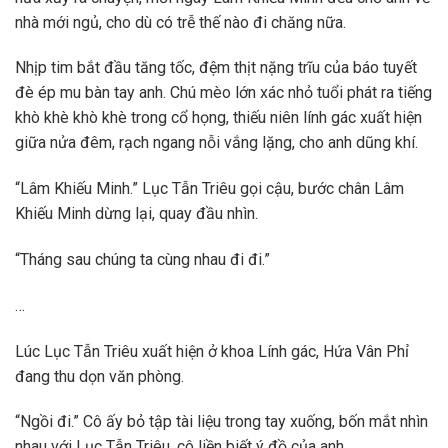
nhà mới ngủ, cho dù có trễ thế nào đi chăng nữa.
Nhịp tim bắt đầu tăng tốc, đệm thịt nặng trĩu của báo tuyết
đè ép mu bàn tay anh. Chú mèo lớn xác nhỏ tuổi phát ra tiếng
khò khè khò khè trong cổ họng, thiếu niên lính gác xuất hiện
giữa nửa đêm, rạch ngang nỗi vắng lặng, cho anh dũng khí.
“Lâm Khiếu Minh.” Lục Tẫn Triêu gọi cậu, bước chân Lâm
Khiếu Minh dừng lại, quay đầu nhìn.
“Tháng sau chúng ta cùng nhau đi đi.”
…
Lúc Lục Tẫn Triêu xuất hiện ở khoa Lính gác, Hứa Vân Phỉ
đang thu dọn văn phòng.
“Ngồi đi.” Cô ấy bỏ tập tài liệu trong tay xuống, bốn mắt nhìn
nhau với Lục Tẫn Triêu, cô liền biết ý đồ của anh.