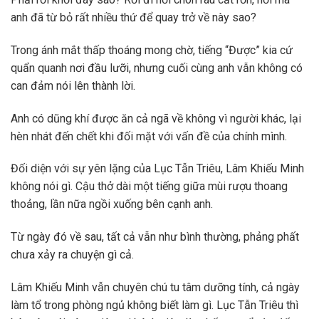
anh đã từ bỏ rất nhiều thứ để quay trở về này sao?
Trong ánh mắt thấp thoáng mong chờ, tiếng “Được” kia cứ
quẩn quanh nơi đầu lưỡi, nhưng cuối cùng anh vẫn không có
can đảm nói lên thành lời.
Anh có dũng khí được ăn cả ngã về không vì người khác, lại
hèn nhát đến chết khi đối mặt với vấn đề của chính mình.
Đối diện với sự yên lặng của Lục Tẫn Triêu, Lâm Khiếu Minh
không nói gì. Cậu thở dài một tiếng giữa mùi rượu thoang
thoảng, lần nữa ngồi xuống bên cạnh anh.
Từ ngày đó về sau, tất cả vẫn như bình thường, phảng phất
chưa xảy ra chuyện gì cả.
Lâm Khiếu Minh vẫn chuyên chú tu tâm dưỡng tính, cả ngày
làm tổ trong phòng ngủ không biết làm gì. Lục Tẫn Triêu thì