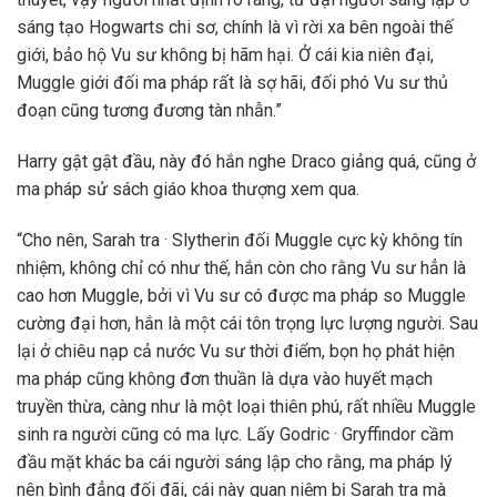
sáng tạo Hogwarts chi sơ, chính là vì rời xa bên ngoài thế
giới, bảo hộ Vu sư không bị hãm hại. Ở cái kia niên đại,
Muggle giới đối ma pháp rất là sợ hãi, đối phó Vu sư thủ
đoạn cũng tương đương tàn nhẫn.”
Harry gật gật đầu, này đó hắn nghe Draco giảng quá, cũng ở
ma pháp sử sách giáo khoa thượng xem qua.
“Cho nên, Sarah tra · Slytherin đối Muggle cực kỳ không tín
nhiệm, không chỉ có như thế, hắn còn cho rằng Vu sư hẳn là
cao hơn Muggle, bởi vì Vu sư có được ma pháp so Muggle
cường đại hơn, hắn là một cái tôn trọng lực lượng người. Sau
lại ở chiêu nạp cả nước Vu sư thời điểm, bọn họ phát hiện
ma pháp cũng không đơn thuần là dựa vào huyết mạch
truyền thừa, càng như là một loại thiên phú, rất nhiều Muggle
sinh ra người cũng có ma lực. Lấy Godric · Gryffindor cầm
đầu mặt khác ba cái người sáng lập cho rằng, ma pháp lý
nên bình đẳng đối đãi, cái này quan niệm bị Sarah tra mà