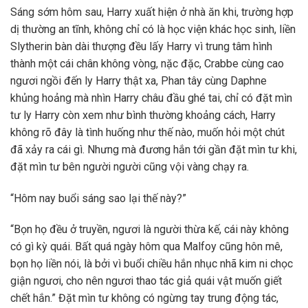
Sáng sớm hôm sau, Harry xuất hiện ở nhà ăn khi, trường hợp
dị thường an tĩnh, không chỉ có là học viện khác học sinh, liền
Slytherin bàn dài thượng đều lấy Harry vì trung tâm hình
thành một cái chân không vòng, nặc đặc, Crabbe cùng cao
ngươi ngồi đến ly Harry thật xa, Phan tây cùng Daphne
khủng hoảng mà nhìn Harry châu đầu ghé tai, chỉ có đặt mìn
tư ly Harry còn xem như bình thường khoảng cách, Harry
không rõ đây là tình huống như thế nào, muốn hỏi một chút
đã xảy ra cái gì. Nhưng mà đương hắn tới gần đặt mìn tư khi,
đặt mìn tư bên người người cũng vội vàng chạy ra.
“Hôm nay buổi sáng sao lại thế này?”
“Bọn họ đều ở truyền, ngươi là người thừa kế, cái này không
có gì kỳ quái. Bất quá ngày hôm qua Malfoy cũng hôn mê,
bọn họ liền nói, là bởi vì buổi chiều hắn nhục nhã kim ni chọc
giận ngươi, cho nên ngươi thao tác giả quái vật muốn giết
chết hắn.” Đặt mìn tư không có ngừng tay trung động tác,