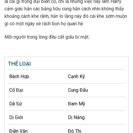
là cái gì trọng đại biến cố, chỉ là những việc này làm Harry
cảm giác hắn các bằng hữu cùng hắn cách nhìn không thấy
khoảng cách khe rãnh, hắn lo lắng này đó cái khe sớm muộn
gì có một ngày xé rách bọn họ quan hệ.
Mỗi người trong lòng đều cất giấu bí mật.
THỂ LOẠI
Bách Hợp
Cạnh Kỹ
Cổ Đại
Cung Đấu
Dã Sử
Đam Mỹ
Dị Giới
Dị Năng
Điền Văn
Đô Thị