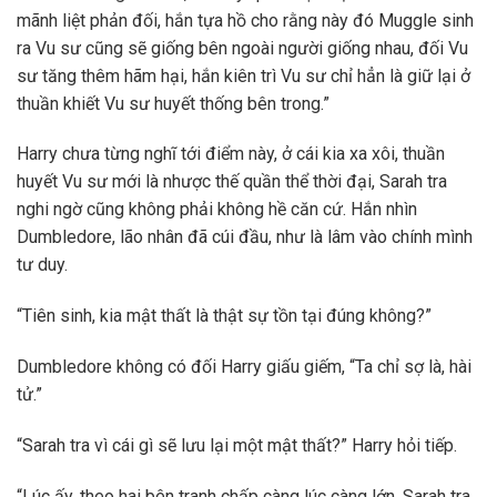
mãnh liệt phản đối, hắn tựa hồ cho rằng này đó Muggle sinh
ra Vu sư cũng sẽ giống bên ngoài người giống nhau, đối Vu
sư tăng thêm hãm hại, hắn kiên trì Vu sư chỉ hẳn là giữ lại ở
thuần khiết Vu sư huyết thống bên trong.”
Harry chưa từng nghĩ tới điểm này, ở cái kia xa xôi, thuần
huyết Vu sư mới là nhược thế quần thể thời đại, Sarah tra
nghi ngờ cũng không phải không hề căn cứ. Hắn nhìn
Dumbledore, lão nhân đã cúi đầu, như là lâm vào chính mình
tư duy.
“Tiên sinh, kia mật thất là thật sự tồn tại đúng không?”
Dumbledore không có đối Harry giấu giếm, “Ta chỉ sợ là, hài
tử.”
“Sarah tra vì cái gì sẽ lưu lại một mật thất?” Harry hỏi tiếp.
“Lúc ấy, theo hai bên tranh chấp càng lúc càng lớn, Sarah tra