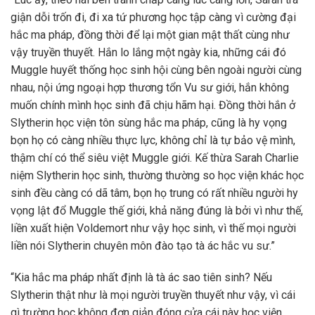
giận dỗi trốn đi, đi xa tứ phương học tập càng vì cường đại
hắc ma pháp, đồng thời để lại một gian mật thất cùng như
vậy truyền thuyết. Hắn lo lắng một ngày kia, những cái đó
Muggle huyết thống học sinh hội cùng bên ngoài người cùng
nhau, nội ứng ngoại hợp thương tổn Vu sư giới, hắn không
muốn chính mình học sinh đã chịu hãm hại. Đồng thời hắn ở
Slytherin học viện tôn sùng hắc ma pháp, cũng là hy vọng
bọn họ có càng nhiều thực lực, không chỉ là tự bảo vệ mình,
thậm chí có thể siêu việt Muggle giới. Kế thừa Sarah Charlie
niệm Slytherin học sinh, thường thường so học viện khác học
sinh đều càng có dã tâm, bọn họ trung có rất nhiều người hy
vọng lật đổ Muggle thế giới, khả năng đúng là bởi vì như thế,
liền xuất hiện Voldemort như vậy học sinh, vì thế mọi người
liền nói Slytherin chuyên môn đào tạo tà ác hắc vu sư.”
“Kia hắc ma pháp nhất định là tà ác sao tiên sinh? Nếu
Slytherin thật như là mọi người truyền thuyết như vậy, vì cái
gì trường học không đơn giản đóng cửa cái này học viện