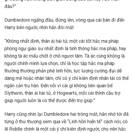
đâu?”
Dumbledore ngẩng đầu, đứng lên, vòng qua cái bàn đi đến
Harry bên người, nhìn hắn đôi mắt.
“Không nhất định, thân ái hài tử, một cái tốt hắc ma pháp
phòng ngự giáo sư nhất định là tinh thông hắc ma pháp, hay
không tà ác mấu chốt ở chỗ ngươi tâm. Tà ác cùng không là
người chính mình lựa chọn, chỉ là học tập hắc ma pháp
thường thường phản phệ linh hồn, lực lượng cường đại dễ
dàng mê hoặc nhân tâm, chỉ có ý chí kiên định nhân tài có thể
ngăn cản trụ hắn. Đến nỗi vì cái gì không liên quan bế
Slytherin, thân ái hài tử, ở Hogwarts, mỗi cái thỉnh cầu trợ
giúp người luôn là có thể được đến trợ giúp.”
Harry cũng nhìn lại Dumbledore hai tròng mắt, hắn nhớ tới đã
từng ở thư thượng xem qua về “Linh hồn hiến tế” cách nói, có
lẽ Riddle chính là một cái ý chí kiên định người, cho nên hắc