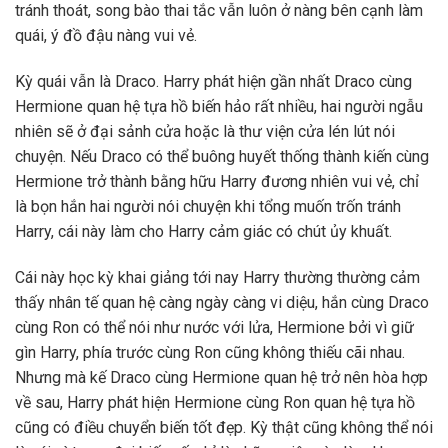
tránh thoát, song bào thai tắc vẫn luôn ở nàng bên cạnh làm
quái, ý đồ đậu nàng vui vẻ.
Kỳ quái vẫn là Draco. Harry phát hiện gần nhất Draco cùng
Hermione quan hệ tựa hồ biến hảo rất nhiều, hai người ngẫu
nhiên sẽ ở đại sảnh cửa hoặc là thư viện cửa lén lút nói
chuyện. Nếu Draco có thể buông huyết thống thành kiến cùng
Hermione trở thành bằng hữu Harry đương nhiên vui vẻ, chỉ
là bọn hắn hai người nói chuyện khi tổng muốn trốn tránh
Harry, cái này làm cho Harry cảm giác có chút ủy khuất.
Cái này học kỳ khai giảng tới nay Harry thường thường cảm
thấy nhân tế quan hệ càng ngày càng vi diệu, hắn cùng Draco
cùng Ron có thể nói như nước với lửa, Hermione bởi vì giữ
gìn Harry, phía trước cùng Ron cũng không thiếu cãi nhau.
Nhưng mà kế Draco cùng Hermione quan hệ trở nên hòa hợp
về sau, Harry phát hiện Hermione cùng Ron quan hệ tựa hồ
cũng có điều chuyển biến tốt đẹp. Kỳ thật cũng không thể nói