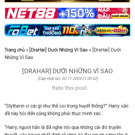
Trang chủ
»
[DraHar] Dưới Những Vì Sao
»
[DraHar] Dưới
Những Vì Sao
[DRAHAR] DƯỚI NHỮNG VÌ SAO
[Cập nhật lúc: 02-11-2024 21:20:22]
Rate this post
“Slytherin vì cái gì như thế coi trọng huyết thống?” Harry vấn
đề này hỏi đến cũng không phải thực minh xác.
“Harry, ngươi hẳn là đã nghe nói qua những cái đó truyền
thuyết, vậy ngươi nhất định rõ ràng, tứ đại người sáng lập ở