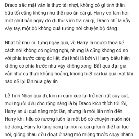
Draco sắc mặt vẫn là thực tái nhợt, không có gì tinh thần,
bữa tối cũng không như thế nào ăn cái gì, Harry có tâm hỏi
một chút hắn ngày đó đi thư viện tra cái gì, Draco chỉ là vẫy
vẫy tay, một bộ không quá tưởng nói chuyện bộ dáng.
Nhật tử như cũ từng ngày quá, về Harry là người thừa kế
cách nói không có ngừng nghỉ, nhưng là cũng không có so
với phía trước càng ác liệt, đại khái là bởi vì Harry biểu hiện
không có phía trước như vậy không xong. Bất quá đại gia
vẫn như cũ thực khủng hoảng, không biết cái kia quái vật khi
nào sẽ lại lần nữa gây án.
Lễ Tình Nhân qua đi, kim ni cảm xúc lại trở nên rất suy sút,
mọi người đều cho rằng nàng là bị Draco kích thích tới rồi,
Harry an ủi quá nàng một lần, nhưng là mỗi lần nhìn đến
Harry khi, tiểu cô nương luôn là một bộ có chuyện muốn nói
bộ dáng, Harry lo lắng nàng lại nói ra cái gì kinh thế hãi tục
nói, giống nhau đều đoạt ở nàng mở miệng trước chạy nhanh