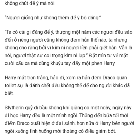
không chút để ý mà nói.
“Ngươi giống như không thèm để ý bộ dáng.”
“Ta có cái gì đáng để ý, thượng một năm các ngươi đều sảo
đến ở riêng ngươi cũng không đem hắn thế nào, ta nhưng
không cho rằng bởi vì kim ni ngươi liền phải giết hắn. Vẫn là
nói, ngươi thật sự coi trọng kim ni lạp.” Đặt mìn tư vẻ mặt
cười xấu xa mà dùng khuỷu tay đẩy một phen Harry.
Harry mắt trợn trắng, hảo đi, xem ra hắn đem Draco quan
toilet sự là đánh chết đều không thể để cho người khác đã
biết.
Slytherin quỷ dị bầu không khí giằng co một ngày, ngày này
đi học Harry đều là một mình ngồi. Thẳng đến bữa tối thời
điểm Draco xuất hiện ở đại sảnh, hơn nữa ở Harry bên người
ngồi xuống tình huống mới thoáng có điều giảm bớt.