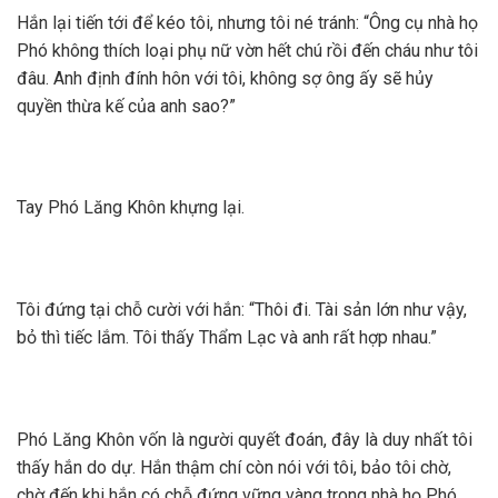
Hắn lại tiến tới để kéo tôi, nhưng tôi né tránh: “Ông cụ nhà họ
Phó không thích loại phụ nữ vờn hết chú rồi đến cháu như tôi
đâu. Anh định đính hôn với tôi, không sợ ông ấy sẽ hủy
quyền thừa kế của anh sao?”
Tay Phó Lăng Khôn khựng lại.
Tôi đứng tại chỗ cười với hắn: “Thôi đi. Tài sản lớn như vậy,
bỏ thì tiếc lắm. Tôi thấy Thẩm Lạc và anh rất hợp nhau.”
Phó Lăng Khôn vốn là người quyết đoán, đây là duy nhất tôi
thấy hắn do dự. Hắn thậm chí còn nói với tôi, bảo tôi chờ,
chờ đến khi hắn có chỗ đứng vững vàng trong nhà họ Phó.