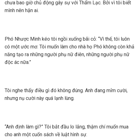
chưa bao giờ chủ động gây sự với Thẩm Lạc. Bởi vì tôi biết
mình nên hận ai.
Phó Nhược Minh kéo tôi ngồi xuống bãi cỏ: “Vì thế, tôi luôn
có một ước mơ. Tôi muốn làm cho nhà họ Phó không còn khả
năng tạo ra những người phụ nữ điên, những người phụ nữ
độc ác nữa.”
Tôi nghe thấy điều gì đó không đúng. Anh đang mỉm cười,
nhưng nụ cười này quá lạnh lùng.
“Anh định làm gì?” Tôi bắt đầu lo lắng, thậm chí muốn mua
cho anh một cuốn sách về luật hình sự.