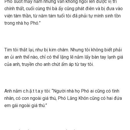
Phó suốt mấy năm nhưng vẫn không ngồi lên được vị trí
chính thất, cuối cùng thì bà ấy cũng phát điên và bị đưa vào
viện tâm thần, từ năm tám tuổi tôi đã phải tự mình sinh tồn
trong nhà họ Phó.”
Tim tôi thắt lại, như bị kim châm. Nhưng tôi không biết phải
an ủi anh thế nào, chỉ có thể lặng lẽ nắm lấy bàn tay lạnh giá
của anh, truyền cho anh chút ấm áp từ tay tôi.
Anh nắm c.h.ặ.t t.a.y tôi: “Người nhà họ Phó ai cũng có tình
nhân, có con ngoài giá thú, Phó Lăng Khôn cũng có hai đứa
em gái ngoài giá thú.”