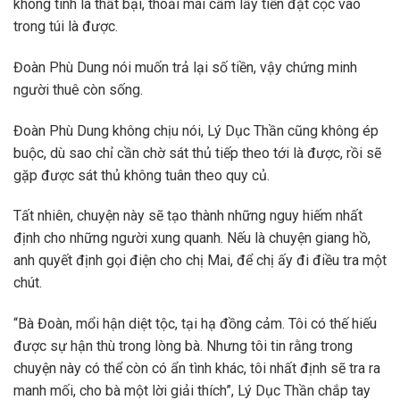
không tính là thất bại, thoải mái cầm lấy tiền đặt cọc vào
trong túi là được.
Đoàn Phù Dung nói muốn trả lại số tiền, vậy chứng minh
người thuê còn sống.
Đoàn Phù Dung không chịu nói, Lý Dục Thần cũng không ép
buộc, dù sao chỉ cần chờ sát thủ tiếp theo tới là được, rồi sẽ
gặp được sát thủ không tuân theo quy củ.
Tất nhiên, chuyện này sẽ tạo thành những nguy hiếm nhất
định cho những người xung quanh. Nếu là chuyện giang hồ,
anh quyết định gọi điện cho chị Mai, để chị ấy đi điều tra một
chút.
“Bà Đoàn, mổi hận diệt tộc, tại hạ đồng cảm. Tôi có thế hiếu
được sự hận thù trong lòng bà. Nhưng tôi tin rằng trong
chuyện này có thể còn có ẩn tình khác, tôi nhất định sẽ tra ra
manh mối, cho bà một lời giải thích”, Lý Dục Thần chắp tay