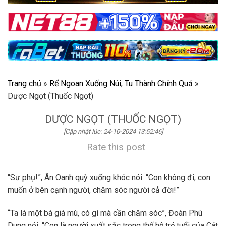
Trang chủ
»
Rể Ngoan Xuống Núi, Tu Thành Chính Quả
»
Dược Ngọt (Thuốc Ngọt)
DƯỢC NGỌT (THUỐC NGỌT)
[Cập nhật lúc: 24-10-2024 13:52:46]
Rate this post
“Sư phụ!”, Ân Oanh quỳ xuống khóc nói: “Con không đi, con
muốn ở bên cạnh người, chăm sóc người cả đời!”
“Ta là một bà già mù, có gì mà cần chăm sóc”, Đoàn Phù
Dung nói: “Con là người xuất sắc trong thế hệ trẻ tuổi của Cát