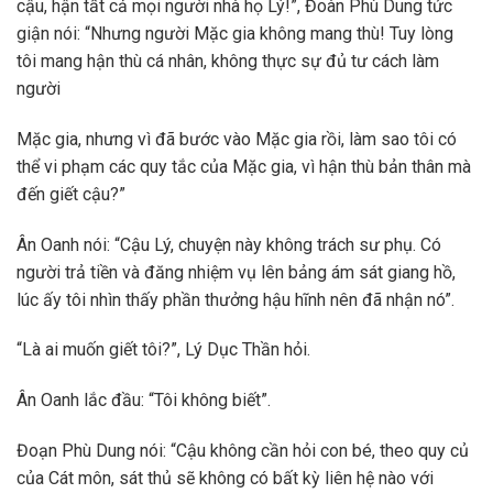
cậu, hận tất cả mọi người nhà họ Lý!”, Đoàn Phù Dung tức
giận nói: “Nhưng người Mặc gia không mang thù! Tuy lòng
tôi mang hận thù cá nhân, không thực sự đủ tư cách làm
người
Mặc gia, nhưng vì đã bước vào Mặc gia rồi, làm sao tôi có
thể vi phạm các quy tắc của Mặc gia, vì hận thù bản thân mà
đến giết cậu?”
Ân Oanh nói: “Cậu Lý, chuyện này không trách sư phụ. Có
người trả tiền và đăng nhiệm vụ lên bảng ám sát giang hồ,
lúc ấy tôi nhìn thấy phần thưởng hậu hĩnh nên đã nhận nó”.
“Là ai muốn giết tôi?”, Lý Dục Thần hỏi.
Ân Oanh lắc đầu: “Tôi không biết”.
Đoạn Phù Dung nói: “Cậu không cần hỏi con bé, theo quy củ
của Cát môn, sát thủ sẽ không có bất kỳ liên hệ nào với