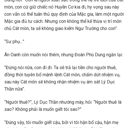
mòn, con cứ giữ chiếc nỏ Huyền Cơ kia đi, hy vọng sau này
con vẫn có thể tuân thủ quy định của Mặc gia, làm một người
Mặc gia đủ tư cách. Nhưng con không thể kế thừa vị trí môn
chủ Cát mòn, ta sẽ không giao kiếm Ngư Trường cho con”.
“Sư phụ…”
Ân Oanh còn muốn nói thêm, nhưng Đoàn Phù Dung ngăn lại:
“Đừng nói nữa, con đi đi. Ta sẽ trả lại tiền cho người thuê,
đồng thời tuyên bổ mệnh lệnh Cát môn, chấm dứt nhiệm vụ,
sau này Cát môn sẽ không nhận nhiệm vụ ám sát Lý Dục
Thần nữa”.
“Người thuê?”, Lý Dục Thần nhướng mày, hỏi: “Người thuê là
sao? Không phải là muốn giết tôi sao?”
“Đúng vậy, tôi muốn giết cậu, bởi vì tôi hận bổ cậu, hận mẹ