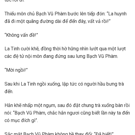
Thiếu môn chủ Bạch Vũ Phàm bước lên tiếp đón: “La huynh
đã đi một quãng đường dài để đến đây, vất vả rồi!”
“Không vấn đề!”
La Tinh cười khẽ, đồng thời hờ hững nhìn lướt qua một lượt
các đệ tử nội môn đang đứng sau lưng Bạch Vũ Phàm.
“Mời ngồi!”
Sau khi La Tinh ngồi xuống, lập tức có người hầu bưng trà
đến.
Hắn khẽ nhấp một ngụm, sau đó đặt chung trà xuống bàn rồi
nói: “Bạch Vũ Phàm, chắc hắn ngươi cũng biết lần này ta đến
có mục đích gì”.
Sắc mặt Bạch Vũ Phàm không hề thay đổi: “Đã biết!”