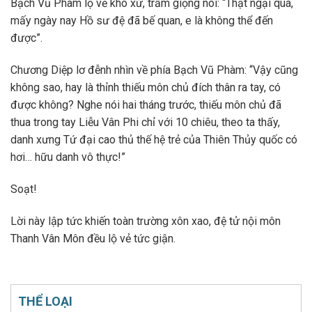
Bạch Vũ Phàm lộ vẻ khó xử, trầm giọng nói: “Thật ngại quá,
mấy ngày nay Hồ sư đệ đã bế quan, e là không thể đến
được”.
Chương Diệp lơ đễnh nhìn về phía Bạch Vũ Phàm: “Vậy cũng
không sao, hay là thỉnh thiếu môn chủ đích thân ra tay, có
được không? Nghe nói hai tháng trước, thiếu môn chủ đã
thua trong tay Liễu Vân Phi chỉ với 10 chiêu, theo ta thấy,
danh xưng Tứ đại cao thủ thế hệ trẻ của Thiên Thủy quốc có
hơi… hữu danh vô thực!”
Soạt!
Lời này lập tức khiến toàn trường xôn xao, đệ tử nội môn
Thanh Vân Môn đều lộ vẻ tức giận.
THỂ LOẠI