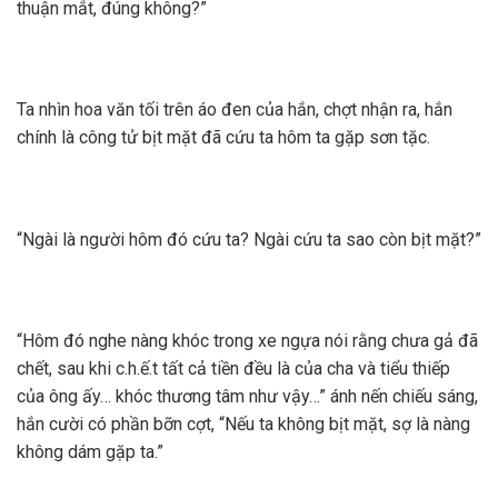
thuận mắt, đúng không?”
Ta nhìn hoa văn tối trên áo đen của hắn, chợt nhận ra, hắn
chính là công tử bịt mặt đã cứu ta hôm ta gặp sơn tặc.
“Ngài là người hôm đó cứu ta? Ngài cứu ta sao còn bịt mặt?”
“Hôm đó nghe nàng khóc trong xe ngựa nói rằng chưa gả đã
chết, sau khi c.h.ế.t tất cả tiền đều là của cha và tiểu thiếp
của ông ấy… khóc thương tâm như vậy…” ánh nến chiếu sáng,
hắn cười có phần bỡn cợt, “Nếu ta không bịt mặt, sợ là nàng
không dám gặp ta.”