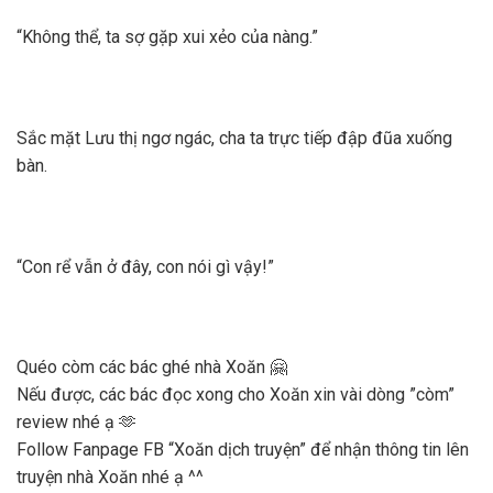
“Không thể, ta sợ gặp xui xẻo của nàng.”
Sắc mặt Lưu thị ngơ ngác, cha ta trực tiếp đập đũa xuống
bàn.
“Con rể vẫn ở đây, con nói gì vậy!”
Quéo còm các bác ghé nhà Xoăn 🤗
Nếu được, các bác đọc xong cho Xoăn xin vài dòng ”còm”
review nhé ạ 🫶
Follow Fanpage FB “Xoăn dịch truyện” để nhận thông tin lên
truyện nhà Xoăn nhé ạ ^^